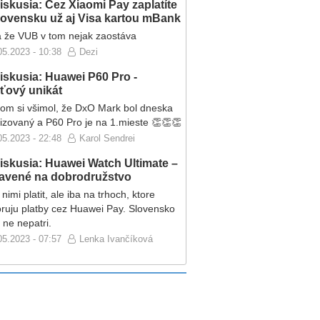
iskusia: Cez Xiaomi Pay zaplatíte
lovensku už aj Visa kartou mBank
 že VUB v tom nejak zaostáva
05.2023 - 10:38
Dezi
iskusia: Huawei P60 Pro -
eťový unikát
som si všimol, že DxO Mark bol dneska
lizovaný a P60 Pro je na 1.mieste 👏👏👏
05.2023 - 22:48
Karol Sendrei
iskusia: Huawei Watch Ultimate –
ravené na dobrodružstvo
nimi platit, ale iba na trhoch, ktore
ruju platby cez Huawei Pay. Slovensko
 ne nepatri.
05.2023 - 07:57
Lenka Ivančíková