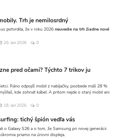
mobily. Trh je nemilosrdný
sus
potvrdila
, že v roku 2026
neuvedie na trh žiadne nové
20. Jan 2026
0
zne pred očami? Týchto 7 trikov ju
etci. Ráno odpojíš mobil z nabíjačky, poobede máš 28 %
mýšľaš, kde zohnať kábel. A pritom nejde o starý mobil ani
.
18. Jan 2026
0
urfing: tichý špión vedľa vás
ali o
Galaxy S26
a o tom, že Samsung pri novej generácii
súkromia priamo na úrovni displeja.