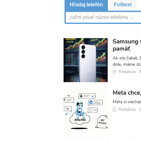
Vyhľadávanie
Hľadaj telefón
Fulltext
Samsung G
pamäť
Ak ste čakali,
dole, máme zl
Redakcia
Meta chce,
Meta si nechal
Redakcia