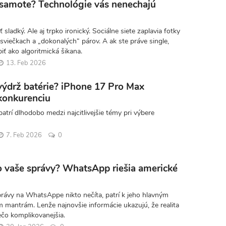
osamote? Technológie vás nenechajú
ť sladký. Ale aj trpko ironický. Sociálne siete zaplavia fotky
i sviečkach a „dokonalých“ párov. A ak ste práve single,
ť ako algoritmická šikana.
13. Feb 2026
výdrž batérie? iPhone 17 Pro Max
 konkurenciu
patrí dlhodobo medzi najcitlivejšie témy pri výbere
7. Feb 2026
0
to vaše správy? WhatsApp riešia americké
právy na WhatsAppe nikto nečíta, patrí k jeho hlavným
 mantrám. Lenže najnovšie informácie ukazujú, že realita
ečo komplikovanejšia.