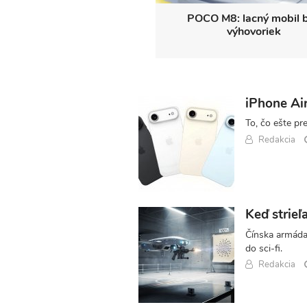
e Squad: Kill The Justice
POCO M8: lacný mobil 
 - nádej zomrela posledná
výhovoriek
iPhone Air
To, čo ešte pr
Redakcia
Keď strieľ
Čínska armáda 
do sci-fi.
Redakcia