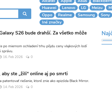
Alcatel
Apple
Asus
BlackBerr
Huawei
Lenovo
LG
Meizu
M
VYHĽADÁVANIE
Oppo
Realme
Samsung
Sony
Iné značky
Najč
alaxy S26 bude drahší. Za všetko môže
 že po miernom ochladení trhu pôjdu ceny vlajkových lodí
ú správu.
16. Feb 2026
0
 aby ste „žili“ online aj po smrti
a patentovať riešenie, ktoré znie ako epizóda Black Mirror.
14. Feb 2026
0