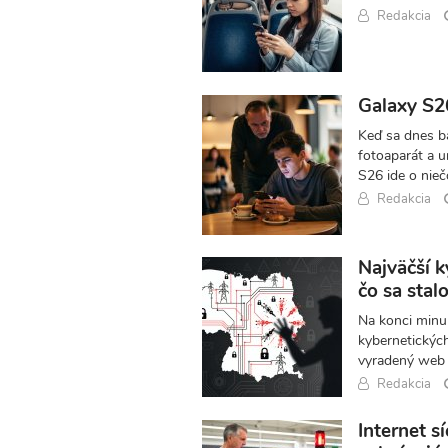
Redakcia
Galaxy S26
Keď sa dnes b
fotoaparát a u
S26 ide o nieč
Redakcia
Najväčší k
čo sa stalo
Na konci minul
kybernetických 
vyradený web 
Redakcia
Internet s