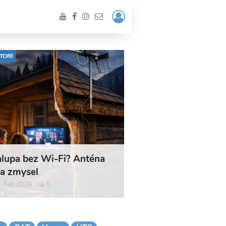
Prihlásiť
/
Registrácia
TORI
lupa bez Wi-Fi? Anténa
a zmysel
. Feb 2026
0