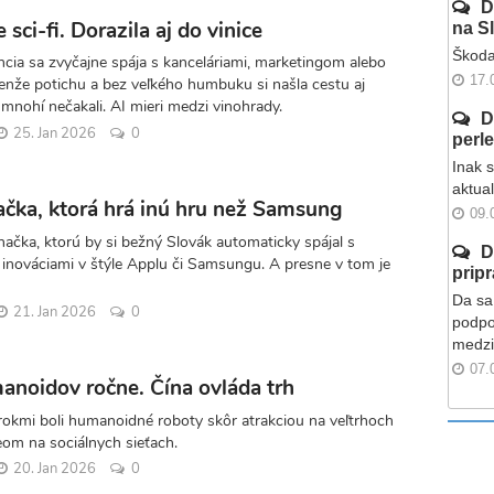
D
e sci-fi. Dorazila aj do vinice
na S
Škoda
ncia sa zvyčajne spája s kanceláriami, marketingom alebo
17.
enže potichu a bez veľkého humbuku si našla cestu aj
 mnohí nečakali. AI mieri medzi vinohrady.
D
25. Jan 2026
0
perl
Inak 
aktua
načka, ktorá hrá inú hru než Samsung
09.
načka, ktorú by si bežný Slovák automaticky spájal s
D
 inováciami v štýle Applu či Samsungu. A presne v tom je
prip
Da sa 
21. Jan 2026
0
podpo
medzi
07.
anoidov ročne. Čína ovláda trh
rokmi boli humanoidné roboty skôr atrakciou na veľtrhoch
eom na sociálnych sieťach.
20. Jan 2026
0