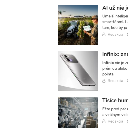
AI už nie j
Umelá intelige
smartfónmi. L
tam, kde by ju
Redakcia
Infinix: z
Infinix
nie je z
prémiou alebo
pointa.
Redakcia
Tisíce hum
Ešte pred pár 
a virálnym vid
Redakcia