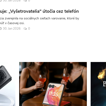
30. Jan 2026
0
ruje: „Vyšetrovatelia“ útočia cez telefón
cia zverejnila na sociálnych sieťach varovanie, ktoré by
úť v časovej osi.
30. Jan 2026
0