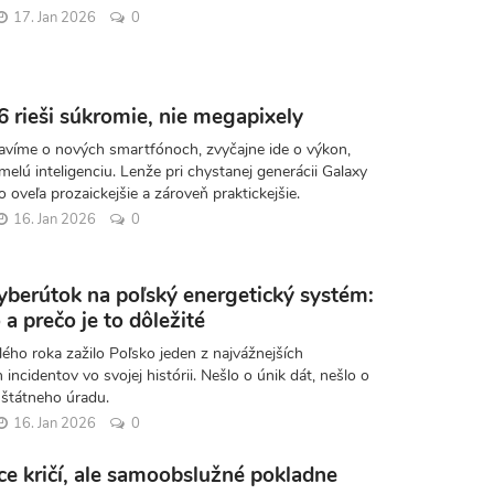
17. Jan 2026
0
 rieši súkromie, nie megapixely
avíme o nových smartfónoch, zvyčajne ide o výkon,
melú inteligenciu. Lenže pri chystanej generácii Galaxy
o oveľa prozaickejšie a zároveň praktickejšie.
16. Jan 2026
0
yberútok na poľský energetický systém:
 a prečo je to dôležité
ého roka zažilo Poľsko jeden z najvážnejších
incidentov vo svojej histórii. Nešlo o únik dát, nešlo o
štátneho úradu.
16. Jan 2026
0
íce kričí, ale samoobslužné pokladne