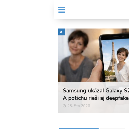
Skočiť
User
na
MENU
Sub
account
hlavný
Header
obsah
menu
menu
AI
Samsung ukázal Galaxy S
A potichu rieši aj deepfake
problém
28. Feb 2026