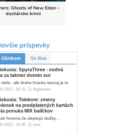
hers: Ghosts of New Eden –
Tekken 8 - kráľ je sp
duchárske krimi
novšie príspevky
 článkom
Vo fóre
iskusia: SpyraThree - vodná
a za takmer dvesto eur
 teda...ale draha hracka naozaj je to
05.2023 - 00:10
Nightmare
iskusia: Telekom: zmeny
ienok na predplatených kartách
ršia ponuka MIX balíčkov
to hovoria že zlepšujú služby...
05.2023 - 21:00
miro