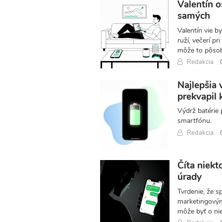
Valentín 
samých
Valentín vie by
ruží, večerí pr
môže to pôsobi
Redakcia
Najlepšia 
prekvapil
Výdrž batérie 
smartfónu.
Redakcia
Číta niek
úrady
Tvrdenie, že s
marketingovým
môže byť o ni