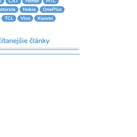
y
CAT
Honor
HTC
otorola
Nokia
OnePlus
TCL
Vivo
Xiaomi
ítanejšie články