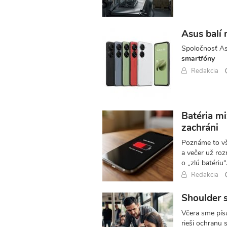
Asus balí 
Spoločnosť A
smartfóny
Redakcia
Batéria mi
zachráni
Poznáme to vš
a večer už roz
o „zlú batériu“
Redakcia
Shoulder s
Včera sme pís
rieši ochranu 