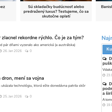
bez
Sú skladačky budúcnosť alebo
Banis
predražený luxus? Testujeme, čo sa
skutočne oplatí
Naj
 zlacnel rekordne rýchlo. Čo je za tým?
ed pár dňami vyzeralo ako americká (a austrálska)
Ku
26. Jan 2026
0
D
pušk
Vdaka
23.
a dron, mení sa vojna
D
ukázala technológiu, ktorá ešte donedávna patrila skôr
podm
a ši
25. Jan 2026
0
A tomu
19.