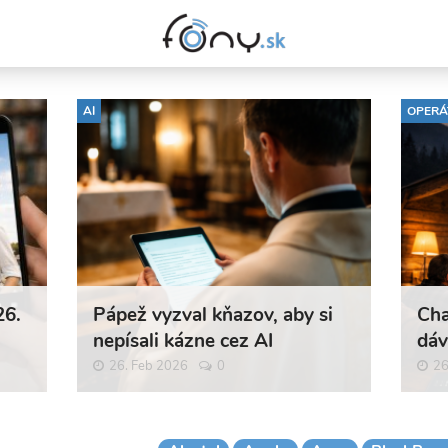
AI
OPERÁ
26.
Pápež vyzval kňazov, aby si
Cha
nepísali kázne cez AI
dáv
26. Feb 2026
0
26