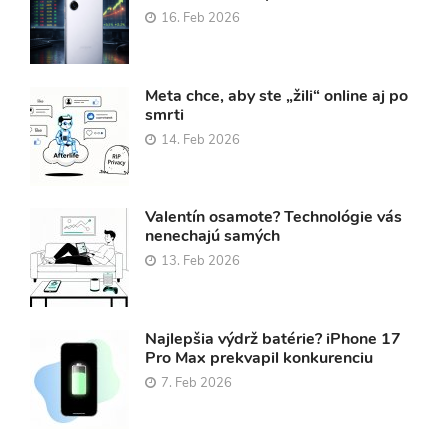
16. Feb 2026
Meta chce, aby ste „žili“ online aj po
smrti
14. Feb 2026
Valentín osamote? Technológie vás
nenechajú samých
13. Feb 2026
Najlepšia výdrž batérie? iPhone 17
Pro Max prekvapil konkurenciu
7. Feb 2026