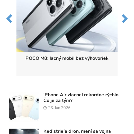
e -
POCO M8: lacný mobil bez výhovoriek
Sú 
lu
iPhone Air zlacnel rekordne rýchlo.
Čo je za tým?
26. Jan 2026
Keď strieľa dron, mení sa vojna