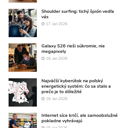
Shoulder surfing: tichý špión vedľa
vás
17. Jan 2026
Galaxy S26 rieši súkromie, nie
megapixely
16. Jan 2026
Najväčší kyberútok na poľský
energetický systém: čo sa stalo a
prečo je to dôležité
16. Jan 2026
Internet síce kričí, ale samoobslužné
pokladne vyhrávajú