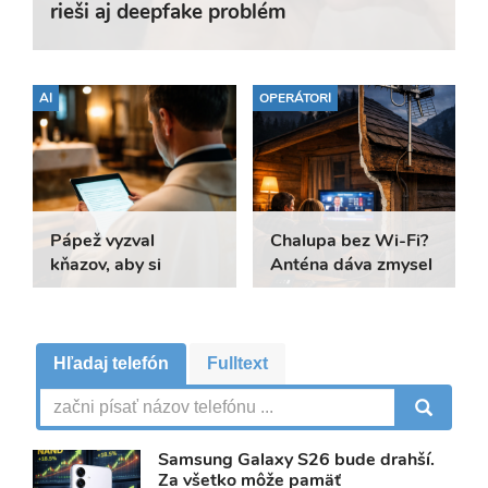
rieši aj deepfake problém
AI
OPERÁTORI
Pápež vyzval
Chalupa bez Wi-Fi?
kňazov, aby si
Anténa dáva zmysel
nepísali kázne cez
AI
Vyhľadávanie
Hľadaj telefón
Fulltext
VY
Samsung Galaxy S26 bude drahší.
Za všetko môže pamäť