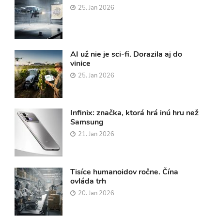
25. Jan 2026
AI už nie je sci-fi. Dorazila aj do
vinice
25. Jan 2026
Infinix: značka, ktorá hrá inú hru než
Samsung
21. Jan 2026
Tisíce humanoidov ročne. Čína
ovláda trh
20. Jan 2026