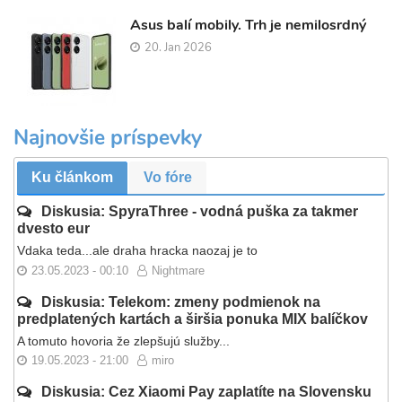
Asus balí mobily. Trh je nemilosrdný
20. Jan 2026
Najnovšie príspevky
Ku článkom
Vo fóre
Diskusia: SpyraThree - vodná puška za takmer
dvesto eur
Vdaka teda...ale draha hracka naozaj je to
23.05.2023 - 00:10
Nightmare
Diskusia: Telekom: zmeny podmienok na
predplatených kartách a širšia ponuka MIX balíčkov
A tomuto hovoria že zlepšujú služby...
19.05.2023 - 21:00
miro
Diskusia: Cez Xiaomi Pay zaplatíte na Slovensku