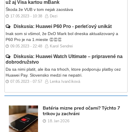
už aj Visa kartou mBank
Škoda že VUB v tom nejak zaostáva
17.05.2023 - 10:38
Dezi
Diskusia: Huawei P60 Pro - perleťový unikát
Inak som si všimol, že DxO Mark bol dneska aktualizovaný a
P60 Pro je na 1.mieste 👏👏👏
09.05.2023 - 22:48
Karol Sendrei
Diskusia: Huawei Watch Ultimate – pripravené na
dobrodružstvo
Da sa nimi platit, ale iba na trhoch, ktore podporuju platby cez
Huawei Pay. Slovensko medzi ne nepatri.
07.05.2023 - 07:57
Lenka Ivančíková
Batéria mizne pred očami? Týchto 7
trikov ju zachráni
18. Jan 2026