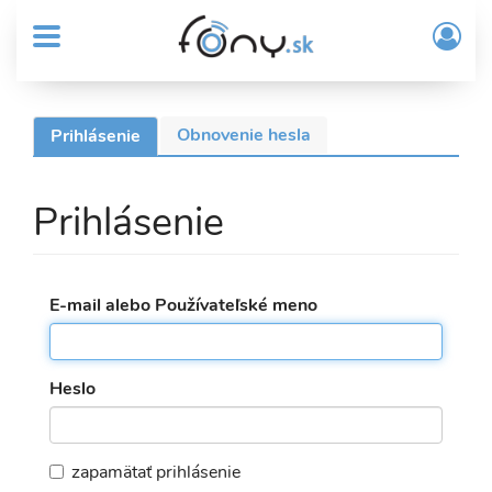
User
Skočiť
Prih
na
MENU
account
/
hlavný
Regi
menu
obsah
Sub
Obnovenie hesla
Prihlásenie
(aktívna
Header
Primárne
karta)
menu
karty
Prihlásenie
E-mail alebo Používateľské meno
Heslo
zapamätať prihlásenie