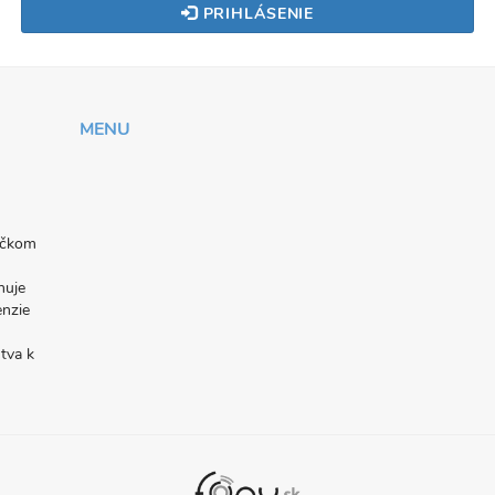
PRIHLÁSENIE
MENU
níčkom
nuje
enzie
tva k