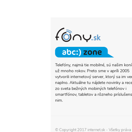
Telefóny, najmä tie mobilné, sú našim ko
O
už mnoho rokov. Preto sme v apríli 2005
PROJEKTE
vytvorili internetový server, ktorý sa im ve
FONY.SK
naplno. Aktuálne tu nájdete novinky a rec
zo sveta bežných mobiných telefónov i
smartfónov, tabletov a rôzneho príslušens
nim.
© Copyright 2017
internet.sk
- Všetky práva