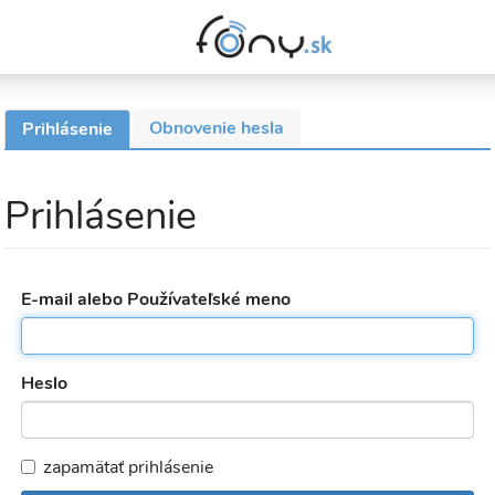
Obnovenie hesla
Prihlásenie
(aktívna
Primárne
karta)
karty
Prihlásenie
E-mail alebo Používateľské meno
Heslo
zapamätať prihlásenie