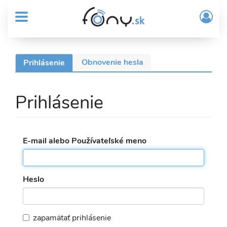
User
Skočiť
Prih
na
MENU
account
/
hlavný
Regi
menu
obsah
Sub
Obnovenie hesla
Prihlásenie
(aktívna
Header
Primárne
karta)
menu
karty
Prihlásenie
E-mail alebo Používateľské meno
Heslo
zapamätať prihlásenie