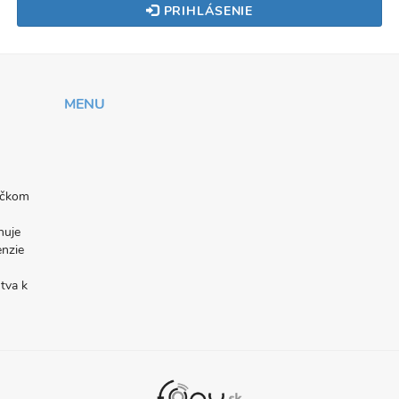
PRIHLÁSENIE
MENU
níčkom
nuje
enzie
tva k