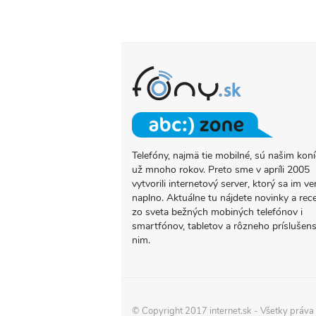
Telefóny, najmä tie mobilné, sú našim ko
O
už mnoho rokov. Preto sme v apríli 2005
PROJEKTE
vytvorili internetový server, ktorý sa im ve
FONY.SK
naplno. Aktuálne tu nájdete novinky a rec
zo sveta bežných mobiných telefónov i
smartfónov, tabletov a rôzneho príslušens
nim.
© Copyright 2017
internet.sk
- Všetky práva