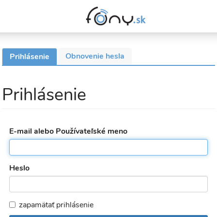
Obnovenie hesla
Prihlásenie
(aktívna
Primárne
karta)
karty
Prihlásenie
E-mail alebo Používateľské meno
Heslo
zapamätať prihlásenie