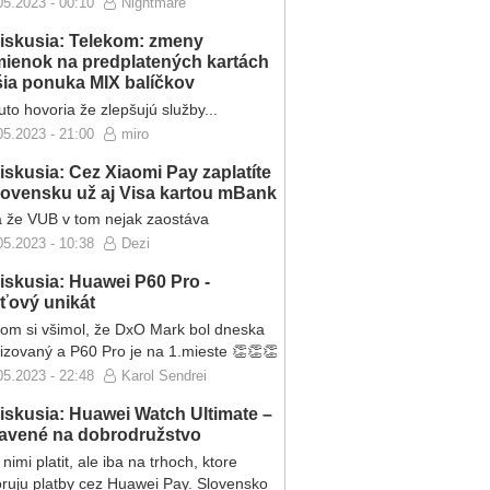
05.2023 - 00:10
Nightmare
iskusia: Telekom: zmeny
ienok na predplatených kartách
ršia ponuka MIX balíčkov
to hovoria že zlepšujú služby...
05.2023 - 21:00
miro
iskusia: Cez Xiaomi Pay zaplatíte
lovensku už aj Visa kartou mBank
 že VUB v tom nejak zaostáva
05.2023 - 10:38
Dezi
iskusia: Huawei P60 Pro -
eťový unikát
som si všimol, že DxO Mark bol dneska
lizovaný a P60 Pro je na 1.mieste 👏👏👏
05.2023 - 22:48
Karol Sendrei
iskusia: Huawei Watch Ultimate –
ravené na dobrodružstvo
nimi platit, ale iba na trhoch, ktore
ruju platby cez Huawei Pay. Slovensko