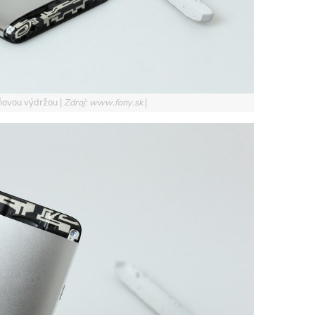
jdňovou výdržou
Zdroj: www.fony.sk