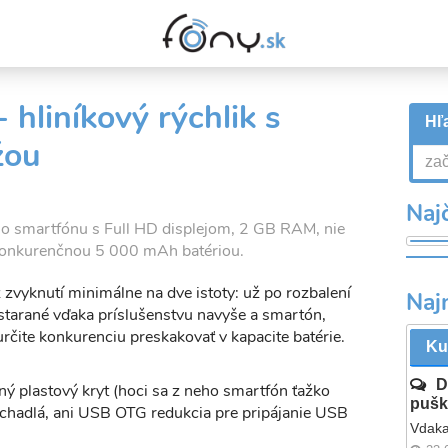
 hliníkový rýchlik s
Hľa
žou
Najč
ho smartfónu s Full HD displejom, 2 GB RAM, nie
zkonkurenčnou 5 000 mAh batériou.
zvyknutí minimálne na dve istoty: už po rozbalení
Naj
starané vďaka príslušenstvu navyše a smartón,
určite konkurenciu preskakovať v kapacite batérie.
Ku
D
ný plastový kryt (hoci sa z neho smartfón ťažko
pušk
slúchadlá, ani USB OTG redukcia pre pripájanie USB
Vdaka