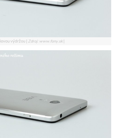
jdňovou výdržou
Zdroj: www.fony.sk