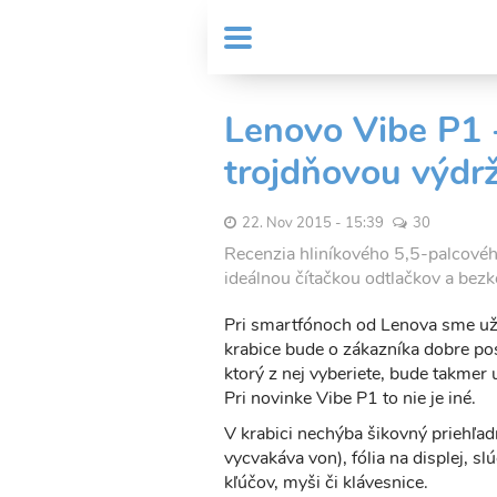
Skočiť
User
na
MENU
Sub
account
hlavný
Header
obsah
menu
menu
Lenovo Vibe P1 -
trojdňovou výdr
22. Nov 2015 - 15:39
30
Recenzia hliníkového 5,5-palcové
ideálnou čítačkou odtlačkov a be
Pri smartfónoch od Lenova sme už 
krabice bude o zákazníka dobre po
ktorý z nej vyberiete, bude takmer 
Pri novinke Vibe P1 to nie je iné.
V krabici nechýba šikovný priehľad
vycvakáva von), fólia na displej, 
kľúčov, myši či klávesnice.