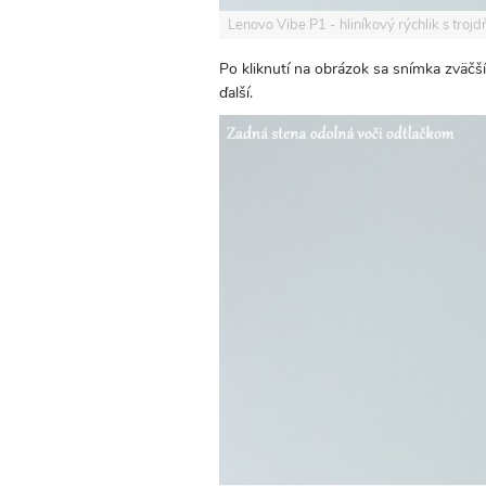
Lenovo Vibe P1 - hliníkový rýchlik s tro
Po kliknutí na obrázok sa snímka zväčš
ďalší.