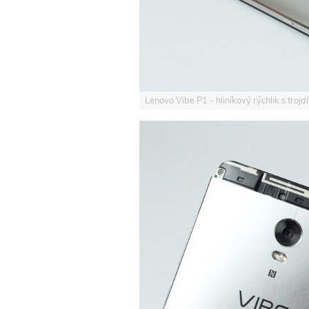
Lenovo Vibe P1 - hliníkový rýchlik s tro