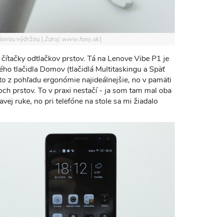
jdňovou výdržou
Zdroj: www.fony.sk
 čítačky odtlačkov prstov. Tá na Lenove Vibe P1 je
ho tlačidla Domov (tlačidlá Multitaskingu a Späť
 to z pohľadu ergonómie najideálnejšie, no v pamäti
och prstov. To v praxi nestačí - ja som tam mal oba
avej ruke, no pri telefóne na stole sa mi žiadalo