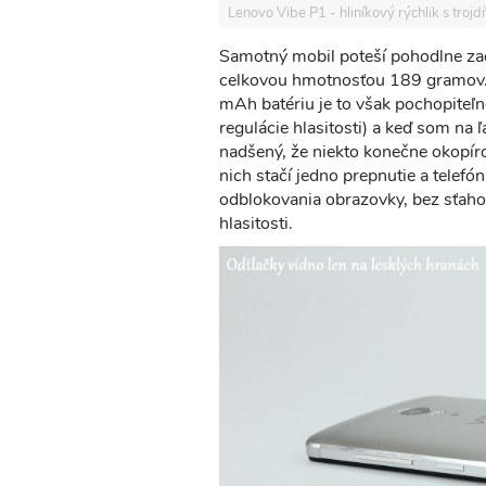
Lenovo Vibe P1 - hliníkový rýchlik s tro
Samotný mobil poteší pohodlne z
celkovou hmotnosťou 189 gramov. 
mAh batériu je to však pochopiteľné
regulácie hlasitosti) a keď som na
nadšený, že niekto konečne okopíro
nich stačí jedno prepnutie a telef
odblokovania obrazovky, bez sťahova
hlasitosti.