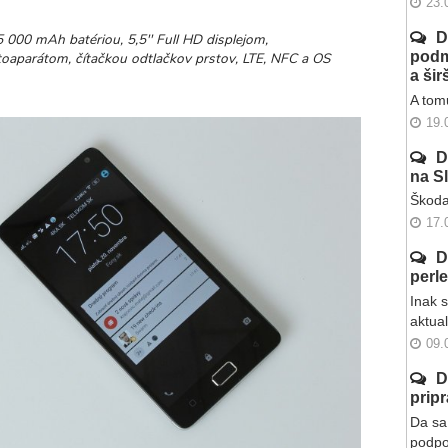
23.
D
 000 mAh batériou, 5,5'' Full HD displejom,
podm
aparátom, čítačkou odtlačkov prstov, LTE, NFC a OS
a ši
A tomu
19.
D
na S
Škoda
17.
D
perl
Inak 
aktua
09.
D
prip
Da sa 
podpo