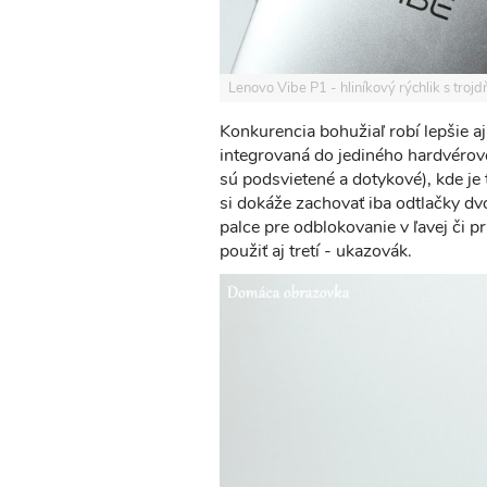
Lenovo Vibe P1 - hliníkový rýchlik s tro
Konkurencia bohužiaľ robí lepšie aj
integrovaná do jediného hardvérové
sú podsvietené a dotykové), kde je
si dokáže zachovať iba odtlačky dv
palce pre odblokovanie v ľavej či pr
použiť aj tretí - ukazovák.