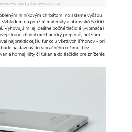
jdňovou výdržou
Zdroj: www.fony.sk
aobleným hliníkovým chrbátom, no sklame vyššou
Vzhľadom na použité materiály a obrovskú 5 000
. Vyhovujú mi aj ideálne bočné tlačidlá (vypínača i
 ľavej strane zbadal mechanický prepínač, bol som
val najpraktickejšiu funkciu všetkých iPhonov - pri
ón bude nastavený do vibračného režimu, bez
nia hornej lišty či ťukania do tlačidla pre zníženie