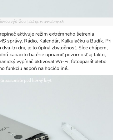
jdňovou výdržou
Zdroj: www.fony.sk
prepínač aktivuje režim extrémneho šetrenia
SMS správy, Rádio, Kalendár, Kalkulačku a Budík. Pri
a dva-tri dni, je to úplná zbytočnosť. Síce chápem,
nú kapacitu batérie upriamiť pozornosť aj takto,
anický vypínač aktivoval Wi-Fi, fotoaparát alebo
ho funkciu aspoň na hocičo iné…