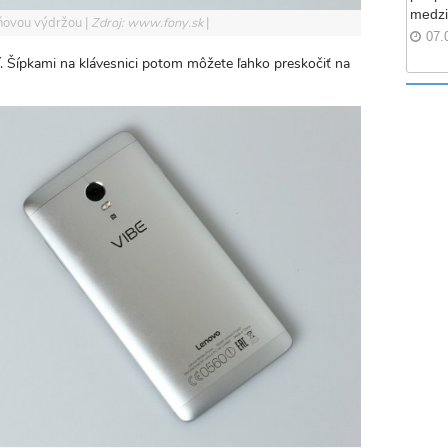
medzi
jdňovou výdržou
Zdroj: www.fony.sk
07.
í. Šípkami na klávesnici potom môžete ľahko preskočiť na