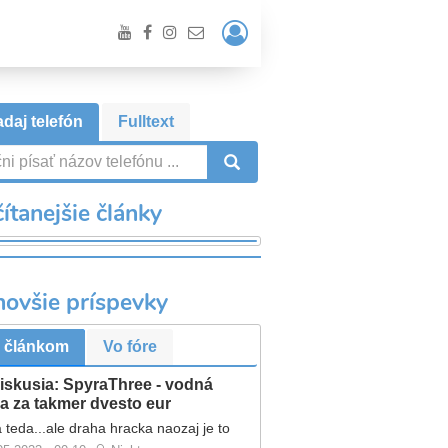
Prihlásiť
/
Registrácia
daj telefón
Fulltext
VYHĽADÁVANIE
ítanejšie články
novšie príspevky
 článkom
Vo fóre
iskusia: SpyraThree - vodná
a za takmer dvesto eur
 teda...ale draha hracka naozaj je to