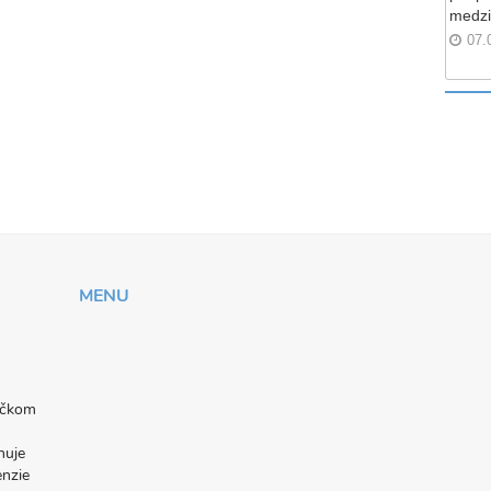
medzi
07.
MENU
níčkom
nuje
enzie