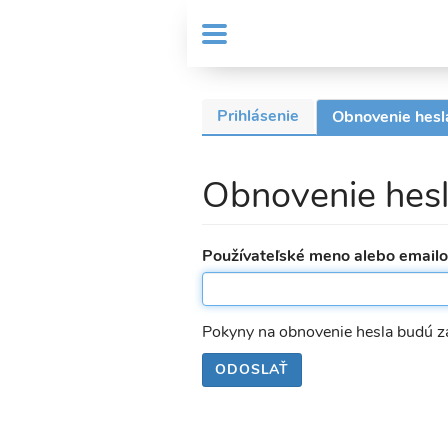
Skočiť
User
na
MENU
Sub
account
hlavný
Header
obsah
menu
menu
Prihlásenie
Obnovenie hesl
Primárne
karty
Obnovenie hes
Používateľské meno alebo email
Pokyny na obnovenie hesla budú z
ODOSLAŤ