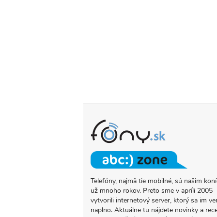
Telefóny, najmä tie mobilné, sú našim ko
O
už mnoho rokov. Preto sme v apríli 2005
PROJEKTE
vytvorili internetový server, ktorý sa im ve
FONY.SK
naplno. Aktuálne tu nájdete novinky a rec