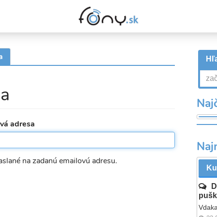
a
(aktívna
Hľa
karta)
la
Najč
ová adresa
Naj
aslané na zadanú emailovú adresu.
Ku
D
pušk
Vdaka