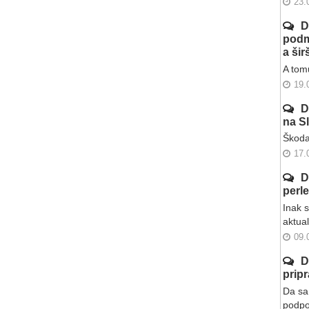
23.
D
podm
a ši
A tomu
19.
D
na S
Škoda
17.
D
perl
Inak 
aktua
09.
D
prip
Da sa 
podpo