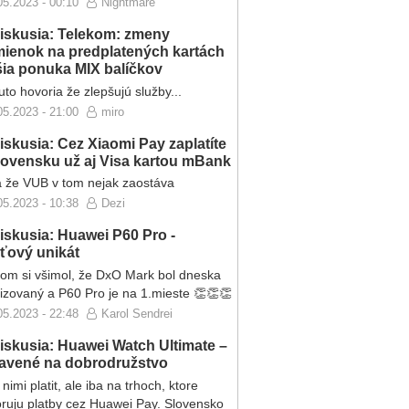
05.2023 - 00:10
Nightmare
iskusia: Telekom: zmeny
ienok na predplatených kartách
ršia ponuka MIX balíčkov
to hovoria že zlepšujú služby...
05.2023 - 21:00
miro
iskusia: Cez Xiaomi Pay zaplatíte
lovensku už aj Visa kartou mBank
 že VUB v tom nejak zaostáva
05.2023 - 10:38
Dezi
iskusia: Huawei P60 Pro -
eťový unikát
som si všimol, že DxO Mark bol dneska
lizovaný a P60 Pro je na 1.mieste 👏👏👏
05.2023 - 22:48
Karol Sendrei
iskusia: Huawei Watch Ultimate –
ravené na dobrodružstvo
nimi platit, ale iba na trhoch, ktore
ruju platby cez Huawei Pay. Slovensko