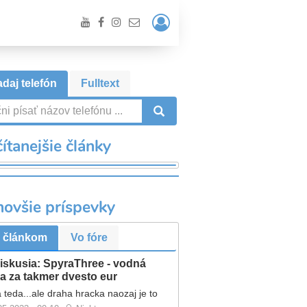
Prihlásiť
/
Registrácia
daj telefón
Fulltext
VYHĽADÁVANIE
ítanejšie články
novšie príspevky
 článkom
Vo fóre
iskusia: SpyraThree - vodná
a za takmer dvesto eur
 teda...ale draha hracka naozaj je to