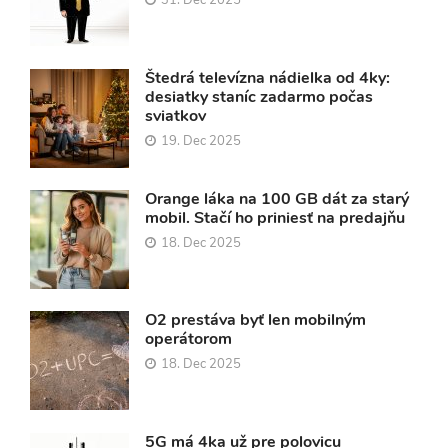
31. Dec 2025
Štedrá televízna nádielka od 4ky:
desiatky staníc zadarmo počas
sviatkov
19. Dec 2025
Orange láka na 100 GB dát za starý
mobil. Stačí ho priniesť na predajňu
18. Dec 2025
O2 prestáva byť len mobilným
operátorom
18. Dec 2025
5G má 4ka už pre polovicu