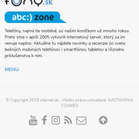
Telefóny, najmä tie mobilné, sú našim koníčkom už mnoho rokov.
O
Preto sme v apríli 2005 vytvorili internetový server, ktorý sa im
PROJEKTE
venuje naplno. Aktuálne tu nájdete novinky a recenzie zo sveta
FONY.SK
bežných mobiných telefónov i smartfónov, tabletov a rôzneho
príslušenstva k nim.
MENU
© Copyright 2019
internet.sk
- Všetky práva vyhradené.
NASTAVENIA
COOKIES