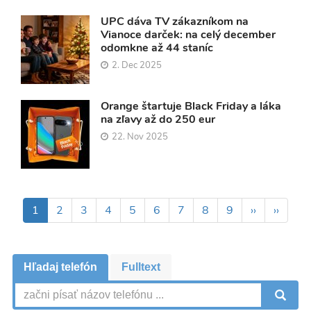
UPC dáva TV zákazníkom na
Vianoce darček: na celý december
odomkne až 44 staníc
2. Dec 2025
Orange štartuje Black Friday a láka
na zľavy až do 250 eur
22. Nov 2025
Pagination
Aktuálna
1
Page
2
Page
3
Page
4
Page
5
Page
6
Page
7
Page
8
Page
9
Ďalšia
››
Posled
››
stránka
strana
strana
Hľadaj telefón
Fulltext
V