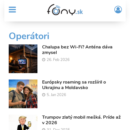
User
Skočiť
Prih
na
MENU
account
/
hlavný
Regi
menu
obsah
Sub
Operátori
Header
menu
Chalupa bez Wi-Fi? Anténa dáva
zmysel
26. Feb 2026
Európsky roaming sa rozšíril o
Ukrajinu a Moldavsko
5. Jan 2026
Trumpov zlatý mobil mešká. Príde až
v 2026