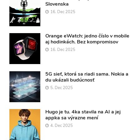
Slovenska
16. Dec 2025
Orange eWatch: jedno číslo v mobile
aj hodinkách. Bez kompromisov
16. Dec 2025
5G sieť, ktorá sa riadi sama. Nokia a
du ukázali budúcnosť
5. Dec 2025
Hugo je tu. 4ka stavila na AI a jej
appka sa výrazne mení
4. Dec 2025