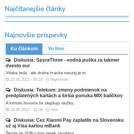
Najčítanejšie články
Najnovšie príspevky
Ku článkom
Vo fóre
Diskusia: SpyraThree - vodná puška za takmer
dvesto eur
Vdaka teda...ale draha hracka naozaj je to
23.05.2023 - 00:10
Nightmare
Diskusia: Telekom: zmeny podmienok na
predplatených kartách a širšia ponuka MIX balíčkov
A tomuto hovoria že zlepšujú služby...
19.05.2023 - 21:00
miro
Diskusia: Cez Xiaomi Pay zaplatíte na Slovensku
už aj Visa kartou mBank
Škoda že VUB v tom nejak zaostáva