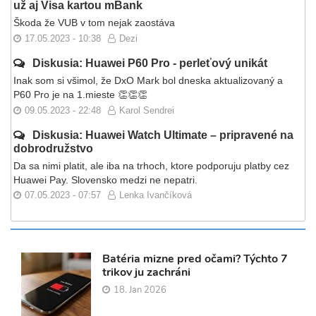
už aj Visa kartou mBank
Škoda že VUB v tom nejak zaostáva
17.05.2023 - 10:38
Dezi
Diskusia: Huawei P60 Pro - perleťový unikát
Inak som si všimol, že DxO Mark bol dneska aktualizovaný a
P60 Pro je na 1.mieste 👏👏👏
09.05.2023 - 22:48
Karol Sendrei
Diskusia: Huawei Watch Ultimate – pripravené na
dobrodružstvo
Da sa nimi platit, ale iba na trhoch, ktore podporuju platby cez
Huawei Pay. Slovensko medzi ne nepatri.
07.05.2023 - 07:57
Lenka Ivančíková
Batéria mizne pred očami? Týchto 7
trikov ju zachráni
18. Jan 2026