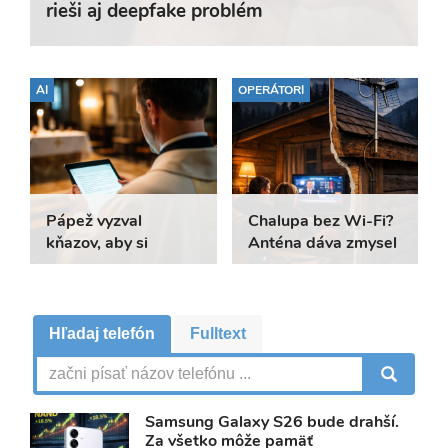
rieši aj deepfake problém
AI
OPERÁTORI
Pápež vyzval
Chalupa bez Wi-Fi?
kňazov, aby si
Anténa dáva zmysel
nepísali kázne cez
AI
Vyhľadávanie
Hľadaj telefón
Fulltext
VY
Samsung Galaxy S26 bude drahší.
Za všetko môže pamäť