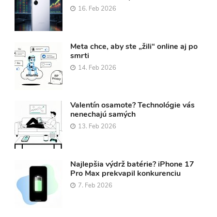
16. Feb 2026
Meta chce, aby ste „žili“ online aj po
smrti
14. Feb 2026
Valentín osamote? Technológie vás
nenechajú samých
13. Feb 2026
Najlepšia výdrž batérie? iPhone 17
Pro Max prekvapil konkurenciu
7. Feb 2026