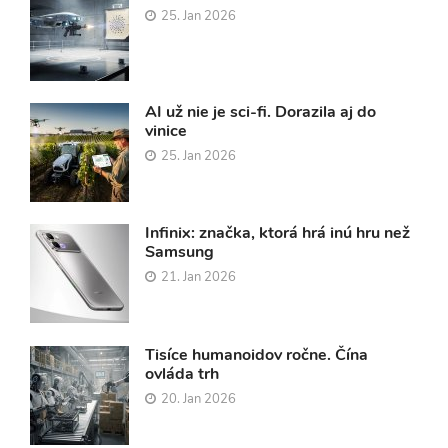
25. Jan 2026
AI už nie je sci-fi. Dorazila aj do
vinice
25. Jan 2026
Infinix: značka, ktorá hrá inú hru než
Samsung
21. Jan 2026
Tisíce humanoidov ročne. Čína
ovláda trh
20. Jan 2026