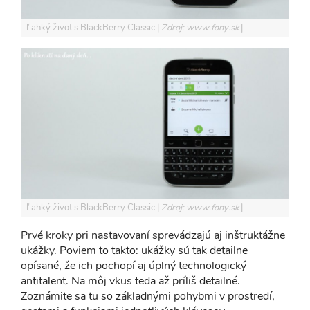
Ľahký život s BlackBerry Classic
Zdroj: www.fony.sk
Ľahký život s BlackBerry Classic
Zdroj: www.fony.sk
Prvé kroky pri nastavovaní sprevádzajú aj inštruktážne
ukážky. Poviem to takto: ukážky sú tak detailne
opísané, že ich pochopí aj úplný technologický
antitalent. Na môj vkus teda až príliš detailné.
Zoznámite sa tu so základnými pohybmi v prostredí,