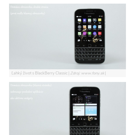
Ľahký život s BlackBerry Classic
Zdroj: www.fony.sk