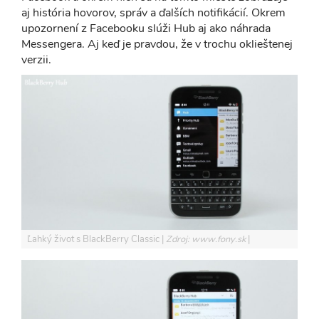
aj história hovorov, správ a ďalších notifikácií. Okrem
upozornení z Facebooku slúži Hub aj ako náhrada
Messengera. Aj keď je pravdou, že v trochu oklieštenej
verzii.
Ľahký život s BlackBerry Classic
Zdroj: www.fony.sk