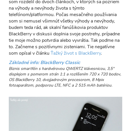
som rozdelil do dvoch článkoch, v ktorých sa pozriem
na výhody a nevýhody života s týmto
telefónom/platformou. Počas mesačného používania
som si nemusel všimnúť všetky výhody a nevýhody,
budem teda rád, ak skalní fanúšikovia produktov
BlackBerry v diskusii doplnia svoje postrehy, prípadne
tie moje možno potvrdia alebo vyvrátia. Tak poďme na
to. Začneme s pozitívnymi zisteniami. Tie negatívne
som opísal v článku
Ťažký život s BlackBerry
.
Základné info: BlackBerry Classic
Biznis smartfón s hardvérovou QWERTZ klávesnicou, 3,5''
displejom s pomerom strán 1:1 a rozlíšením 720 x 720 bodov,
OS BlackBerry 10, dvojjadrovým procesorom, 8 Mpix
fotoaparátom, podporou LTE, NFC a 2 515 mAh batériou.