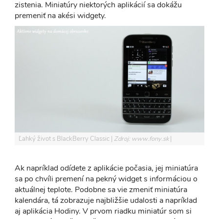
zistenia. Miniatúry niektorých aplikácií sa dokážu
premeniť na akési widgety.
Ľahký život s BlackBerry Classic
Zdroj: www.fony.sk
Ak napríklad odídete z aplikácie počasia, jej miniatúra
sa po chvíli premení na pekný widget s informáciou o
aktuálnej teplote. Podobne sa vie zmeniť miniatúra
kalendára, tá zobrazuje najbližšie udalosti a napríklad
aj aplikácia Hodiny. V prvom riadku miniatúr som si