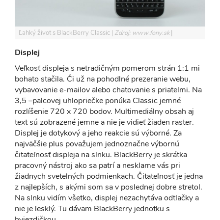
Ľahký život s BlackBerry Classic
Zdroj: www.fony.sk
Displej
Veľkosť displeja s netradičným pomerom strán 1:1 mi
bohato stačila. Či už na pohodlné prezeranie webu,
vybavovanie e-mailov alebo chatovanie s priateľmi. Na
3,5 –palcovej uhlopriečke ponúka Classic jemné
rozlíšenie 720 x 720 bodov. Multimediálny obsah aj
text sú zobrazené jemne a nie je vidieť žiaden raster.
Displej je dotykový a jeho reakcie sú výborné. Za
najväčšie plus považujem jednoznačne výbornú
čitateľnosť displeja na slnku. BlackBerry je skrátka
pracovný nástroj ako sa patrí a nesklame vás pri
žiadnych svetelných podmienkach. Čitateľnosť je jedna
z najlepších, s akými som sa v poslednej dobre stretol.
Na slnku vidím všetko, displej nezachytáva odtlačky a
nie je lesklý. Tu dávam BlackBerry jednotku s
hviezdičkou.