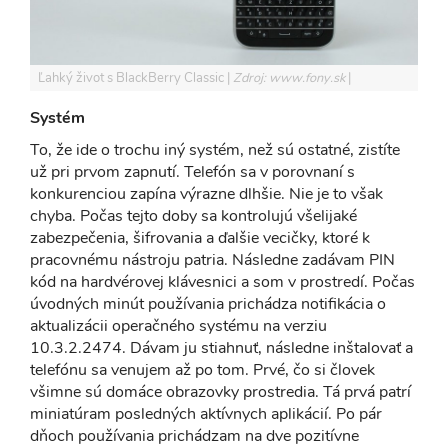
Ľahký život s BlackBerry Classic
Zdroj: www.fony.sk
Systém
To, že ide o trochu iný systém, než sú ostatné, zistíte
už pri prvom zapnutí. Telefón sa v porovnaní s
konkurenciou zapína výrazne dlhšie. Nie je to však
chyba. Počas tejto doby sa kontrolujú všelijaké
zabezpečenia, šifrovania a ďalšie vecičky, ktoré k
pracovnému nástroju patria. Následne zadávam PIN
kód na hardvérovej klávesnici a som v prostredí. Počas
úvodných minút používania prichádza notifikácia o
aktualizácii operačného systému na verziu
10.3.2.2474. Dávam ju stiahnuť, následne inštalovať a
telefónu sa venujem až po tom. Prvé, čo si človek
všimne sú domáce obrazovky prostredia. Tá prvá patrí
miniatúram posledných aktívnych aplikácií. Po pár
dňoch používania prichádzam na dve pozitívne