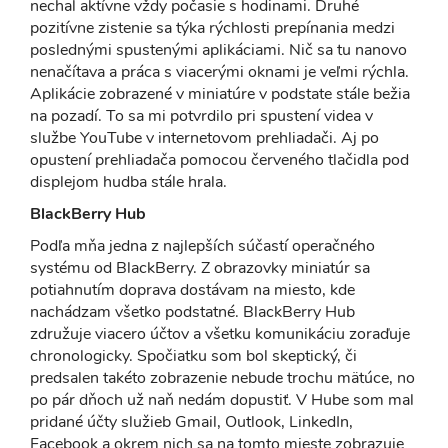
nechal aktívne vždy počasie s hodinami. Druhé
pozitívne zistenie sa týka rýchlosti prepínania medzi
poslednými spustenými aplikáciami. Nič sa tu nanovo
nenačítava a práca s viacerými oknami je veľmi rýchla.
Aplikácie zobrazené v miniatúre v podstate stále bežia
na pozadí. To sa mi potvrdilo pri spustení videa v
službe YouTube v internetovom prehliadači. Aj po
opustení prehliadača pomocou červeného tlačidla pod
displejom hudba stále hrala.
BlackBerry Hub
Podľa mňa jedna z najlepších súčastí operačného
systému od BlackBerry. Z obrazovky miniatúr sa
potiahnutím doprava dostávam na miesto, kde
nachádzam všetko podstatné. BlackBerry Hub
združuje viacero účtov a všetku komunikáciu zoraďuje
chronologicky. Spočiatku som bol skeptický, či
predsalen takéto zobrazenie nebude trochu mätúce, no
po pár dňoch už naň nedám dopustiť. V Hube som mal
pridané účty služieb Gmail, Outlook, LinkedIn,
Facebook a okrem nich sa na tomto mieste zobrazuje