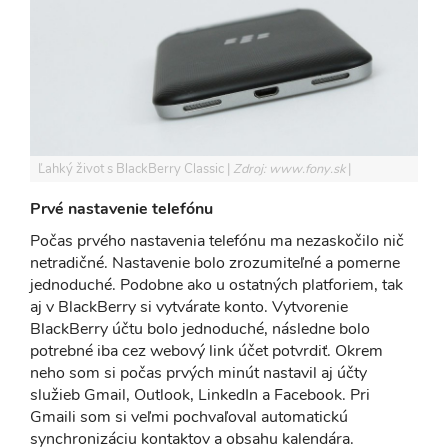
Ľahký život s BlackBerry Classic
Zdroj: www.fony.sk
Prvé nastavenie telefónu
Počas prvého nastavenia telefónu ma nezaskočilo nič
netradičné. Nastavenie bolo zrozumiteľné a pomerne
jednoduché. Podobne ako u ostatných platforiem, tak
aj v BlackBerry si vytvárate konto. Vytvorenie
BlackBerry účtu bolo jednoduché, následne bolo
potrebné iba cez webový link účet potvrdiť. Okrem
neho som si počas prvých minút nastavil aj účty
služieb Gmail, Outlook, LinkedIn a Facebook. Pri
Gmaili som si veľmi pochvaľoval automatickú
synchronizáciu kontaktov a obsahu kalendára.