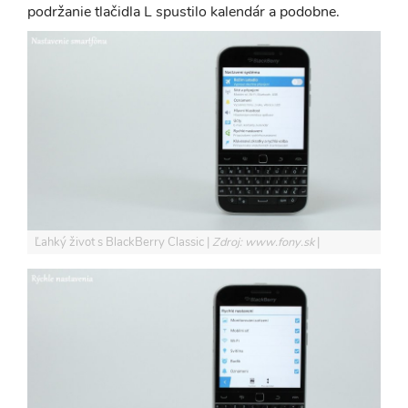
podržanie tlačidla L spustilo kalendár a podobne.
Ľahký život s BlackBerry Classic
Zdroj: www.fony.sk