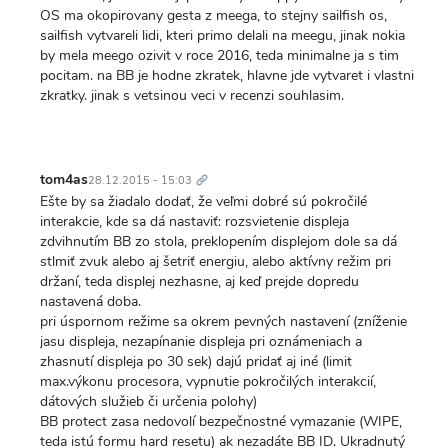
OS ma okopirovany gesta z meega, to stejny sailfish os,
sailfish vytvareli lidi, kteri primo delali na meegu, jinak nokia
by mela meego ozivit v roce 2016, teda minimalne ja s tim
pocitam. na BB je hodne zkratek, hlavne jde vytvaret i vlastni
zkratky. jinak s vetsinou veci v recenzi souhlasim.
Trvalý
odkaz
tom4as
28.12.2015 - 15:03
Ešte by sa žiadalo dodať, že veľmi dobré sú pokročilé
interakcie, kde sa dá nastaviť: rozsvietenie displeja
zdvihnutím BB zo stola, preklopením displejom dole sa dá
stlmiť zvuk alebo aj šetriť energiu, alebo aktívny režim pri
držaní, teda displej nezhasne, aj keď prejde dopredu
nastavená doba.
pri úspornom režime sa okrem pevných nastavení (zníženie
jasu displeja, nezapínanie displeja pri oznámeniach a
zhasnutí displeja po 30 sek) dajú pridať aj iné (limit
max.výkonu procesora, vypnutie pokročilých interakcií,
dátových služieb či určenia polohy)
BB protect zasa nedovolí bezpečnostné vymazanie (WIPE,
teda istú formu hard resetu) ak nezadáte BB ID. Ukradnutý