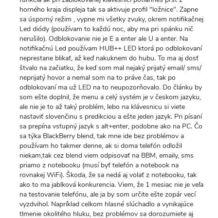
horného kraja displeja tak sa aktivuje profil "ložnice". Zapne
sa úsporný režim , vypne mi všetky zvuky, okrem notifikačnej
Led diódy (používam to každú noc, aby ma pri spánku nič
nerušilo). Odblokovanie nie je E a enter ale U a enter. Na
notifikačnú Led používam HUB++ LED ktorá po odblokovaní
neprestane blikať, až keď nakuknem do hubu. To ma aj dosť
štvalo na začiatku, že keď som mal nejaký prijatý email/ sms/
neprijatý hovor a nemal som na to práve čas, tak po
odblokovaní ma už LED na to neupozorňovalo. Do článku by
som ešte doplnil, že menu a celý systém je v českom jazyku,
ale nie je to až taký problém, lebo na klávesnicu si viete
nastaviť slovenčinu s predikciou a ešte jeden jazyk. Pri písaní
sa prepína vstupný jazyk s alt+enter, podobne ako na PC. Čo
sa týka BlackBerry blend, tak mne ide bez problémov a
používam ho takmer denne, ak si doma telefón odložil
niekam,tak cez blend viem odpisovať na BBM, emaily, sms
priamo z notebooku (musí byť telefón a notebook na
rovnakej WiFi). Škoda, že sa nedá aj volať z notebooku, tak
ako to ma jablková konkurencia. Viem, že 1 mesiac nie je veľa
na testovanie telefónu, ale ja by som určite ešte zopár vecí
vyzdvihol. Napríklad celkom hlasné slúchadlo a vynikajúce
tlmenie okolitého hluku, bez problémov sa dorozumiete aj