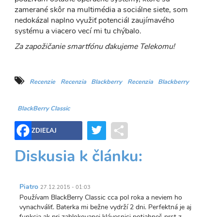
zamerané skôr na multimédia a sociálne siete, som
nedokázal naplno využiť potenciál zaujímavého
systému a viacero vecí mi tu chýbalo.
Za zapožičanie smartfónu ďakujeme Telekomu!
Recenzie
Recenzia
Blackberry
Recenzia
Blackberry
BlackBerry Classic
Twitter
Share
ZDIEĽAJ
Diskusia k článku:
Piatro
27.12.2015 - 01:03
Používam BlackBerry Classic cca pol roka a neviem ho
vynachváliť. Baterka mi bežne vydrží 2 dni. Perfektná je aj
funkcia ak pri zablokovanej klávesnici potiahneš prst z