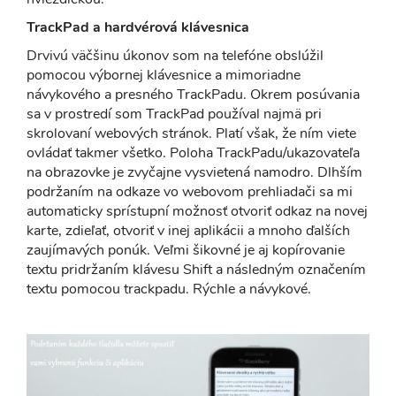
TrackPad a hardvérová klávesnica
Drvivú väčšinu úkonov som na telefóne obslúžil
pomocou výbornej klávesnice a mimoriadne
návykového a presného TrackPadu. Okrem posúvania
sa v prostredí som TrackPad používal najmä pri
skrolovaní webových stránok. Platí však, že ním viete
ovládať takmer všetko. Poloha TrackPadu/ukazovateľa
na obrazovke je zvyčajne vysvietená namodro. Dlhším
podržaním na odkaze vo webovom prehliadači sa mi
automaticky sprístupní možnosť otvoriť odkaz na novej
karte, zdieľať, otvoriť v inej aplikácii a mnoho ďalších
zaujímavých ponúk. Veľmi šikovné je aj kopírovanie
textu pridržaním klávesu Shift a následným označením
textu pomocou trackpadu. Rýchle a návykové.