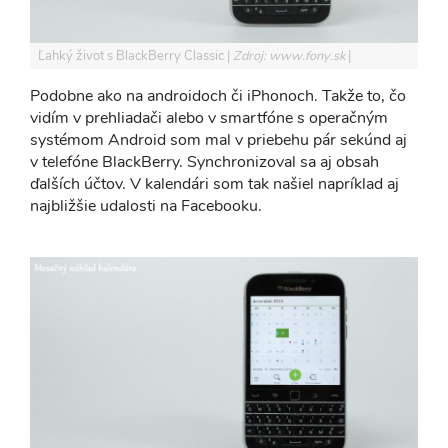
Ľahký život s BlackBerry Classic
Zdroj: www.fony.sk
Podobne ako na androidoch či iPhonoch. Takže to, čo
vidím v prehliadači alebo v smartfóne s operačným
systémom Android som mal v priebehu pár sekúnd aj
v telefóne BlackBerry. Synchronizoval sa aj obsah
ďalších účtov. V kalendári som tak našiel napríklad aj
najbližšie udalosti na Facebooku.