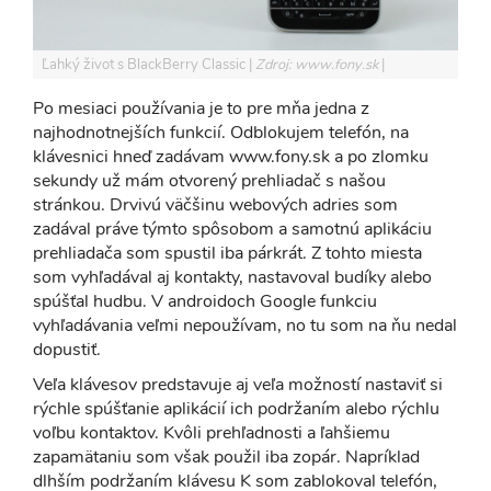
Ľahký život s BlackBerry Classic
Zdroj: www.fony.sk
Po mesiaci používania je to pre mňa jedna z
najhodnotnejších funkcií. Odblokujem telefón, na
klávesnici hneď zadávam www.fony.sk a po zlomku
sekundy už mám otvorený prehliadač s našou
stránkou. Drvivú väčšinu webových adries som
zadával práve týmto spôsobom a samotnú aplikáciu
prehliadača som spustil iba párkrát. Z tohto miesta
som vyhľadával aj kontakty, nastavoval budíky alebo
spúšťal hudbu. V androidoch Google funkciu
vyhľadávania veľmi nepoužívam, no tu som na ňu nedal
dopustiť.
Veľa klávesov predstavuje aj veľa možností nastaviť si
rýchle spúšťanie aplikácií ich podržaním alebo rýchlu
voľbu kontaktov. Kvôli prehľadnosti a ľahšiemu
zapamätaniu som však použil iba zopár. Napríklad
dlhším podržaním klávesu K som zablokoval telefón,