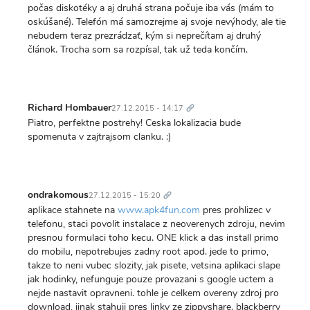
počas diskotéky a aj druhá strana počuje iba vás (mám to
oskúšané). Telefón má samozrejme aj svoje nevýhody, ale tie
nebudem teraz prezrádzať, kým si neprečítam aj druhý
článok. Trocha som sa rozpísal, tak už teda končím.
Trvalý
odkaz
Richard Hombauer
27.12.2015 - 14:17
Piatro, perfektne postrehy! Ceska lokalizacia bude
spomenuta v zajtrajsom clanku. :)
Trvalý
odkaz
ondrakomous
27.12.2015 - 15:20
aplikace stahnete na
www.apk4fun.com
pres prohlizec v
telefonu, staci povolit instalace z neoverenych zdroju, nevim
presnou formulaci toho kecu. ONE klick a das install primo
do mobilu, nepotrebujes zadny root apod. jede to primo,
takze to neni vubec slozity, jak pisete, vetsina aplikaci slape
jak hodinky, nefunguje pouze provazani s google uctem a
nejde nastavit opravneni. tohle je celkem overeny zdroj pro
download, jinak stahuji pres linky ze zippyshare. blackberry