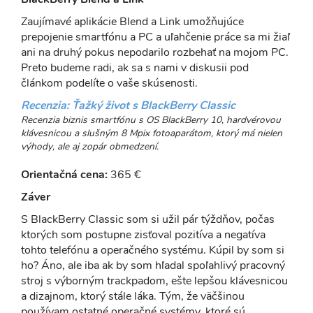
Zaujímavé aplikácie Blend a Link umožňujúce
prepojenie smartfónu a PC a uľahčenie práce sa mi žiaľ
ani na druhý pokus nepodarilo rozbehať na mojom PC.
Preto budeme radi, ak sa s nami v diskusii pod
článkom podelíte o vaše skúsenosti.
Recenzia: Ťažký život s BlackBerry Classic
Recenzia biznis smartfónu s OS BlackBerry 10, hardvérovou
klávesnicou a slušným 8 Mpix fotoaparátom, ktorý má nielen
výhody, ale aj zopár obmedzení.
Orientačná cena:
365 €
Záver
S BlackBerry Classic som si užil pár týždňov, počas
ktorých som postupne zisťoval pozitíva a negatíva
tohto telefónu a operačného systému. Kúpil by som si
ho? Áno, ale iba ak by som hľadal spoľahlivý pracovný
stroj s výborným trackpadom, ešte lepšou klávesnicou
a dizajnom, ktorý stále láka. Tým, že väčšinou
používam ostatné operačné systémy, ktoré sú