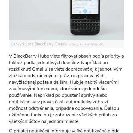
Ľahký život s BlackBerry Classic
Zdroj: www.fony.sk
V BlackBerry Hube viete filtrovať obsah podľa priority a
taktiež podľa jednotlivých kanálov. Napríklad pri
rozkliknutí Gmailu sa viete dopracovať aj k jednotlivým
zložkám odstránených správ, rozpracovaných,
nevyžiadanej pošte a ďalším. Hub je nabitý viacerými
zaujímavými funkciami, ktoré vám zjednodušia
používanie. Napríklad po opustení správy alebo
notifikácie sa v pravej časti automaticky zobrazí
možnosť odstránenia, prípadne odpovedania. Ďalšou
užitočnou funkciou je zobrazenie všetkých príloh zo
všetkých účtov na jednom mieste.
O prijatej notifikácii informuje veľká notifikačná dióda