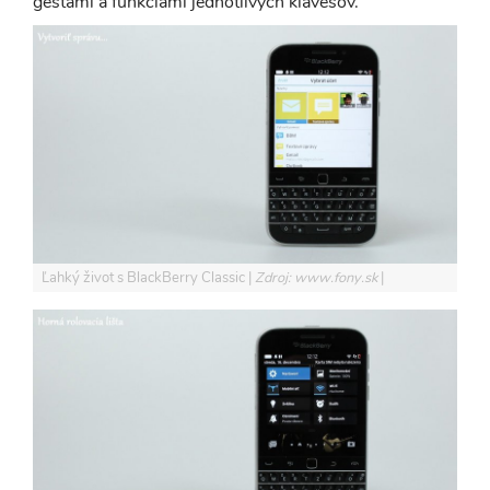
gestami a funkciami jednotlivých klávesov.
Ľahký život s BlackBerry Classic
Zdroj: www.fony.sk