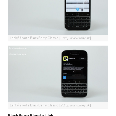
Ľahký život s BlackBerry Classic
Zdroj: www.fony.sk
Ľahký život s BlackBerry Classic
Zdroj: www.fony.sk
BlackBerry Blend a Link