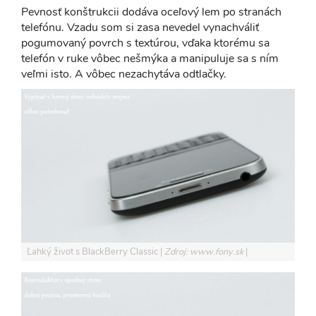
Pevnosť konštrukcii dodáva oceľový lem po stranách
telefónu. Vzadu som si zasa nevedel vynachváliť
pogumovaný povrch s textúrou, vďaka ktorému sa
telefón v ruke vôbec nešmýka a manipuluje sa s ním
veľmi isto. A vôbec nezachytáva odtlačky.
Ľahký život s BlackBerry Classic
Zdroj: www.fony.sk