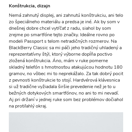
Konštrukcia, dizajn
Nemá zahnutý displej, ani zahnutú konštrukciu, ani telo
zo špeciálneho materiálu a predsa je iné. Ak by som v
dnešnej dobre chcel vytŕčať z radu, siahol by som
zrejme po smartfóne tejto značky. Ideálne rovno po
modeli Passport s telom netradičných rozmerov. Na
BlackBerry Classic sa mi páči jeho tradičný uhladený a
reprezentatívny štýl, ktorý výborne dopĺňa poctivo
zložená konštrukcia. Áno, mám v ruke pomerne
skladný telefón s hmotnosťou atakujúcou hodnotu 180
gramov, no vôbec mi to neprekážalo. Za tak dobrý pocit
z pevnosti konštrukcie to stojí. Hardvérová klávesnica
si už tradične vyžiadala širšie prevedenie než je to u
bežných dotykových smartfónov, no ani to mi nevadí.
Aj pri držaní v jednej ruke som bez problémov dočiahol
na protiľahlý okraj.