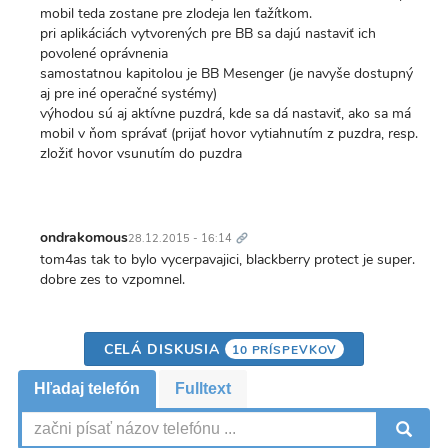
mobil teda zostane pre zlodeja len ťažítkom.
pri aplikáciách vytvorených pre BB sa dajú nastaviť ich
povolené oprávnenia
samostatnou kapitolou je BB Mesenger (je navyše dostupný
aj pre iné operačné systémy)
výhodou sú aj aktívne puzdrá, kde sa dá nastaviť, ako sa má
mobil v ňom správať (prijať hovor vytiahnutím z puzdra, resp.
zložiť hovor vsunutím do puzdra
Trvalý
odkaz
ondrakomous
28.12.2015 - 16:14
tom4as tak to bylo vycerpavajici, blackberry protect je super.
dobre zes to vzpomnel.
CELÁ DISKUSIA
10 PRÍSPEVKOV
Hľadaj telefón
Fulltext
V