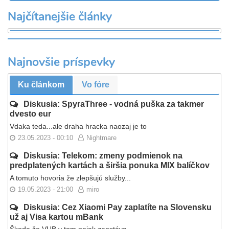
Najčítanejšie články
Najnovšie príspevky
Ku článkom
Vo fóre
Diskusia: SpyraThree - vodná puška za takmer
dvesto eur
Vdaka teda...ale draha hracka naozaj je to
23.05.2023 - 00:10
Nightmare
Diskusia: Telekom: zmeny podmienok na
predplatených kartách a širšia ponuka MIX balíčkov
A tomuto hovoria že zlepšujú služby...
19.05.2023 - 21:00
miro
Diskusia: Cez Xiaomi Pay zaplatíte na Slovensku
už aj Visa kartou mBank