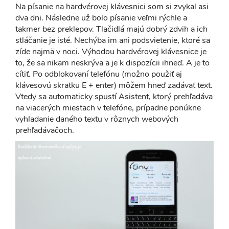
Na písanie na hardvérovej klávesnici som si zvykal asi
dva dni. Následne už bolo písanie veľmi rýchle a
takmer bez preklepov. Tlačidlá majú dobrý zdvih a ich
stláčanie je isté. Nechýba im ani podsvietenie, ktoré sa
zíde najmä v noci. Výhodou hardvérovej klávesnice je
to, že sa nikam neskrýva a je k dispozícii ihneď. A je to
cítiť. Po odblokovaní telefónu (možno použiť aj
klávesovú skratku E + enter) môžem hneď zadávať text.
Vtedy sa automaticky spustí Asistent, ktorý prehľadáva
na viacerých miestach v telefóne, prípadne ponúkne
vyhľadanie daného textu v rôznych webových
prehľadávačoch.