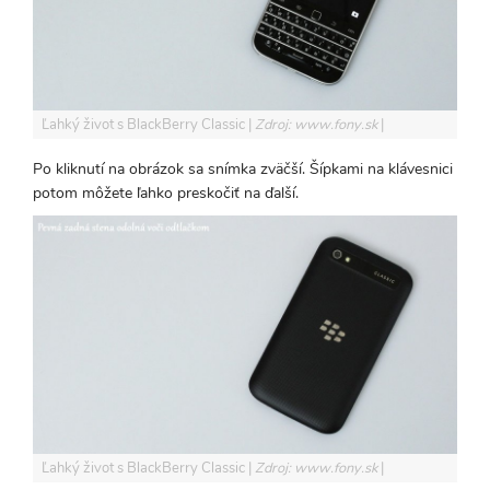
Ľahký život s BlackBerry Classic
Zdroj: www.fony.sk
Po kliknutí na obrázok sa snímka zväčší. Šípkami na klávesnici
potom môžete ľahko preskočiť na ďalší.
Ľahký život s BlackBerry Classic
Zdroj: www.fony.sk