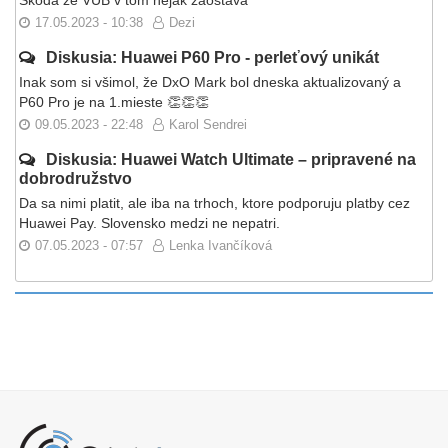
Škoda že VUB v tom nejak zaostáva
17.05.2023 - 10:38
Dezi
Diskusia: Huawei P60 Pro - perleťový unikát
Inak som si všimol, že DxO Mark bol dneska aktualizovaný a
P60 Pro je na 1.mieste 👏👏👏
09.05.2023 - 22:48
Karol Sendrei
Diskusia: Huawei Watch Ultimate – pripravené na
dobrodružstvo
Da sa nimi platit, ale iba na trhoch, ktore podporuju platby cez
Huawei Pay. Slovensko medzi ne nepatri.
07.05.2023 - 07:57
Lenka Ivančíková