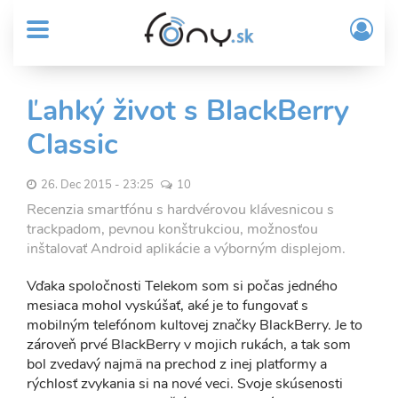
User
Skočiť
Prih
na
MENU
account
/
hlavný
Regi
menu
obsah
Sub
Ľahký život s BlackBerry
Header
Classic
menu
26. Dec 2015 - 23:25
10
Recenzia smartfónu s hardvérovou klávesnicou s
trackpadom, pevnou konštrukciou, možnosťou
inštalovať Android aplikácie a výborným displejom.
Vďaka spoločnosti Telekom som si počas jedného
mesiaca mohol vyskúšať, aké je to fungovať s
mobilným telefónom kultovej značky BlackBerry. Je to
zároveň prvé BlackBerry v mojich rukách, a tak som
bol zvedavý najmä na prechod z inej platformy a
rýchlosť zvykania si na nové veci. Svoje skúsenosti