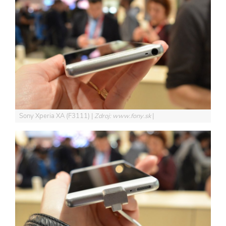
Sony Xperia XA (F3111)
Zdroj: www.fony.sk