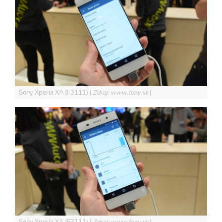
Sony Xperia XA (F3111)
Zdroj: www.fony.sk