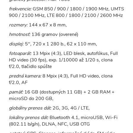
frekvencie:
GSM 850 / 900 / 1800 / 1900 MHz, UMTS
900 / 2100 MHz, LTE 800 / 1800 / 2100 / 2600 MHz
rozmery:
144 x 67 x 8 mm,
hmotnosť:
136 gramov (overené)
displej:
5'', 720 x 1 280 b., 62 x 110 mm,
fotoaparát:
13 Mpix (4:3), LED blesk, autofókus, Full
HD video (30 fps), exp. 1/10000 až 1/20 s, clona
f/2.0, tlačidlo spúšte
predná kamera:
8 Mpix (4:3), Full HD video, clona
f/2.0, AF
pamäť:
16 GB (dostupných 11 GB) + 2 GB RAM +
microSD do 200 GB,
globálny prenos dát:
2G, 3G, 4G / LTE,
lokálny prenos dát:
Bluetooth 4.1, microUSB, Wi-Fi
(802.11 b/g/n), DLNA, NFC, USB OTG