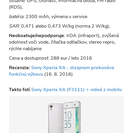
ostatné:
GPS, Glonass, informačná dióda, FM rádio
(RDS),
batéria:
2300 mAh, výmena v servise
SAR:
0,471 alebo 0,473 W/kg (norma 2 W/kg),
Neobsahuje/nepodporuje
: IrDA (infraport), zvýšená
odolnosť voči vode, čítačka odtlačkov, stereo repro,
rýchle nabíjanie
Cena a dostupnosť: 288 eur / leto 2016
Recenzia:
Sony Xperia XA - dizajnom prekonáva
funkčnú výbavu
(16. 8. 2016)
Takto fotí
Sony Xperia XA (F3111) + videá z mobilu