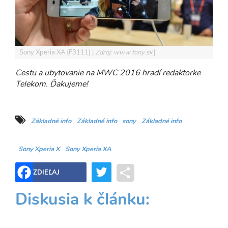
Sony Xperia XA (F3111)
Zdroj: www.fony.sk
Cestu a ubytovanie na MWC 2016 hradí redaktorke
Telekom. Ďakujeme!
Základné info
Základné info
sony
Základné info
Sony Xperia X
Sony Xperia XA
Twitter
Share
ZDIEĽAJ
Diskusia k článku: