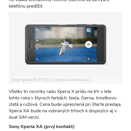
telefónu predĺžiť.
Sony Xperia XA (F3111)
Zdroj: www.fony.sk
Všetky tri novinky radu Xperia X prídu na trh v lete
tohto roka v štyroch farbách: biela, čierna, limetkovo-
zlatá a ružová. Cena bude upresnená pri štarte predaja.
Xperia XA bude na vybraných trhoch k dispozícii aj v
dual SIM verzii.
Sony Xperia XA (prvý kontakt)