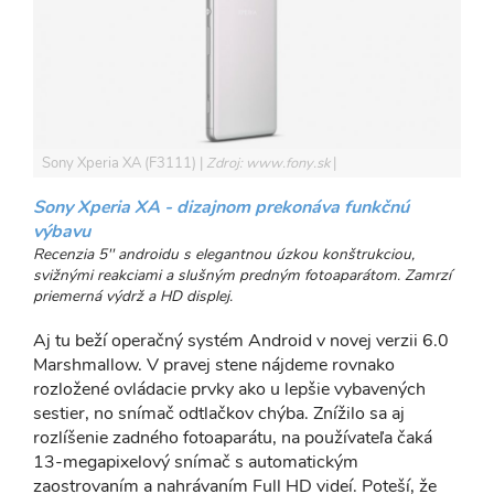
Sony Xperia XA (F3111)
Zdroj: www.fony.sk
Sony Xperia XA - dizajnom prekonáva funkčnú
výbavu
Recenzia 5'' androidu s elegantnou úzkou konštrukciou,
svižnými reakciami a slušným predným fotoaparátom. Zamrzí
priemerná výdrž a HD displej.
Aj tu beží operačný systém Android v novej verzii 6.0
Marshmallow. V pravej stene nájdeme rovnako
rozložené ovládacie prvky ako u lepšie vybavených
sestier, no snímač odtlačkov chýba. Znížilo sa aj
rozlíšenie zadného fotoaparátu, na používateľa čaká
13-megapixelový snímač s automatickým
zaostrovaním a nahrávaním Full HD videí. Poteší, že