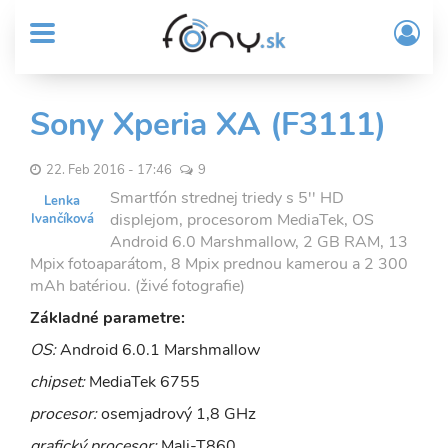
User
Skočiť
Prih
na
MENU
account
/
hlavný
Regi
menu
obsah
Sub
Sony Xperia XA (F3111)
Header
menu
22. Feb 2016 - 17:46
9
Smartfón strednej triedy s 5'' HD
Lenka
displejom, procesorom MediaTek, OS
Ivančíková
Android 6.0 Marshmallow, 2 GB RAM, 13
Mpix fotoaparátom, 8 Mpix prednou kamerou a 2 300
mAh batériou. (živé fotografie)
Základné parametre:
OS:
Android 6.0.1 Marshmallow
chipset:
MediaTek 6755
procesor:
osemjadrový 1,8 GHz
grafický procesor:
Mali-T860