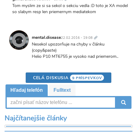
Tom myslim ze si sa sekol o sekciu vedla :D toto je XA model
so slabym resp len priemernym mediatekom
Trvalý
odkaz
mental.disease
22.02.2016 - 19:08
Nesekol upozorňuje na chyby v článku
(copy&paste)
Helio P10 MT6755 je vysoko nad priemerom..
CELÁ DISKUSIA
9 PRÍSPEVKOV
Hľadaj telefón
Fulltext
V
Najčítanejšie články