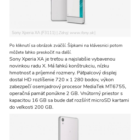
Sony Xperia XA (F3111)
Zdroj: www.fony.sk
Po kliknutí sa obrázok zväčší. Šípkami na klávesnici potom
môžete ľahko preskočiť na ďalší.
Sony Xperia XA je treťou a najslabšie vybavenou
novinkou radu X. Má ľahkú konštrukciu, nízku
hmotnosť a príjemné rozmery. Päťpalcový displej
dostal HD rozlíšenie 720 x 1 280 bodov, výkon
zabezpečí osemjadrový procesor MediaTek MT6755,
operačná pamäť ponúkne 2 GB. Vnútorný priestor s
kapacitou 16 GB sa bude dať rozšíriť microSD kartami
do veľkosti 200 GB.