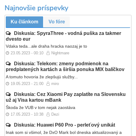
Najnovšie príspevky
Ku článkom
Vo fóre
Diskusia: SpyraThree - vodná puška za takmer
dvesto eur
Vdaka teda...ale draha hracka naozaj je to
23.05.2023 - 00:10
Nightmare
Diskusia: Telekom: zmeny podmienok na
predplatených kartách a širšia ponuka MIX balíčkov
A tomuto hovoria že zlepšujú služby...
19.05.2023 - 21:00
miro
Diskusia: Cez Xiaomi Pay zaplatíte na Slovensku
už aj Visa kartou mBank
Škoda že VUB v tom nejak zaostáva
17.05.2023 - 10:38
Dezi
Diskusia: Huawei P60 Pro - perleťový unikát
Inak som si všimol, že DxO Mark bol dneska aktualizovaný a