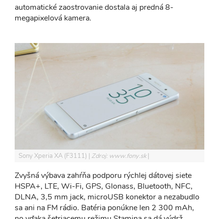
automatické zaostrovanie dostala aj predná 8-
megapixelová kamera.
Sony Xperia XA (F3111)
Zdroj: www.fony.sk
Zvyšná výbava zahŕňa podporu rýchlej dátovej siete
HSPA+, LTE, Wi-Fi, GPS, Glonass, Bluetooth, NFC,
DLNA, 3,5 mm jack, microUSB konektor a nezabudlo
sa ani na FM rádio. Batéria ponúkne len 2 300 mAh,
no vďaka šetriacemu režimu Stamina sa dá výdrž