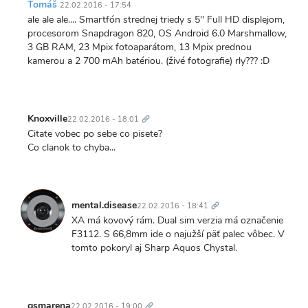
Tomáš
22.02.2016 - 17:54
ale ale ale.... Smartfón strednej triedy s 5'' Full HD displejom,
procesorom Snapdragon 820, OS Android 6.0 Marshmallow,
3 GB RAM, 23 Mpix fotoaparátom, 13 Mpix prednou
kamerou a 2 700 mAh batériou. (živé fotografie) rly??? :D
Trvalý
odkaz
Knoxville
22.02.2016 - 18:01
Citate vobec po sebe co pisete?
Co clanok to chyba...
Trvalý
odkaz
mental.disease
22.02.2016 - 18:41
XA má kovový rám. Dual sim verzia má označenie
F3112. S 66,8mm ide o najužší päť palec vôbec. V
tomto pokoryl aj Sharp Aquos Chystal.
Trvalý
odkaz
gsmarena
22.02.2016 - 19:00