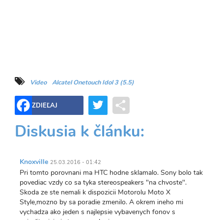
Video
Alcatel Onetouch Idol 3 (5.5)
Twitter
Share
ZDIEĽAJ
Diskusia k článku:
Knoxville
25.03.2016 - 01:42
Pri tomto porovnani ma HTC hodne sklamalo. Sony bolo tak
povediac vzdy co sa tyka stereospeakers "na chvoste".
Skoda ze ste nemali k dispozicii Motorolu Moto X
Style,mozno by sa poradie zmenilo. A okrem ineho mi
vychadza ako jeden s najlepsie vybavenych fonov s