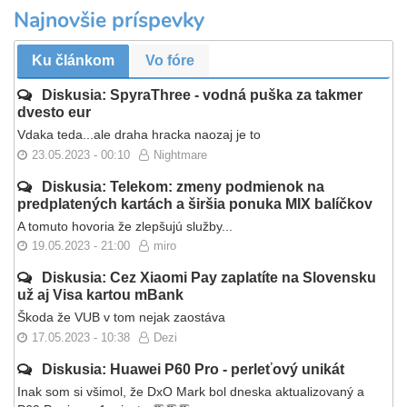
Najnovšie príspevky
Ku článkom
Vo fóre
Diskusia: SpyraThree - vodná puška za takmer
dvesto eur
Vdaka teda...ale draha hracka naozaj je to
23.05.2023 - 00:10
Nightmare
Diskusia: Telekom: zmeny podmienok na
predplatených kartách a širšia ponuka MIX balíčkov
A tomuto hovoria že zlepšujú služby...
19.05.2023 - 21:00
miro
Diskusia: Cez Xiaomi Pay zaplatíte na Slovensku
už aj Visa kartou mBank
Škoda že VUB v tom nejak zaostáva
17.05.2023 - 10:38
Dezi
Diskusia: Huawei P60 Pro - perleťový unikát
Inak som si všimol, že DxO Mark bol dneska aktualizovaný a