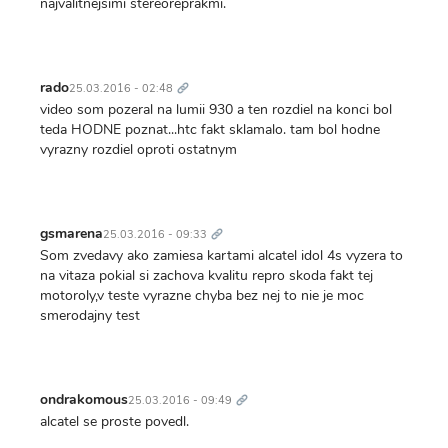
najvalitnejsimi stereoreprakmi.
Trvalý
odkaz
rado
25.03.2016 - 02:48
video som pozeral na lumii 930 a ten rozdiel na konci bol
teda HODNE poznat...htc fakt sklamalo. tam bol hodne
vyrazny rozdiel oproti ostatnym
Trvalý
odkaz
gsmarena
25.03.2016 - 09:33
Som zvedavy ako zamiesa kartami alcatel idol 4s vyzera to
na vitaza pokial si zachova kvalitu repro skoda fakt tej
motoroly,v teste vyrazne chyba bez nej to nie je moc
smerodajny test
Trvalý
odkaz
ondrakomous
25.03.2016 - 09:49
alcatel se proste povedl.