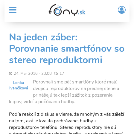
User
Skočiť
Prih
na
MENU
account
/
hlavný
Regi
menu
obsah
Sub
Na jeden záber:
Header
Porovnanie smartfónov so
menu
stereo reproduktormi
24. Mar 2016 - 23:08
17
Porovnali sme päť smartfóny ktoré majú
Lenka
dvojicu reproduktorov na prednej stene a
Ivančíková
prinášajú tak lepší zážitok z pozerania
klipov, videí a počúvania hudby.
Podľa reakcií z diskusie vieme, že mnohým z vás záleží
na tom, aká je kvalita prehrávanej hudby z
reproduktorov telefónu. Stereo reproduktory nie sú
automaticky zárukou dobrej kvality, a prekvapivo lacný