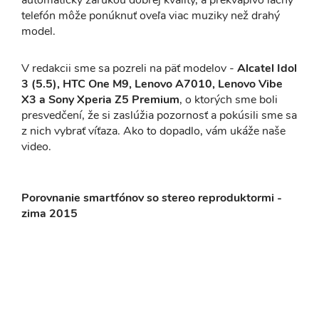
telefón môže ponúknuť oveľa viac muziky než drahý
model.
V redakcii sme sa pozreli na päť modelov -
Alcatel Idol
3 (5.5), HTC One M9, Lenovo A7010, Lenovo Vibe
X3 a Sony Xperia Z5 Premium
, o ktorých sme boli
presvedčení, že si zaslúžia pozornosť a pokúsili sme sa
z nich vybrať víťaza. Ako to dopadlo, vám ukáže naše
video.
Porovnanie smartfónov so stereo reproduktormi -
zima 2015