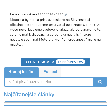
Trvalý
odkaz
Lenka Ivančíková
25.03.2016 - 09:50
Motorola by mohla prist uz coskoro na Slovensko aj
oficialne, potom budeme testovat aj tuto znacku. :) Inak, vo
videu nevyhlasujeme svetoveho vitaza, ale porovnavame to,
co sme mali k dispozicii a co ponuka nas trh. :) Takze
neustale spominat Motorolu kvoli "smerodajnosti" nie je na
mieste. :)
CELÁ DISKUSIA
17 PRÍSPEVKOV
Hľadaj telefón
Fulltext
V
Najčítanejšie články