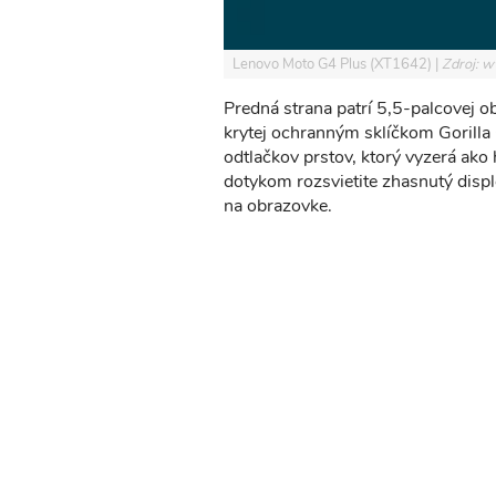
Lenovo Moto G4 Plus (XT1642)
Zdroj: 
Predná strana patrí 5,5-palcovej 
krytej ochranným sklíčkom Gorilla
odtlačkov prstov, ktorý vyzerá ako h
dotykom rozsvietite zhasnutý disple
na obrazovke.