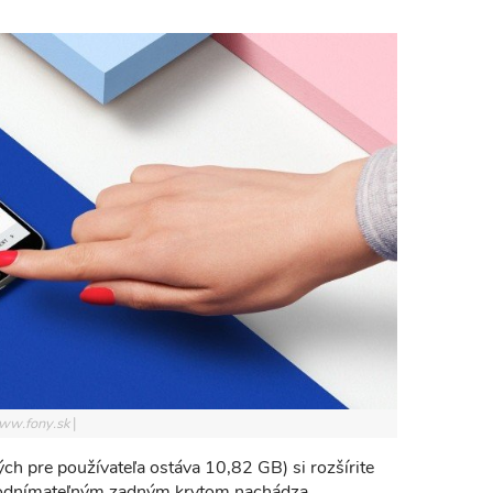
www.fony.sk
h pre používateľa ostáva 10,82 GB) si rozšírite
d odnímateľným zadným krytom nachádza