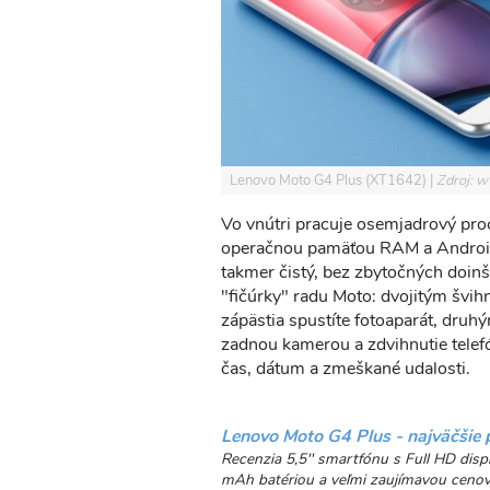
Lenovo Moto G4 Plus (XT1642)
Zdroj: 
Vo vnútri pracuje osemjadrový p
operačnou pamäťou RAM a Android
takmer čistý, bez zbytočných doin
"fičúrky" radu Moto: dvojitým švi
zápästia spustíte fotoaparát, dru
zadnou kamerou a zdvihnutie telef
čas, dátum a zmeškané udalosti.
Lenovo Moto G4 Plus - najväčšie 
Recenzia 5,5'' smartfónu s Full HD dis
mAh batériou a veľmi zaujímavou ceno