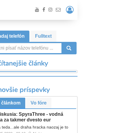
Prihlásiť
/
Registrácia
daj telefón
Fulltext
VYHĽADÁVANIE
ítanejšie články
novšie príspevky
 článkom
Vo fóre
iskusia: SpyraThree - vodná
a za takmer dvesto eur
 teda...ale draha hracka naozaj je to