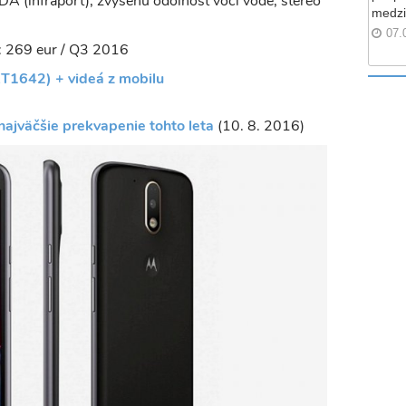
rDA (infraport), zvýšenú odolnosť voči vode, stereo
medzi
07.
: 269 eur / Q3 2016
T1642) + videá z mobilu
najväčšie prekvapenie tohto leta
(10. 8. 2016)