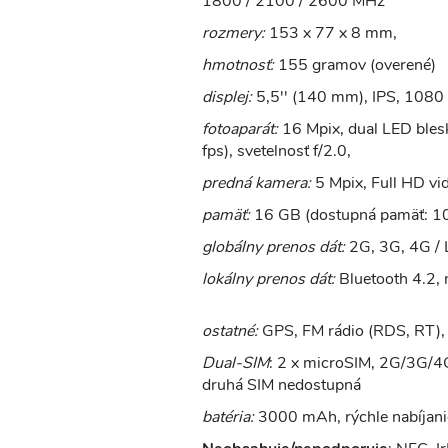
1800 / 2100 / 2600 MHz
rozmery:
153 x 77 x 8 mm,
hmotnosť:
155 gramov (overené)
displej:
5,5'' (140 mm), IPS, 1080 
fotoaparát:
16 Mpix, dual LED blesk
fps), svetelnosť f/2.0,
predná kamera:
5 Mpix, Full HD vid
pamäť:
16 GB (dostupná pamäť: 1
globálny prenos dát:
2G, 3G, 4G / 
lokálny prenos dát:
Bluetooth 4.2, 
ostatné:
GPS, FM rádio (RDS, RT), č
Dual-SIM
: 2 x microSIM, 2G/3G/4
druhá SIM nedostupná
batéria:
3000 mAh, rýchle nabíjani