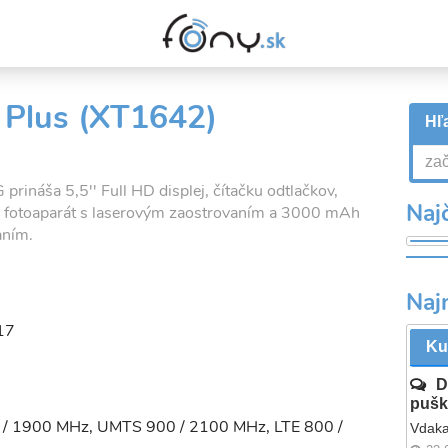
 Plus (XT1642)
Hľa
prináša 5,5'' Full HD displej, čítačku odtlačkov,
Najč
x fotoaparát s laserovým zaostrovaním a 3000 mAh
aním.
Naj
17
Ku
D
pušk
 / 1900 MHz, UMTS 900 / 2100 MHz, LTE 800 /
Vdaka