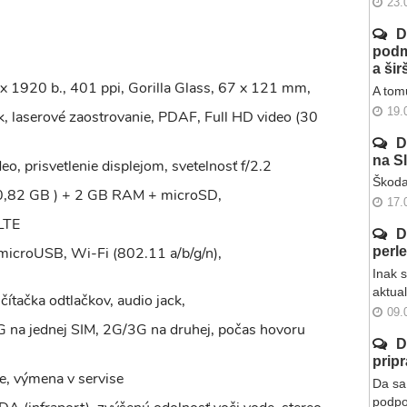
23.
D
podm
a ši
x 1920 b., 401 ppi, Gorilla Glass, 67 x 121 mm,
A tomu
19.
, laserové zaostrovanie, PDAF, Full HD video (30
D
na S
eo, prisvetlenie displejom, svetelnosť f/2.2
Škoda
0,82 GB ) + 2 GB RAM + microSD,
17.
LTE
D
microUSB, Wi-Fi (802.11 a/b/g/n),
perl
Inak 
aktua
ítačka odtlačkov, audio jack,
09.
G na jednej SIM, 2G/3G na druhej, počas hovoru
D
prip
e, výmena v servise
Da sa 
podpo