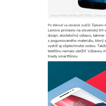
Lenovo Moto G4 Plus (XT1642)
Zdroj: 
Po kliknutí sa obrázok zväčší. Šípkami 
Lenovo prinieslo na slovenský trh 
dizajn, dostatočnú výbavu, takmer 
z pogumovaného materiálu, ktorý 
vydrží aj ošplechnutie vodou. Takže
telefónu nemalo ublížiť. Výbavou 
triedy smartfónov.