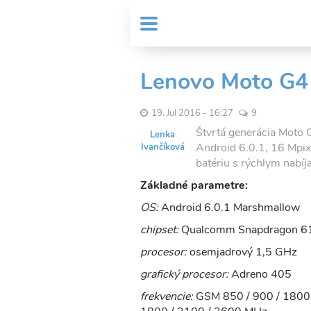
Skočiť
User
na
MENU
Sub
account
hlavný
Header
obsah
menu
menu
Lenovo Moto G4
19. Jul 2016 - 16:27
9
Štvrtá generácia Moto G 
Lenka
Android 6.0.1, 16 Mpi
Ivančíková
batériu s rýchlym nabíj
Základné parametre:
OS:
Android 6.0.1 Marshmallow
chipset:
Qualcomm Snapdragon 6
procesor:
osemjadrový 1,5 GHz
grafický procesor:
Adreno 405
frekvencie:
GSM 850 / 900 / 1800