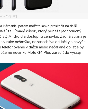
www.fony.sk
na klávesnici potom môžete ľahko preskočiť na ďalší.
ďalší zaujímavý kúsok, ktorý prináša jednoduchý
čistý Android a dostupnú cenovku. Zadná strana je
sa v ruke nešmýka, nezanecháva odtlačky a navyše
 telefonovanie v daždi alebo nečakané obliatie by
môžeme novinku Moto G4 Plus zaradiť do vyššej