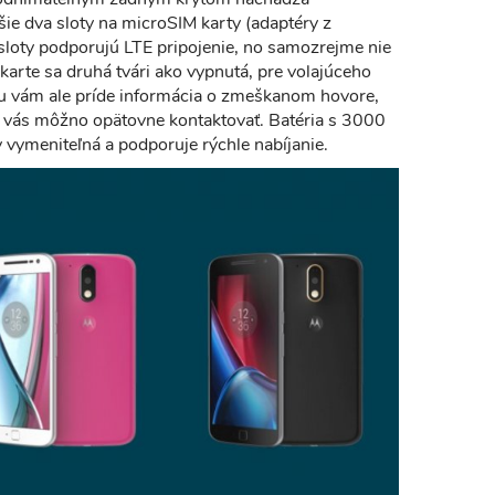
šie dva sloty na microSIM karty (adaptéry z
sloty podporujú LTE pripojenie, no samozrejme nie
karte sa druhá tvári ako vypnutá, pre volajúceho
ru vám ale príde informácia o zmeškanom hovore,
e vás môžno opätovne kontaktovať. Batéria s 3000
 vymeniteľná a podporuje rýchle nabíjanie.