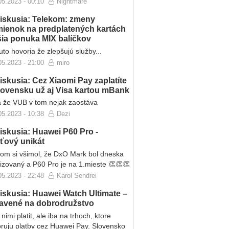
05.2023 - 00:10
Nightmare
iskusia: Telekom: zmeny
ienok na predplatených kartách
ršia ponuka MIX balíčkov
to hovoria že zlepšujú služby...
05.2023 - 21:00
miro
iskusia: Cez Xiaomi Pay zaplatíte
lovensku už aj Visa kartou mBank
 že VUB v tom nejak zaostáva
05.2023 - 10:38
Dezi
iskusia: Huawei P60 Pro -
eťový unikát
som si všimol, že DxO Mark bol dneska
lizovaný a P60 Pro je na 1.mieste 👏👏👏
05.2023 - 22:48
Karol Sendrei
iskusia: Huawei Watch Ultimate –
ravené na dobrodružstvo
nimi platit, ale iba na trhoch, ktore
ruju platby cez Huawei Pay. Slovensko