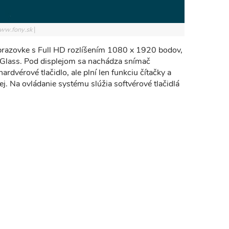
www.fony.sk
obrazovke s Full HD rozlíšením 1080 x 1920 bodov,
 Glass. Pod displejom sa nachádza snímač
ardvérové tlačidlo, ale plní len funkciu čítačky a
j. Na ovládanie systému slúžia softvérové tlačidlá