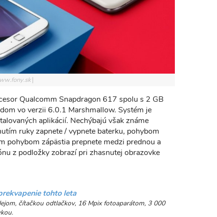
www.fony.sk
rocesor Qualcomm Snapdragon 617 spolu s 2 GB
om vo verzii 6.0.1 Marshmallow. Systém je
štalovaných aplikácií. Nechýbajú však známe
hnutím ruky zapnete / vypnete baterku, pohybom
hým pohybom zápästia prepnete medzi prednou a
ónu z podložky zobrazí pri zhasnutej obrazovke
prekvapenie tohto leta
plejom, čítačkou odtlačkov, 16 Mpix fotoaparátom, 3 000
vkou.