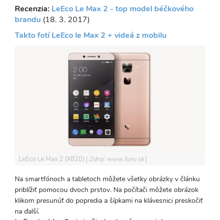
Recenzia:
LeEco Le Max 2 - top model béčkového
brandu
(18. 3. 2017)
Takto fotí LeEco le Max 2 + videá z mobilu
LeEco Le Max 2 (X820)
Zdroj: www.fony.sk
Na smartfónoch a tabletoch môžete všetky obrázky v článku
priblížiť pomocou dvoch prstov. Na počítači môžete obrázok
klikom presunúť do popredia a šípkami na klávesnici preskočiť
na ďalší.