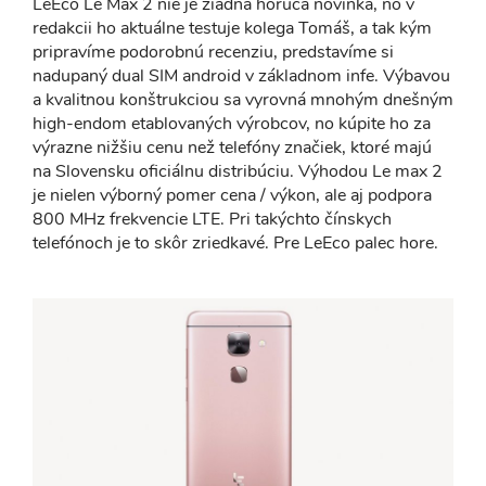
LeEco Le Max 2 nie je žiadna horúca novinka, no v
redakcii ho aktuálne testuje kolega Tomáš, a tak kým
pripravíme podorobnú recenziu, predstavíme si
nadupaný dual SIM android v základnom infe. Výbavou
a kvalitnou konštrukciou sa vyrovná mnohým dnešným
high-endom etablovaných výrobcov, no kúpite ho za
výrazne nižšiu cenu než telefóny značiek, ktoré majú
na Slovensku oficiálnu distribúciu. Výhodou Le max 2
je nielen výborný pomer cena / výkon, ale aj podpora
800 MHz frekvencie LTE. Pri takýchto čínskych
telefónoch je to skôr zriedkavé. Pre LeEco palec hore.