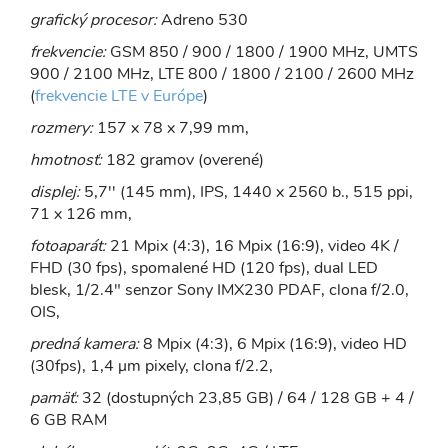
grafický procesor:
Adreno 530
frekvencie:
GSM 850 / 900 / 1800 / 1900 MHz, UMTS
900 / 2100 MHz, LTE 800 / 1800 / 2100 / 2600 MHz
(
frekvencie LTE v Európe
)
rozmery:
157 x 78 x 7,99 mm,
hmotnosť:
182 gramov (overené)
displej:
5,7'' (145 mm), IPS, 1440 x 2560 b., 515 ppi,
71 x 126 mm,
fotoaparát:
21 Mpix (4:3), 16 Mpix (16:9), video 4K /
FHD (30 fps), spomalené HD (120 fps), dual LED
blesk, 1/2.4" senzor Sony IMX230 PDAF, clona f/2.0,
OIS,
predná kamera:
8 Mpix (4:3), 6 Mpix (16:9), video HD
(30fps), 1,4 μm pixely, clona f/2.2,
pamäť:
32 (dostupných 23,85 GB) / 64 / 128 GB + 4 /
6 GB RAM