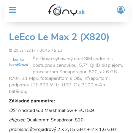
User
Skočiť
Prih
na
MENU
account
/
hlavný
Regi
menu
obsah
Sub
LeEco Le Max 2 (X820)
Header
menu
29. Jan 2017 - 00:45
13
Špičkovo vybavený dual SIM android s
Lenka
dostupnou cenovkou, 5,7'' QHD displejom,
Ivančíková
procesorom Sbnapdragon 820, až 6 GB
RAM, 21 Mpix fotoaparátom s OIS, infraportom,
podporou LTE 800 MHz, USB-C a 3100 mAh
batériou,
Základné parametre:
OS:
Android 6.0 Marshmallow + EUI 5.9
chipset:
Qualcomm Snapdraon 820
procesor:
štvrojadrový 2 x 2,15 GHz + 2 x 1,6 GHz