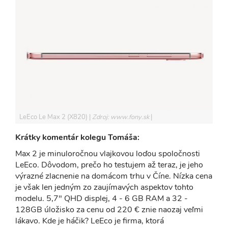
LeEco Le Max 2 (X820)
Zdroj: www.fony.sk
Krátky komentár kolegu Tomáša:
Max 2 je minuloročnou vlajkovou loďou spoločnosti
LeEco. Dôvodom, prečo ho testujem až teraz, je jeho
výrazné zlacnenie na domácom trhu v Číne. Nízka cena
je však len jedným zo zaujímavých aspektov tohto
modelu. 5,7" QHD displej, 4 - 6 GB RAM a 32 -
128GB úložisko za cenu od 220 € znie naozaj veľmi
lákavo. Kde je háčik? LeEco je firma, ktorá