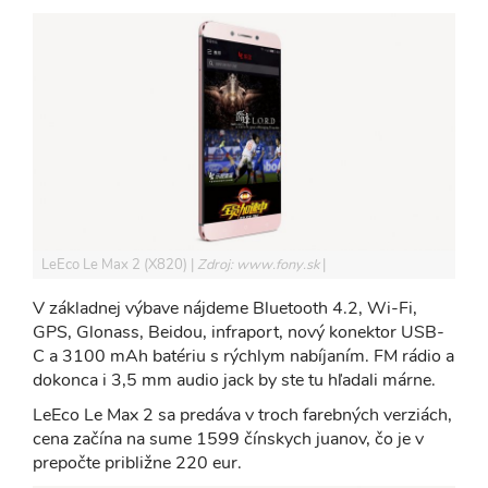
LeEco Le Max 2 (X820)
Zdroj: www.fony.sk
V základnej výbave nájdeme Bluetooth 4.2, Wi-Fi,
GPS, Glonass, Beidou, infraport, nový konektor USB-
C a 3100 mAh batériu s rýchlym nabíjaním. FM rádio a
dokonca i 3,5 mm audio jack by ste tu hľadali márne.
LeEco Le Max 2 sa predáva v troch farebných verziách,
cena začína na sume 1599 čínskych juanov, čo je v
prepočte približne 220 eur.