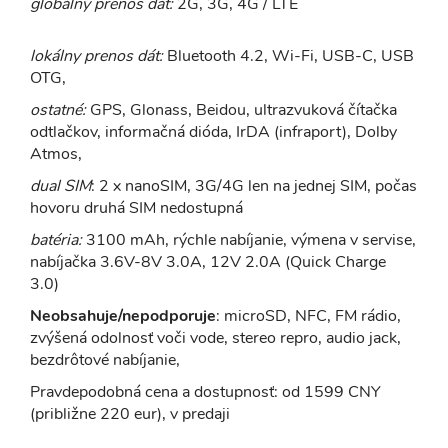
globálny prenos dát:
2G, 3G, 4G / LTE
lokálny prenos dát:
Bluetooth 4.2, Wi-Fi, USB-C, USB
OTG,
ostatné:
GPS, Glonass, Beidou, ultrazvuková čítačka
odtlačkov, informačná dióda, IrDA (infraport), Dolby
Atmos,
dual SIM
: 2 x nanoSIM, 3G/4G len na jednej SIM, počas
hovoru druhá SIM nedostupná
batéria:
3100 mAh, rýchle nabíjanie, výmena v servise,
nabíjačka 3.6V-8V 3.0A, 12V 2.0A (Quick Charge
3.0)
Neobsahuje/nepodporuje
: microSD, NFC, FM rádio,
zvýšená odolnosť voči vode, stereo repro, audio jack,
bezdrôtové nabíjanie,
Pravdepodobná cena a dostupnosť: od 1599 CNY
(približne 220 eur), v predaji