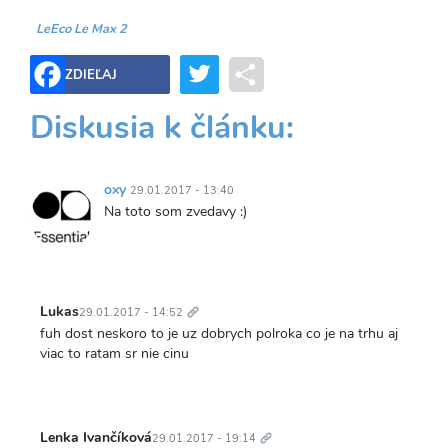
LeEco Le Max 2
Twitter
Share
ZDIEĽAJ
Diskusia k článku:
oxy
29.01.2017 - 13:40
Na toto som zvedavy :)
Trvalý
odkaz
Lukas
29.01.2017 - 14:52
fuh dost neskoro to je uz dobrych polroka co je na trhu aj
viac to ratam sr nie cinu
Trvalý
odkaz
Lenka Ivančíková
29.01.2017 - 19:14