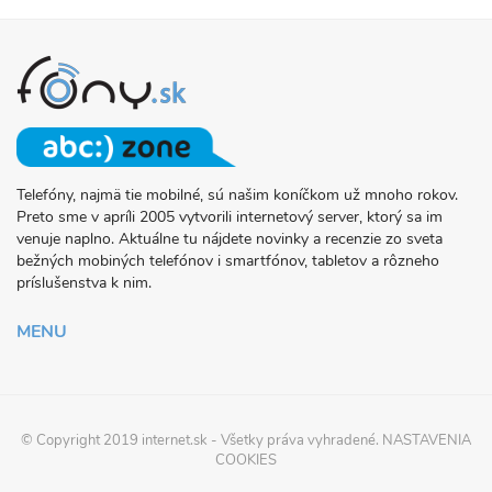
Telefóny, najmä tie mobilné, sú našim koníčkom už mnoho rokov.
O
Preto sme v apríli 2005 vytvorili internetový server, ktorý sa im
PROJEKTE
venuje naplno. Aktuálne tu nájdete novinky a recenzie zo sveta
FONY.SK
bežných mobiných telefónov i smartfónov, tabletov a rôzneho
príslušenstva k nim.
MENU
© Copyright 2019
internet.sk
- Všetky práva vyhradené.
NASTAVENIA
COOKIES