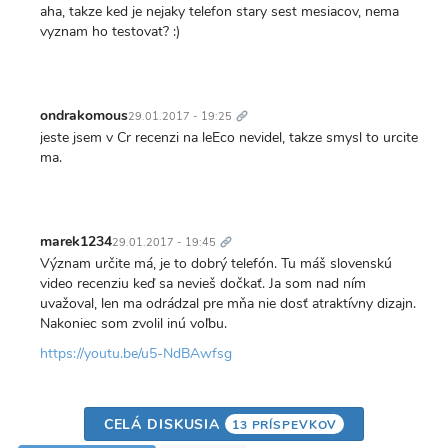
aha, takze ked je nejaky telefon stary sest mesiacov, nema
vyznam ho testovat? :)
Trvalý
odkaz
ondrakomous
29.01.2017 - 19:25
jeste jsem v Cr recenzi na leEco nevidel, takze smysl to urcite
ma.
Trvalý
odkaz
marek1234
29.01.2017 - 19:45
Význam určite má, je to dobrý telefón. Tu máš slovenskú
video recenziu keď sa nevieš dočkať. Ja som nad ním
uvažoval, len ma odrádzal pre mňa nie dosť atraktívny dizajn.
Nakoniec som zvolil inú voľbu.
https://youtu.be/u5-NdBAwfsg
CELÁ DISKUSIA
13 PRÍSPEVKOV