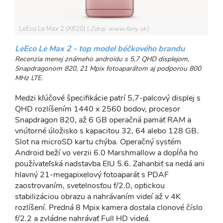
LeEco Le Max 2 (X820)
Zdroj: www.fony.sk
LeEco Le Max 2 - top model béčkového brandu
Recenzia menej známeho androidu s 5,7 QHD displejom,
Snapdragonom 820, 21 Mpix fotoaparátom aj podporou 800
MHz LTE.
Medzi kľúčové špecifikácie patrí 5,7-palcový displej s
QHD rozlíšením 1440 x 2560 bodov, procesor
Snapdragon 820, až 6 GB operačná pamäť RAM a
vnútorné úložisko s kapacitou 32, 64 alebo 128 GB.
Slot na microSD kartu chýba. Operačný systém
Android beží vo verzii 6.0 Marshmallow a dopĺňa ho
používateľská nadstavba EIU 5.6. Zahanbiť sa nedá ani
hlavný 21-megapixelový fotoaparát s PDAF
zaostrovaním, svetelnosťou f/2.0, optickou
stabilizáciou obrazu a nahrávaním videí až v 4K
rozlíšení. Predná 8 Mpix kamera dostala clonové číslo
f/2.2 a zvládne nahrávať Full HD videá.