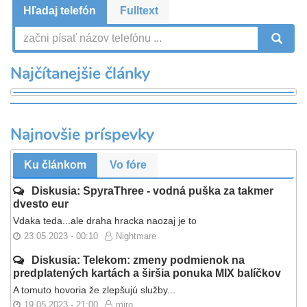
Hľadaj telefón
Fulltext
V
Najčítanejšie články
Najnovšie príspevky
Ku článkom
Vo fóre
Diskusia: SpyraThree - vodná puška za takmer
dvesto eur
Vdaka teda...ale draha hracka naozaj je to
23.05.2023 - 00:10
Nightmare
Diskusia: Telekom: zmeny podmienok na
predplatených kartách a širšia ponuka MIX balíčkov
A tomuto hovoria že zlepšujú služby...
19.05.2023 - 21:00
miro