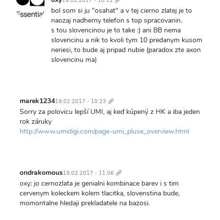
19.02.2017 - 10:12
bol som si ju "osahat" a v tej cierno zlatej je to
naozaj nadherny telefon s top spracovanin.
s tou slovencinou je to take :) ani BB nema
slovencinu a nik to kvoli tym 10 predanym kusom
neriesi, to bude aj pripad nubie (paradox zte axon
slovencinu ma)
Trvalý
odkaz
marek1234
19.02.2017 - 10:23
Sorry za polovicu lepší UMI, aj keď kúpený z HK a iba jeden
rok záruky
http://www.umidigi.com/page-umi_pluse_overview.html
Trvalý
odkaz
ondrakomous
19.02.2017 - 11:06
oxy: jo cernozlata je genialni kombinace barev i s tim
cervenym koleckem kolem tlacitka, slovenstina bude,
momontalne hledaji prekladatele na bazosi.