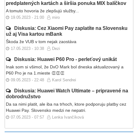
predplatených kartách a širšia ponuka MIX balíčkov
A tomuto hovoria že zlepšujú služby...
19.05.2023 - 21:00
miro
Diskusia: Cez Xiaomi Pay zaplatíte na Slovensku
už aj Visa kartou mBank
Škoda že VUB v tom nejak zaostáva
17.05.2023 - 10:38
Dezi
Diskusia: Huawei P60 Pro - perleťový unikát
Inak som si všimol, že DxO Mark bol dneska aktualizovaný a
P60 Pro je na 1.mieste 👏👏👏
09.05.2023 - 22:48
Karol Sendrei
Diskusia: Huawei Watch Ultimate – pripravené na
dobrodružstvo
Da sa nimi platit, ale iba na trhoch, ktore podporuju platby cez
Huawei Pay. Slovensko medzi ne nepatri.
07.05.2023 - 07:57
Lenka Ivančíková