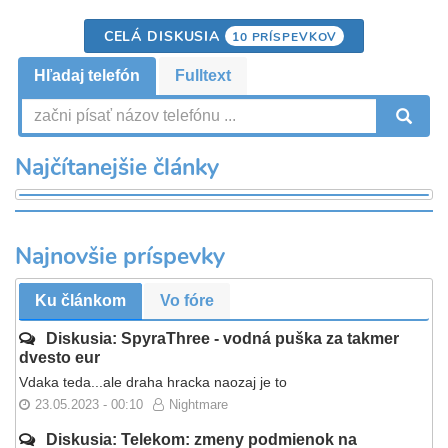
CELÁ DISKUSIA
10 PRÍSPEVKOV
Hľadaj telefón
Fulltext
V
Najčítanejšie články
Najnovšie príspevky
Ku článkom
Vo fóre
Diskusia: SpyraThree - vodná puška za takmer
dvesto eur
Vdaka teda...ale draha hracka naozaj je to
23.05.2023 - 00:10
Nightmare
Diskusia: Telekom: zmeny podmienok na