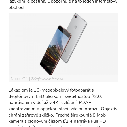
jazykom je čeština. Upozorňuje na to jeden internetový
obchod.
Nubia Z11
Zdroj: www.fony.sk
Lákadlom je 16-megapixelový fotoaparát s
dvojtónovým LED bleskom, svetelnosťou f/2.0,
nahrávaním videí až v 4K rozlíšení, PDAF
zaostrovaním a optickou stabilizáciou obrazu. Objektív
chráni zafírové sklíčko. Predná širokouhlá 8 Mpix
kamera s clonovým číslom f/2.4 nahráva Full HD