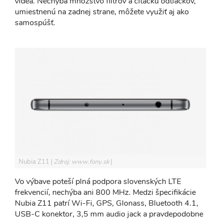
videá. Nechýba množstvo filtrov a čítačku odtlačkov,
umiestnenú na zadnej strane, môžete využiť aj ako
samospúšť.
Nubia Z11
Zdroj: www.fony.sk
Vo výbave poteší plná podpora slovenských LTE
frekvencií, nechýba ani 800 MHz. Medzi špecifikácie
Nubia Z11 patrí Wi-Fi, GPS, Glonass, Bluetooth 4.1,
USB-C konektor, 3,5 mm audio jack a pravdepodobne