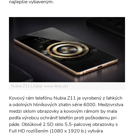
najlepšie vybaveným.
Nubia Z11
Zdroj: www.fony.sk
Kovový rám telefónu Nubia Z11 je vyrobený z ľahkých
a odolných hliníkových zliatin série 6000. Medzivrstva
medzi sklom obrazovky a kovovým rámom by mala
podľa výrobcu ochrániť telefón proti poškodeniu pri
páde. Oblúkové 2.5D sklo 5,5-palcovej obrazovky s
Full HD rozlíšením (1080 x 1920 b.) vytvára