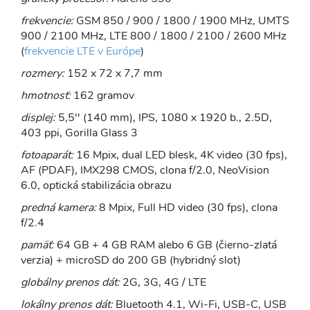
frekvencie:
GSM 850 / 900 / 1800 / 1900 MHz, UMTS
900 / 2100 MHz, LTE 800 / 1800 / 2100 / 2600 MHz
(
frekvencie LTE v Európe
)
rozmery:
152 x 72 x 7,7 mm
hmotnosť:
162 gramov
displej:
5,5'' (140 mm), IPS, 1080 x 1920 b., 2.5D,
403 ppi, Gorilla Glass 3
fotoaparát:
16 Mpix, dual LED blesk, 4K video (30 fps),
AF (PDAF), IMX298 CMOS, clona f/2.0, NeoVision
6.0, optická stabilizácia obrazu
predná kamera:
8 Mpix, Full HD video (30 fps), clona
f/2.4
pamäť:
64 GB + 4 GB RAM alebo 6 GB (čierno-zlatá
verzia) + microSD do 200 GB (hybridný slot)
globálny prenos dát:
2G, 3G, 4G / LTE
lokálny prenos dát:
Bluetooth 4.1, Wi-Fi, USB-C, USB