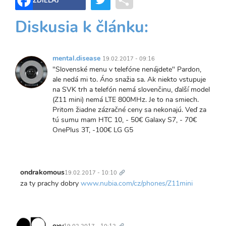
ZDIEĽAJ
Diskusia k článku:
mental.disease
19.02.2017 - 09:16
"Slovenské menu v telefóne nenájdete" Pardon,
ale nedá mi to. Áno snažia sa. Ak niekto vstupuje
na SVK trh a telefón nemá slovenčinu, ďalší model
(Z11 mini) nemá LTE 800MHz. Je to na smiech.
Pritom žiadne zázračné ceny sa nekonajú. Veď za
tú sumu mam HTC 10, - 50€ Galaxy S7, - 70€
OnePlus 3T, -100€ LG G5
Trvalý
odkaz
ondrakomous
19.02.2017 - 10:10
za ty prachy dobry
www.nubia.com/cz/phones/Z11mini
Trvalý
odkaz
oxy