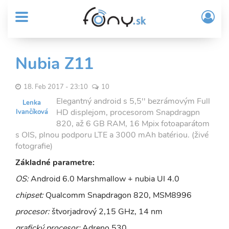
User
Skočiť
Prih
na
MENU
account
/
hlavný
Regi
menu
obsah
Sub
Nubia Z11
Header
menu
18. Feb 2017 - 23:10
10
Elegantný android s 5,5'' bezrámovým Full
Lenka
HD displejom, procesorom Snapdragpn
Ivančíková
820, až 6 GB RAM, 16 Mpix fotoaparátom
s OIS, plnou podporu LTE a 3000 mAh batériou. (živé
fotografie)
Základné parametre:
OS:
Android 6.0 Marshmallow + nubia UI 4.0
chipset:
Qualcomm Snapdragon 820, MSM8996
procesor:
štvorjadrový 2,15 GHz, 14 nm
grafický procesor:
Adreno 530