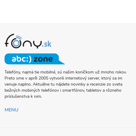
Telefóny, najmä tie mobilné, sú našim koníčkom už mnoho rokov.
O
Preto sme v apríli 2005 vytvorili internetový server, ktorý sa im
PROJEKTE
venuje naplno. Aktuálne tu nájdete novinky a recenzie zo sveta
FONY.SK
bežných mobiných telefónov i smartfónov, tabletov a rôzneho
príslušenstva k nim.
MENU