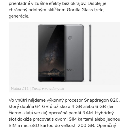
priehľadné vizuálne efekty bez okrajov. Displej je
chránený odolným sklíčkom Gorilla Glass tretej
generácie.
Nubia Z11
Zdroj: www.fony.sk
Vo vnútri nájdeme výkonný procesor Snapdragon 820,
ktorý dopĺňa 64 GB úložisko a 4 GB alebo 6 GB (len
čierno-zlatá verzia) operačná pamäť RAM. Hybridný
slot dokáže pracovať s dvomi SIM kartami alebo jednou
SIM a microSD kartou do veľkosti 200 GB. Operačný