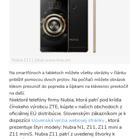
Nubia Z11
Zdroj: www.fony.sk
Na smartfónoch a tabletoch môžete všetky obrázky v článku
priblížiť pomocou dvoch prstov. Na počítači môžete obrázok
klikom presunúť do popredia a šípkami na klávesnici preskočiť
na ďalší.
Niektoré telefóny firmy Nubia, ktorá patrí pod krídla
čínskeho výrobcu ZTE, kúpite v našich obchodoch z
oficiálnej EÚ distribúcie. Slovenským zákazníkom je k
dispozícii
slovenská verzia webovej stránky
, ktorá
prezentuje štyri modely: Nubia N1, Z11, Z11 mini a
Z11 miniS. Nubia Z11 patrí z uvedenej štvorky k