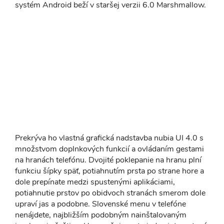
systém Android beží v staršej verzii 6.0 Marshmallow.
Prekrýva ho vlastná grafická nadstavba nubia UI 4.0 s
množstvom doplnkových funkcií a ovládaním gestami
na hranách telefónu. Dvojité poklepanie na hranu plní
funkciu šípky späť, potiahnutím prsta po strane hore a
dole prepínate medzi spustenými aplikáciami,
potiahnutie prstov po obidvoch stranách smerom dole
upraví jas a podobne. Slovenské menu v telefóne
nenájdete, najbližším podobným nainštalovaným