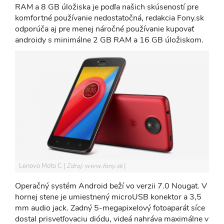
RAM a 8 GB úložiska je podľa našich skúseností pre
komfortné používanie nedostatočná, redakcia Fony.sk
odporúča aj pre menej náročné používanie kupovať
androidy s minimálne 2 GB RAM a 16 GB úložiskom.
Lenovo Moto C
Zdroj: www.fony.sk
Operačný systém Android beží vo verzii 7.0 Nougat. V
hornej stene je umiestnený microUSB konektor a 3,5
mm audio jack. Zadný 5-megapixelový fotoaparát síce
dostal prisvetľovaciu diódu, videá nahráva maximálne v