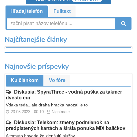
Hľadaj telefón
Fulltext
V
Najčítanejšie články
Najnovšie príspevky
Ku článkom
Vo fóre
Diskusia: SpyraThree - vodná puška za takmer
dvesto eur
Vdaka teda...ale draha hracka naozaj je to
23.05.2023 - 00:10
Nightmare
Diskusia: Telekom: zmeny podmienok na
predplatených kartách a širšia ponuka MIX balíčkov
A tomuto hovoria že zlepšujú služby...