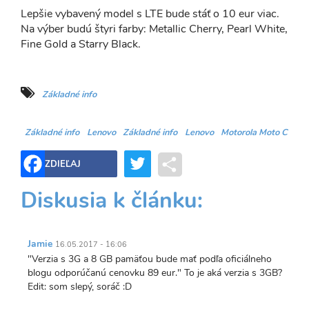
Lepšie vybavený model s LTE bude stáť o 10 eur viac.
Na výber budú štyri farby: Metallic Cherry, Pearl White,
Fine Gold a Starry Black.
Základné info
Základné info
Lenovo
Základné info
Lenovo
Motorola Moto C
Twitter
Share
ZDIEĽAJ
Diskusia k článku:
Jamie
16.05.2017 - 16:06
"Verzia s 3G a 8 GB pamäťou bude mať podľa oficiálneho
blogu odporúčanú cenovku 89 eur." To je aká verzia s 3GB?
Edit: som slepý, soráč :D