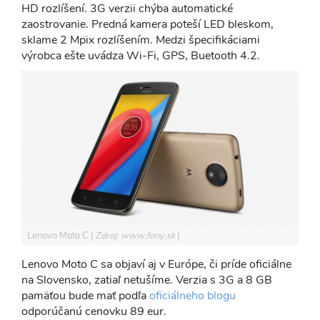
HD rozlíšení. 3G verzii chýba automatické
zaostrovanie. Predná kamera poteší LED bleskom,
sklame 2 Mpix rozlíšením. Medzi špecifikáciami
výrobca ešte uvádza Wi-Fi, GPS, Buetooth 4.2.
Lenovo Moto C
Zdroj: www.fony.sk
Lenovo Moto C sa objaví aj v Európe, či príde oficiálne
na Slovensko, zatiaľ netušíme. Verzia s 3G a 8 GB
pamäťou bude mať podľa
oficiálneho blogu
odporúčanú cenovku 89 eur.