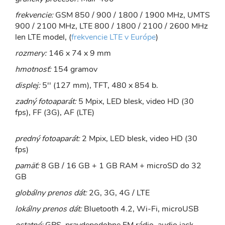
frekvencie:
GSM 850 / 900 / 1800 / 1900 MHz, UMTS
900 / 2100 MHz, LTE 800 / 1800 / 2100 / 2600 MHz
len LTE model, (
frekvencie LTE v Európe
)
rozmery:
146 x 74 x 9 mm
hmotnosť:
154 gramov
displej:
5'' (127 mm), TFT, 480 x 854 b.
zadný fotoaparát:
5 Mpix, LED blesk, video HD (30
fps), FF (3G), AF (LTE)
predný fotoaparát:
2 Mpix, LED blesk, video HD (30
fps)
pamäť:
8 GB / 16 GB + 1 GB RAM + microSD do 32
GB
globálny prenos dát:
2G, 3G, 4G / LTE
lokálny prenos dát:
Bluetooth 4.2, Wi-Fi, microUSB
ostatné:
GPS, pravdepodobne FM rádio, audio jack