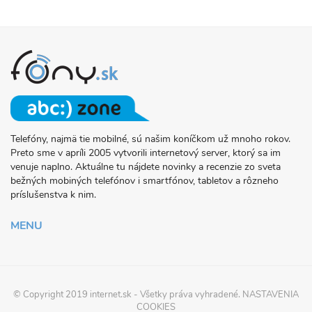
Telefóny, najmä tie mobilné, sú našim koníčkom už mnoho rokov.
O
Preto sme v apríli 2005 vytvorili internetový server, ktorý sa im
PROJEKTE
venuje naplno. Aktuálne tu nájdete novinky a recenzie zo sveta
FONY.SK
bežných mobiných telefónov i smartfónov, tabletov a rôzneho
príslušenstva k nim.
MENU
© Copyright 2019
internet.sk
- Všetky práva vyhradené.
NASTAVENIA
COOKIES