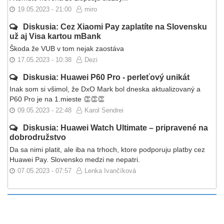
19.05.2023 - 21:00
miro
Diskusia: Cez Xiaomi Pay zaplatíte na Slovensku
už aj Visa kartou mBank
Škoda že VUB v tom nejak zaostáva
17.05.2023 - 10:38
Dezi
Diskusia: Huawei P60 Pro - perleťový unikát
Inak som si všimol, že DxO Mark bol dneska aktualizovaný a
P60 Pro je na 1.mieste 👏👏👏
09.05.2023 - 22:48
Karol Sendrei
Diskusia: Huawei Watch Ultimate – pripravené na
dobrodružstvo
Da sa nimi platit, ale iba na trhoch, ktore podporuju platby cez
Huawei Pay. Slovensko medzi ne nepatri.
07.05.2023 - 07:57
Lenka Ivančíková