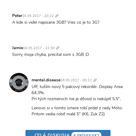
Trvalý
odkaz
Peter
16.05.2017 - 20:22
A kde si videl napisane 3GB? Vies co je to 3G?
Trvalý
odkaz
Jamie
16.05.2017 - 22:30
Sorry, moja chyba, precital som s 3GB :D
Trvalý
odkaz
mental.disease
18.05.2017 - 00:11
Uff, tuším nový 5 palcový rekordér. Display Area
64.3%.
Pri tých rozmeroch nie je dôvod si nekúpiť 5.5".
Lenovo si v tomto smere robí prdel z rady Moto.
Pritom vedia robiť malé 5" (K6, Zuk Z2)
CELÁ DISKUSIA
4 PRÍSPEVKY