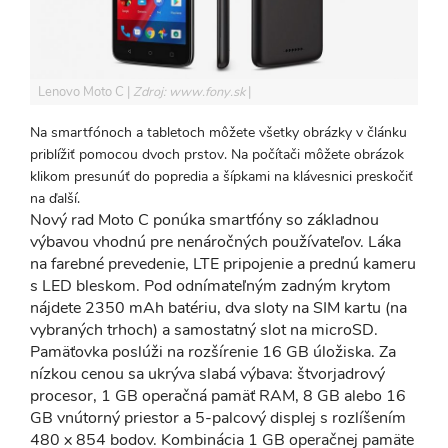
Lenovo Moto C
Zdroj: www.fony.sk
Na smartfónoch a tabletoch môžete všetky obrázky v článku
priblížiť pomocou dvoch prstov. Na počítači môžete obrázok
klikom presunúť do popredia a šípkami na klávesnici preskočiť
na ďalší.
Nový rad Moto C ponúka smartfóny so základnou
výbavou vhodnú pre nenáročných používateľov. Láka
na farebné prevedenie, LTE pripojenie a prednú kameru
s LED bleskom. Pod odnímateľným zadným krytom
nájdete 2350 mAh batériu, dva sloty na SIM kartu (na
vybraných trhoch) a samostatný slot na microSD.
Pamäťovka poslúži na rozšírenie 16 GB úložiska. Za
nízkou cenou sa ukrýva slabá výbava: štvorjadrový
procesor, 1 GB operačná pamäť RAM, 8 GB alebo 16
GB vnútorný priestor a 5-palcový displej s rozlíšením
480 x 854 bodov. Kombinácia 1 GB operačnej pamäte