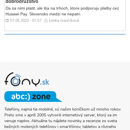
dobrodružstvo
Da sa nimi platit, ale iba na trhoch, ktore podporuju platby cez
Huawei Pay. Slovensko medzi ne nepatri.
07.05.2023 - 07:57
Lenka Ivančíková
Telefóny, najmä tie mobilné, sú našim koníčkom už mnoho rokov.
O
Preto sme v apríli 2005 vytvorili internetový server, ktorý sa im
PROJEKTE
venuje naplno. Aktuálne tu nájdete novinky a recenzie zo sveta
FONY.SK
bežných mobiných telefónov i smartfónov, tabletov a rôzneho