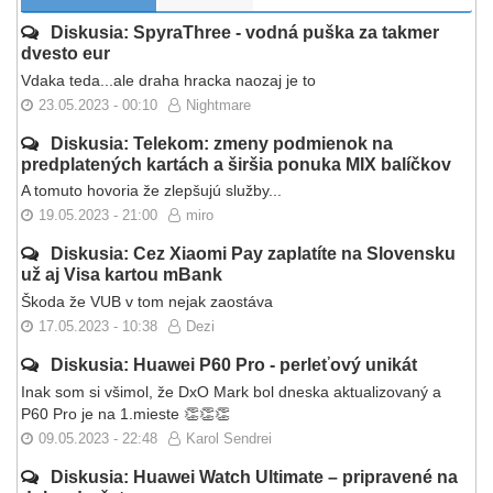
Diskusia: SpyraThree - vodná puška za takmer
dvesto eur
Vdaka teda...ale draha hracka naozaj je to
23.05.2023 - 00:10
Nightmare
Diskusia: Telekom: zmeny podmienok na
predplatených kartách a širšia ponuka MIX balíčkov
A tomuto hovoria že zlepšujú služby...
19.05.2023 - 21:00
miro
Diskusia: Cez Xiaomi Pay zaplatíte na Slovensku
už aj Visa kartou mBank
Škoda že VUB v tom nejak zaostáva
17.05.2023 - 10:38
Dezi
Diskusia: Huawei P60 Pro - perleťový unikát
Inak som si všimol, že DxO Mark bol dneska aktualizovaný a
P60 Pro je na 1.mieste 👏👏👏
09.05.2023 - 22:48
Karol Sendrei
Diskusia: Huawei Watch Ultimate – pripravené na