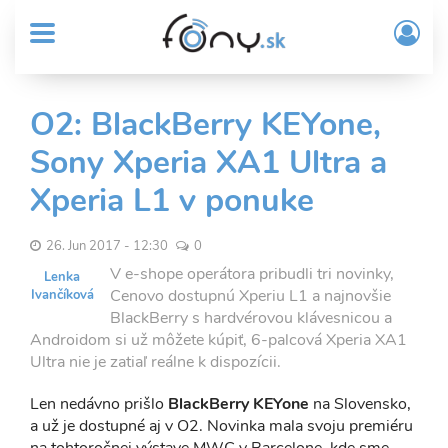
User
Skočiť
Prih
na
MENU
account
/
hlavný
Regi
menu
obsah
Sub
O2: BlackBerry KEYone,
Header
Sony Xperia XA1 Ultra a
menu
Xperia L1 v ponuke
26. Jun 2017 - 12:30
0
V e-shope operátora pribudli tri novinky,
Lenka
Cenovo dostupnú Xperiu L1 a najnovšie
Ivančíková
BlackBerry s hardvérovou klávesnicou a
Androidom si už môžete kúpiť, 6-palcová Xperia XA1
Ultra nie je zatiaľ reálne k dispozícii.
Len nedávno prišlo
BlackBerry KEYone
na Slovensko,
a už je dostupné aj v O2. Novinka mala svoju premiéru
na tohtoročnej výstave MWC v Barcelone, kde sme