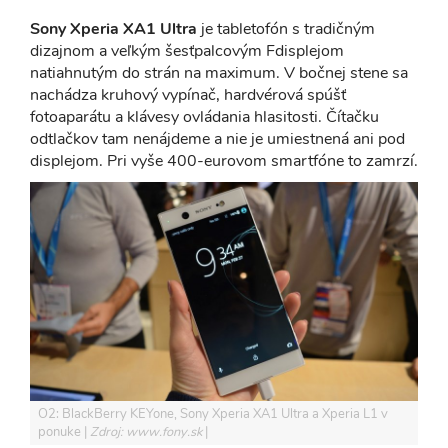
Sony Xperia XA1 Ultra
je tabletofón s tradičným
dizajnom a veľkým šesťpalcovým Fdisplejom
natiahnutým do strán na maximum. V bočnej stene sa
nachádza kruhový vypínač, hardvérová spúšť
fotoaparátu a klávesy ovládania hlasitosti. Čítačku
odtlačkov tam nenájdeme a nie je umiestnená ani pod
displejom. Pri vyše 400-eurovom smartfóne to zamrzí.
O2: BlackBerry KEYone, Sony Xperia XA1 Ultra a Xperia L1 v
ponuke
Zdroj: www.fony.sk