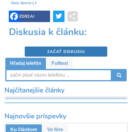
Sony Xperia L1
Twitter
Share
ZDIEĽAJ
Diskusia k článku:
ZAČAŤ DISKUSIU
Hľadaj telefón
Fulltext
V
Najčítanejšie články
Najnovšie príspevky
Ku článkom
Vo fóre