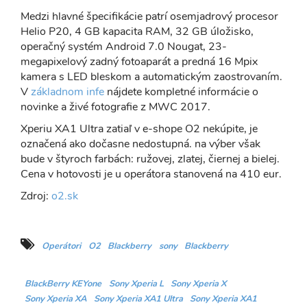
Medzi hlavné špecifikácie patrí osemjadrový procesor
Helio P20, 4 GB kapacita RAM, 32 GB úložisko,
operačný systém Android 7.0 Nougat, 23-
megapixelový zadný fotoaparát a predná 16 Mpix
kamera s LED bleskom a automatickým zaostrovaním.
V
základnom infe
nájdete kompletné informácie o
novinke a živé fotografie z MWC 2017.
Xperiu XA1 Ultra zatiaľ v e-shope O2 nekúpite, je
označená ako dočasne nedostupná. na výber však
bude v štyroch farbách: ružovej, zlatej, čiernej a bielej.
Cena v hotovosti je u operátora stanovená na 410 eur.
Zdroj:
o2.sk
Operátori
O2
Blackberry
sony
Blackberry
BlackBerry KEYone
Sony Xperia L
Sony Xperia X
Sony Xperia XA
Sony Xperia XA1 Ultra
Sony Xperia XA1