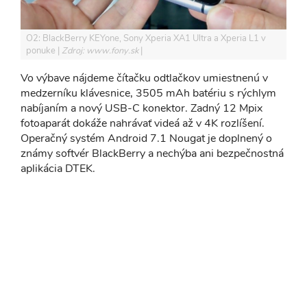
O2: BlackBerry KEYone, Sony Xperia XA1 Ultra a Xperia L1 v
ponuke
Zdroj: www.fony.sk
Vo výbave nájdeme čítačku odtlačkov umiestnenú v
medzerníku klávesnice, 3505 mAh batériu s rýchlym
nabíjaním a nový USB-C konektor. Zadný 12 Mpix
fotoaparát dokáže nahrávať videá až v 4K rozlíšení.
Operačný systém Android 7.1 Nougat je doplnený o
známy softvér BlackBerry a nechýba ani bezpečnostná
aplikácia DTEK.