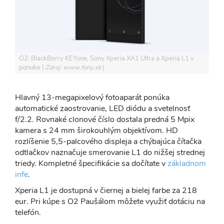
O2: BlackBerry KEYone, Sony Xperia XA1 Ultra a Xperia L1 v
ponuke
Zdroj: www.fony.sk
Hlavný 13-megapixelový fotoaparát ponúka
automatické zaostrovanie, LED diódu a svetelnosť
f/2.2. Rovnaké clonové číslo dostala predná 5 Mpix
kamera s 24 mm širokouhlým objektívom. HD
rozlíšenie 5,5-palcového displeja a chýbajúca čítačka
odtlačkov naznačuje smerovanie L1 do nižšej strednej
triedy. Kompletné špecifikácie sa dočítate v
základnom
infe
.
Xperia L1 je dostupná v čiernej a bielej farbe za 218
eur. Pri kúpe s O2 Paušálom môžete využiť dotáciu na
telefón.