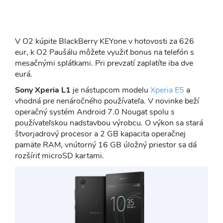
V O2 kúpite BlackBerry KEYone v hotovosti za 626
eur, k O2 Paušálu môžete využiť bonus na telefón s
mesačnými splátkami. Pri prevzatí zaplatíte iba dve
eurá.
Sony Xperia L1
je nástupcom modelu
Xperia E5
a
vhodná pre nenáročného používateľa. V novinke beží
operačný systém Android 7.0 Nougat spolu s
používateľskou nadstavbou výrobcu. O výkon sa stará
štvorjadrový procesor a 2 GB kapacita operačnej
pamäte RAM, vnútorný 16 GB úložný priestor sa dá
rozšíriť microSD kartami.