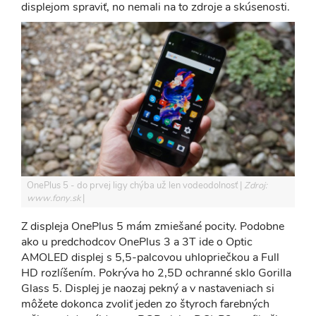
displejom spraviť, no nemali na to zdroje a skúsenosti.
OnePlus 5 - do prvej ligy chýba už len vodeodolnosť
Zdroj:
www.fony.sk
Z displeja OnePlus 5 mám zmiešané pocity. Podobne
ako u predchodcov OnePlus 3 a 3T ide o Optic
AMOLED displej s 5,5-palcovou uhlopriečkou a Full
HD rozlíšením. Pokrýva ho 2,5D ochranné sklo Gorilla
Glass 5. Displej je naozaj pekný a v nastaveniach si
môžete dokonca zvoliť jeden zo štyroch farebných