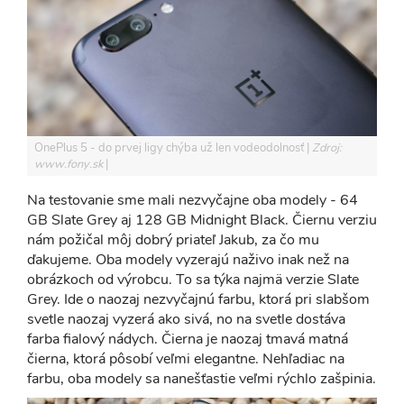
OnePlus 5 - do prvej ligy chýba už len vodeodolnosť
Zdroj:
www.fony.sk
Na testovanie sme mali nezvyčajne oba modely - 64
GB Slate Grey aj 128 GB Midnight Black. Čiernu verziu
nám požičal môj dobrý priateľ Jakub, za čo mu
ďakujeme. Oba modely vyzerajú naživo inak než na
obrázkoch od výrobcu. To sa týka najmä verzie Slate
Grey. Ide o naozaj nezvyčajnú farbu, ktorá pri slabšom
svetle naozaj vyzerá ako sivá, no na svetle dostáva
farba fialový nádych. Čierna je naozaj tmavá matná
čierna, ktorá pôsobí veľmi elegantne. Nehľadiac na
farbu, oba modely sa nanešťastie veľmi rýchlo zašpinia.