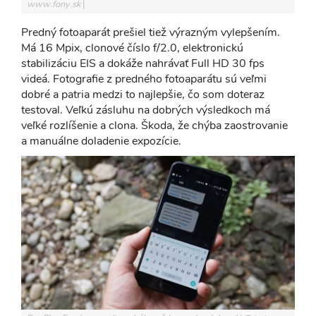
www.fony.sk
Predný fotoaparát prešiel tiež výrazným vylepšením.
Má 16 Mpix, clonové číslo f/2.0, elektronickú
stabilizáciu EIS a dokáže nahrávať Full HD 30 fps
videá. Fotografie z predného fotoaparátu sú veľmi
dobré a patria medzi to najlepšie, čo som doteraz
testoval. Veľkú zásluhu na dobrých výsledkoch má
veľké rozlíšenie a clona. Škoda, že chýba zaostrovanie
a manuálne doladenie expozície.