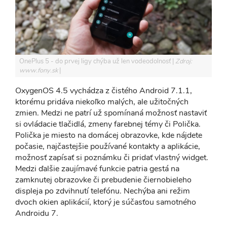
OnePlus 5 - do prvej ligy chýba už len vodeodolnosť
Zdroj:
www.fony.sk
OxygenOS 4.5 vychádza z čistého Android 7.1.1,
ktorému pridáva niekoľko malých, ale užitočných
zmien. Medzi ne patrí už spomínaná možnosť nastaviť
si ovládacie tlačidlá, zmeny farebnej témy či Polička.
Polička je miesto na domácej obrazovke, kde nájdete
počasie, najčastejšie používané kontakty a aplikácie,
možnosť zapísať si poznámku či pridať vlastný widget.
Medzi ďalšie zaujímavé funkcie patria gestá na
zamknutej obrazovke či prebudenie čiernobieleho
displeja po zdvihnutí telefónu. Nechýba ani režim
dvoch okien aplikácií, ktorý je súčasťou samotného
Androidu 7.