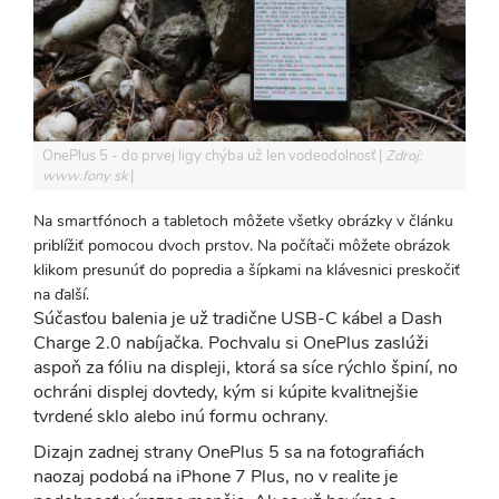
OnePlus 5 - do prvej ligy chýba už len vodeodolnosť
Zdroj:
www.fony.sk
Na smartfónoch a tabletoch môžete všetky obrázky v článku
priblížiť pomocou dvoch prstov. Na počítači môžete obrázok
klikom presunúť do popredia a šípkami na klávesnici preskočiť
na ďalší.
Súčasťou balenia je už tradične USB-C kábel a Dash
Charge 2.0 nabíjačka. Pochvalu si OnePlus zaslúži
aspoň za fóliu na displeji, ktorá sa síce rýchlo špiní, no
ochráni displej dovtedy, kým si kúpite kvalitnejšie
tvrdené sklo alebo inú formu ochrany.
Dizajn zadnej strany OnePlus 5 sa na fotografiách
naozaj podobá na iPhone 7 Plus, no v realite je