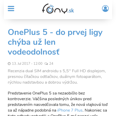
User
Skočiť
Prih
na
MENU
account
/
hlavný
Regi
menu
obsah
Sub
OnePlus 5 - do prvej ligy
Header
chýba už len
menu
vodeodolnosť
13. Jul 2017 - 12:00
24
Recenzia dual SIM androidu s 5,5'' Full HD displejom,
presnou čítačkou odtlačkov, duálnym fotoaparátom,
rýchlou nadstavbou a dobrou výdržou.
Predstavenie OnePlus 5 sa nezaobišlo bez
kontroverzie. Väčšina posledných únikov pred
predstavením nasvedčovala tomu, že nová vlajková loď
sa až nápadne podobná na
iPhone 7 Plus
. Nakoniec sa
tieto odhady potvrdili a OnePlus 5 má naozaj veľa