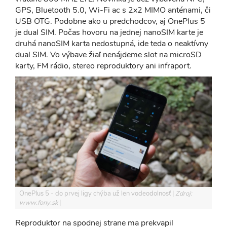
GPS, Bluetooth 5.0, Wi-Fi ac s 2x2 MIMO anténami, či
USB OTG. Podobne ako u predchodcov, aj OnePlus 5
je dual SIM. Počas hovoru na jednej nanoSIM karte je
druhá nanoSIM karta nedostupná, ide teda o neaktívny
dual SIM. Vo výbave žiaľ nenájdeme slot na microSD
karty, FM rádio, stereo reproduktory ani infraport.
OnePlus 5 - do prvej ligy chýba už len vodeodolnosť
Zdroj:
www.fony.sk
Reproduktor na spodnej strane ma prekvapil