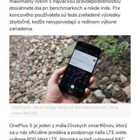
maximálny výkon s najväčšou pravdepodobnosťou
dosiahnete iba pri benchmarkoch a nikde inde. Pre
koncového používateľa sú teda zveľadené výsledky
zbytočné, keďže nevypovedajú o reálnom výkone
zariadenia.
OnePlus 5 - do prvej ligy chýba už len vodeodolnosť
Zdroj:
www.fony.sk
OnePlus 5 je jeden z mála čínskych smartfónov, ktorý
sa u nás oficiálne predáva a podporuje naše LTE siete,
vrátane 800 MHz LTE. Novinka je tiež vybavená NFC,