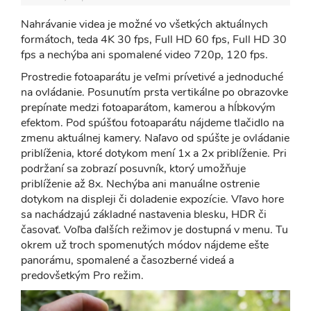
Nahrávanie videa je možné vo všetkých aktuálnych
formátoch, teda 4K 30 fps, Full HD 60 fps, Full HD 30
fps a nechýba ani spomalené video 720p, 120 fps.
Prostredie fotoaparátu je veľmi prívetivé a jednoduché
na ovládanie. Posunutím prsta vertikálne po obrazovke
prepínate medzi fotoaparátom, kamerou a hĺbkovým
efektom. Pod spúšťou fotoaparátu nájdeme tlačidlo na
zmenu aktuálnej kamery. Naľavo od spúšte je ovládanie
priblíženia, ktoré dotykom mení 1x a 2x priblíženie. Pri
podržaní sa zobrazí posuvník, ktorý umožňuje
priblíženie až 8x. Nechýba ani manuálne ostrenie
dotykom na displeji či doladenie expozície. Vľavo hore
sa nachádzajú základné nastavenia blesku, HDR či
časovať. Voľba ďalších režimov je dostupná v menu. Tu
okrem už troch spomenutých módov nájdeme ešte
panorámu, spomalené a časozberné videá a
predovšetkým Pro režim.