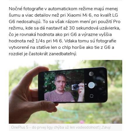
Nočné fotografie v automatickom režime majú menej
šumu a viac detailov než pri Xiaomi Mi 6, no kvalít LG
G6 nedosahujú. To sa však rázom mení pri použití Pro
režimu, kde sa dá nastaviť až 30 sekundová uzávierka,
čo je rovnaká hodnota ako pri G6 a výrazne vyššia
hodnota než 1/4s pri Mi 6. Vďaka tomu sú fotografie
vytvorené na statíve len o chlp horšie ako tie z G6 a
rozdiel je častokrát zanedbateľný.
OnePlus 5 - do prvej ligy chýba už len vodeodolnosť
Zdroj: