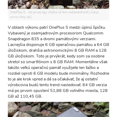
OnePlus 5 - do prvej ligy chýba už len vodeodolnosť
Zdroj:
www.fony.sk
V oblasti výkonu patrí OnePlus 5 medzi úplnú špičku.
Vybavený je osemjadrovým procesorom Qualcomm
Snapdragon 835 a dvomi pamäťovými verziami.
Lacnejšia disponuje 6 GB operačnou pamäťou a 64 GB
úložiskom, drahšia astronomickými 8 GB RAM a 128
GB úložiskom. Toto je prvýkrát, kedy som sa osobne
stretol so smartfónom s 8 GB RAM. Momentálne však
takúto veľkú operačnú pamäť využijete len ťažko a
rozdiel oproti 6 GB modelu bude minimálny. Rozhodne
to je ale krok vpred a dá sa očakávať, že aj ostatní
výrobcovia budú tento trend nasledovať. 64 GB verzia
má po prvom spustení 51,88 GB voľného miesta, 128
GB až 110,45 GB.