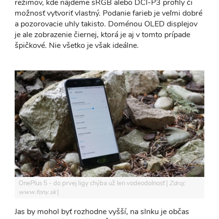
režimov, kde nájdeme sRGB alebo DCI-P3 profily či
možnosť vytvoriť vlastný. Podanie farieb je veľmi dobré
a pozorovacie uhly takisto. Doménou OLED displejov
je ale zobrazenie čiernej, ktorá je aj v tomto prípade
špičkové. Nie všetko je však ideálne.
OnePlus 5 - do prvej ligy chýba už len vodeodolnosť
Zdroj:
www.fony.sk
Jas by mohol byť rozhodne vyšší, na slnku je občas