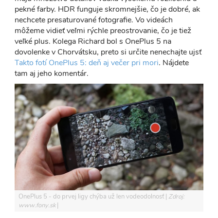
pekné farby. HDR funguje skromnejšie, čo je dobré, ak
nechcete presaturované fotografie. Vo videách
môžeme vidieť veľmi rýchle preostrovanie, čo je tiež
veľké plus. Kolega Richard bol s OnePlus 5 na
dovolenke v Chorvátsku, preto si určite nenechajte ujsť
Takto fotí OnePlus 5: deň aj večer pri mori
. Nájdete
tam aj jeho komentár.
OnePlus 5 - do prvej ligy chýba už len vodeodolnosť
Zdroj:
www.fony.sk