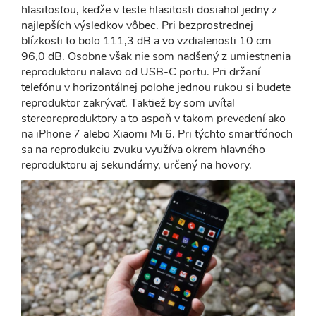
hlasitosťou, keďže v teste hlasitosti dosiahol jedny z
najlepších výsledkov vôbec. Pri bezprostrednej
blízkosti to bolo 111,3 dB a vo vzdialenosti 10 cm
96,0 dB. Osobne však nie som nadšený z umiestnenia
reproduktoru naľavo od USB-C portu. Pri držaní
telefónu v horizontálnej polohe jednou rukou si budete
reproduktor zakrývať. Taktiež by som uvítal
stereoreproduktory a to aspoň v takom prevedení ako
na iPhone 7 alebo Xiaomi Mi 6. Pri týchto smartfónoch
sa na reprodukciu zvuku využíva okrem hlavného
reproduktoru aj sekundárny, určený na hovory.