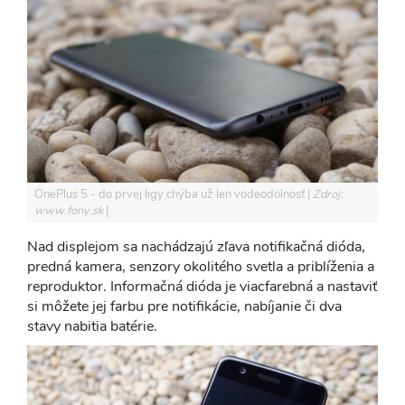
OnePlus 5 - do prvej ligy chýba už len vodeodolnosť
Zdroj:
www.fony.sk
Nad displejom sa nachádzajú zľava notifikačná dióda,
predná kamera, senzory okolitého svetla a priblíženia a
reproduktor. Informačná dióda je viacfarebná a nastaviť
si môžete jej farbu pre notifikácie, nabíjanie či dva
stavy nabitia batérie.