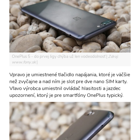
OnePlus 5 - do prvej ligy chýba už len vodeodolnosť
Zdroj:
www.fony.sk
Vpravo je umiestnené tlačidlo napájania, ktoré je väčšie
než zvyčajne a nad ním je slot pre dve nano SIM karty.
Vľavo výrobca umiestnil ovládač hlasitosti a jazdec
upozornení, ktorý je pre smartfóny OnePlus typický.