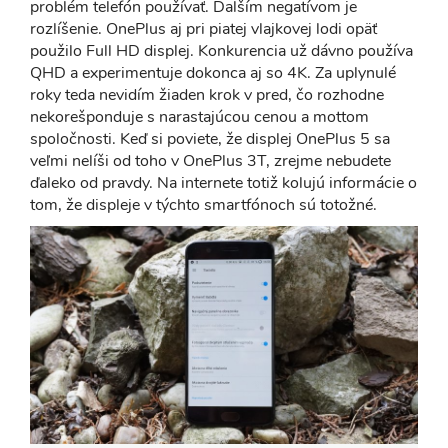
problém telefón používať. Ďalším negatívom je
rozlíšenie. OnePlus aj pri piatej vlajkovej lodi opäť
použilo Full HD displej. Konkurencia už dávno používa
QHD a experimentuje dokonca aj so 4K. Za uplynulé
roky teda nevidím žiaden krok v pred, čo rozhodne
nekorešponduje s narastajúcou cenou a mottom
spoločnosti. Keď si poviete, že displej OnePlus 5 sa
veľmi nelíši od toho v OnePlus 3T, zrejme nebudete
ďaleko od pravdy. Na internete totiž kolujú informácie o
tom, že displeje v týchto smartfónoch sú totožné.