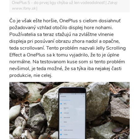
OnePlus 5 - do prvej ligy chýba už len vodeodolnosť
Zdroj:
www.fony.sk
Čo je však ešte horšie, OnePlus s cieľom dosiahnuť
požadovaný vzhľad otočilo displej hore nohami.
Používatelia sa teraz sťažujú na zvláštne vlnenie
displeja pri posúvaní obrazu zhora nadol a opačne,
teda scrollovaní. Tento problém nazvali Jelly Scrolling
Effect a OnePlus sa k tomu vyjadrilo, že to je úplne
normálne. Na testovanom kuse som si tento problém
nevšimol, je teda možné, že sa týka iba nejakej časti
produkcie, nie celej.