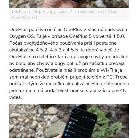
OnePlus 5 - do prvej ligy chýba už len vodeodolnosť
Zdroj:
www.fony.sk
OnePlus používa od čias OnePlus 2 vlastnú nadstavbu
Oxygen OS. Tá je v prípade OnePlus 5 vo verzii 4.5.0.
Počas dvojtýždňového používania prišli postupne
akutalizácie 4.5.2, 4.5.3 a 4.5.5. Je dobré vidieť, že
OnePlus sa o telefón stará a opravuje chyby, no ideálne
by bolo, aby chyby a bugy boli už pri začiatku predaja
odstránené. Používatelia hlásili problém s Wi-Fi a ja
som mal napríklad problém pripojiť telefón k PC. Treba
počítať s tým, že niekoľko aktualizácií ešte určite bude a
jedna z nich má pridať elektronickú stabilizáciu pre 4K
videá.