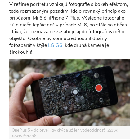
V režime portrétu vznikajú fotografie s bokeh efektom,
teda rozmazaným pozadím. Ide o rovnaký princíp ako
pri Xiaomi Mi 6 či iPhone 7 Plus. Výsledné fotografie
sú o niečo lepšie než v prípade Mi 6, no stále sa občas
stáva, že rozmazanie zasahuje aj do fotografovaného
objektu. Osobne by som uprednostnil duálny
fotoaparát v štýle
LG G6
, kde druhá kamera je
širokouhlá.
OnePlus 5 - do prvej ligy chýba už len vodeodolnosť
Zdroj:
www.fony.sk