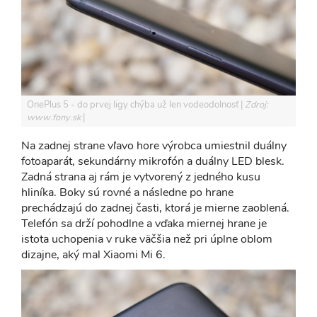
OnePlus 5 - do prvej ligy chýba už len vodeodolnosť
Zdroj:
www.fony.sk
Na zadnej strane vľavo hore výrobca umiestnil duálny
fotoaparát, sekundárny mikrofón a duálny LED blesk.
Zadná strana aj rám je vytvorený z jedného kusu
hliníka. Boky sú rovné a následne po hrane
prechádzajú do zadnej časti, ktorá je mierne zaoblená.
Telefón sa drží pohodlne a vďaka miernej hrane je
istota uchopenia v ruke väčšia než pri úplne oblom
dizajne, aký mal Xiaomi Mi 6.