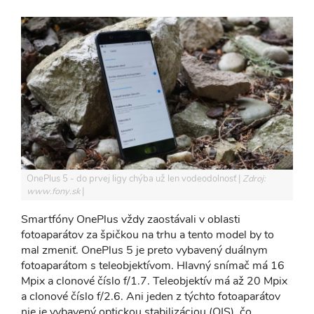
OnePlus 5 - do prvej ligy chýba už len vodeodolnosť
Zdroj:
www.fony.sk
Smartfóny OnePlus vždy zaostávali v oblasti
fotoaparátov za špičkou na trhu a tento model by to
mal zmeniť. OnePlus 5 je preto vybavený duálnym
fotoaparátom s teleobjektívom. Hlavný snímač má 16
Mpix a clonové číslo f/1.7. Teleobjektív má až 20 Mpix
a clonové číslo f/2.6. Ani jeden z týchto fotoaparátov
nie je vybavený optickou stabilizáciou (OIS), čo