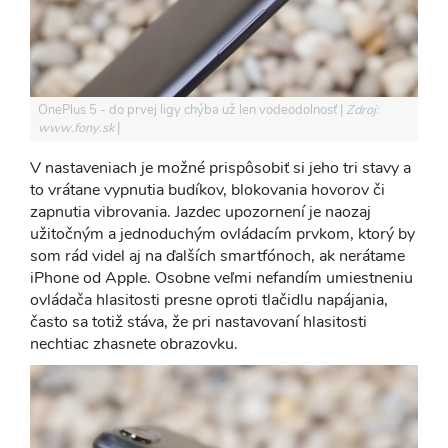
OnePlus 5 - do prvej ligy chýba už len vodeodolnosť
Zdroj:
www.fony.sk
V nastaveniach je možné prispôsobiť si jeho tri stavy a
to vrátane vypnutia budíkov, blokovania hovorov či
zapnutia vibrovania. Jazdec upozornení je naozaj
užitočným a jednoduchým ovládacím prvkom, ktorý by
som rád videl aj na ďalších smartfónoch, ak nerátame
iPhone od Apple. Osobne veľmi nefandím umiestneniu
ovládača hlasitosti presne oproti tlačidlu napájania,
často sa totiž stáva, že pri nastavovaní hlasitosti
nechtiac zhasnete obrazovku.