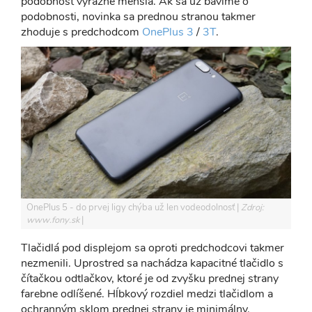
podobnosť výrazne menšia. Ak sa už bavíme o
podobnosti, novinka sa prednou stranou takmer
zhoduje s predchodcom
OnePlus 3
/
3T
.
OnePlus 5 - do prvej ligy chýba už len vodeodolnosť
Zdroj:
www.fony.sk
Tlačidlá pod displejom sa oproti predchodcovi takmer
nezmenili. Uprostred sa nachádza kapacitné tlačidlo s
čítačkou odtlačkov, ktoré je od zvyšku prednej strany
farebne odlíšené. Hĺbkový rozdiel medzi tlačidlom a
ochranným sklom prednej strany je minimálny.