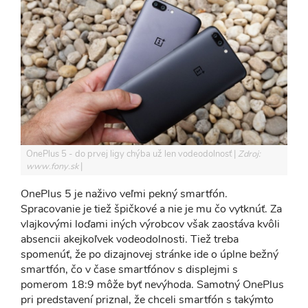
OnePlus 5 - do prvej ligy chýba už len vodeodolnosť
Zdroj:
www.fony.sk
OnePlus 5 je naživo veľmi pekný smartfón.
Spracovanie je tiež špičkové a nie je mu čo vytknúť. Za
vlajkovými loďami iných výrobcov však zaostáva kvôli
absencii akejkoľvek vodeodolnosti. Tiež treba
spomenúť, že po dizajnovej stránke ide o úplne bežný
smartfón, čo v čase smartfónov s displejmi s
pomerom 18:9 môže byť nevýhoda. Samotný OnePlus
pri predstavení priznal, že chceli smartfón s takýmto