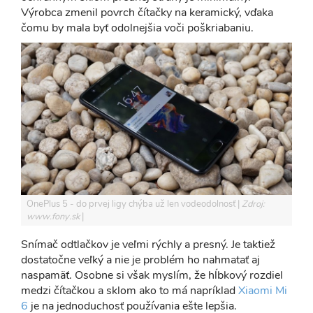
Výrobca zmenil povrch čítačky na keramický, vďaka
čomu by mala byť odolnejšia voči poškriabaniu.
OnePlus 5 - do prvej ligy chýba už len vodeodolnosť
Zdroj:
www.fony.sk
Snímač odtlačkov je veľmi rýchly a presný. Je taktiež
dostatočne veľký a nie je problém ho nahmatať aj
naspamäť. Osobne si však myslím, že hĺbkový rozdiel
medzi čítačkou a sklom ako to má napríklad
Xiaomi Mi
6
je na jednoduchosť používania ešte lepšia.