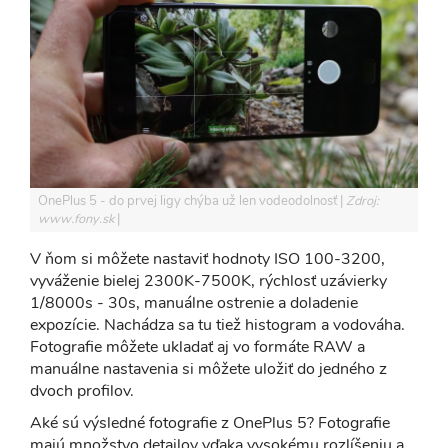
OnePlus 5 - do prvej ligy chýba už len vodeodolnosť
Zdroj:
www.fony.sk
V ňom si môžete nastaviť hodnoty ISO 100-3200,
vyváženie bielej 2300K-7500K, rýchlosť uzávierky
1/8000s - 30s, manuálne ostrenie a doladenie
expozície. Nachádza sa tu tiež histogram a vodováha.
Fotografie môžete ukladať aj vo formáte RAW a
manuálne nastavenia si môžete uložiť do jedného z
dvoch profilov.
Aké sú výsledné fotografie z OnePlus 5? Fotografie
majú množstvo detailov vďaka vysokému rozlíšeniu a