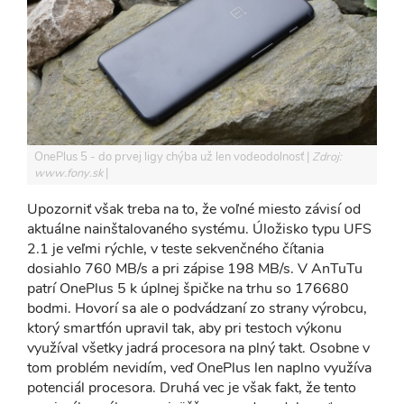
OnePlus 5 - do prvej ligy chýba už len vodeodolnosť
Zdroj:
www.fony.sk
Upozorniť však treba na to, že voľné miesto závisí od
aktuálne nainštalovaného systému. Úložisko typu UFS
2.1 je veľmi rýchle, v teste sekvenčného čítania
dosiahlo 760 MB/s a pri zápise 198 MB/s. V AnTuTu
patrí OnePlus 5 k úplnej špičke na trhu so 176680
bodmi. Hovorí sa ale o podvádzaní zo strany výrobcu,
ktorý smartfón upravil tak, aby pri testoch výkonu
využíval všetky jadrá procesora na plný takt. Osobne v
tom problém nevidím, veď OnePlus len naplno využíva
potenciál procesora. Druhá vec je však fakt, že tento