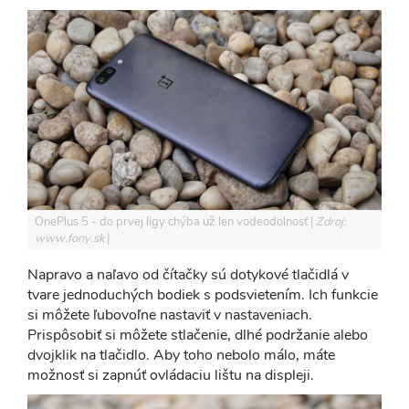
OnePlus 5 - do prvej ligy chýba už len vodeodolnosť
Zdroj:
www.fony.sk
Napravo a naľavo od čítačky sú dotykové tlačidlá v
tvare jednoduchých bodiek s podsvietením. Ich funkcie
si môžete ľubovoľne nastaviť v nastaveniach.
Prispôsobiť si môžete stlačenie, dlhé podržanie alebo
dvojklik na tlačidlo. Aby toho nebolo málo, máte
možnosť si zapnúť ovládaciu lištu na displeji.