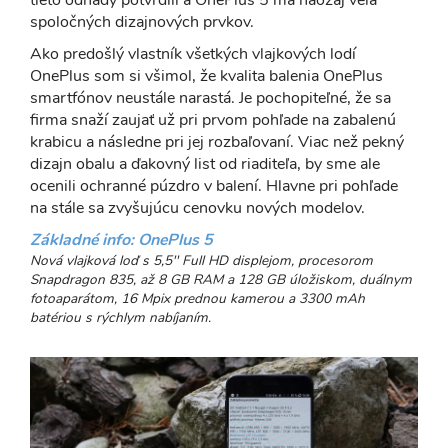
spoločných dizajnových prvkov.
Ako predošlý vlastník všetkých vlajkových lodí
OnePlus som si všimol, že kvalita balenia OnePlus
smartfónov neustále narastá. Je pochopiteľné, že sa
firma snaží zaujať už pri prvom pohľade na zabalenú
krabicu a následne pri jej rozbaľovaní. Viac než pekný
dizajn obalu a ďakovný list od riaditeľa, by sme ale
ocenili ochranné púzdro v balení. Hlavne pri pohľade
na stále sa zvyšujúcu cenovku nových modelov.
Základné info: OnePlus 5
Nová vlajková loď s 5,5'' Full HD displejom, procesorom
Snapdragon 835, až 8 GB RAM a 128 GB úložiskom, duálnym
fotoaparátom, 16 Mpix prednou kamerou a 3300 mAh
batériou s rýchlym nabíjaním.