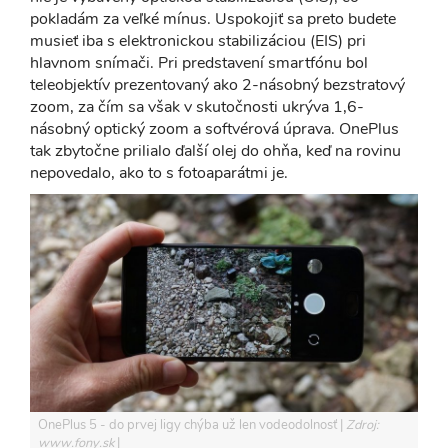
pokladám za veľké mínus. Uspokojiť sa preto budete
musieť iba s elektronickou stabilizáciou (EIS) pri
hlavnom snímači. Pri predstavení smartfónu bol
teleobjektív prezentovaný ako 2-násobný bezstratový
zoom, za čím sa však v skutočnosti ukrýva 1,6-
násobný optický zoom a softvérová úprava. OnePlus
tak zbytočne prilialo ďalší olej do ohňa, keď na rovinu
nepovedalo, ako to s fotoaparátmi je.
OnePlus 5 - do prvej ligy chýba už len vodeodolnosť
Zdroj:
www.fony.sk