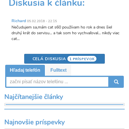
Diskusia k článku:
Richard
05.02.2018 - 22:15
Nečudujem sa,mám cat s60 používam ho rok a dnes šiel
druhý krát do servisu... a tak som ho vychvaľoval... nikdy viac
cat...
CELÁ DISKUSIA
1 PRÍSPEVOK
Hľadaj telefón
Fulltext
V
Najčítanejšie články
Najnovšie príspevky