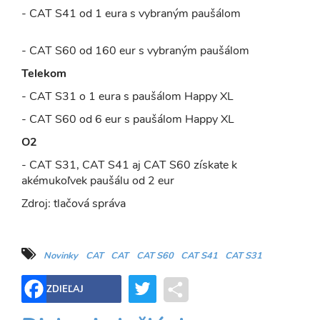
- CAT S41 od 1 eura s vybraným paušálom
- CAT S60 od 160 eur s vybraným paušálom
Telekom
- CAT S31 o 1 eura s paušálom Happy XL
- CAT S60 od 6 eur s paušálom Happy XL
O2
- CAT S31, CAT S41 aj CAT S60 získate k
akémukoľvek paušálu od 2 eur
Zdroj: tlačová správa
Novinky
CAT
CAT
CAT S60
CAT S41
CAT S31
Twitter
Share
ZDIEĽAJ