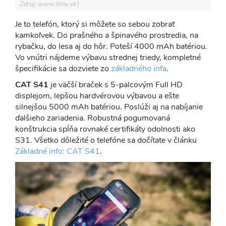
Zdroj: www.fony.sk
Je to telefón, ktorý si môžete so sebou zobrať
kamkoľvek. Do prašného a špinavého prostredia, na
rybačku, do lesa aj do hôr. Poteší 4000 mAh batériou.
Vo vnútri nájdeme výbavu strednej triedy, kompletné
špecifikácie sa dozviete zo
základného infa
.
CAT S41
je väčší braček s 5-palcovým Full HD
displejom, lepšou hardvérovou výbavou a ešte
silnejšou 5000 mAh batériou. Poslúži aj na nabíjanie
ďalšieho zariadenia. Robustná pogumovaná
konštrukcia spĺňa rovnaké certifikáty odolnosti ako
S31. Všetko dôležité o telefóne sa dočítate v článku
Základné info: CAT S41
.