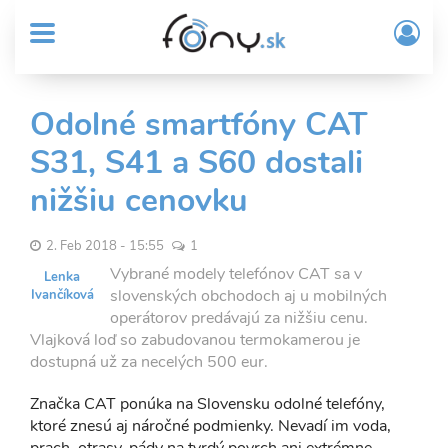
User
Skočiť
Prih
na
MENU
account
/
hlavný
Regi
menu
obsah
Sub
Odolné smartfóny CAT
Header
S31, S41 a S60 dostali
menu
nižšiu cenovku
2. Feb 2018 - 15:55
1
Vybrané modely telefónov CAT sa v
Lenka
slovenských obchodoch aj u mobilných
Ivančíková
operátorov predávajú za nižšiu cenu.
Vlajková loď so zabudovanou termokamerou je
dostupná už za necelých 500 eur.
Značka CAT ponúka na Slovensku odolné telefóny,
ktoré znesú aj náročné podmienky. Nevadí im voda,
prach, otrasy, pády na tvrdý povrch ani extrémne