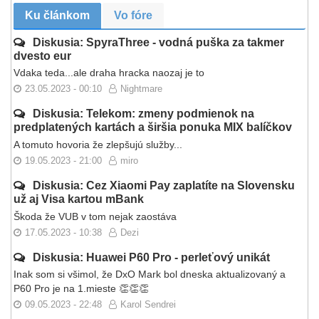
Ku článkom
Vo fóre
Diskusia: SpyraThree - vodná puška za takmer
dvesto eur
Vdaka teda...ale draha hracka naozaj je to
23.05.2023 - 00:10
Nightmare
Diskusia: Telekom: zmeny podmienok na
predplatených kartách a širšia ponuka MIX balíčkov
A tomuto hovoria že zlepšujú služby...
19.05.2023 - 21:00
miro
Diskusia: Cez Xiaomi Pay zaplatíte na Slovensku
už aj Visa kartou mBank
Škoda že VUB v tom nejak zaostáva
17.05.2023 - 10:38
Dezi
Diskusia: Huawei P60 Pro - perleťový unikát
Inak som si všimol, že DxO Mark bol dneska aktualizovaný a
P60 Pro je na 1.mieste 👏👏👏
09.05.2023 - 22:48
Karol Sendrei