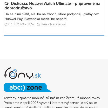
Diskusia: Huawei Watch Ultimate – pripravené na
dobrodružstvo
Da sa nimi platit, ale iba na trhoch, ktore podporuju platby cez
Huawei Pay. Slovensko medzi ne nepatri.
07.05.2023 - 07:57
Lenka Ivančíková
Telefóny, najmä tie mobilné, sú našim koníčkom už mnoho rokov.
O
Preto sme v apríli 2005 vytvorili internetový server, ktorý sa im
PROJEKTE
venuje naplno. Aktuálne tu nájdete novinky a recenzie zo sveta