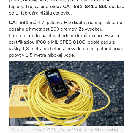
teploty. Trojica androidov
CAT S31, S41 a S60
dostala
od 1. februára nižšiu cenovku.
CAT S31
má 4,7-palcový HD displej, no napriek tomu
dosahuje hmotnosť 200 gramov. Za vysokou
hmotnosťou treba hľadať odolnú konštrukciu. Pýši sa
certifikáciou IP68 a MIL SPEG 810G, odolá pádu z
výšky 1,8 metra na betón a nevadí mu ani polhodinový
pobyt v 1,5 metra hlbokej vode.
Odolné smartfóny CAT S31, S41 a S60 dostali nižšiu cenovku