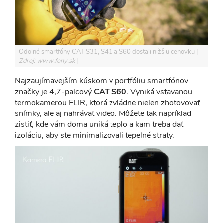
Odolné smartfóny CAT S31, S41 a S60 dostali nižšiu cenovku
Zdroj: www.fony.sk
Najzaujímavejším kúskom v portfóliu smartfónov
značky je 4,7-palcový
CAT S60
. Vyniká vstavanou
termokamerou FLIR, ktorá zvládne nielen zhotovovať
snímky, ale aj nahrávať video. Môžete tak napríklad
zistiť, kde vám doma uniká teplo a kam treba dať
izoláciu, aby ste minimalizovali tepelné straty.