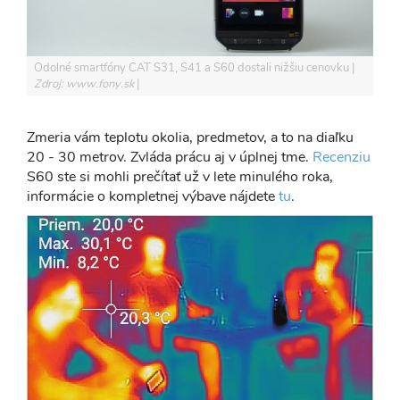
Odolné smartfóny CAT S31, S41 a S60 dostali nižšiu cenovku
Zdroj: www.fony.sk
Zmeria vám teplotu okolia, predmetov, a to na diaľku
20 - 30 metrov. Zvláda prácu aj v úplnej tme.
Recenziu
S60 ste si mohli prečítať už v lete minulého roka,
informácie o kompletnej výbave nájdete
tu
.