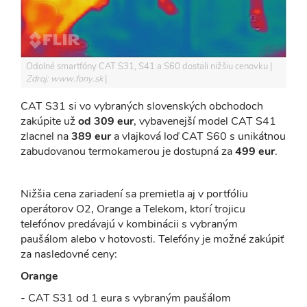
Odolné smartfóny CAT S31, S41 a S60 dostali nižšiu cenovku
Zdroj: www.fony.sk
CAT S31 si vo vybraných slovenských obchodoch
zakúpite už
od 309 eur
, vybavenejší model CAT S41
zlacnel na
389 eur
a vlajková loď CAT S60 s unikátnou
zabudovanou termokamerou je dostupná za
499 eur
.
Nižšia cena zariadení sa premietla aj v portfóliu
operátorov O2, Orange a Telekom, ktorí trojicu
telefónov predávajú v kombinácii s vybraným
paušálom alebo v hotovosti. Telefóny je možné zakúpiť
za nasledovné ceny:
Orange
- CAT S31 od 1 eura s vybraným paušálom