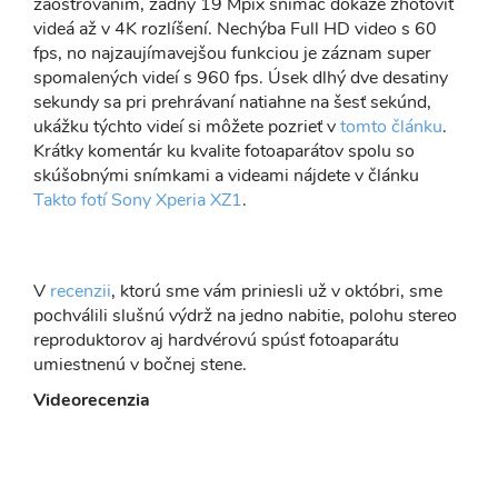
zaostrovaním, zadný 19 Mpix snímač dokáže zhotoviť
videá až v 4K rozlíšení. Nechýba Full HD video s 60
fps, no najzaujímavejšou funkciou je záznam super
spomalených videí s 960 fps. Úsek dlhý dve desatiny
sekundy sa pri prehrávaní natiahne na šesť sekúnd,
ukážku týchto videí si môžete pozrieť v
tomto článku
.
Krátky komentár ku kvalite fotoaparátov spolu so
skúšobnými snímkami a videami nájdete v článku
Takto fotí Sony Xperia XZ1
.
V
recenzii
, ktorú sme vám priniesli už v októbri, sme
pochválili slušnú výdrž na jedno nabitie, polohu stereo
reproduktorov aj hardvérovú spúsť fotoaparátu
umiestnenú v bočnej stene.
Videorecenzia