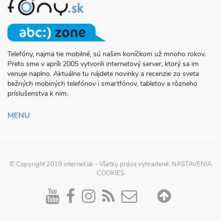
Telefóny, najmä tie mobilné, sú našim koníčkom už mnoho rokov.
O
Preto sme v apríli 2005 vytvorili internetový server, ktorý sa im
PROJEKTE
venuje naplno. Aktuálne tu nájdete novinky a recenzie zo sveta
FONY.SK
bežných mobiných telefónov i smartfónov, tabletov a rôzneho
príslušenstva k nim.
MENU
© Copyright 2019
internet.sk
- Všetky práva vyhradené.
NASTAVENIA
COOKIES