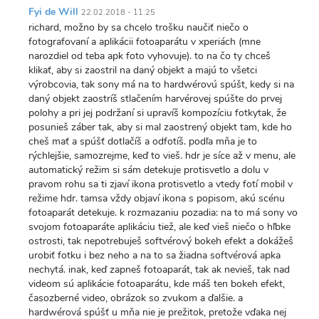
Fyi de Will
22.02.2018 - 11:25
richard, možno by sa chcelo trošku naučiť niečo o
fotografovaní a aplikácii fotoaparátu v xperiách (mne
narozdiel od teba apk foto vyhovuje). to na čo ty chceš
klikať, aby si zaostril na daný objekt a majú to všetci
výrobcovia, tak sony má na to hardwérovú spúšt, kedy si na
daný objekt zaostríš stlačením harvérovej spúšte do prvej
polohy a pri jej podržaní si upravíš kompozíciu fotkytak, že
posunieš záber tak, aby si mal zaostrený objekt tam, kde ho
cheš mať a spúšť dotlačíš a odfotíš. podľa mňa je to
rýchlejšie, samozrejme, keď to vieš. hdr je síce až v menu, ale
automatický režim si sám detekuje protisvetlo a dolu v
pravom rohu sa ti zjaví ikona protisvetlo a vtedy fotí mobil v
režime hdr. tamsa vždy objaví ikona s popisom, akú scénu
fotoaparát detekuje. k rozmazaniu pozadia: na to má sony vo
svojom fotoaparáte aplikáciu tiež, ale keď vieš niečo o hľbke
ostrosti, tak nepotrebuješ softvérový bokeh efekt a dokážeš
urobiť fotku i bez neho a na to sa žiadna softvérová apka
nechytá. inak, keď zapneš fotoaparát, tak ak nevieš, tak nad
videom sú aplikácie fotoaparátu, kde máš ten bokeh efekt,
časozberné video, obrázok so zvukom a ďalšie. a
hardwérová spúšť u mňa nie je prežitok, pretože vďaka nej