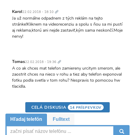
Trvalý
odkaz
Karol
22.02.2018 - 18:10
Ja už normálne odpadnem z tých reklám na tejto
stránke!Kliknem na videorecenziu a spolu s ňou sa mi pustí
aj reklama,ktorú ani nejde zastaviť,kým sama neskončí.Moje
nervy!
Trvalý
odkaz
Tomas
22.02.2018 - 19:36
A co ak chces mat telefon zamiereny urcitym smerom, ale
zaostrit chces na nieco v rohu a tiez aby telefon exponoval
fotku podla svetla v tom rohu? Nespravis to pomocou hw
tlacidla.
CELÁ DISKUSIA
14 PRÍSPEVKOV
Hľadaj telefón
Fulltext
V