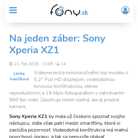
User
Skočiť
Prih
na
MENU
account
/
hlavný
Regi
menu
obsah
Sub
Na jeden záber: Sony
Header
Xperia XZ1
menu
21. Feb 2018 - 13:08
14
Videorecenzia minuloročného top modelu s
Lenka
5,2'' Full HD displejom, vodeodolnou
Ivančíková
kovovou konštrukciou, stereo
reproduktormi a 19 Mpix fotoaparátom s nahrávaním
960 fps videí. Zaostruje nielen zadná, ale aj predná
kamera.
Sony Xperia XZ1
by mala už čoskoro spoznať svojho
nástupcu, stále však patrí medzi smartfóny, ktoré si
zaslúžia pozornosť. Vodeodolná konštrukcia má matnú
povrchovú úpravu, a tak sa nemusíte obávať