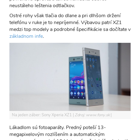
neustáleho leštenia odtlačkov.
Ostré rohy však tlačia do dlane a pri dlhšom držení
telefónu v ruke je to nepríjemné. Výbavou patrí XZ1
medzi top modely a podrobné špecifikácie sa dočítate v
základnom infe
.
Na jeden záber: Sony Xperia XZ1
Zdroj: www.fony.sk
Lákadlom sú fotoaparáty. Predný poteší 13-
megapixelovým rozlíšením a automatickým