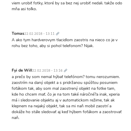
viem urobiť fotky, ktoré by sa bez nej urobiť nedali. takže odo
mňa asi toľko.
Trvalý
odkaz
Tomas
22.02.2018 - 13:11
A ako tym hardverovym tlacidlom zaostris na nieco co je v
rohu bez toho, aby si pohol telefonom? Nijak.
Trvalý
odkaz
Fyi de Will
22.02.2018 - 13:16
a prečo by som nemal hýbať telefónom? tomu nerozumiem.
zaostrím na daný objekt a s pridržanou spúšťou posuniem
foťákom tak, aby som mal zaostrený objekt na fotke tam,
kde ho chcem mať. čo je na tom také náročné?a inak, xperia
má i sledovanie objektu aj v automatickom režime, tak ak
klepnem na nejaký objekt, tak sa mi naň mobil zaostrí a
dokáže ho stále sledovať aj keď hýbem foťákom a zaostrovať
naň.