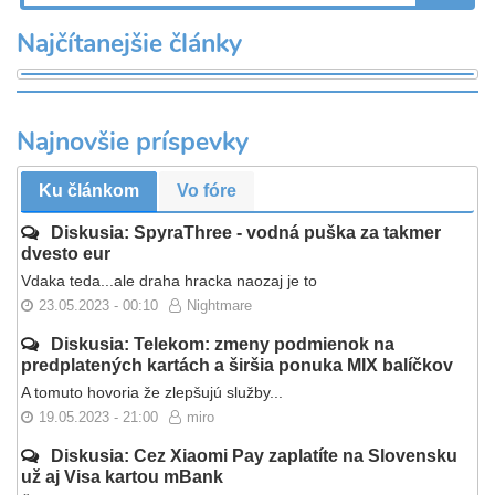
Najčítanejšie články
Najnovšie príspevky
Ku článkom
Vo fóre
Diskusia: SpyraThree - vodná puška za takmer
dvesto eur
Vdaka teda...ale draha hracka naozaj je to
23.05.2023 - 00:10
Nightmare
Diskusia: Telekom: zmeny podmienok na
predplatených kartách a širšia ponuka MIX balíčkov
A tomuto hovoria že zlepšujú služby...
19.05.2023 - 21:00
miro
Diskusia: Cez Xiaomi Pay zaplatíte na Slovensku
už aj Visa kartou mBank