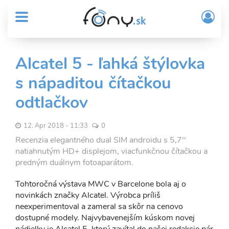
User
Skočiť
Prih
na
MENU
account
/
hlavný
Regi
menu
obsah
Sub
Alcatel 5 - ľahká štýlovka
Header
s nápaditou čítačkou
menu
odtlačkov
12. Apr 2018 - 11:33
0
Recenzia elegantného dual SIM androidu s 5,7''
natiahnutým HD+ displejom, viacfunkčnou čítačkou a
predným duálnym fotoaparátom.
Tohtoročná výstava MWC v Barcelone bola aj o
novinkách značky Alcatel. Výrobca príliš
neexperimentoval a zameral sa skôr na cenovo
dostupné modely. Najvybavenejším kúskom novej
nádielky je Alcatel 5, ktorý zavítal do našej redakcie pár