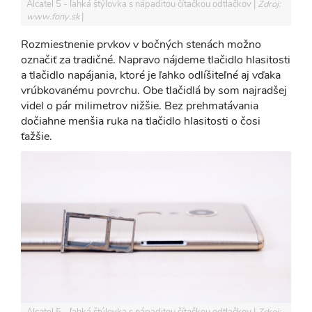
Alcatel 5 - ľahká štýlovka s nápaditou čítačkou odtlačkov
Zdroj:
www.fony.sk
Rozmiestnenie prvkov v bočných stenách možno
označiť za tradičné. Napravo nájdeme tlačidlo hlasitosti
a tlačidlo napájania, ktoré je ľahko odlíšiteľné aj vďaka
vrúbkovanému povrchu. Obe tlačidlá by som najradšej
videl o pár milimetrov nižšie. Bez prehmatávania
dočiahne menšia ruka na tlačidlo hlasitosti o čosi
ťažšie.
Alcatel 5 - ľahká štýlovka s nápaditou čítačkou odtlačkov
Zdroj: