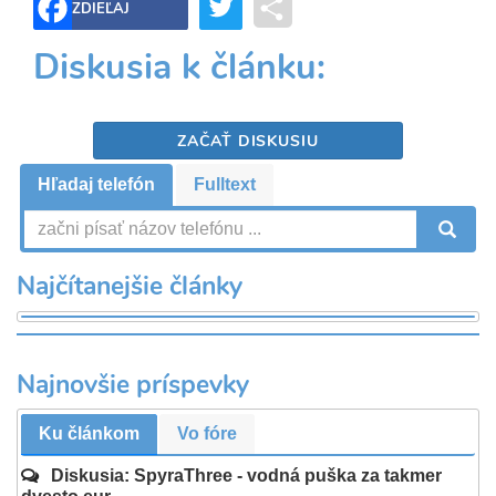
Twitter
Share
ZDIEĽAJ
Diskusia k článku:
ZAČAŤ DISKUSIU
Hľadaj telefón
Fulltext
V
Najčítanejšie články
Najnovšie príspevky
Ku článkom
Vo fóre
Diskusia: SpyraThree - vodná puška za takmer