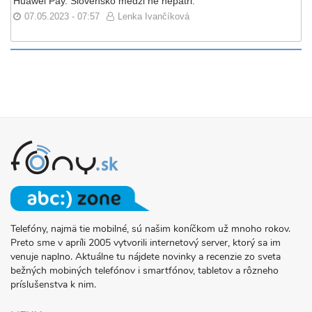
Huawei Pay. Slovensko medzi ne nepatri.
07.05.2023 - 07:57
Lenka Ivančíková
Telefóny, najmä tie mobilné, sú našim koníčkom už mnoho rokov.
O
Preto sme v apríli 2005 vytvorili internetový server, ktorý sa im
PROJEKTE
venuje naplno. Aktuálne tu nájdete novinky a recenzie zo sveta
FONY.SK
bežných mobiných telefónov i smartfónov, tabletov a rôzneho
príslušenstva k nim.