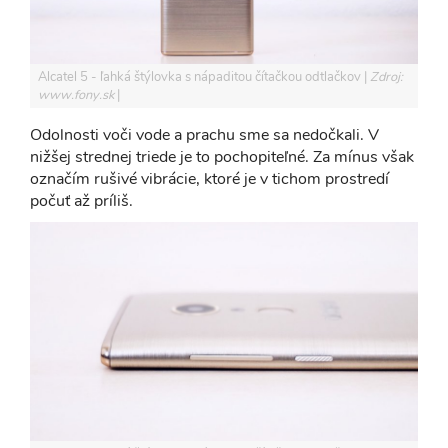
Alcatel 5 - ľahká štýlovka s nápaditou čítačkou odtlačkov
Zdroj:
www.fony.sk
Odolnosti voči vode a prachu sme sa nedočkali. V
nižšej strednej triede je to pochopiteľné. Za mínus však
označím rušivé vibrácie, ktoré je v tichom prostredí
počuť až príliš.