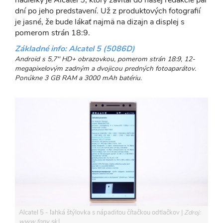
dní po jeho predstavení. Už z produktových fotografií
je jasné, že bude lákať najmä na dizajn a displej s
pomerom strán 18:9.
Základné info: Alcatel 5 (5086D)
Android s 5,7'' HD+ obrazovkou, pomerom strán 18:9, 12-
megapixelovým zadným a dvojicou predných fotoaparátov.
Ponúkne 3 GB RAM a 3000 mAh batériu.
Alcatel 5 - ľahká štýlovka s nápaditou čítačkou odtlačkov
Zdroj:
www.fony.sk