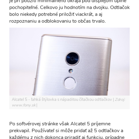
je pri použití minimálneho okraja pod displejom úplne
pochopiteľné. Celkovo ju hodnotím na dvojku. Odtlačok
bolo niekedy potrebné priložiť viackrát, a aj
rozpoznaniu a odblokovaniu to občas trvalo.
Alcatel 5 - ľahká štýlovka s nápaditou čítačkou odtlačkov
Zdroj:
www.fony.sk
Po softvérovej stránke však Alcatel 5 príjemne
prekvapil. Používateľ si môže pridať až 5 odtlačkov a
každému z nich dokonca priradiť aj funkciu, prípadne