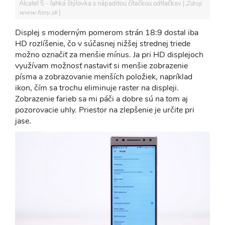
Alcatel 5 - ľahká štýlovka s nápaditou čítačkou odtlačkov
Zdroj:
www.fony.sk
Displej s moderným pomerom strán 18:9 dostal iba
HD rozlíšenie, čo v súčasnej nižšej strednej triede
možno označiť za menšie mínus. Ja pri HD displejoch
využívam možnosť nastaviť si menšie zobrazenie
písma a zobrazovanie menších položiek, napríklad
ikon, čím sa trochu eliminuje raster na displeji.
Zobrazenie farieb sa mi páči a dobre sú na tom aj
pozorovacie uhly. Priestor na zlepšenie je určite pri
jase.