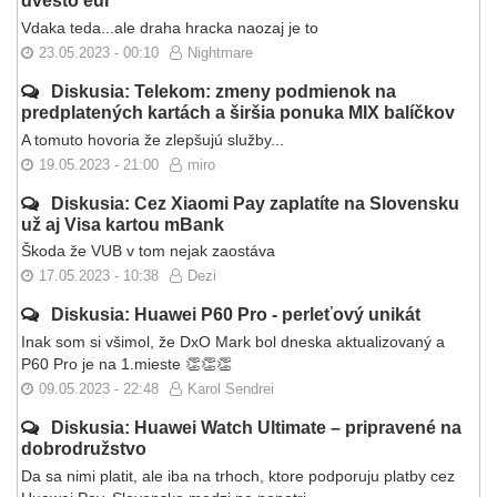
dvesto eur
Vdaka teda...ale draha hracka naozaj je to
23.05.2023 - 00:10
Nightmare
Diskusia: Telekom: zmeny podmienok na
predplatených kartách a širšia ponuka MIX balíčkov
A tomuto hovoria že zlepšujú služby...
19.05.2023 - 21:00
miro
Diskusia: Cez Xiaomi Pay zaplatíte na Slovensku
už aj Visa kartou mBank
Škoda že VUB v tom nejak zaostáva
17.05.2023 - 10:38
Dezi
Diskusia: Huawei P60 Pro - perleťový unikát
Inak som si všimol, že DxO Mark bol dneska aktualizovaný a
P60 Pro je na 1.mieste 👏👏👏
09.05.2023 - 22:48
Karol Sendrei
Diskusia: Huawei Watch Ultimate – pripravené na
dobrodružstvo
Da sa nimi platit, ale iba na trhoch, ktore podporuju platby cez