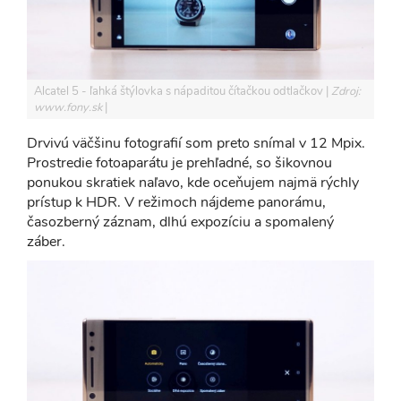
Alcatel 5 - ľahká štýlovka s nápaditou čítačkou odtlačkov
Zdroj:
www.fony.sk
Drvivú väčšinu fotografií som preto snímal v 12 Mpix.
Prostredie fotoaparátu je prehľadné, so šikovnou
ponukou skratiek naľavo, kde oceňujem najmä rýchly
prístup k HDR. V režimoch nájdeme panorámu,
časozberný záznam, dlhú expozíciu a spomalený
záber.