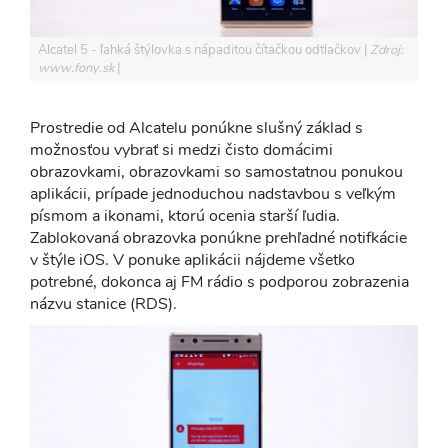
Alcatel 5 - ľahká štýlovka s nápaditou čítačkou odtlačkov
Zdroj:
www.fony.sk
Prostredie od Alcatelu ponúkne slušný základ s
možnosťou vybrať si medzi čisto domácimi
obrazovkami, obrazovkami so samostatnou ponukou
aplikácii, prípade jednoduchou nadstavbou s veľkým
písmom a ikonami, ktorú ocenia starší ľudia.
Zablokovaná obrazovka ponúkne prehľadné notifkácie
v štýle iOS. V ponuke aplikácii nájdeme všetko
potrebné, dokonca aj FM rádio s podporou zobrazenia
názvu stanice (RDS).