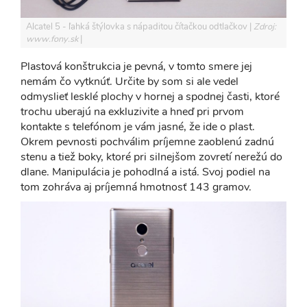
Alcatel 5 - ľahká štýlovka s nápaditou čítačkou odtlačkov
Zdroj:
www.fony.sk
Plastová konštrukcia je pevná, v tomto smere jej
nemám čo vytknúť. Určite by som si ale vedel
odmyslieť lesklé plochy v hornej a spodnej časti, ktoré
trochu uberajú na exkluzivite a hneď pri prvom
kontakte s telefónom je vám jasné, že ide o plast.
Okrem pevnosti pochválim príjemne zaoblenú zadnú
stenu a tiež boky, ktoré pri silnejšom zovretí nerežú do
dlane. Manipulácia je pohodlná a istá. Svoj podiel na
tom zohráva aj príjemná hmotnosť 143 gramov.