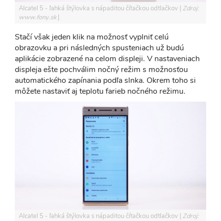
Alcatel 5 - ľahká štýlovka s nápaditou čítačkou odtlačkov
Zdroj:
www.fony.sk
Stačí však jeden klik na možnosť vyplniť celú
obrazovku a pri následných spusteniach už budú
aplikácie zobrazené na celom displeji. V nastaveniach
displeja ešte pochválim nočný režim s možnosťou
automatického zapínania podľa slnka. Okrem toho si
môžete nastaviť aj teplotu farieb nočného režimu.
Alcatel 5 - ľahká štýlovka s nápaditou čítačkou odtlačkov
Zdroj: