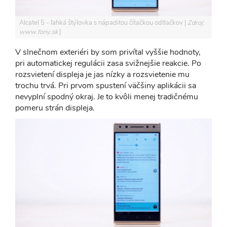
Alcatel 5 - ľahká štýlovka s nápaditou čítačkou odtlačkov
Zdroj:
www.fony.sk
V slnečnom exteriéri by som privítal vyššie hodnoty,
pri automatickej regulácii zasa svižnejšie reakcie. Po
rozsvietení displeja je jas nízky a rozsvietenie mu
trochu trvá. Pri prvom spustení väčšiny aplikácii sa
nevyplní spodný okraj. Je to kvôli menej tradičnému
pomeru strán displeja.