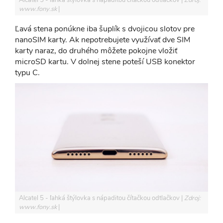
www.fony.sk
Ľavá stena ponúkne iba šuplík s dvojicou slotov pre
nanoSIM karty. Ak nepotrebujete využívať dve SIM
karty naraz, do druhého môžete pokojne vložiť
microSD kartu. V dolnej stene poteší USB konektor
typu C.
Alcatel 5 - ľahká štýlovka s nápaditou čítačkou odtlačkov
Zdroj:
www.fony.sk