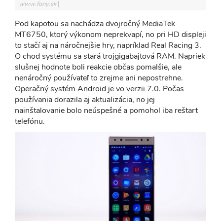
www.fony.sk
Pod kapotou sa nachádza dvojročný MediaTek
MT6750, ktorý výkonom neprekvapí, no pri HD displeji
to stačí aj na náročnejšie hry, napríklad Real Racing 3.
O chod systému sa stará trojgigabajtová RAM. Napriek
slušnej hodnote boli reakcie občas pomalšie, ale
nenáročný používateľ to zrejme ani nepostrehne.
Operačný systém Android je vo verzii 7.0. Počas
používania dorazila aj aktualizácia, no jej
nainštalovanie bolo neúspešné a pomohol iba reštart
telefónu.