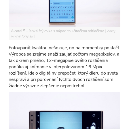
Alcatel 5 - ľahká štýlovka s nápaditou čítačkou odtlačkov
Zdroj:
www.fony.sk
Fotoaparát kvalitou nešokuje, no na momentky postačí.
Výrobca sa zrejme snaží zaujať počtom megapixelov, a
tak okrem plného, 12-megapixelového rozlíšenia
ponúka aj snímanie v interpolovanom 16 Mpix
rozlíšení. Ide o digitálny prepočet, ktorý dieru do sveta
nespraví a pri porovnaní týchto dvoch rozlíšení som
žiadne výrazne zlepšenie nepostrehol.