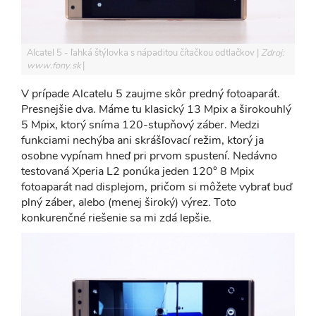
Alcatel 5 - ľahká štýlovka s nápaditou čítačkou odtlačkov
Zdroj:
www.fony.sk
V prípade Alcatelu 5 zaujme skôr predný fotoaparát.
Presnejšie dva. Máme tu klasický 13 Mpix a širokouhlý
5 Mpix, ktorý sníma 120-stupňový záber. Medzi
funkciami nechýba ani skrášľovací režim, ktorý ja
osobne vypínam hneď pri prvom spustení. Nedávno
testovaná Xperia L2 ponúka jeden 120° 8 Mpix
fotoaparát nad displejom, pričom si môžete vybrať buď
plný záber, alebo (menej široký) výrez. Toto
konkurenčné riešenie sa mi zdá lepšie.