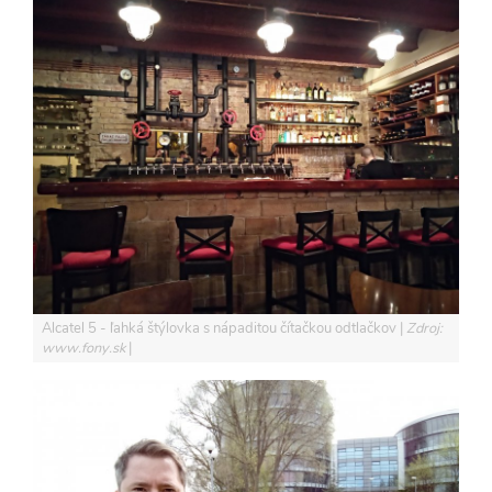
Alcatel 5 - ľahká štýlovka s nápaditou čítačkou odtlačkov
Zdroj:
www.fony.sk