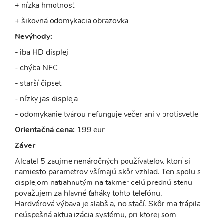
+ nízka hmotnosť
+ šikovná odomykacia obrazovka
Nevýhody:
- iba HD displej
- chýba NFC
- starší čipset
- nízky jas displeja
- odomykanie tvárou nefunguje večer ani v protisvetle
Orientačná cena:
199 eur
Záver
Alcatel 5 zaujme nenáročných používateľov, ktorí si
namiesto parametrov všímajú skôr vzhľad. Ten spolu s
displejom natiahnutým na takmer celú prednú stenu
považujem za hlavné ťaháky tohto telefónu.
Hardvérová výbava je slabšia, no stačí. Skôr ma trápila
neúspešná aktualizácia systému, pri ktorej som