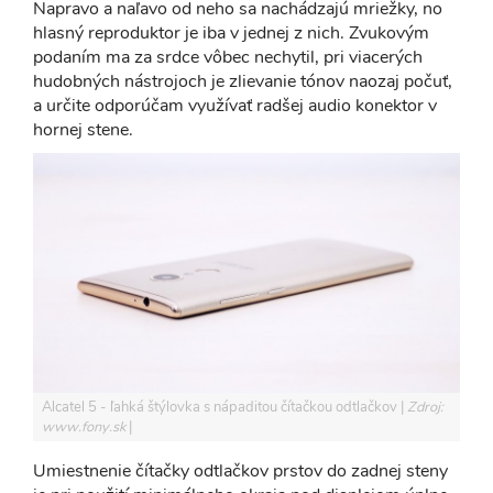
Napravo a naľavo od neho sa nachádzajú mriežky, no
hlasný reproduktor je iba v jednej z nich. Zvukovým
podaním ma za srdce vôbec nechytil, pri viacerých
hudobných nástrojoch je zlievanie tónov naozaj počuť,
a určite odporúčam využívať radšej audio konektor v
hornej stene.
Alcatel 5 - ľahká štýlovka s nápaditou čítačkou odtlačkov
Zdroj:
www.fony.sk
Umiestnenie čítačky odtlačkov prstov do zadnej steny