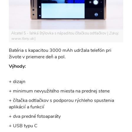
Alcatel 5 - ľahká štýlovka s nápaditou čítačkou odtlačkov
Zdroj:
www.fony.sk
Batéria s kapacitou 3000 mAh udržala telefón pri
živote v priemere deň a pol.
Výhody:
+ dizajn
+ minimum nevyužitého miesta na prednej stene
+ čítačka odtlačkov s podporou rýchleho spustenia
aplikácií a funkcií
+ dva predné fotoaparáty
+ USB typu C