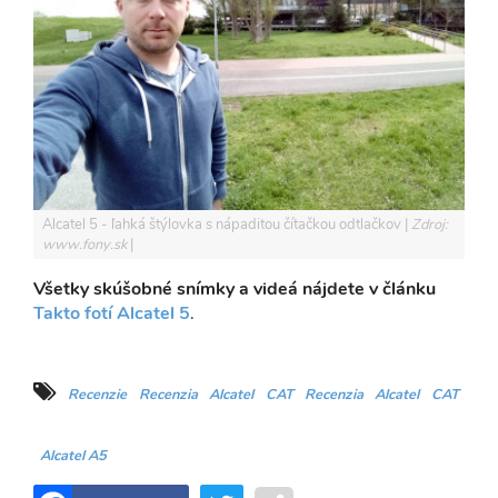
Alcatel 5 - ľahká štýlovka s nápaditou čítačkou odtlačkov
Zdroj:
www.fony.sk
Všetky skúšobné snímky a videá nájdete v článku
Takto fotí Alcatel 5
.
Recenzie
Recenzia
Alcatel
CAT
Recenzia
Alcatel
CAT
Alcatel A5