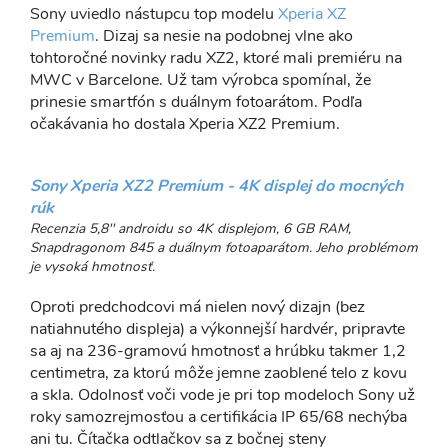
Sony uviedlo nástupcu top modelu
Xperia XZ
Premium
. Dizaj sa nesie na podobnej vlne ako
tohtoročné novinky radu XZ2, ktoré mali premiéru na
MWC v Barcelone. Už tam výrobca spomínal, že
prinesie smartfón s duálnym fotoarátom. Podľa
očakávania ho dostala Xperia XZ2 Premium.
Sony Xperia XZ2 Premium - 4K displej do mocných
rúk
Recenzia 5,8'' androidu so 4K displejom, 6 GB RAM,
Snapdragonom 845 a duálnym fotoaparátom. Jeho problémom
je vysoká hmotnosť.
Oproti predchodcovi má nielen nový dizajn (bez
natiahnutého displeja) a výkonnejší hardvér, pripravte
sa aj na 236-gramovú hmotnosť a hrúbku takmer 1,2
centimetra, za ktorú môže jemne zaoblené telo z kovu
a skla. Odolnosť voči vode je pri top modeloch Sony už
roky samozrejmosťou a certifikácia IP 65/68 nechýba
ani tu. Čítačka odtlačkov sa z bočnej steny