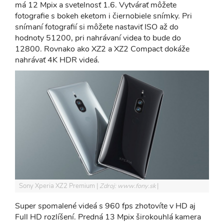
má 12 Mpix a svetelnosť 1.6. Vytvárať môžete
fotografie s bokeh eketom i čiernobiele snímky. Pri
snímaní fotografií si môžete nastaviť ISO až do
hodnoty 51200, pri nahrávaní videa to bude do
12800. Rovnako ako XZ2 a XZ2 Compact dokáže
nahrávať 4K HDR videá.
Sony Xperia XZ2 Premium
Zdroj: www.fony.sk
Super spomalené videá s 960 fps zhotovíte v HD aj
Full HD rozlíšení. Predná 13 Mpix širokouhlá kamera