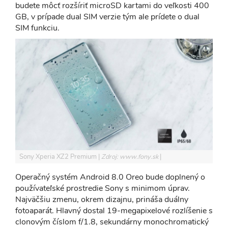
budete môcť rozšíriť microSD kartami do veľkosti 400
GB, v prípade dual SIM verzie tým ale prídete o dual
SIM funkciu.
Sony Xperia XZ2 Premium
Zdroj: www.fony.sk
Operačný systém Android 8.0 Oreo bude doplnený o
používateľské prostredie Sony s minimom úprav.
Najväčšiu zmenu, okrem dizajnu, prináša duálny
fotoaparát. Hlavný dostal 19-megapixelové rozlíšenie s
clonovým číslom f/1.8, sekundárny monochromatický