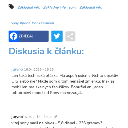
Základné info
Základné info
sony
Základné info
Sony Xperia XZ2 Premium
Twitter
Share
ZDIEĽAJ
Diskusia k článku:
juryno
16.04.2018 - 18:26
Len taká technická otázka. Má aspoň jeden z týchto objektív
OIS alebo nie? Nikde som o tom nenašiel zmienku. Inak asi
mobil len pre skalných fanúšikov. Bohužial ani jeden
tohtoročný model od Sony ma nezaujal.
Trvalý
odkaz
juryno
16.04.2018 - 18:26
v tej sony padli na hlavu - 5,8 dispel - 236 gramov?