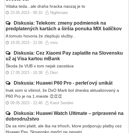
Vdaka teda...ale draha hracka naozaj je to
23.05.2023 - 00:10
Nightmare
Diskusia: Telekom: zmeny podmienok na
predplatených kartách a širšia ponuka MIX balíčkov
A tomuto hovoria že zlepšujú služby...
19.05.2023 - 21:00
miro
Diskusia: Cez Xiaomi Pay zaplatíte na Slovensku
už aj Visa kartou mBank
Škoda že VUB v tom nejak zaostáva
17.05.2023 - 10:38
Dezi
Diskusia: Huawei P60 Pro - perleťový unikát
Inak som si všimol, že DxO Mark bol dneska aktualizovaný a
P60 Pro je na 1.mieste 👏👏👏
09.05.2023 - 22:48
Karol Sendrei
Diskusia: Huawei Watch Ultimate – pripravené na
dobrodružstvo
Da sa nimi platit, ale iba na trhoch, ktore podporuju platby cez
Huawei Pay. Slovensko medzi ne nepatri.