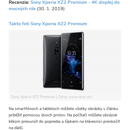
Recenzia:
Sony Xperia XZ2 Premium - 4K displej do
mocných rúk
(30. 1. 2019)
Takto fotí Sony Xperia XZ2 Premium
Sony Xperia XZ2 Premium
Zdroj: www.fony.sk
Na smartfónoch a tabletoch môžete všetky obrázky v článku
priblížiť pomocou dvoch prstov. Na počítači môžete obrázok
klikom presunúť do popredia a šípkami na klávesnici preskočiť
na ďalší.