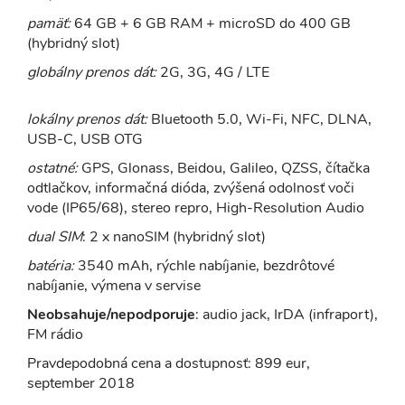
pamäť:
64 GB + 6 GB RAM + microSD do 400 GB
(hybridný slot)
globálny prenos dát:
2G, 3G, 4G / LTE
lokálny prenos dát:
Bluetooth 5.0, Wi-Fi, NFC, DLNA,
USB-C, USB OTG
ostatné:
GPS, Glonass, Beidou, Galileo, QZSS, čítačka
odtlačkov, informačná dióda, zvýšená odolnosť voči
vode (IP65/68), stereo repro, High-Resolution Audio
dual SIM
: 2 x nanoSIM (hybridný slot)
batéria:
3540 mAh, rýchle nabíjanie, bezdrôtové
nabíjanie, výmena v servise
Neobsahuje/nepodporuje
: audio jack, IrDA (infraport),
FM rádio
Pravdepodobná cena a dostupnosť: 899 eur,
september 2018