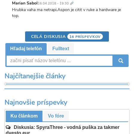
odkaz
Marian Sabol
16.04.2018 - 19:30
Hrubka vaha ma netrapi.Aspon je citit v ruke a hardware je
top.
CELÁ DISKUSIA
16 PRÍSPEVKOV
Hľadaj telefón
Fulltext
V
Najčítanejšie články
Najnovšie príspevky
Ku článkom
Vo fóre
Diskusia: SpyraThree - vodná puška za takmer
dvesto eur