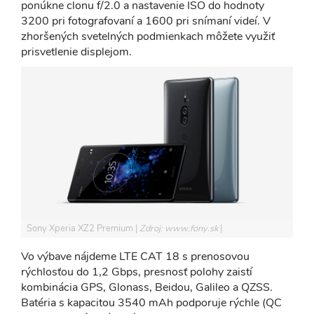
ponúkne clonu f/2.0 a nastavenie ISO do hodnoty
3200 pri fotografovaní a 1600 pri snímaní videí. V
zhoršených svetelných podmienkach môžete využiť
prisvetlenie displejom.
Sony Xperia XZ2 Premium
Zdroj: www.fony.sk
Vo výbave nájdeme LTE CAT 18 s prenosovou
rýchlosťou do 1,2 Gbps, presnosť polohy zaistí
kombinácia GPS, Glonass, Beidou, Galileo a QZSS.
Batéria s kapacitou 3540 mAh podporuje rýchle (QC