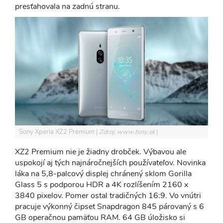
presťahovala na zadnú stranu.
Sony Xperia XZ2 Premium
Zdroj: www.fony.sk
XZ2 Premium nie je žiadny drobček. Výbavou ale
uspokojí aj tých najnáročnejších používateľov. Novinka
láka na 5,8-palcový displej chránený sklom Gorilla
Glass 5 s podporou HDR a 4K rozlíšením 2160 x
3840 pixelov. Pomer ostal tradičných 16:9. Vo vnútri
pracuje výkonný čipset Snapdragon 845 párovaný s 6
GB operačnou pamäťou RAM. 64 GB úložisko si