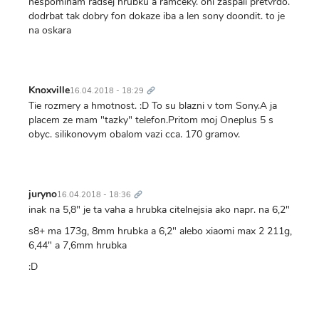
nespominam radsej hrubku a ramceky. oni zaspali pretvrdo.
dodrbat tak dobry fon dokaze iba a len sony doondit. to je
na oskara
Trvalý
odkaz
Knoxville
16.04.2018 - 18:29
Tie rozmery a hmotnost. :D To su blazni v tom Sony.A ja
placem ze mam "tazky" telefon.Pritom moj Oneplus 5 s
obyc. silikonovym obalom vazi cca. 170 gramov.
Trvalý
odkaz
juryno
16.04.2018 - 18:36
inak na 5,8" je ta vaha a hrubka citelnejsia ako napr. na 6,2"
s8+ ma 173g, 8mm hrubka a 6,2" alebo xiaomi max 2 211g,
6,44" a 7,6mm hrubka
:D
Trvalý