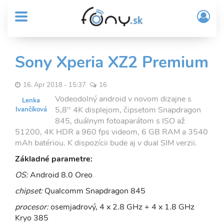
User
Skočiť
Prih
na
MENU
account
/
hlavný
Regi
menu
obsah
Sub
Sony Xperia XZ2 Premium
Header
menu
16. Apr 2018 - 15:37
16
Vodeodolný android v novom dizajne s
Lenka
5,8'' 4K displejom, čipsetom Snapdragon
Ivančíková
845, duálnym fotoaparátom s ISO až
51200, 4K HDR a 960 fps videom, 6 GB RAM a 3540
mAh batériou. K dispozícii bude aj v dual SIM verzii.
Základné parametre:
OS:
Android 8.0 Oreo
chipset:
Qualcomm Snapdragon 845
procesor:
osemjadrový, 4 x 2.8 GHz + 4 x 1.8 GHz
Kryo 385