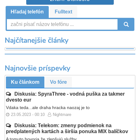
Hľadaj telefón
Fulltext
V
Najčítanejšie články
Najnovšie príspevky
Ku článkom
Vo fóre
Diskusia: SpyraThree - vodná puška za takmer
dvesto eur
Vdaka teda...ale draha hracka naozaj je to
23.05.2023 - 00:10
Nightmare
Diskusia: Telekom: zmeny podmienok na
predplatených kartách a širšia ponuka MIX balíčkov
A tomuto hovoria že zlepšujú služby...