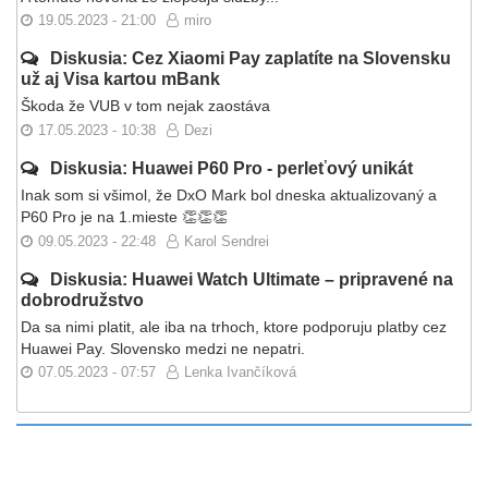
19.05.2023 - 21:00
miro
Diskusia: Cez Xiaomi Pay zaplatíte na Slovensku
už aj Visa kartou mBank
Škoda že VUB v tom nejak zaostáva
17.05.2023 - 10:38
Dezi
Diskusia: Huawei P60 Pro - perleťový unikát
Inak som si všimol, že DxO Mark bol dneska aktualizovaný a
P60 Pro je na 1.mieste 👏👏👏
09.05.2023 - 22:48
Karol Sendrei
Diskusia: Huawei Watch Ultimate – pripravené na
dobrodružstvo
Da sa nimi platit, ale iba na trhoch, ktore podporuju platby cez
Huawei Pay. Slovensko medzi ne nepatri.
07.05.2023 - 07:57
Lenka Ivančíková