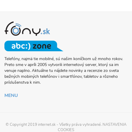
Telefóny, najmä tie mobilné, sú našim koníčkom už mnoho rokov.
O
Preto sme v apríli 2005 vytvorili internetový server, ktorý sa im
PROJEKTE
venuje naplno. Aktuálne tu nájdete novinky a recenzie zo sveta
FONY.SK
bežných mobiných telefónov i smartfónov, tabletov a rôzneho
príslušenstva k nim.
MENU
© Copyright 2019
internet.sk
- Všetky práva vyhradené.
NASTAVENIA
COOKIES