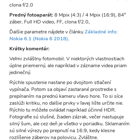
clona f/2.0
Predný fotoaparát:
8 Mpix (4:3) / 4 Mpix (16:9), 84°
záber, Full HD video, FF, clona f/2.0,
Ďalšie parametre nájdete v článku
Základné info:
Nokia 6.1 (Nokia 6 2018)
.
Krátky komentár:
Veľmi zvláštny fotomobil. V niektorých vlastnostiach
úplne priemerný, ale napríklad v zázname videa priam
jedinečný.
Rýchle spustenie nastane po dvojitom stlačení
vypínača. Potom sa objaví zastarané prostredie s
prepínaním na prednú kameru vľavo hore. To si síce
zaslúži kritiku, no ďalšie prvky v ľavej lište určite nie.
Rýchlo tu môžete ovládať napríklad účinné HDR.
Fotografie sú slušné, žiaden zázrak, večer nastupuje
silný šum, ale cez deň je všetko v poriadku. Sklamaním
sú silné výrezy po prepnutí na 16:9, kedy klesne
rozlíšenie záberov na polovicu. Zvláštne.