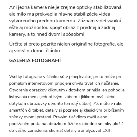
Ani jedna kamera nie je zrejme opticky stabilizovaná,
ale milo ma prekvapila hlavne stabilizácia videa
vytvoreného prednou kamerou. Záznam videí vyniká
ešte aj možnosťou spojiť obraz z prednej a zadnej
kamery, a to hneď dvomi spôsobmi.
Určite si preto pozrite nielen originálne fotografie, ale
aj videá na konci článku.
GALÉRIA FOTOGRAFIÍ
Všetky fotografie v článku sú v plnej kvalite, preto môže pri
pomalom internetovom pripojení chvíľu trvať ich načítanie.
Otvorenie obrázkov kliknutím / dotykom prináša len pohodlie
listovania medzi jednotlivými zábermi (klikom myši alebo
dotykom obrazovky otvoríte ten istý súbor). Ak máte v ruke
smartfón či tablet, detaily si pozriete aj klasickým priblížením
snímky dvomi prstami. Pravým tlačidlom myši alebo
podržaním prsta na obrázku môžete slobodne snímky uložiť
do vášho zariadenia, skúmať detaily a analyzovať EXIF.