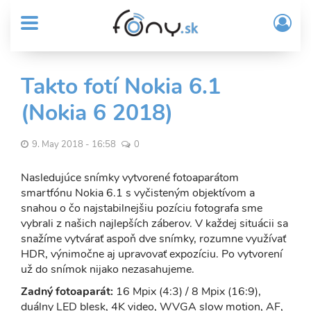
User
Skočiť
Prih
na
MENU
account
/
hlavný
Regi
menu
obsah
Sub
Takto fotí Nokia 6.1
Header
(Nokia 6 2018)
menu
9. May 2018 - 16:58
0
Nasledujúce snímky vytvorené fotoaparátom
smartfónu Nokia 6.1 s vyčisteným objektívom a
snahou o čo najstabilnejšiu pozíciu fotografa sme
vybrali z našich najlepších záberov. V každej situácii sa
snažíme vytvárať aspoň dve snímky, rozumne využívať
HDR, výnimočne aj upravovať expozíciu. Po vytvorení
už do snímok nijako nezasahujeme.
Zadný fotoaparát:
16 Mpix (4:3) / 8 Mpix (16:9),
duálny LED blesk, 4K video, WVGA slow motion, AF,