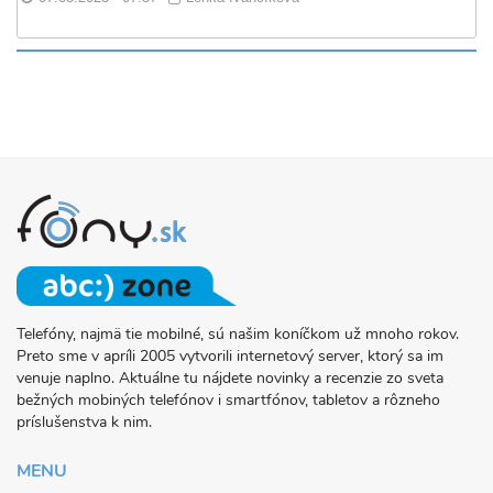
Telefóny, najmä tie mobilné, sú našim koníčkom už mnoho rokov.
O
Preto sme v apríli 2005 vytvorili internetový server, ktorý sa im
PROJEKTE
venuje naplno. Aktuálne tu nájdete novinky a recenzie zo sveta
FONY.SK
bežných mobiných telefónov i smartfónov, tabletov a rôzneho
príslušenstva k nim.
MENU