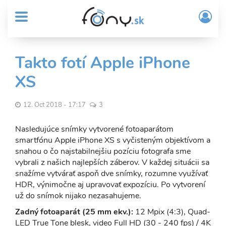
User
Skočiť
Prih
na
MENU
account
/
hlavný
Regi
menu
obsah
Sub
Takto fotí Apple iPhone
Header
XS
menu
12. Oct 2018 - 17:17
3
Nasledujúce snímky vytvorené fotoaparátom
smartfónu Apple iPhone XS s vyčisteným objektívom a
snahou o čo najstabilnejšiu pozíciu fotografa sme
vybrali z našich najlepších záberov. V každej situácii sa
snažíme vytvárať aspoň dve snímky, rozumne využívať
HDR, výnimočne aj upravovať expozíciu. Po vytvorení
už do snímok nijako nezasahujeme.
Zadný fotoaparát (25 mm ekv.):
12 Mpix (4:3), Quad-
LED True Tone blesk, video Full HD (30 - 240 fps) / 4K