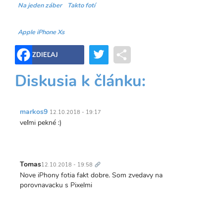
Na jeden záber
Takto fotí
Apple iPhone Xs
Twitter
Share
ZDIEĽAJ
Diskusia k článku:
markos9
12.10.2018 - 19:17
veľmi pekné :)
Trvalý
odkaz
Tomas
12.10.2018 - 19:58
Nove iPhony fotia fakt dobre. Som zvedavy na
porovnavacku s Pixelmi
Trvalý