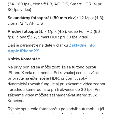
(24 - 60 fps), clona f/1.8, AF, OIS, Smart HDR (aj pri
30 fps videu)
Sekundárny fotoaparát (50 mm ekv.):
12 Mpix (4:3),
clona f/2.4, AF, OIS
Predný fotoaparát:
7 Mpix (4:3), video Full HD (60
fps), clona f/2.2, Smart HDR pri 30 fps videu
Ďalšie parametre nájdete v článku
Základné info:
Apple iPhone XS
.
Krátky komentár:
Na prvý pohľad sa môže zdať, že sa tu toho oproti
iPhonu X veľa nezmenilo. Pri rovnakej cene sa však
pripravte na ešte lepšie HDR, pričom vysoký
dynamický rozsah funguje aj pri zázname videa zadnou
i prednou kamerou, a to pri frekvencii do 30 fps. Pri
zázname videa môžete zaznamenávať stereo zvuk.
Konečne.
Rýchle spustenie fotoaparátu po zodvihnutí mobilu (či