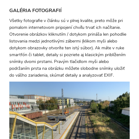
GALÉRIA FOTOGRAFIÍ
Všetky fotografie v článku sú v plnej kvalite, preto môže pri
pomalom internetovom pripojení chvíľu trvať ich načítanie.
Otvorenie obrázkov kliknutím / dotykom prináša len pohodlie
listovania medzi jednotlivými zábermi (klikom myši alebo
dotykom obrazovky otvoríte ten istý súbor). Ak máte v ruke
smartfón či tablet, detaily si pozriete aj klasickým priblížením
snímky dvomi prstami. Pravým tlačidlom myši alebo
podržaním prsta na obrázku môžete slobodne snímky uložiť
do vášho zariadenia, skúmať detaily a analyzovať EXIF.