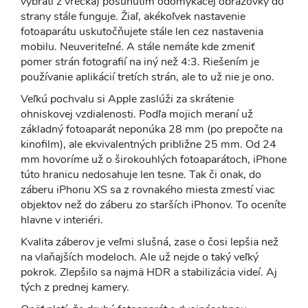
vybratí z vrecka) posunutím odomykacej obrazovky do
strany stále funguje. Žiaľ, akékoľvek nastavenie
fotoaparátu uskutočňujete stále len cez nastavenia
mobilu. Neuveriteľné. A stále nemáte kde zmeniť
pomer strán fotografií na iný než 4:3. Riešením je
používanie aplikácií tretích strán, ale to už nie je ono.
Veľkú pochvalu si Apple zaslúži za skrátenie
ohniskovej vzdialenosti. Podľa mojich meraní už
základný fotoaparát neponúka 28 mm (po prepočte na
kinofilm), ale ekvivalentných približne 25 mm. Od 24
mm hovoríme už o širokouhlých fotoaparátoch, iPhone
túto hranicu nedosahuje len tesne. Tak či onak, do
záberu iPhonu XS sa z rovnakého miesta zmestí viac
objektov než do záberu zo starších iPhonov. To oceníte
hlavne v interiéri.
Kvalita záberov je veľmi slušná, zase o čosi lepšia než
na vlaňajších modeloch. Ale už nejde o taký veľký
pokrok. Zlepšilo sa najmä HDR a stabilizácia videí. Aj
tých z prednej kamery.