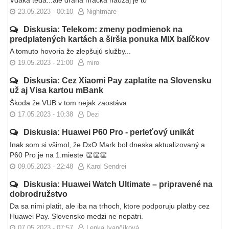
23.05.2023 - 00:10
Nightmare
Diskusia: Telekom: zmeny podmienok na
predplatených kartách a širšia ponuka MIX balíčkov
A tomuto hovoria že zlepšujú služby...
19.05.2023 - 21:00
miro
Diskusia: Cez Xiaomi Pay zaplatíte na Slovensku
už aj Visa kartou mBank
Škoda že VUB v tom nejak zaostáva
17.05.2023 - 10:38
Dezi
Diskusia: Huawei P60 Pro - perleťový unikát
Inak som si všimol, že DxO Mark bol dneska aktualizovaný a
P60 Pro je na 1.mieste 👏👏👏
09.05.2023 - 22:48
Karol Sendrei
Diskusia: Huawei Watch Ultimate – pripravené na
dobrodružstvo
Da sa nimi platit, ale iba na trhoch, ktore podporuju platby cez
Huawei Pay. Slovensko medzi ne nepatri.
07.05.2023 - 07:57
Lenka Ivančíková