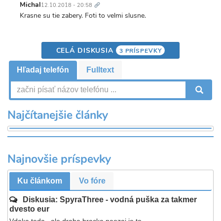
odkaz
Michal
12.10.2018 - 20:58
Krasne su tie zabery. Foti to velmi slusne.
CELÁ DISKUSIA
3 PRÍSPEVKY
Hľadaj telefón
Fulltext
V
Najčítanejšie články
Najnovšie príspevky
Ku článkom
Vo fóre
Diskusia: SpyraThree - vodná puška za takmer
dvesto eur
Vdaka teda...ale draha hracka naozaj je to