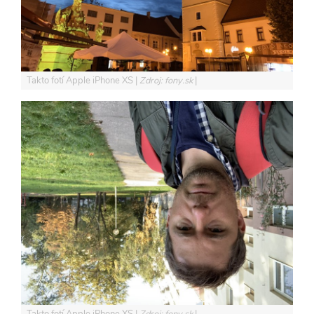
Takto fotí Apple iPhone XS
Zdroj: fony.sk
Takto fotí Apple iPhone XS
Zdroj: fony.sk