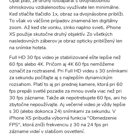
Opäť platí, že druhý fotoaparát s dvojnásobnou
ohniskovou vzdialenosťou využívate len minimálne.
Keď stlačíte tlačidlo 1x, obraz sa dvojnásobne priblíži.
To však vo väčšine prípadov znamená len digitálny
zoom. Až keď ste vonku, slnko naplno svieti, iPhone
XS použije skutočne druhý objektív. Zo všetkých
nasledovných záberov je obraz opticky priblížený len
na snímke hotela.
Full HD 30 fps video je stabilizované ešte lepšie než
60 fps alebo 4K. Pričom aj 4K 60 fps nemôžeme
označiť za roztrasené. Pri Full HD videu s 30 snímkami
za sekundu počítajte aj s najlepším dynamickým
rozsahom. Platí to aj pri prednej kamere, ktorá pri 60
fps prepáli svetlé pozadie za mnou oveľa viac než pri
30 fps zázname. Takže ak nepotrebujete 60 fps, ani ho
zbytočne nepoužívajte. Aj večerné video je vždy lepšie
s 30 (alebo dokonca 24) snímkami za sekundu. V
iPhone XS pribudla výborná funkcia "Obmedzenie
FPS", ktorá zníži frekvenciu z 30 na 24 fps pri
zázname videí v slabšom osvetlení.