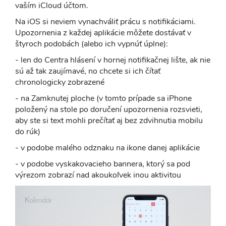
vaším iCloud účtom.
Na iOS si neviem vynachváliť prácu s notifikáciami.
Upozornenia z každej aplikácie môžete dostávať v
štyroch podobách (alebo ich vypnúť úplne):
- len do Centra hlásení v hornej notifikačnej lište, ak nie
sú až tak zaujímavé, no chcete si ich čítať
chronologicky zobrazené
- na Zamknutej ploche (v tomto prípade sa iPhone
položený na stole po doručení upozornenia rozsvieti,
aby ste si text mohli prečítať aj bez zdvihnutia mobilu
do rúk)
- v podobe malého odznaku na ikone danej aplikácie
- v podobe vyskakovacieho bannera, ktorý sa pod
výrezom zobrazí nad akoukoľvek inou aktivitou