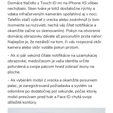
Domáce tlačidlo s Touch ID mi na iPhone XS vôbec
nechýbalo. Sken tváre je totiž dostatočne rýchly a
vďaka infračerveným kamerám spoľahlivý aj v noci.
Telefón stačí vybrať z vrecka alebo zodvihnúť (v tom
momente sa rozsvieti, nechá vás čítať notifikácie a
okamžite začne so skenovaním). Pokyn na otvorenie
domácej obrazovky dávate až posunutím prsta nahor.
Najlepšie je, že nezáleží na tom, či vás rozpozná skôr
kamera alebo skôr vydáte pokyn prstom.
- Ak si pár sekúnd čítate notifikácie na uzamykacej
obrazovke, medzičasom je vaša identita určite
potvrdená a swipe palcom hneď zobrazí ikony na
ploche.
- Ak vyberám mobil z vrecka a okamžite posuniem
palec, je zaregistrovaná požiadavka a systém sa
odomkne po dodatočnej pol sekunde, počas ktorej
mobil presúvam pred tvár a Face ID chytá svoje
dôležité kontúry.