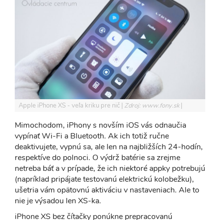
Apple iPhone XS - veľa kriku pre nič
Zdroj: www.fony.sk
Mimochodom, iPhony s novším iOS vás odnaučia
vypínať Wi-Fi a Bluetooth. Ak ich totiž ručne
deaktivujete, vypnú sa, ale len na najbližších 24-hodín,
respektíve do polnoci. O výdrž batérie sa zrejme
netreba báť a v prípade, že ich niektoré appky potrebujú
(napríklad pripájate testovanú elektrickú kolobežku),
ušetria vám opätovnú aktiváciu v nastaveniach. Ale to
nie je výsadou len XS-ka.
iPhone XS bez čítačky ponúkne prepracovanú