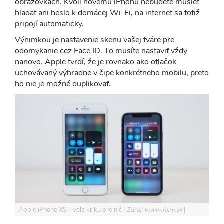
obrazovkách. Kvôli novému iPhonu nebudete musieť
hľadať ani heslo k domácej Wi-Fi, na internet sa totiž
pripojí automaticky.
Výnimkou je nastavenie skenu vašej tváre pre
odomykanie cez Face ID. To musíte nastaviť vždy
nanovo. Apple tvrdí, že je rovnako ako otlačok
uchovávaný výhradne v čipe konkrétneho mobilu, preto
ho nie je možné duplikovať.
Apple iPhone XS - veľa kriku pre nič
Zdroj: www.fony.sk