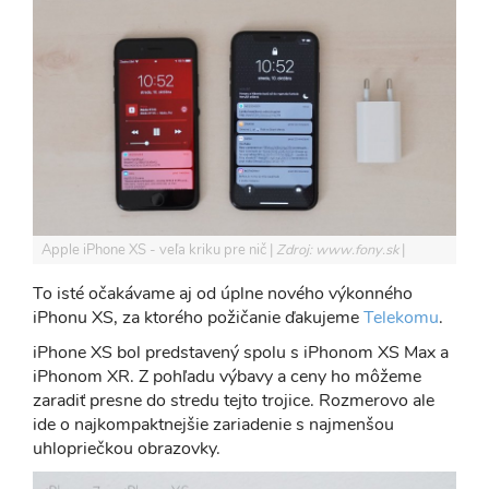
Apple iPhone XS - veľa kriku pre nič
Zdroj: www.fony.sk
To isté očakávame aj od úplne nového výkonného
iPhonu XS, za ktorého požičanie ďakujeme
Telekomu
.
iPhone XS bol predstavený spolu s iPhonom XS Max a
iPhonom XR. Z pohľadu výbavy a ceny ho môžeme
zaradiť presne do stredu tejto trojice. Rozmerovo ale
ide o najkompaktnejšie zariadenie s najmenšou
uhlopriečkou obrazovky.