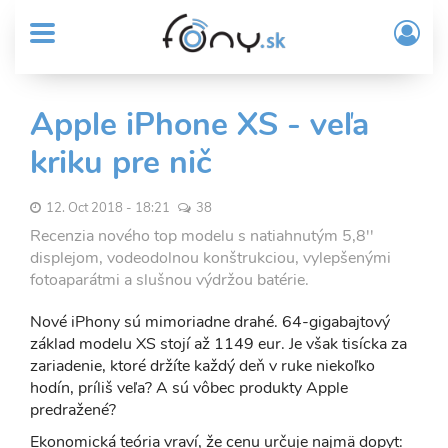
User
Skočiť
Prih
na
MENU
account
/
hlavný
Regi
menu
obsah
Sub
Apple iPhone XS - veľa
Header
kriku pre nič
menu
12. Oct 2018 - 18:21
38
Recenzia nového top modelu s natiahnutým 5,8''
displejom, vodeodolnou konštrukciou, vylepšenými
fotoaparátmi a slušnou výdržou batérie.
Nové iPhony sú mimoriadne drahé. 64-gigabajtový
základ modelu XS stojí až 1149 eur. Je však tisícka za
zariadenie, ktoré držíte každý deň v ruke niekoľko
hodín, príliš veľa? A sú vôbec produkty Apple
predražené?
Ekonomická teória vraví, že cenu určuje najmä dopyt: