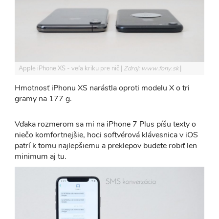
Apple iPhone XS - veľa kriku pre nič
Zdroj: www.fony.sk
Hmotnosť iPhonu XS narástla oproti modelu X o tri
gramy na 177 g.
Vďaka rozmerom sa mi na iPhone 7 Plus píšu texty o
niečo komfortnejšie, hoci softvérová klávesnica v iOS
patrí k tomu najlepšiemu a preklepov budete robiť len
minimum aj tu.