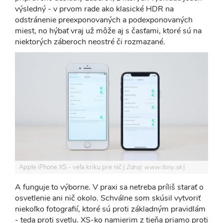
výsledný - v prvom rade ako klasické HDR na
odstránenie preexponovaných a podexponovaných
miest, no hýbať vraj už môže aj s časťami, ktoré sú na
niektorých záberoch neostré či rozmazané.
Apple iPhone XS - veľa kriku pre nič
Zdroj: www.fony.sk
A funguje to výborne. V praxi sa netreba príliš starať o
osvetlenie ani nič okolo. Schválne som skúsil vytvoriť
niekoľko fotografií, ktoré sú proti základným pravidlám
- teda proti svetlu. XS-ko namierim z tieňa priamo proti