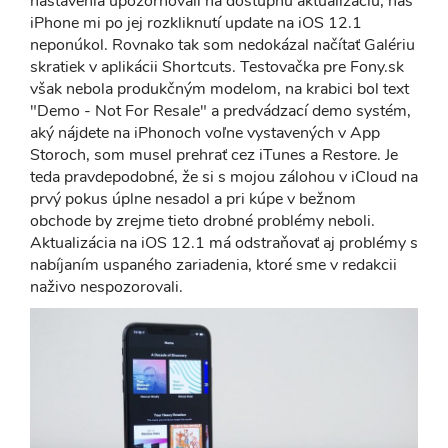
nastavenia upozorňovali na dostupnú aktualizáciu, náš
iPhone mi po jej rozkliknutí update na iOS 12.1
neponúkol. Rovnako tak som nedokázal načítať Galériu
skratiek v aplikácii Shortcuts. Testovačka pre Fony.sk
však nebola produkčným modelom, na krabici bol text
"Demo - Not For Resale" a predvádzací demo systém,
aký nájdete na iPhonoch voľne vystavených v App
Storoch, som musel prehrať cez iTunes a Restore. Je
teda pravdepodobné, že si s mojou zálohou v iCloud na
prvý pokus úplne nesadol a pri kúpe v bežnom
obchode by zrejme tieto drobné problémy neboli.
Aktualizácia na iOS 12.1 má odstraňovať aj problémy s
nabíjaním uspaného zariadenia, ktoré sme v redakcii
naživo nespozorovali.