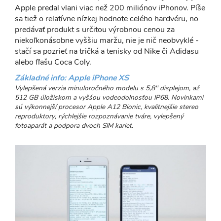
Apple predal vlani viac než 200 miliónov iPhonov. Píše
sa tiež o relatívne nízkej hodnote celého hardvéru, no
predávať produkt s určitou výrobnou cenou za
niekoľkonásobne vyššiu maržu, nie je nič neobvyklé -
stačí sa pozrieť na tričká a tenisky od Nike či Adidasu
alebo fľašu Coca Coly.
Základné info: Apple iPhone XS
Vylepšená verzia minuloročného modelu s 5,8'' displejom, až
512 GB úložiskom a vyššou vodeodolnosťou IP68. Novinkami
sú výkonnejší procesor Apple A12 Bionic, kvalitnejšie stereo
reproduktory, rýchlejšie rozpoznávanie tváre, vylepšený
fotoaparát a podpora dvoch SIM kariet.