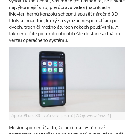
vysokú kúpnu cenu, vás môže tešiť aspoň to, že získate
najvýkonnejší stroj pre úpravu videa (napríklad v
iMovie), hernú konzolu schopnú spustiť náročné 3D
tituly a smartfón, ktorý sa výrazne nespomalí ani po
dvoch, troch či možno štyroch rokoch používania. A
takmer určite po tomto období ešte dostane aktuálnu
verziu operačného systému.
Apple iPhone XS - veľa kriku pre nič
Zdroj: www.fony.sk
Musím spomenúť aj to, že hoci ma systémové