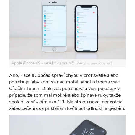
Apple iPhone XS - veľa kriku pre nič
Zdroj: www.fony.sk
Áno, Face ID občas spraví chybu v protisvetle alebo
potrebuje, aby som sa nad mobil nahol o trochu viac.
Čítačka Touch ID ale zas potrebovala viac pokusov v
prípade, že som mal mokré alebo špinavé ruky, takže
spoľahlivosť vidím ako 1:1. Na stranu novej generácie
zabezpečenia sa prikláňam kvôli pohodlnosti a gestám.