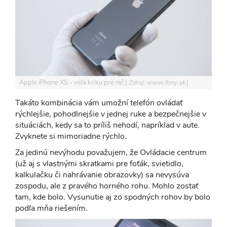
Apple iPhone XS - veľa kriku pre nič
Zdroj: www.fony.sk
Takáto kombinácia vám umožní telefón ovládať
rýchlejšie, pohodlnejšie v jednej ruke a bezpečnejšie v
situáciách, kedy sa to príliš nehodí, napríklad v aute.
Zvyknete si mimoriadne rýchlo.
Za jedinú nevýhodu považujem, že Ovládacie centrum
(už aj s vlastnými skratkami pre foťák, svietidlo,
kalkulačku či nahrávanie obrazovky) sa nevysúva
zospodu, ale z pravého horného rohu. Mohlo zostať
tam, kde bolo. Vysunutie aj zo spodných rohov by bolo
podľa mňa riešením.