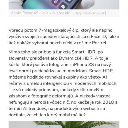
Apple iPhone XS - veľa kriku pre nič
Zdroj: www.fony.sk
Vpredu potom 7-megapixelový čip, ktorý ale naplno
využíva svojich susedov starajúcich sa o Face ID, takže
tiež dokáže vytvárať bokeh efekt v režime Portrét.
Mimo toho ale pribudla funkcia Smart HDR, po
slovensky preložená ako Dynamické HDR. A to je
kúzlo, ktoré posúva fotografie z iPhonu XS na nový
level oproti predchádzajúcim modelom. Smart HDR
môžeme hodiť do rovnakej skupiny ako všetky AI
režimy s umelou inteligenciou v moderných mobiloch.
Tie sú niekedy prínosom, inokedy skôr umelým
zásahom a fotografie deformujú. A niekedy vlastne
nefungujú a nerobia vôbec nič, no keďže je rok 2018 a
termín AI trendový, na produktových weboch sa
dočítate, že ich ten ktorý mobil má tiež.