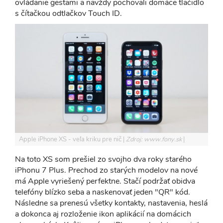
ovládanie gestami a navždy pochovali domáce tlačidlo
s čítačkou odtlačkov Touch ID.
Apple iPhone XS - veľa kriku pre nič
Zdroj: www.fony.sk
Na toto XS som prešiel zo svojho dva roky starého
iPhonu 7 Plus. Prechod zo starých modelov na nové
má Apple vyriešený perfektne. Stačí podržať obidva
telefóny blízko seba a naskenovať jeden "QR" kód.
Následne sa prenesú všetky kontakty, nastavenia, heslá
a dokonca aj rozloženie ikon aplikácií na domácich