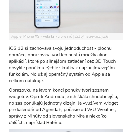
Apple iPhone XS - veľa kriku pre nič
Zdroj: www.fony.sk
iOS 12 si zachováva svoju jednoduchosť - plochu
domácej obrazovky tvorí len hustá mriežka ikon
aplikácií, ktoré po silnejšom zatlačení cez 3D Touch
obvykle ponúknu rýchle skratky k najzaujímavejším
funkciám. No už aj operačný systém od Apple sa
celkom nafukuje.
Obrazovku na ľavom konci ponuky tvorí zoznam
widgetov. Oproti Androidu je ich škála chudobnejšia,
no zas ponúkajú jednotný dizajn. Ja využívam widget
pre kalendár od Agenda+, počasie od WU Weather,
správy z Minúty od slovenského Nka a niekoľko
ďalších, napríklad Batériu.