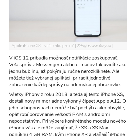
Apple iPhone XS - veľa kriku pre nič
Zdroj: www.fony.sk
V iOS 12 pribudla možnosť notifikácie zoskupovať.
Veľa správ z Messengera alebo e-mailov tak uvidíte ako
jednu bublinu, až pokým ju ručne nerozkliknete. Ale
môžete tiež vybranej aplikácii priradiť jednotlivé
zobrazenie každej správy na odomykacej obrazovke.
Všetky iPhony z roku 2018, a teda aj tento iPhone XS,
dostali nový mimoriadne výkonný čipset Apple A12. O
jeho schopnostiach nemôže byť pochýb a ako obvykle,
opäť robí porovnanie veľkostí RAM s androidmi
nepodstatným. Pri výbere konkrétneho modelu nového
iPhonu vás ale môže zaujímať, že XS a XS Max
ponúknu 4 GB RAM, kým iPhone XR a vlaňajší iPhone