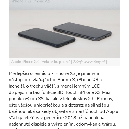
Apple iPhone XS - veľa kriku pre nič
Zdroj: www.fony.sk
Pre lepšiu orientáciu - iPhone XS je priamym
nástupcom vlaňajšieho iPhonu X; iPhone XR je
lacnejší, o trochu väčší, s menej jemným LCD
displejom a bez funkcie 3D Touch; iPhone XS Max
ponúka výkon XS-ka, ale v tele pluskových iPhonov, s
ešte väčšou uhlopriečkou a s doteraz najsilnejšou
batériou, aká sa kedy objavila v smartfónoch od Applu.
Všetky telefóny z generácie 2018 už nabehli na
natiahnuté displeje s vykrojením, odomykanie tvárou,