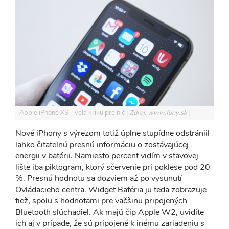
Apple iPhone XS - veľa kriku pre nič
Zdroj: www.fony.sk
Nové iPhony s výrezom totiž úplne stupídne odstrániil
ľahko čitateľnú presnú informáciu o zostávajúcej
energii v batérii. Namiesto percent vidím v stavovej
lište iba piktogram, ktorý sčervenie pri poklese pod 20
%. Presnú hodnotu sa dozviem až po vysunutí
Ovládacieho centra. Widget Batéria ju teda zobrazuje
tiež, spolu s hodnotami pre väčšinu pripojených
Bluetooth slúchadiel. Ak majú čip Apple W2, uvidíte
ich aj v prípade, že sú pripojené k inému zariadeniu s