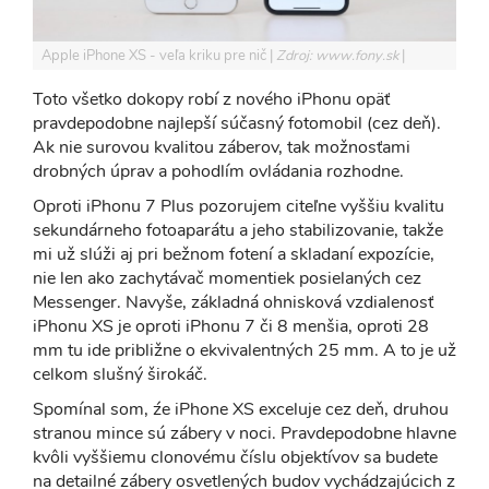
Apple iPhone XS - veľa kriku pre nič
Zdroj: www.fony.sk
Toto všetko dokopy robí z nového iPhonu opäť
pravdepodobne najlepší súčasný fotomobil (cez deň).
Ak nie surovou kvalitou záberov, tak možnosťami
drobných úprav a pohodlím ovládania rozhodne.
Oproti iPhonu 7 Plus pozorujem citeľne vyššiu kvalitu
sekundárneho fotoaparátu a jeho stabilizovanie, takže
mi už slúži aj pri bežnom fotení a skladaní expozície,
nie len ako zachytávač momentiek posielaných cez
Messenger. Navyše, základná ohnisková vzdialenosť
iPhonu XS je oproti iPhonu 7 či 8 menšia, oproti 28
mm tu ide približne o ekvivalentných 25 mm. A to je už
celkom slušný širokáč.
Spomínal som, źe iPhone XS exceluje cez deň, druhou
stranou mince sú zábery v noci. Pravdepodobne hlavne
kvôli vyššiemu clonovému číslu objektívov sa budete
na detailné zábery osvetlených budov vychádzajúcich z