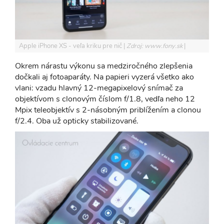
Apple iPhone XS - veľa kriku pre nič
Zdroj: www.fony.sk
Okrem nárastu výkonu sa medziročného zlepšenia
dočkali aj fotoaparáty. Na papieri vyzerá všetko ako
vlani: vzadu hlavný 12-megapixelový snímač za
objektívom s clonovým číslom f/1.8, vedľa neho 12
Mpix teleobjektív s 2-násobným priblížením a clonou
f/2.4. Oba už opticky stabilizované.