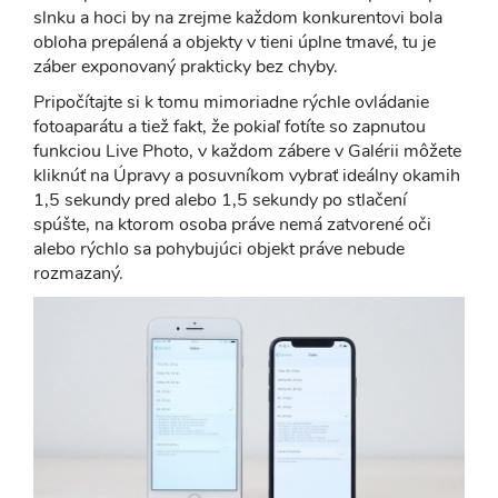
slnku a hoci by na zrejme každom konkurentovi bola
obloha prepálená a objekty v tieni úplne tmavé, tu je
záber exponovaný prakticky bez chyby.
Pripočítajte si k tomu mimoriadne rýchle ovládanie
fotoaparátu a tiež fakt, že pokiaľ fotíte so zapnutou
funkciou Live Photo, v každom zábere v Galérii môžete
kliknúť na Úpravy a posuvníkom vybrať ideálny okamih
1,5 sekundy pred alebo 1,5 sekundy po stlačení
spúšte, na ktorom osoba práve nemá zatvorené oči
alebo rýchlo sa pohybujúci objekt práve nebude
rozmazaný.