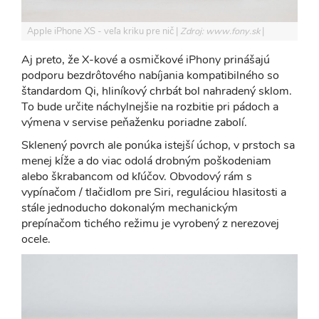
Apple iPhone XS - veľa kriku pre nič
Zdroj: www.fony.sk
Aj preto, že X-kové a osmičkové iPhony prinášajú
podporu bezdrôtového nabíjania kompatibilného so
štandardom Qi, hliníkový chrbát bol nahradený sklom.
To bude určite náchylnejšie na rozbitie pri pádoch a
výmena v servise peňaženku poriadne zabolí.
Sklenený povrch ale ponúka istejší úchop, v prstoch sa
menej kĺže a do viac odolá drobným poškodeniam
alebo škrabancom od kľúčov. Obvodový rám s
vypínačom / tlačidlom pre Siri, reguláciou hlasitosti a
stále jednoducho dokonalým mechanickým
prepínačom tichého režimu je vyrobený z nerezovej
ocele.