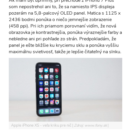
Ak mám byť úprimný, pri prechode z iPhonu 7 Plus
som nepostrehol ani to, že sa namiesto IPS displeja
pozerám na 5,8-palcový OLED panel. Matica s 1125 x
2436 bodmi ponúka o niečo jemnejšie zobrazenie
(458 ppi). Pri ich priamom porovnaní vidím, že nová
obrazovka je kontrastnejšia, ponúka výraznejšie farby a
nebledne ani pri pohľade zo strán. Predpokladám, že
panel je ešte bližšie ku kryciemu sklu a ponúka vyššiu
maximálnu svietivosť, takže je lepšie čitateľný na slnku.
Apple iPhone XS - veľa kriku pre nič
Zdroj: www.fony.sk