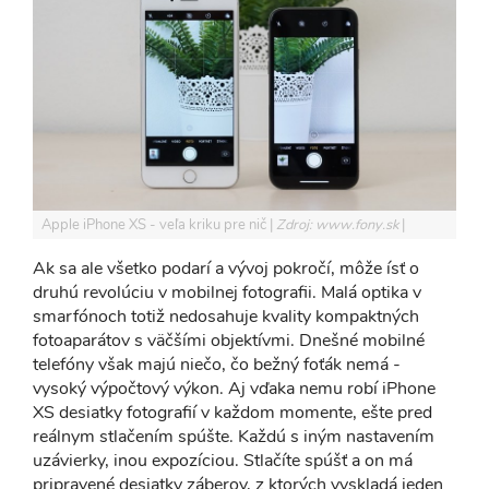
Apple iPhone XS - veľa kriku pre nič
Zdroj: www.fony.sk
Ak sa ale všetko podarí a vývoj pokročí, môže ísť o
druhú revolúciu v mobilnej fotografii. Malá optika v
smarfónoch totiž nedosahuje kvality kompaktných
fotoaparátov s väčšími objektívmi. Dnešné mobilné
telefóny však majú niečo, čo bežný foťák nemá -
vysoký výpočtový výkon. Aj vďaka nemu robí iPhone
XS desiatky fotografií v každom momente, ešte pred
reálnym stlačením spúšte. Každú s iným nastavením
uzávierky, inou expozíciou. Stlačíte spúšť a on má
pripravené desiatky záberov, z ktorých vyskladá jeden