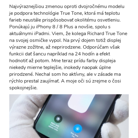
Najvýraznejšiou zmenou oproti dvojročnému modelu
je podpora technológie True Tone, ktorá má teplotu
farieb neustále prispôsobovať okolitému osvetleniu.
Ponúkajú ju iPhony 8 / 8 Plus a novšie, spolu s
aktuálnymi iPadmi. Viem, že kolega Richard True Tone
na svojej osmičke vypol. Na prvý dojem totiž displej
výrazne zožltne, až neprirodzene. Odporúčam však
funkcii dať šancu napríklad na 24 hodín a efekt
hodnotiť až potom. Mne teraz prídu farby displeja
niekedy mierne teplejšie, inokedy naopak úplne
prirodzené. Nechal som ho aktívny, ale v zásade ma
rýchlo prestal zaujímať. A moje oči sú zrejme o čosi
spokojnejšie.