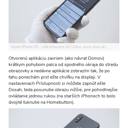
Apple iPhone XS - veľa kriku pre nič
Zdroj: www.fony.sk
Otvorenú aplikáciu zavriem (ako návrat Domov)
krátkym pohybom palca od spodného okraja do stredu
obrazovky a nedávne aplikácie zobrazím tak, že po
ťahu ponechám prst ešte chvíľku na displeji. V
nastaveniach Prístupnosti si môžete zapnúť ešte
Dosah, teda posunutie obrazu nižšie, pre pohodlnejšie
ovládanie jednou rukou (na starších iPhonoch to bolo
dvojité ťuknutie na Homebutton).