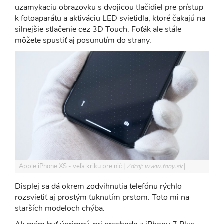
uzamykaciu obrazovku s dvojicou tlačidiel pre prístup
k fotoaparátu a aktiváciu LED svietidla, ktoré čakajú na
silnejšie stlačenie cez 3D Touch. Foťák ale stále
môžete spustiť aj posunutím do strany.
Apple iPhone XS - veľa kriku pre nič
Zdroj: www.fony.sk
Displej sa dá okrem zodvihnutia telefónu rýchlo
rozsvietiť aj prostým ťuknutím prstom. Toto mi na
starších modeloch chýba.