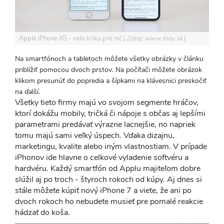
Apple iPhone XS - veľa kriku pre nič
Zdroj: www.fony.sk
Na smartfónoch a tabletoch môžete všetky obrázky v článku
priblížiť pomocou dvoch prstov. Na počítači môžete obrázok
klikom presunúť do popredia a šípkami na klávesnici preskočiť
na ďalší.
Všetky tieto firmy majú vo svojom segmente hráčov,
ktorí dokážu mobily, tričká či nápoje s občas aj lepšími
parametrami predávať výrazne lacnejšie, no napriek
tomu majú sami veľký úspech. Vďaka dizajnu,
marketingu, kvalite alebo iným vlastnostiam. V prípade
iPhonov ide hlavne o celkové vyladenie softvéru a
hardvéru. Každý smartfón od Applu majiteľom dobre
slúžil aj po troch - štyroch rokoch od kúpy. Aj dnes si
stále môžete kúpiť nový iPhone 7 a viete, že ani po
dvoch rokoch ho nebudete musieť pre pomalé reakcie
hádzať do koša.