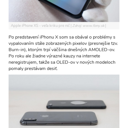
Apple iPhone XS - veľa kriku pre nič
Zdroj: www.fony.sk
Po predstavení iPhonu X som sa obával o problémy s
vypalovaním stále zobrazených pixelov (presnejšie tzv.
Burn-in), ktorým trpí väčšina dnešných AMOLED-ov.
Po roku ale žiadne výrazné kauzy na internete
neregistrujem, takže sa OLED-ov v nových modeloch
pomaly prestávam desiť.