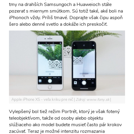
tmy na drahších Samsungoch a Huaweioch stále
pozerať s miernym smútkom. Sú totiž také, aké boli na
iPhonoch vždy. Príliš tmavé. Doprajte však čipu aspoň
šero alebo denné svetlo a dokáže ich preskočiť.
Apple iPhone XS - veľa kriku pre nič
Zdroj: www.fony.sk
Vylepšený bol tiež režim Portrét, ktorý je však fotený
teleobjektívom, takže od osoby alebo objektu
slúžiaceho ako model budete musieť často pár krokov
zacúvať. Teraz je možné intenzitu rozmazania