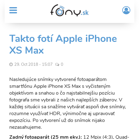
User
Skočiť
Prih
na
MENU
account
/
hlavný
Regi
menu
obsah
Sub
Takto fotí Apple iPhone
Header
XS Max
menu
29. Oct 2018 - 15:07
0
Nasledujúce snímky vytvorené fotoaparátom
smartfónu Apple iPhone XS Max s vyčisteným
objektívom a snahou o čo najstabilnejšiu pozíciu
fotografa sme vybrali z našich najlepších záberov. V
každej situácii sa snažíme vytvárať aspoň dve snímky,
rozumne využívať HDR, výnimočne aj upravovať
expozíciu. Po vytvorení už do snímok nijako
nezasahujeme.
Zadný fotoaparát (25 mm ekv.):
12 Mpix (4:3), Quad-