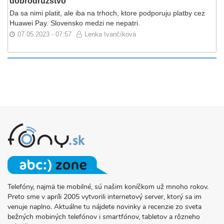
dobrodružstvo
Da sa nimi platit, ale iba na trhoch, ktore podporuju platby cez
Huawei Pay. Slovensko medzi ne nepatri.
07.05.2023 - 07:57
Lenka Ivančíková
Telefóny, najmä tie mobilné, sú našim koníčkom už mnoho rokov.
O
Preto sme v apríli 2005 vytvorili internetový server, ktorý sa im
PROJEKTE
venuje naplno. Aktuálne tu nájdete novinky a recenzie zo sveta
FONY.SK
bežných mobiných telefónov i smartfónov, tabletov a rôzneho