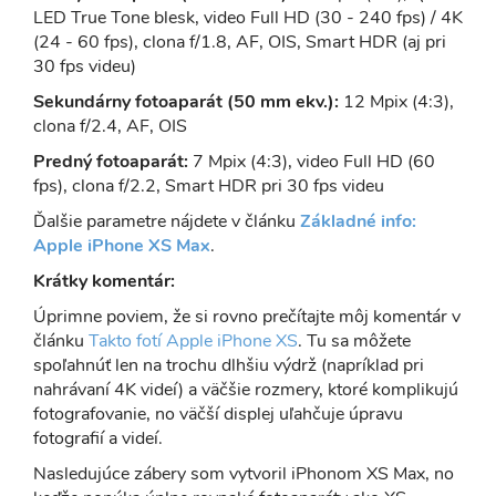
LED True Tone blesk, video Full HD (30 - 240 fps) / 4K
(24 - 60 fps), clona f/1.8, AF, OIS, Smart HDR (aj pri
30 fps videu)
Sekundárny fotoaparát (50 mm ekv.):
12 Mpix (4:3),
clona f/2.4, AF, OIS
Predný fotoaparát:
7 Mpix (4:3), video Full HD (60
fps), clona f/2.2, Smart HDR pri 30 fps videu
Ďalšie parametre nájdete v článku
Základné info:
Apple iPhone XS Max
.
Krátky komentár:
Úprimne poviem, že si rovno prečítajte môj komentár v
článku
Takto fotí Apple iPhone XS
. Tu sa môžete
spoľahnúť len na trochu dlhšiu výdrž (napríklad pri
nahrávaní 4K videí) a väčšie rozmery, ktoré komplikujú
fotografovanie, no väčší displej uľahčuje úpravu
fotografií a videí.
Nasledujúce zábery som vytvoril iPhonom XS Max, no