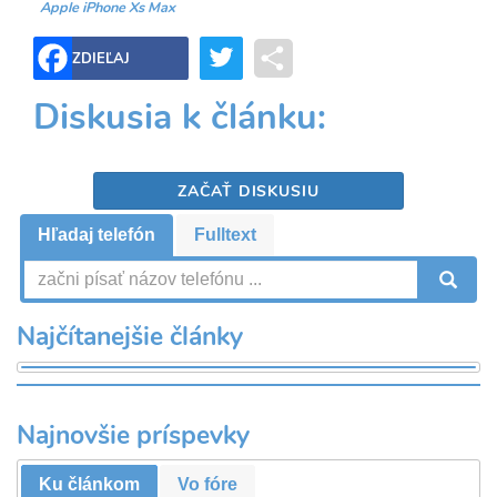
Apple iPhone Xs Max
Twitter
Share
ZDIEĽAJ
Diskusia k článku:
ZAČAŤ DISKUSIU
Hľadaj telefón
Fulltext
V
Najčítanejšie články
Najnovšie príspevky
Ku článkom
Vo fóre