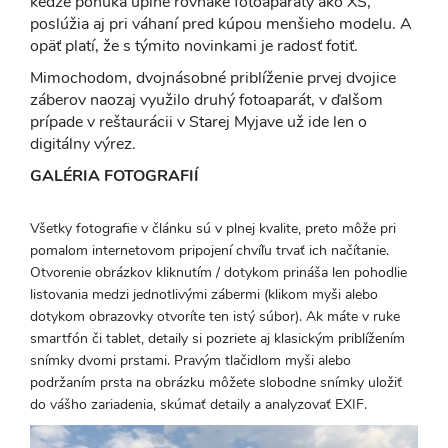
keďže ponúka úplne rovnaké fotoaparáty ako XS,
poslúžia aj pri váhaní pred kúpou menšieho modelu. A
opäť platí, že s týmito novinkami je radosť fotiť.
Mimochodom, dvojnásobné priblíženie prvej dvojice
záberov naozaj využilo druhý fotoaparát, v ďalšom
prípade v reštaurácii v Starej Myjave už ide len o
digitálny výrez.
GALÉRIA FOTOGRAFIÍ
Všetky fotografie v článku sú v plnej kvalite, preto môže pri
pomalom internetovom pripojení chvíľu trvať ich načítanie.
Otvorenie obrázkov kliknutím / dotykom prináša len pohodlie
listovania medzi jednotlivými zábermi (klikom myši alebo
dotykom obrazovky otvoríte ten istý súbor). Ak máte v ruke
smartfón či tablet, detaily si pozriete aj klasickým priblížením
snímky dvomi prstami. Pravým tlačidlom myši alebo
podržaním prsta na obrázku môžete slobodne snímky uložiť
do vášho zariadenia, skúmať detaily a analyzovať EXIF.