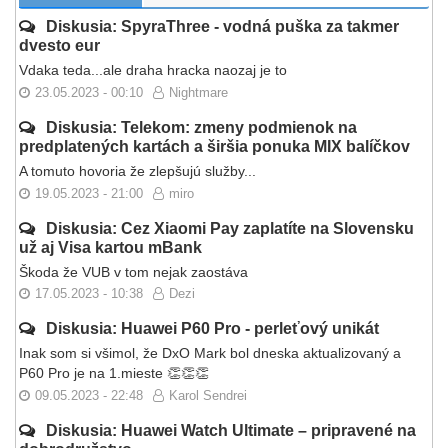
Diskusia: SpyraThree - vodná puška za takmer
dvesto eur
Vdaka teda...ale draha hracka naozaj je to
23.05.2023 - 00:10
Nightmare
Diskusia: Telekom: zmeny podmienok na
predplatených kartách a širšia ponuka MIX balíčkov
A tomuto hovoria že zlepšujú služby...
19.05.2023 - 21:00
miro
Diskusia: Cez Xiaomi Pay zaplatíte na Slovensku
už aj Visa kartou mBank
Škoda že VUB v tom nejak zaostáva
17.05.2023 - 10:38
Dezi
Diskusia: Huawei P60 Pro - perleťový unikát
Inak som si všimol, že DxO Mark bol dneska aktualizovaný a
P60 Pro je na 1.mieste 👏👏👏
09.05.2023 - 22:48
Karol Sendrei
Diskusia: Huawei Watch Ultimate – pripravené na