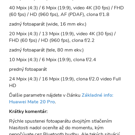
40 Mpix (4:3) / 6 Mpix (19:9), video 4K (30 fps) / FHD
(60 fps) / HD (960 fps), AF (PDAF), clona f/1.8
zadný fotoaparát (wide, 16 mm ekv.)
20 Mpix (4:3) / 13 Mpix (19:9), video 4K (30 fps) /
FHD (60 fps) / HD (960 fps), clona f/2.2
zadný fotoaparát (tele, 80 mm ekv.)
10 Mpix (4:3) / 6 Mpix (19:9), clona f/2.4
predný fotoaparát
24 Mpix (4:3) / 16 Mpix (19:9), clona f/2.0 video Full
HD
Ďalšie parametre nájdete v článku
Základné info:
Huawei Mate 20 Pro
.
Krátky komentár:
Rýchle spustenei fotoaparátu dvojitým stlačením
hlasitosti nadol oceníte až do momentu, kým
nepočúvate cez Bluetooth hudbu. Ale takých situácií