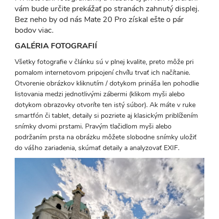
vám bude určite prekážať po stranách zahnutý displej.
Bez neho by od nás Mate 20 Pro získal ešte o pár
bodov viac.
GALÉRIA FOTOGRAFIÍ
Všetky fotografie v článku sú v plnej kvalite, preto môže pri
pomalom internetovom pripojení chvíľu trvať ich načítanie.
Otvorenie obrázkov kliknutím / dotykom prináša len pohodlie
listovania medzi jednotlivými zábermi (klikom myši alebo
dotykom obrazovky otvoríte ten istý súbor). Ak máte v ruke
smartfón či tablet, detaily si pozriete aj klasickým priblížením
snímky dvomi prstami. Pravým tlačidlom myši alebo
podržaním prsta na obrázku môžete slobodne snímky uložiť
do vášho zariadenia, skúmať detaily a analyzovať EXIF.