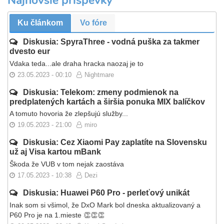
Najnovšie príspevky
Ku článkom
Vo fóre
Diskusia: SpyraThree - vodná puška za takmer
dvesto eur
Vdaka teda...ale draha hracka naozaj je to
23.05.2023 - 00:10
Nightmare
Diskusia: Telekom: zmeny podmienok na
predplatených kartách a širšia ponuka MIX balíčkov
A tomuto hovoria že zlepšujú služby...
19.05.2023 - 21:00
miro
Diskusia: Cez Xiaomi Pay zaplatíte na Slovensku
už aj Visa kartou mBank
Škoda že VUB v tom nejak zaostáva
17.05.2023 - 10:38
Dezi
Diskusia: Huawei P60 Pro - perleťový unikát
Inak som si všimol, že DxO Mark bol dneska aktualizovaný a
P60 Pro je na 1.mieste 👏👏👏