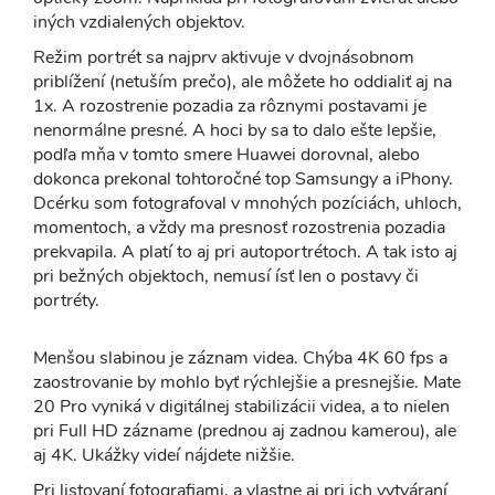
iných vzdialených objektov.
Režim portrét sa najprv aktivuje v dvojnásobnom
priblížení (netuším prečo), ale môžete ho oddialiť aj na
1x. A rozostrenie pozadia za rôznymi postavami je
nenormálne presné. A hoci by sa to dalo ešte lepšie,
podľa mňa v tomto smere Huawei dorovnal, alebo
dokonca prekonal tohtoročné top Samsungy a iPhony.
Dcérku som fotografoval v mnohých pozíciách, uhloch,
momentoch, a vždy ma presnosť rozostrenia pozadia
prekvapila. A platí to aj pri autoportrétoch. A tak isto aj
pri bežných objektoch, nemusí ísť len o postavy či
portréty.
Menšou slabinou je záznam videa. Chýba 4K 60 fps a
zaostrovanie by mohlo byť rýchlejšie a presnejšie. Mate
20 Pro vyniká v digitálnej stabilizácii videa, a to nielen
pri Full HD zázname (prednou aj zadnou kamerou), ale
aj 4K. Ukážky videí nájdete nižšie.
Pri listovaní fotografiami, a vlastne aj pri ich vytváraní