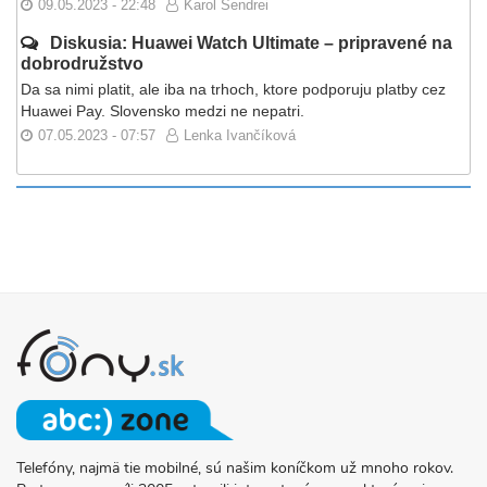
09.05.2023 - 22:48
Karol Sendrei
Diskusia: Huawei Watch Ultimate – pripravené na
dobrodružstvo
Da sa nimi platit, ale iba na trhoch, ktore podporuju platby cez
Huawei Pay. Slovensko medzi ne nepatri.
07.05.2023 - 07:57
Lenka Ivančíková
Telefóny, najmä tie mobilné, sú našim koníčkom už mnoho rokov.
O