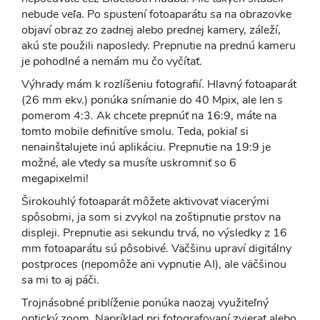
nebude veľa. Po spustení fotoaparátu sa na obrazovke
objaví obraz zo zadnej alebo prednej kamery, záleží,
akú ste použili naposledy. Prepnutie na prednú kameru
je pohodlné a nemám mu čo vyčítať.
Výhrady mám k rozlíšeniu fotografií. Hlavný fotoaparát
(26 mm ekv.) ponúka snímanie do 40 Mpix, ale len s
pomerom 4:3. Ak chcete prepnúť na 16:9, máte na
tomto mobile definitíve smolu. Teda, pokiaľ si
nenainštalujete inú aplikáciu. Prepnutie na 19:9 je
možné, ale vtedy sa musíte uskromniť so 6
megapixelmi!
Širokouhlý fotoaparát môžete aktivovať viacerými
spôsobmi, ja som si zvykol na zoštipnutie prstov na
displeji. Prepnutie asi sekundu trvá, no výsledky z 16
mm fotoaparátu sú pôsobivé. Väčšinu upraví digitálny
postproces (nepomôže ani vypnutie AI), ale väčšinou
sa mi to aj páči.
Trojnásobné priblíženie ponúka naozaj využiteľný
optický zoom. Napríklad pri fotografovaní zvierat alebo