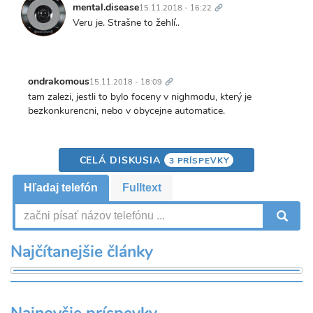
odkaz
mental.disease
15.11.2018 - 16:22
Veru je. Strašne to žehlí..
Trvalý
odkaz
ondrakomous
15.11.2018 - 18:09
tam zalezi, jestli to bylo foceny v nighmodu, který je
bezkonkurencni, nebo v obycejne automatice.
CELÁ DISKUSIA
3 PRÍSPEVKY
Hľadaj telefón
Fulltext
V
Najčítanejšie články