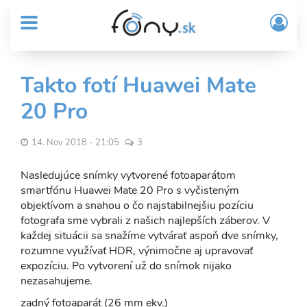
User
Skočiť
Prih
na
MENU
account
/
hlavný
Regi
menu
obsah
Sub
Takto fotí Huawei Mate
Header
20 Pro
menu
14. Nov 2018 - 21:05
3
Nasledujúce snímky vytvorené fotoaparátom
smartfónu Huawei Mate 20 Pro s vyčisteným
objektívom a snahou o čo najstabilnejšiu pozíciu
fotografa sme vybrali z našich najlepších záberov. V
každej situácii sa snažíme vytvárať aspoň dve snímky,
rozumne využívať HDR, výnimočne aj upravovať
expozíciu. Po vytvorení už do snímok nijako
nezasahujeme.
zadný fotoaparát (26 mm ekv.)