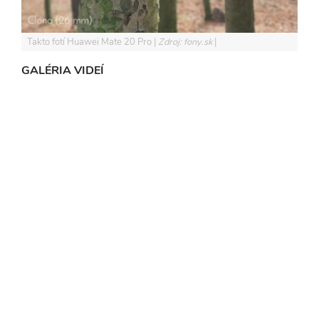
Takto fotí Huawei Mate 20 Pro
Zdroj: fony.sk
GALÉRIA VIDEÍ