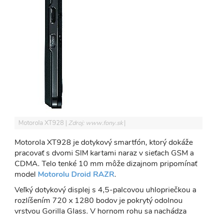
Motorola XT928
Zdroj: www.fony.sk
Motorola XT928 je dotykový smartfón, ktorý dokáže
pracovať s dvomi SIM kartami naraz v sieťach GSM a
CDMA. Telo tenké 10 mm môže dizajnom pripomínať
model
Motorolu Droid RAZR
.
Veľký dotykový displej s 4,5-palcovou uhlopriečkou a
rozlíšením 720 x 1280 bodov je pokrytý odolnou
vrstvou Gorilla Glass. V hornom rohu sa nachádza