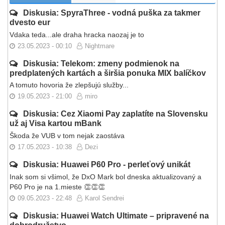
Diskusia: SpyraThree - vodná puška za takmer
dvesto eur
Vdaka teda...ale draha hracka naozaj je to
23.05.2023 - 00:10
Nightmare
Diskusia: Telekom: zmeny podmienok na
predplatených kartách a širšia ponuka MIX balíčkov
A tomuto hovoria že zlepšujú služby...
19.05.2023 - 21:00
miro
Diskusia: Cez Xiaomi Pay zaplatíte na Slovensku
už aj Visa kartou mBank
Škoda že VUB v tom nejak zaostáva
17.05.2023 - 10:38
Dezi
Diskusia: Huawei P60 Pro - perleťový unikát
Inak som si všimol, že DxO Mark bol dneska aktualizovaný a
P60 Pro je na 1.mieste 👏👏👏
09.05.2023 - 22:48
Karol Sendrei
Diskusia: Huawei Watch Ultimate – pripravené na