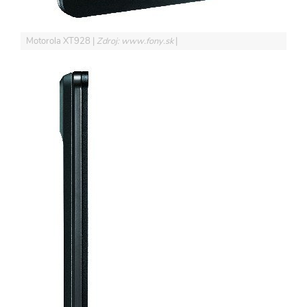
Motorola XT928
Zdroj: www.fony.sk