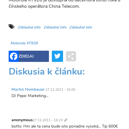
čínskeho operátora China Telecom.
Základné info
Základné info
Základné info
Motorola XT928
Twitter
Share
ZDIEĽAJ
Diskusia k článku:
Martin Hombauer
27.12.2011 - 16:05
DJ Pepe: Marketing...
Trvalý
odkaz
anonymous
27.12.2011 - 16:23
botto: Hm ale ta cena bude isto poriadne vysoká... Tip 600€