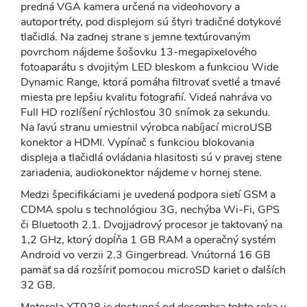
predná VGA kamera určená na videohovory a
autoportréty, pod displejom sú štyri tradičné dotykové
tlačidlá. Na zadnej strane s jemne textúrovaným
povrchom nájdeme šošovku 13-megapixelového
fotoaparátu s dvojitým LED bleskom a funkciou Wide
Dynamic Range, ktorá pomáha filtrovať svetlé a tmavé
miesta pre lepšiu kvalitu fotografií. Videá nahráva vo
Full HD rozlíšení rýchlosťou 30 snímok za sekundu.
Na ľavú stranu umiestnil výrobca nabíjací microUSB
konektor a HDMI. Vypínač s funkciou blokovania
displeja a tlačidlá ovládania hlasitosti sú v pravej stene
zariadenia, audiokonektor nájdeme v hornej stene.
Medzi špecifikáciami je uvedená podpora sietí GSM a
CDMA spolu s technológiou 3G, nechýba Wi-Fi, GPS
či Bluetooth 2.1. Dvojjadrový procesor je taktovaný na
1,2 GHz, ktorý dopĺňa 1 GB RAM a operačný systém
Android vo verzii 2.3 Gingerbread. Vnútorná 16 GB
pamäť sa dá rozšíriť pomocou microSD kariet o ďalších
32 GB.
Motorola XT928 je dostupná od decembra tohto roka u