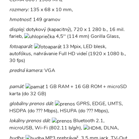
rozmery:
135 x 68 x 10 mm,
hmotnosť:
149 gramov
displej:
dotykový (kapacitný), 720 x 1 280 b., 16 mil.
farieb,
4,5'' (114 mm) Gorilla Glass,
fotoaparát:
13 Mpix, LED blesk,
autofókus, nahrávanie Full HD videí (1920 x 1080 b.,
30 fps)
predná kamera:
VGA
pamäť:
1 GB RAM + 16 GB ROM + microSD
karta (do 32 GB)
globálny prenos dát:
GPRS, EDGE, UMTS,
HSDPA (do ??? Mbps), HSUPA (do ??? Mbps),
lokálny prenos dát:
Bluetooth 2.1,
microUSB, Wi-Fi (802.11 b/g/n),
, DLNA,
hudba:
MP3 prehrávač, 3,5 mm jack, TV-Out,