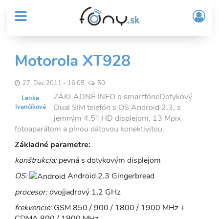
User
Skočiť
Prih
na
MENU
account
/
hlavný
Regi
menu
obsah
Sub
Motorola XT928
Header
menu
27. Dec 2011 - 16:05
50
ZÁKLADNÉ INFO o smartfóneDotykový
Lenka
Dual SIM telefón s OS Android 2.3, s
Ivančíková
jemným 4,5'' HD displejom, 13 Mpix
fotoaparátom a plnou dátovou konektivitou.
Základné parametre:
konštrukcia:
pevná s dotykovým displejom
OS:
Android 2.3 Gingerbread
procesor:
dvojjadrový 1,2 GHz
frekvencie:
GSM 850 / 900 / 1800 / 1900 MHz +
CDMA 800 / 1900 MHz