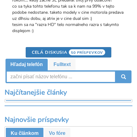
rokom.... kedy zacne SE predavat svoj prvy dualcore?
co sa tyka tohto telefonu tak sa k nam na 99% v tejto
podobe nedostane. taketo modely v cine motorola predava
uz dlhsiu dobu, aj atrix je v cine dual sim :)
tesim sa na "razra HD" telo normalneho razra s takymto
displejom :)
CELÁ DISKUSIA
50 PRÍSPEVKOV
Hľadaj telefón
Fulltext
V
Najčítanejšie články
Najnovšie príspevky
Ku článkom
Vo fóre