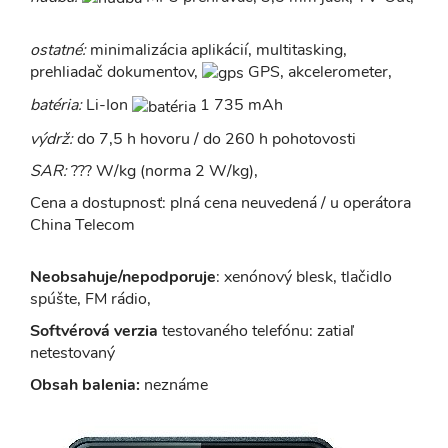
ostatné:
minimalizácia aplikácií, multitasking,
prehliadač dokumentov,
GPS, akcelerometer,
batéria:
Li-Ion
1 735 mAh
výdrž:
do 7,5 h hovoru / do 260 h pohotovosti
SAR:
??? W/kg (norma 2 W/kg),
Cena a dostupnosť: plná cena neuvedená / u operátora
China Telecom
Neobsahuje/nepodporuje
: xenónový blesk, tlačidlo
spúšte, FM rádio,
Softvérová verzia
testovaného telefónu: zatiaľ
netestovaný
Obsah balenia:
neznáme