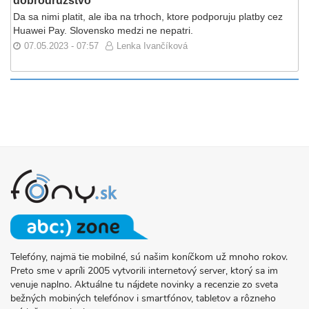
dobrodružstvo
Da sa nimi platit, ale iba na trhoch, ktore podporuju platby cez
Huawei Pay. Slovensko medzi ne nepatri.
07.05.2023 - 07:57
Lenka Ivančíková
Telefóny, najmä tie mobilné, sú našim koníčkom už mnoho rokov.
O
Preto sme v apríli 2005 vytvorili internetový server, ktorý sa im
PROJEKTE
venuje naplno. Aktuálne tu nájdete novinky a recenzie zo sveta
FONY.SK
bežných mobiných telefónov i smartfónov, tabletov a rôzneho