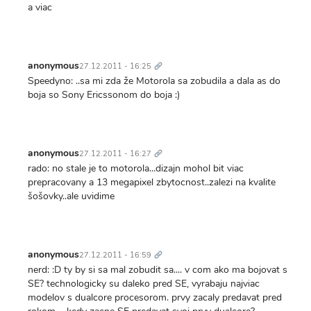
a viac
Trvalý
odkaz
anonymous
27.12.2011 - 16:25
Speedyno: ..sa mi zda že Motorola sa zobudila a dala as do
boja so Sony Ericssonom do boja :)
Trvalý
odkaz
anonymous
27.12.2011 - 16:27
rado: no stale je to motorola...dizajn mohol bit viac
prepracovany a 13 megapixel zbytocnost..zalezi na kvalite
šošovky..ale uvidime
Trvalý
odkaz
anonymous
27.12.2011 - 16:59
nerd: :D ty by si sa mal zobudit sa.... v com ako ma bojovat s
SE? technologicky su daleko pred SE, vyrabaju najviac
modelov s dualcore procesorom. prvy zacaly predavat pred