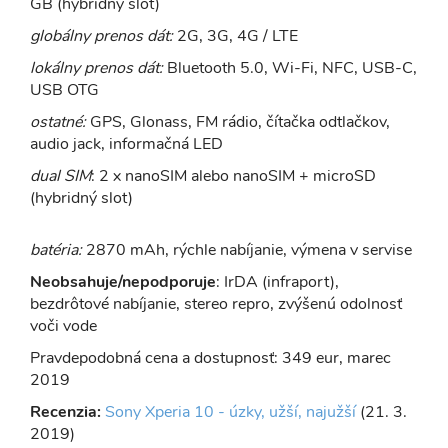
GB (hybridný slot)
globálny prenos dát:
2G, 3G, 4G / LTE
lokálny prenos dát:
Bluetooth 5.0, Wi-Fi, NFC, USB-C,
USB OTG
ostatné:
GPS, Glonass, FM rádio, čítačka odtlačkov,
audio jack, informačná LED
dual SIM
: 2 x nanoSIM alebo nanoSIM + microSD
(hybridný slot)
batéria:
2870 mAh, rýchle nabíjanie, výmena v servise
Neobsahuje/nepodporuje
: IrDA (infraport),
bezdrôtové nabíjanie, stereo repro, zvýšenú odolnosť
voči vode
Pravdepodobná cena a dostupnosť: 349 eur, marec
2019
Recenzia:
Sony Xperia 10 - úzky, užší, najužší
(21. 3.
2019)