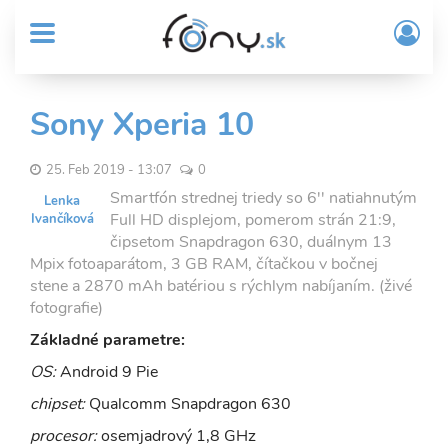
User
Skočiť
Prih
na
MENU
account
/
hlavný
Regi
menu
obsah
Sub
Sony Xperia 10
Header
menu
25. Feb 2019 - 13:07
0
Smartfón strednej triedy so 6'' natiahnutým
Lenka
Full HD displejom, pomerom strán 21:9,
Ivančíková
čipsetom Snapdragon 630, duálnym 13
Mpix fotoaparátom, 3 GB RAM, čítačkou v bočnej
stene a 2870 mAh batériou s rýchlym nabíjaním. (živé
fotografie)
Základné parametre:
OS:
Android 9 Pie
chipset:
Qualcomm Snapdragon 630
procesor:
osemjadrový 1,8 GHz