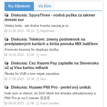
Ku článkom
Vo fóre
Diskusia: SpyraThree - vodná puška za takmer
dvesto eur
Vdaka teda...ale draha hracka naozaj je to
23.05.2023 - 00:10
Nightmare
Diskusia: Telekom: zmeny podmienok na
predplatených kartách a širšia ponuka MIX balíčkov
A tomuto hovoria že zlepšujú služby...
19.05.2023 - 21:00
miro
Diskusia: Cez Xiaomi Pay zaplatíte na Slovensku
už aj Visa kartou mBank
Škoda že VUB v tom nejak zaostáva
17.05.2023 - 10:38
Dezi
Diskusia: Huawei P60 Pro - perleťový unikát
Inak som si všimol, že DxO Mark bol dneska aktualizovaný a
P60 Pro je na 1.mieste 👏👏👏
09.05.2023 - 22:48
Karol Sendrei