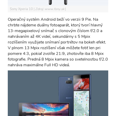
Sony Xperia 10
Zdroj: www.fony.sk
Operačný systém Android beží vo verzii 9 Pie. Na
chrbte nájdeme duálny fotoaparát, ktorý tvorí hlavný
13-megapixelový snímač s clonovým číslom f/2.0 a
nahrávaním až 4K videí, sekundárny s 5 Mpix
rozlíšením využijete snímaní portrétov na bokeh efekt.
V plnom 13 Mpix rozlíšení však môžete fotiť len pri
pomere 4:3, pokiaľ zvolíte 21:9, zhotovíte iba 8 Mpix
fotografie. Predná 8 Mpix kamera so svetelnosťou f/2.0
nahráva maximálne Full HD videá.