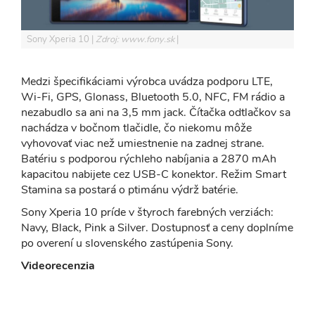
Sony Xperia 10
Zdroj: www.fony.sk
Medzi špecifikáciami výrobca uvádza podporu LTE,
Wi-Fi, GPS, Glonass, Bluetooth 5.0, NFC, FM rádio a
nezabudlo sa ani na 3,5 mm jack. Čítačka odtlačkov sa
nachádza v bočnom tlačidle, čo niekomu môže
vyhovovať viac než umiestnenie na zadnej strane.
Batériu s podporou rýchleho nabíjania a 2870 mAh
kapacitou nabijete cez USB-C konektor. Režim Smart
Stamina sa postará o ptimánu výdrž batérie.
Sony Xperia 10 príde v štyroch farebných verziách:
Navy, Black, Pink a Silver. Dostupnosť a ceny doplníme
po overení u slovenského zastúpenia Sony.
Videorecenzia