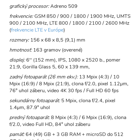
grafický procesor:
Adreno 509
frekvencie:
GSM 850 / 900 / 1800 / 1900 MHz, UMTS
900 / 2100 MHz, LTE 800 / 1800 / 2100 / 2600 MHz
(
frekvencie LTE v Európe
)
rozmery:
156 x 68 x 8,5 (9,1) mm
hmotnosť:
163 gramov (overené)
displej:
6'' (152 mm), IPS, 1080 x 2520 b., pomer
21:9, Gorilla Glass 5, 60 x 139 mm,
zadný fotoaparát (26 mm ekv.):
13 Mpix (4:3) / 10
Mpix (16:9) / 8 Mpix (21:9), clona f/2.0, pixel 1.12μm,
76° uhol záberu, video 4K 30 fps / Full HD 60 fps
sekundárny fotoaparát:
5 Mpix, clona f/2.4, pixel
1.4μm, 87.9° uhol
predný fotoaparát:
8 Mpix (4:3) / 6 Mpix (16:9), clona
f/2.0, video Full HD, 84° uhol záberu
pamäť:
64 (49) GB + 3 GB RAM + microSD do 512