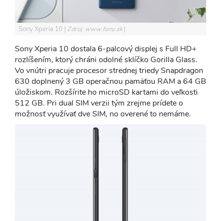
Sony Xperia 10
Zdroj: www.fony.sk
Sony Xperia 10 dostala 6-palcový displej s Full HD+
rozlíšením, ktorý chráni odolné sklíčko Gorilla Glass.
Vo vnútri pracuje procesor strednej triedy Snapdragon
630 doplnený 3 GB operačnou pamäťou RAM a 64 GB
úložiskom. Rozšírite ho microSD kartami do veľkosti
512 GB. Pri dual SIM verzii tým zrejme prídete o
možnosť využívať dve SIM, no overené to nemáme.