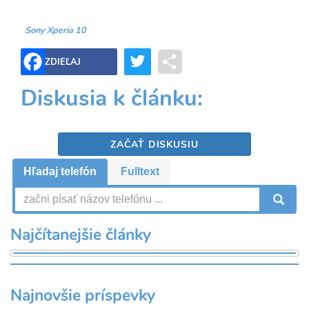
Sony Xperia 10
Twitter
Share
ZDIEĽAJ
Diskusia k článku:
ZAČAŤ DISKUSIU
Hľadaj telefón
Fulltext
V
Najčítanejšie články
Najnovšie príspevky