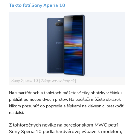
Takto fotí Sony Xperia 10
Sony Xperia 10
Zdroj: www.fony.sk
Na smartfónoch a tabletoch môžete všetky obrázky v článku
priblížiť pomocou dvoch prstov. Na počítači môžete obrázok
klikom presunúť do popredia a šípkami na klávesnici preskočiť
na ďalší.
Z tohtoročných novike na barcelonskom MWC patrí
Sony Xperia 10 podľa hardvérovej výbave k modelom,