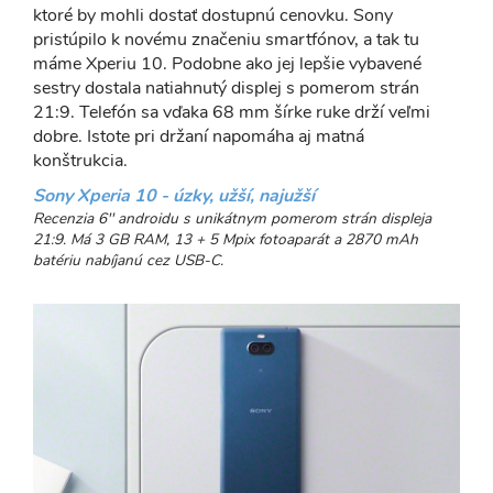
ktoré by mohli dostať dostupnú cenovku. Sony
pristúpilo k novému značeniu smartfónov, a tak tu
máme Xperiu 10. Podobne ako jej lepšie vybavené
sestry dostala natiahnutý displej s pomerom strán
21:9. Telefón sa vďaka 68 mm šírke ruke drží veľmi
dobre. Istote pri držaní napomáha aj matná
konštrukcia.
Sony Xperia 10 - úzky, užší, najužší
Recenzia 6'' androidu s unikátnym pomerom strán displeja
21:9. Má 3 GB RAM, 13 + 5 Mpix fotoaparát a 2870 mAh
batériu nabíjanú cez USB-C.