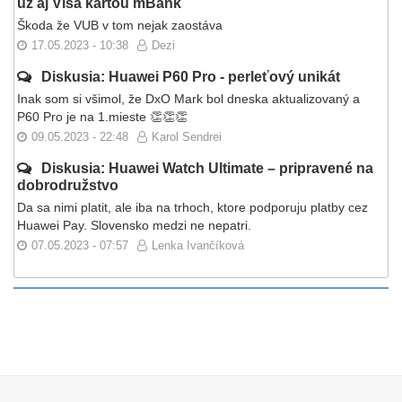
už aj Visa kartou mBank
Škoda že VUB v tom nejak zaostáva
17.05.2023 - 10:38
Dezi
Diskusia: Huawei P60 Pro - perleťový unikát
Inak som si všimol, že DxO Mark bol dneska aktualizovaný a
P60 Pro je na 1.mieste 👏👏👏
09.05.2023 - 22:48
Karol Sendrei
Diskusia: Huawei Watch Ultimate – pripravené na
dobrodružstvo
Da sa nimi platit, ale iba na trhoch, ktore podporuju platby cez
Huawei Pay. Slovensko medzi ne nepatri.
07.05.2023 - 07:57
Lenka Ivančíková