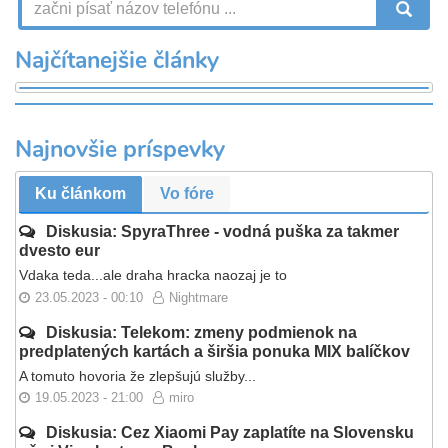
V
Najčítanejšie články
Najnovšie príspevky
Ku článkom
Vo fóre
Diskusia: SpyraThree - vodná puška za takmer
dvesto eur
Vdaka teda...ale draha hracka naozaj je to
23.05.2023 - 00:10
Nightmare
Diskusia: Telekom: zmeny podmienok na
predplatených kartách a širšia ponuka MIX balíčkov
A tomuto hovoria že zlepšujú služby...
19.05.2023 - 21:00
miro
Diskusia: Cez Xiaomi Pay zaplatíte na Slovensku