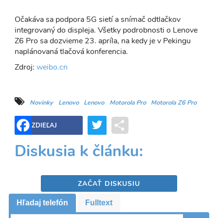
Očakáva sa podpora 5G sietí a snímač odtlačkov
integrovaný do displeja. Všetky podrobnosti o Lenove
Z6 Pro sa dozvieme 23. apríla, na kedy je v Pekingu
naplánovaná tlačová konferencia.
Zdroj:
weibo.cn
Novinky
Lenovo
Lenovo
Motorola Pro
Motorola Z6 Pro
Twitter
Share
ZDIEĽAJ
Diskusia k článku:
ZAČAŤ DISKUSIU
Hľadaj telefón
Fulltext