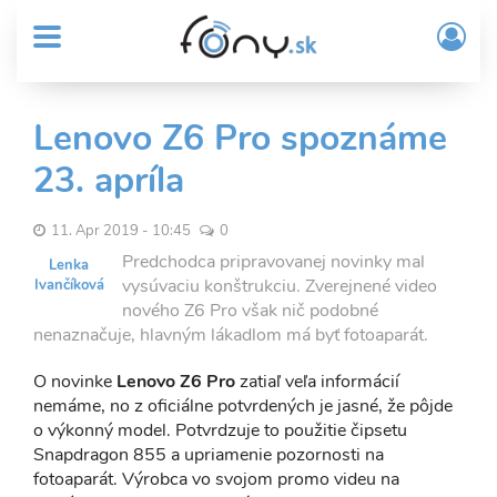
User
Skočiť
Prih
na
MENU
account
/
hlavný
Regi
menu
obsah
Sub
Lenovo Z6 Pro spoznáme
Header
23. apríla
menu
11. Apr 2019 - 10:45
0
Predchodca pripravovanej novinky mal
Lenka
vysúvaciu konštrukciu. Zverejnené video
Ivančíková
nového Z6 Pro však nič podobné
nenaznačuje, hlavným lákadlom má byť fotoaparát.
O novinke
Lenovo Z6 Pro
zatiaľ veľa informácií
nemáme, no z oficiálne potvrdených je jasné, že pôjde
o výkonný model. Potvrdzuje to použitie čipsetu
Snapdragon 855 a upriamenie pozornosti na
fotoaparát. Výrobca vo svojom promo videu na