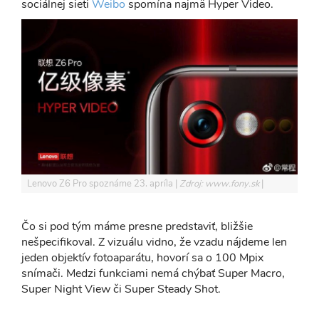
sociálnej sieti
Weibo
spomína najmä Hyper Video.
Lenovo Z6 Pro spoznáme 23. apríla
Zdroj: www.fony.sk
Čo si pod tým máme presne predstaviť, bližšie
nešpecifikoval. Z vizuálu vidno, že vzadu nájdeme len
jeden objektív fotoaparátu, hovorí sa o 100 Mpix
snímači. Medzi funkciami nemá chýbať Super Macro,
Super Night View či Super Steady Shot.