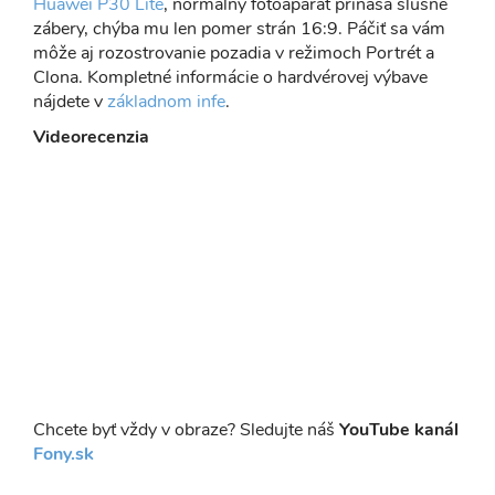
Huawei P30 Lite
, normálny fotoaparát prináša slušné
zábery, chýba mu len pomer strán 16:9. Páčiť sa vám
môže aj rozostrovanie pozadia v režimoch Portrét a
Clona. Kompletné informácie o hardvérovej výbave
nájdete v
základnom infe
.
Videorecenzia
Chcete byť vždy v obraze? Sledujte náš
YouTube kanál
Fony.sk