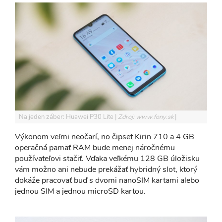
Na jeden záber: Huawei P30 Lite
Zdroj: www.fony.sk
Výkonom veľmi neočarí, no čipset Kirin 710 a 4 GB
operačná pamäť RAM bude menej náročnému
používateľovi stačiť. Vďaka veľkému 128 GB úložisku
vám možno ani nebude prekážať hybridný slot, ktorý
dokáže pracovať buď s dvomi nanoSIM kartami alebo
jednou SIM a jednou microSD kartou.