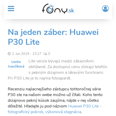
User
Skočiť
Prih
na
MENU
account
/
hlavný
Regi
menu
obsah
Sub
Na jeden záber: Huawei
Header
P30 Lite
menu
2. Jun 2019 - 23:27
0
Lite verzie bývajú medzi zákazníkmi
Lenka
obľúbené. Za dostupnú cenu získajú telefón
Ivančíková
s pekným dizajnom a lákavými funckiami.
Pri P30 Lite je to najmä fotoaparát.
Recenziu najlacnejšieho zástupcu tohtoročnej série
P30 ste na našom webe možno už čítali. Koho tento
dizajnovo pekný kúsok zaujíma, nájde v nej všetko
dôležité. Hľadajte ju pod názvom
Huawei P30 Lite -
fotografický pokrok, výkonová stagnácia
.