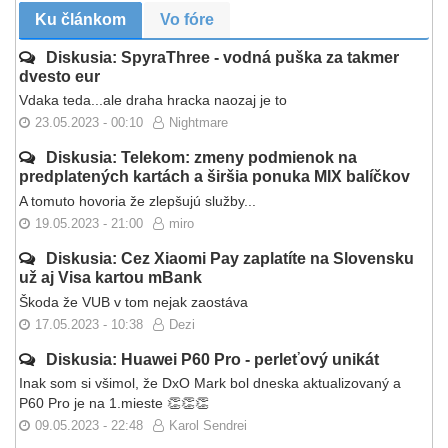
Ku článkom
Vo fóre
Diskusia: SpyraThree - vodná puška za takmer
dvesto eur
Vdaka teda...ale draha hracka naozaj je to
23.05.2023 - 00:10
Nightmare
Diskusia: Telekom: zmeny podmienok na
predplatených kartách a širšia ponuka MIX balíčkov
A tomuto hovoria že zlepšujú služby...
19.05.2023 - 21:00
miro
Diskusia: Cez Xiaomi Pay zaplatíte na Slovensku
už aj Visa kartou mBank
Škoda že VUB v tom nejak zaostáva
17.05.2023 - 10:38
Dezi
Diskusia: Huawei P60 Pro - perleťový unikát
Inak som si všimol, že DxO Mark bol dneska aktualizovaný a
P60 Pro je na 1.mieste 👏👏👏
09.05.2023 - 22:48
Karol Sendrei