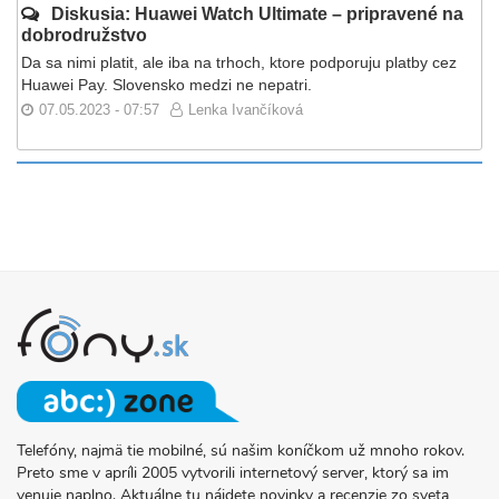
Diskusia: Huawei Watch Ultimate – pripravené na
dobrodružstvo
Da sa nimi platit, ale iba na trhoch, ktore podporuju platby cez
Huawei Pay. Slovensko medzi ne nepatri.
07.05.2023 - 07:57
Lenka Ivančíková
Telefóny, najmä tie mobilné, sú našim koníčkom už mnoho rokov.
O
Preto sme v apríli 2005 vytvorili internetový server, ktorý sa im
PROJEKTE
venuje naplno. Aktuálne tu nájdete novinky a recenzie zo sveta