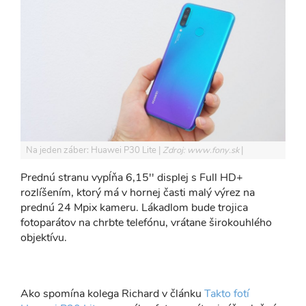
Na jeden záber: Huawei P30 Lite
Zdroj: www.fony.sk
Prednú stranu vypĺňa 6,15'' displej s Full HD+
rozlíšením, ktorý má v hornej časti malý výrez na
prednú 24 Mpix kameru. Lákadlom bude trojica
fotoparátov na chrbte telefónu, vrátane širokouhlého
objektívu.
Ako spomína kolega Richard v článku
Takto fotí