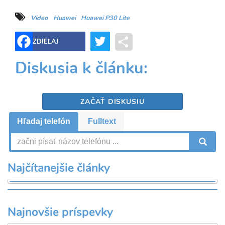
Video
Huawei
Huawei P30 Lite
Twitter
Share
ZDIEĽAJ
Diskusia k článku:
ZAČAŤ DISKUSIU
Hľadaj telefón
Fulltext
V
Najčítanejšie články
Najnovšie príspevky