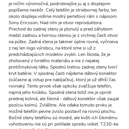
je ničím výnimočná, podrobnejšie ju aj s displejom
popíšeme neskôr. Celý telefón je striebornej farby, len
okolo displeja vidíme modrý perleťový rám s nápisom
Sony Ericsson. Nad ním je otvor reproduktora.
Prechod do zadnej steny je plynulý a pred záhybom
medzi zadnou a hornou stenou je z vrchnej časti otvor
na pútko. Zadná stena je takmer úplne rovná, vyčnieva
z nej len logo výrobcu, na ktoré sme si už z
predchádzajúcich modelov zvykli. Len škoda, že je
zhotovený z tvrdého materiálu a nie z nejakej
protišmykovej látky. Spodnú tretinu zadnej steny tvorí
kryt batérie. V spodnej časti nájdeme dátový konektor
(súčasne aj vstup pre nabíjačku), ktorý je už dlhší čas
rovnaký. Tento prvok však opticky zväčšuje telefón,
najmä jeho hrúbku. Spodná stena totiž nie je oproti
prednej kolmá, ale šikmá - dátový konektor však zaujal
pozíciu kolmú. Zvláštne. Ale vďaka tomuto prvku je
možné telefón pevne zvislo postaviť na rovnú plochu.
Bočné steny telefónu sú modré, ale kvôli ich šikmému
vyhotoveniu nie sú pri pohľade spredu vidieť. T230-ke