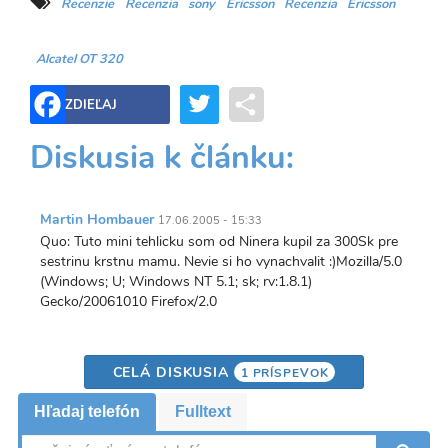
Recenzie
Recenzia
sony
Ericsson
Recenzia
Ericsson
Alcatel OT 320
Twitter
Share
ZDIEĽAJ
Diskusia k článku:
Martin Hombauer
17.06.2005 - 15:33
Quo: Tuto mini tehlicku som od Ninera kupil za 300Sk pre
sestrinu krstnu mamu. Nevie si ho vynachvalit :)Mozilla/5.0
(Windows; U; Windows NT 5.1; sk; rv:1.8.1)
Gecko/20061010 Firefox/2.0
CELÁ DISKUSIA
1 PRÍSPEVOK
Hľadaj telefón
Fulltext