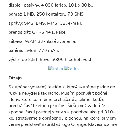
displej: pasívny, 4 096 farieb, 101 x 80 b.,
pamäť: 1 MB, 250 kontaktov, 70 SMS,
správy: SMS, EMS, MMS, CB, e-mail,
prenos dát: GPRS 4+1, kábel,
zábava: WAP, 32-hlasé zvonenia,
batéria: Li-Ion, 770 mAh,
výdrž: do 2,5 h hovoru/300 h pohotovosti
Dizajn
Skutočne vydarený telefónik, ktorý akurátne padne do
ruky a nevyzerá tak lacno. Musím pochváliť bočné
steny, ktoré sú mierne preliačené a šikmé, keďže
predná časť telefónu je o čosi širšia než zadná. V
spodnej časti prednej steny sa, podobne ako pri 310-
ke, stretávame s obrúbenou plochou, na ktorej si viem
verne predstaviť napríklad logo Orange. Klávesnica nie