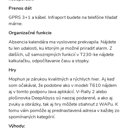
Prenos dát
GPRS 3+1 a kábel. Infraport budete na telefóne hľadať
márne.
Organizačné funkcie
Absencia kalendára ma vyslovene prekvapila. Nájdete
tu len udalosti, ku ktorým je možné priradiť alarm. Z
ďalších, už samozrejmých funkcií v T230-ke nájdete
kalkulačku, odpočítavanie času a stopky.
Hry
Mophun je zárukou kvalitných a rýchlych hier. Aj keď
som očakával, že podobne ako v modeli T610 nájdem
aj v tomto podporu Java aplikácií. V-Rally 2 alebo
plošinovka DeepAbyss sú naozaj podarené, a ako aj
zvuky a obrázky, tak aj hry môžete stiahnuť z WAPu. K
tomu vám pomôže aj prednastavená adresa v každej zo
spomínaných kategórií.
Výhody: