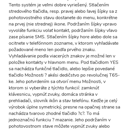
Tento systém je veľmi dobre vyriešený. Stlačením
stredového tlačidla, resp. pravej alebo ľavej šípky sa z
pohotovostného stavu dostanete do menu, konkrétne
na prvej (nie strednej) ikone. Podržaním šípky vpravo
vyvoláte funkciu volať kontakt, podržaním šípky vľavo
zase písanie SMS. Stlačením šípky hore alebo dole sa
ocitnete v telefónnom zozname, v ktorom vyhľadávate
požadované meno len podľa prvého znaku.
Vyhľadávanie podľa viacerých znakov je možné len v
položke kontakty v hlavnom menu. Pod tlačidlom YES
sa nachádza funkčné tlačidlo, alebo lepšie povedané
tlačidlo Možnosti ? akési dedičstvo po revolučnej T65-
ke. Jeho potvrdením sa otvorí menu Možnosti, v
ktorom si vyberáte z týchto funkcií: zamknúť
klávesnicu, vypnúť zvuky, domáca stránka v
prehliadači, slovník ikôn a stav telefónu. Keďže je celý
výrobok úplne symetrický, presne na opačnej strane sa
nachádza tvarovo zhodné tlačidlo ?c?. To má
jednoznačnú funkciu ? mazanie. Jeho podržaním v
pohotovostnom stave môžete vypnúť zvuky alebo