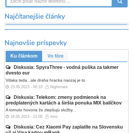
V
Najčítanejšie články
Najnovšie príspevky
Ku článkom
Vo fóre
Diskusia: SpyraThree - vodná puška za takmer
dvesto eur
Vdaka teda...ale draha hracka naozaj je to
23.05.2023 - 00:10
Nightmare
Diskusia: Telekom: zmeny podmienok na
predplatených kartách a širšia ponuka MIX balíčkov
A tomuto hovoria že zlepšujú služby...
19.05.2023 - 21:00
miro
Diskusia: Cez Xiaomi Pay zaplatíte na Slovensku
už aj Visa kartou mBank