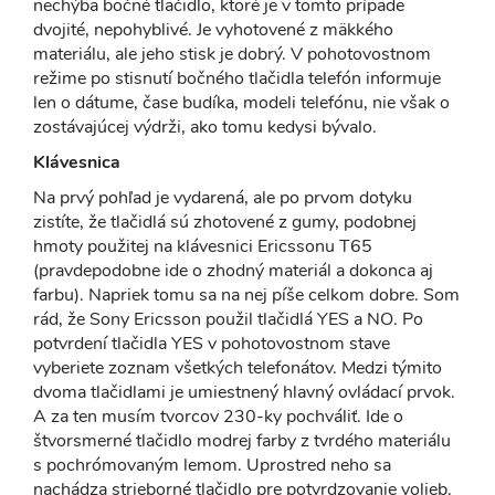
nechýba bočné tlačidlo, ktoré je v tomto prípade
dvojité, nepohyblivé. Je vyhotovené z mäkkého
materiálu, ale jeho stisk je dobrý. V pohotovostnom
režime po stisnutí bočného tlačidla telefón informuje
len o dátume, čase budíka, modeli telefónu, nie však o
zostávajúcej výdrži, ako tomu kedysi bývalo.
Klávesnica
Na prvý pohľad je vydarená, ale po prvom dotyku
zistíte, že tlačidlá sú zhotovené z gumy, podobnej
hmoty použitej na klávesnici Ericssonu T65
(pravdepodobne ide o zhodný materiál a dokonca aj
farbu). Napriek tomu sa na nej píše celkom dobre. Som
rád, že Sony Ericsson použil tlačidlá YES a NO. Po
potvrdení tlačidla YES v pohotovostnom stave
vyberiete zoznam všetkých telefonátov. Medzi týmito
dvoma tlačidlami je umiestnený hlavný ovládací prvok.
A za ten musím tvorcov 230-ky pochváliť. Ide o
štvorsmerné tlačidlo modrej farby z tvrdého materiálu
s pochrómovaným lemom. Uprostred neho sa
nachádza strieborné tlačidlo pre potvrdzovanie volieb.