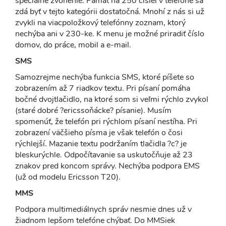
špeciálne zvonenie. Pamäť na 250 čísiel v telefóne sa
zdá byť v tejto kategórii dostatočná. Mnohí z nás si už
zvykli na viacpoložkový telefónny zoznam, ktorý
nechýba ani v 230-ke. K menu je možné priradiť číslo
domov, do práce, mobil a e-mail.
SMS
Samozrejme nechýba funkcia SMS, ktoré píšete so
zobrazením až 7 riadkov textu. Pri písaní pomáha
bočné dvojtlačidlo, na ktoré som si veľmi rýchlo zvykol
(staré dobré ?ericssoňácke? písanie). Musím
spomenúť, že telefón pri rýchlom písaní nestíha. Pri
zobrazení väčšieho písma je však telefón o čosi
rýchlejší. Mazanie textu podržaním tlačidla ?c? je
bleskurýchle. Odpočítavanie sa uskutočňuje až 23
znakov pred koncom správy. Nechýba podpora EMS
(už od modelu Ericsson T20).
MMS
Podpora multimediálnych správ nesmie dnes už v
žiadnom lepšom telefóne chýbať. Do MMSiek