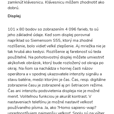
zamknúť klávesnicu. Klávesnicu môžem zhodnotiť ako
dobrú.
Displej
101 x 80 bodov so zobrazením 4 096 farieb, to sú
jeho základné údaje. Keď som displej porovnal
napríklad so Siemensom S55, ktorý ma zhodné
rozlíšenie, bolo vidieť veľké zlepšenie. Aj mriežka nie je
tak hrubá ako kedysi. Rozlíšenie aj farebnosť sú teda
použiteľné. Na pohotovostný displej môžete umiestniť
akýkoľvek obrázok, ktorý bude rozložený od okraja po
okraj. Na ňom sa nachádza v hornej časti názov
operátora a v spodnej ukazovatele intenzity signálu a
stavu batérie, medzi ktorými je čas. Čas, resp. digitálne
zobrazenie času je zobrazené aj pri šetriacom režime.
Čas ani intenzitu podsvietenia displeja nie je možné
meniť. Voliteľnou funkciou je akurát kontrast. V
nastaveniach telefónu je možné nastaviť veľkosť
používaného písma. Ja, ako ?Homo sapiens-wap?
uprednostňujem najmenšiu veľkosť. Spolu sú na výber