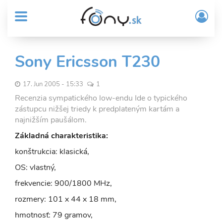
User
Skočiť
Prih
na
MENU
account
/
hlavný
Regi
menu
obsah
Sub
Sony Ericsson T230
Header
menu
17. Jun 2005 - 15:33
1
Recenzia sympatického low-endu Ide o typického
zástupcu nižšej triedy k predplateným kartám a
najnižším paušálom.
Základná charakteristika:
konštrukcia: klasická,
OS: vlastný,
frekvencie: 900/1800 MHz,
rozmery: 101 x 44 x 18 mm,
hmotnosť: 79 gramov,