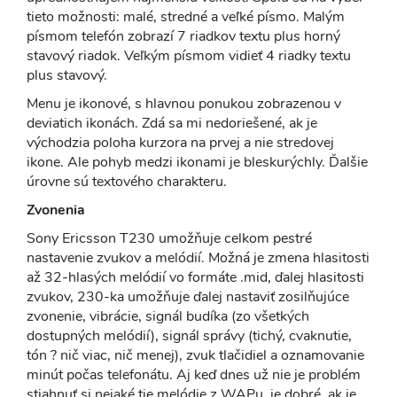
tieto možnosti: malé, stredné a veľké písmo. Malým
písmom telefón zobrazí 7 riadkov textu plus horný
stavový riadok. Veľkým písmom vidieť 4 riadky textu
plus stavový.
Menu je ikonové, s hlavnou ponukou zobrazenou v
deviatich ikonách. Zdá sa mi nedoriešené, ak je
východzia poloha kurzora na prvej a nie stredovej
ikone. Ale pohyb medzi ikonami je bleskurýchly. Ďalšie
úrovne sú textového charakteru.
Zvonenia
Sony Ericsson T230 umožňuje celkom pestré
nastavenie zvukov a melódií. Možná je zmena hlasitosti
až 32-hlasých melódií vo formáte .mid, ďalej hlasitosti
zvukov, 230-ka umožňuje ďalej nastaviť zosilňujúce
zvonenie, vibrácie, signál budíka (zo všetkých
dostupných melódií), signál správy (tichý, cvaknutie,
tón ? nič viac, nič menej), zvuk tlačidiel a oznamovanie
minút počas telefonátu. Aj keď dnes už nie je problém
stiahnuť si nejaké tie melódie z WAPu, je dobré, ak je