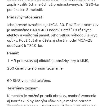
zopár kvalitných melódií už prednastavených. T230-ka
ponúka len 8 melódií.
Prídavný fotoaparát
Jeho presné označenie je MCA-30. Rozlíšenie snímkov
je maximálne 640 x 480 bodov. Poteší 18 rôznych
efektov a vnútorná pamäť. Jeho veľkou výhodou je kryt
optiky. Použiť však môžete aj starší model MCA-25
dodávaný k T310-ke.
Pamäť
1 MB pre zvuky (aj diktafón), obrázky, hry a MMS,
250 čísiel v telefónnom zozname,
60 SMS v pamäti telefónu.
Telefónny zoznam
K menám je možné priradiť obrázky, osobné zvonenia
aj tvoriť skupiny, ktorým však nie je možné priradiť