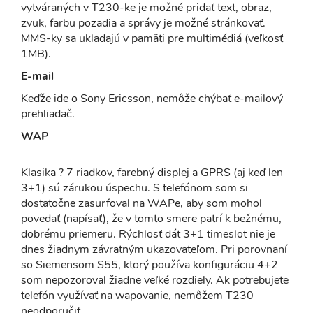
vytváraných v T230-ke je možné pridať text, obraz,
zvuk, farbu pozadia a správy je možné stránkovať.
MMS-ky sa ukladajú v pamäti pre multimédiá (veľkosť
1MB).
E-mail
Keďže ide o Sony Ericsson, nemôže chýbať e-mailový
prehliadač.
WAP
Klasika ? 7 riadkov, farebný displej a GPRS (aj keď len
3+1) sú zárukou úspechu. S telefónom som si
dostatočne zasurfoval na WAPe, aby som mohol
povedať (napísať), že v tomto smere patrí k bežnému,
dobrému priemeru. Rýchlosť dát 3+1 timeslot nie je
dnes žiadnym závratným ukazovateľom. Pri porovnaní
so Siemensom S55, ktorý používa konfiguráciu 4+2
som nepozoroval žiadne veľké rozdiely. Ak potrebujete
telefón využívať na wapovanie, nemôžem T230
neodporučiť.