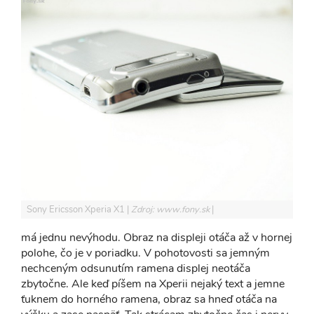
Sony Ericsson Xperia X1
Zdroj: www.fony.sk
má jednu nevýhodu. Obraz na displeji otáča až v hornej
polohe, čo je v poriadku. V pohotovosti sa jemným
nechceným odsunutím ramena displej neotáča
zbytočne. Ale keď píšem na Xperii nejaký text a jemne
ťuknem do horného ramena, obraz sa hneď otáča na