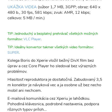
UKÁŽKA VIDEA
(súbor 1,7 MB, 3GPP; obraz: 640 x
480 b., 30 fps, 581 kbps; zvuk: AMR, 12 kbps;
celkovo: 5 MB / min.)
TIP: Jednoduchý a bezplatný prehrávač všetkých možných
formátov:
VLC Player
.
TIP: Ideálny konvertor takmer všetkých video formátov:
SUPER
.
Kolega Boris do Xperie vložil bežný DivX film bez
úprav a cez Core Player ho sledoval bez výrazných
problémov.
Hlasitosť reproduktora je dostatočná. Zabudovaný 3,5
m konektor je návyková vec a ja osobne už bez necho
mobil ani nechcem.
E-mailová komunikácia cez Xperiu je lahôdkou.
Pohodlná klávesnica, podrobné nastavenia, podpora
rôznych typov príloh...