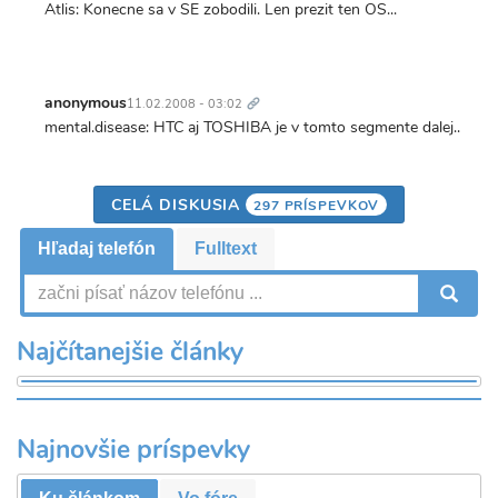
Atlis: Konecne sa v SE zobodili. Len prezit ten OS...
Trvalý
odkaz
anonymous
11.02.2008 - 03:02
mental.disease: HTC aj TOSHIBA je v tomto segmente dalej..
CELÁ DISKUSIA
297 PRÍSPEVKOV
Hľadaj telefón
Fulltext
V
Najčítanejšie články
Najnovšie príspevky