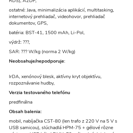
RDS), A2DP,
ostatné: Java, minimalizácia aplikácií, multitasking,
internetový prehliadač, videohovor, prehliadač
dokumentov, GPS,
batéria: BST-41, 1500 mAh, Li-Pol,
výdrž: ???,
SAR: ??? W/kg (norma 2 W/kg)
Neobsahuje/nepodporuje
:
IrDA, xenónový blesk, aktívny kryt objektívu,
rozpoznávanie hudby,
Verzia testovaného telefónu
predfinálna
Obsah balenia:
mobil, nabíjačka CST-80 (len trafo z 220 V na 5 V s
USB samicou), slúchadlá HPM-75 + gélové rôzne