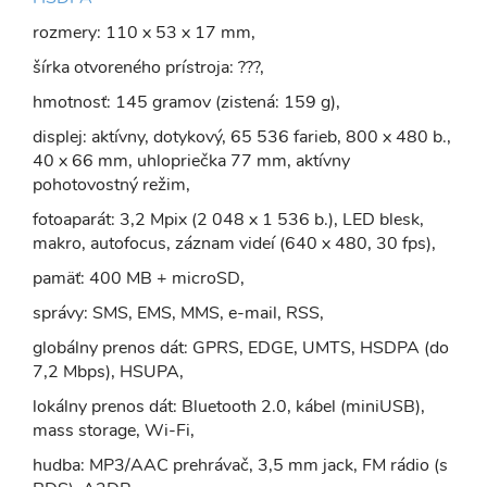
rozmery: 110 x 53 x 17 mm,
šírka otvoreného prístroja: ???,
hmotnosť: 145 gramov (zistená: 159 g),
displej: aktívny, dotykový, 65 536 farieb, 800 x 480 b.,
40 x 66 mm, uhlopriečka 77 mm, aktívny
pohotovostný režim,
fotoaparát: 3,2 Mpix (2 048 x 1 536 b.), LED blesk,
makro, autofocus, záznam videí (640 x 480, 30 fps),
pamäť: 400 MB + microSD,
správy: SMS, EMS, MMS, e-mail, RSS,
globálny prenos dát: GPRS, EDGE, UMTS, HSDPA (do
7,2 Mbps), HSUPA,
lokálny prenos dát: Bluetooth 2.0, kábel (miniUSB),
mass storage, Wi-Fi,
hudba: MP3/AAC prehrávač, 3,5 mm jack, FM rádio (s