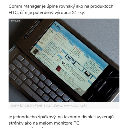
Comm Manager je úplne rovnaký ako na produktoch
HTC, čím je potvrdený výrobca X1-ky.
Sony Ericsson Xperia X1
Zdroj: www.fony.sk
je jednoducho špičkový, na takomto displeji vyzerajú
stránky ako na malom monitore PC.