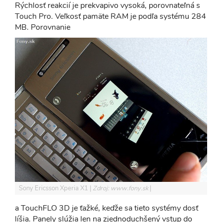
Rýchlosť reakcií je prekvapivo vysoká, porovnateľná s
Touch Pro. Veľkosť pamäte RAM je podľa systému 284
MB. Porovnanie
Sony Ericsson Xperia X1
Zdroj: www.fony.sk
a TouchFLO 3D je ťažké, keďže sa tieto systémy dosť
líšia. Panely slúžia len na zjednoduchšený vstup do