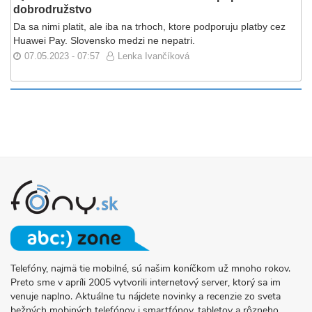
dobrodružstvo
Da sa nimi platit, ale iba na trhoch, ktore podporuju platby cez
Huawei Pay. Slovensko medzi ne nepatri.
07.05.2023 - 07:57
Lenka Ivančíková
Telefóny, najmä tie mobilné, sú našim koníčkom už mnoho rokov.
O
Preto sme v apríli 2005 vytvorili internetový server, ktorý sa im
PROJEKTE
venuje naplno. Aktuálne tu nájdete novinky a recenzie zo sveta
FONY.SK
bežných mobiných telefónov i smartfónov, tabletov a rôzneho