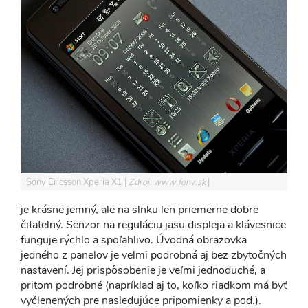
Sony Ericsson Xperia X1
Zdroj: www.fony.sk
je krásne jemný, ale na slnku len priemerne dobre
čitateľný. Senzor na reguláciu jasu displeja a klávesnice
funguje rýchlo a spoľahlivo. Úvodná obrazovka
jedného z panelov je veľmi podrobná aj bez zbytočných
nastavení. Jej prispôsobenie je veľmi jednoduché, a
pritom podrobné (napríklad aj to, koľko riadkom má byť
vyčlenených pre nasledujúce pripomienky a pod.).