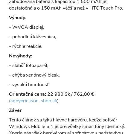
Zabudovaná batéria s kapacitou 1 500 mAh je
dostatočná a o 150 mAh väčšia než v HTC Touch Pro.
Výhody:
- WVGA displej,
- pohodlná klávesnica,
- rýchle reakcie.
Nevýhody:
- slabší fotoaparát,
- chýba xenónový blesk,
- vysoká hmotnosť.
Orientačná cena:
22 980 Sk / 762,80 €
(
sonyericsson-shop.sk
)
Záver
Tento článok sa týka hlavne hardvéru, keďže softvér
Windows Mobile 6.1 je pre všetky smartfóny identický.
Xperia nás však hardvérom aj softvérovou nadstavbou