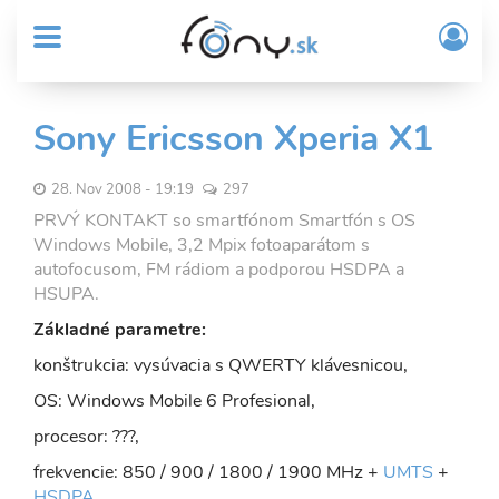
User
Skočiť
Prih
na
MENU
account
/
hlavný
Regi
menu
obsah
Sub
Sony Ericsson Xperia X1
Header
menu
28. Nov 2008 - 19:19
297
PRVÝ KONTAKT so smartfónom Smartfón s OS
Windows Mobile, 3,2 Mpix fotoaparátom s
autofocusom, FM rádiom a podporou HSDPA a
HSUPA.
Základné parametre:
konštrukcia: vysúvacia s QWERTY klávesnicou,
OS: Windows Mobile 6 Profesional,
procesor: ???,
frekvencie: 850 / 900 / 1800 / 1900 MHz +
UMTS
+
HSDPA