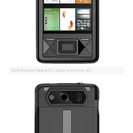
Sony Ericsson Xperia X1
Zdroj: www.fony.sk