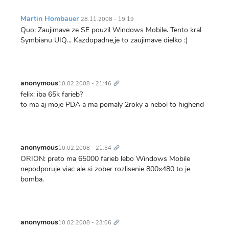
Martin Hombauer
28.11.2008 - 19:19
Quo: Zaujimave ze SE pouzil Windows Mobile. Tento kral
Symbianu UIQ... Kazdopadne,je to zaujimave dielko :)
Trvalý
odkaz
anonymous
10.02.2008 - 21:46
felix: iba 65k farieb?
to ma aj moje PDA a ma pomaly 2roky a nebol to highend
Trvalý
odkaz
anonymous
10.02.2008 - 21:54
ORION: preto ma 65000 farieb lebo Windows Mobile
nepodporuje viac ale si zober rozlisenie 800x480 to je
bomba.
Trvalý
odkaz
anonymous
10.02.2008 - 23:06