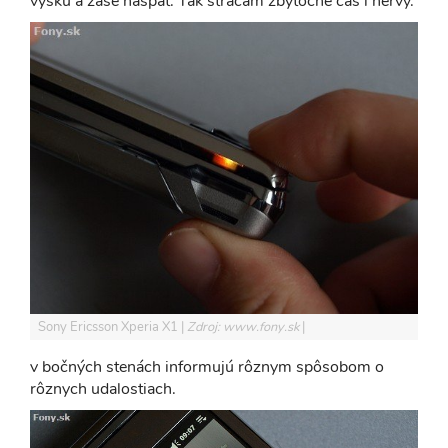
výšku a zase naspäť. Tak strácam zbytočne čas i nervy.
Sony Ericsson Xperia X1
Zdroj: www.fony.sk
v bočných stenách informujú rôznym spôsobom o
rôznych udalostiach.