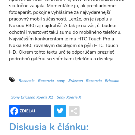
skutočne zaujala. Momentálne ju, ak prehliadneme
fotoaparát, pokojne vyhlásime za najvydarenejší
pracovný mobil súčasnosti. Lenže, on je (spolu s
Nokiou E90) aj najdrahší. A tak je na vás, či budete
ochotní investovať takú sumu do mobilného telefónu.
Najväčsším konkurentom je mu HTC Touch Pro a
Nokia E90, rovnakým displejom sa pýši HTC Touch
HD. Okrem tohto textu určite odporúčam prezrieť
podrobnú galériu so snímkami telefónu a displeja.
Recenzie
Recenzia
sony
Ericsson
Recenzia
Ericsson
Sony Ericsson Xperia X1
Sony Xperia X
Twitter
Share
ZDIEĽAJ
Diskusia k článku: