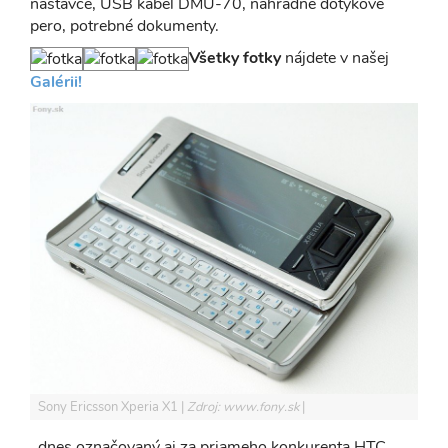
nástavce, USB kábel DMU-70, náhradné dotykové
pero, potrebné dokumenty.
Všetky fotky
nájdete v našej
Galérii!
Sony Ericsson Xperia X1
Zdroj: www.fony.sk
, dnes označovaný aj za priameho konkurenta HTC