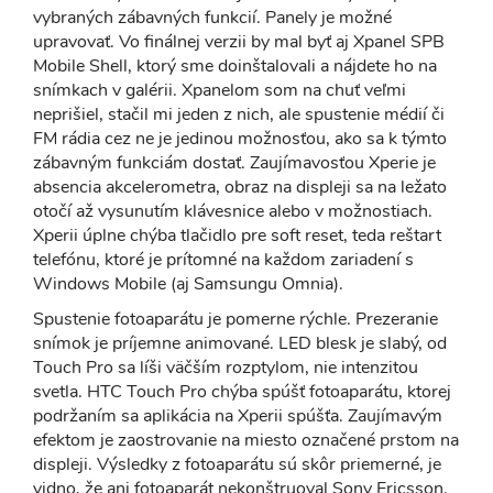
vybraných zábavných funkcií. Panely je možné
upravovať. Vo finálnej verzii by mal byť aj Xpanel SPB
Mobile Shell, ktorý sme doinštalovali a nájdete ho na
snímkach v galérii. Xpanelom som na chuť veľmi
neprišiel, stačil mi jeden z nich, ale spustenie médií či
FM rádia cez ne je jedinou možnosťou, ako sa k týmto
zábavným funkciám dostať. Zaujímavosťou Xperie je
absencia akcelerometra, obraz na displeji sa na ležato
otočí až vysunutím klávesnice alebo v možnostiach.
Xperii úplne chýba tlačidlo pre soft reset, teda reštart
telefónu, ktoré je prítomné na každom zariadení s
Windows Mobile (aj Samsungu Omnia).
Spustenie fotoaparátu je pomerne rýchle. Prezeranie
snímok je príjemne animované. LED blesk je slabý, od
Touch Pro sa líši väčším rozptylom, nie intenzitou
svetla. HTC Touch Pro chýba spúšť fotoaparátu, ktorej
podržaním sa aplikácia na Xperii spúšťa. Zaujímavým
efektom je zaostrovanie na miesto označené prstom na
displeji. Výsledky z fotoaparátu sú skôr priemerné, je
vidno, že ani fotoaparát nekonštruoval Sony Ericsson.