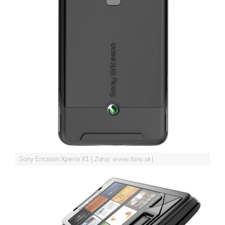
Sony Ericsson Xperia X1
Zdroj: www.fony.sk