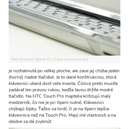
Sony Ericsson Xperia X1
Zdroj: www.fony.sk
je roztiahnutá po veľkej ploche, ale zase jej chýba jeden
(horný) riadok tlačidiel. Je to dané konštrukciou, ktorá
klávesnici uberá dosť veľa miesta. Číslice preto musíte
zadávať len pravou rukou, keďže ľavou držíte modré
tlačidlo. Na HTC Touch Pro majitelia kritizujú malý
medzerník, čo nie je pri Xperii nutné. Klávesnici
chýbajú šípky. Ťažko sa tvrdí, či je na Xperii lepšia
klávesnica než na Touch Pro. Majú iné vlastnosti a na
obidve sa dá zvyknúť.