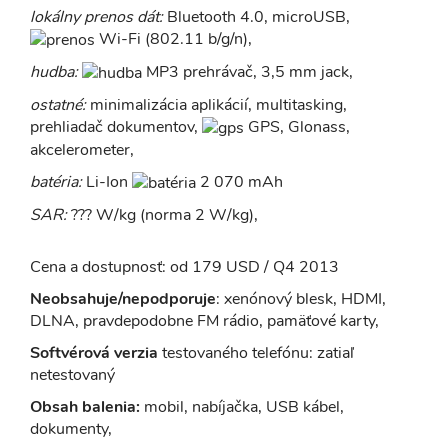
lokálny prenos dát:
Bluetooth 4.0, microUSB,
Wi-Fi (802.11 b/g/n),
hudba:
MP3 prehrávač, 3,5 mm jack,
ostatné:
minimalizácia aplikácií, multitasking,
prehliadač dokumentov,
GPS, Glonass,
akcelerometer,
batéria:
Li-Ion
2 070 mAh
SAR:
??? W/kg (norma 2 W/kg),
Cena a dostupnosť: od 179 USD / Q4 2013
Neobsahuje/nepodporuje
: xenónový blesk, HDMI,
DLNA, pravdepodobne FM rádio, pamäťové karty,
Softvérová verzia
testovaného telefónu: zatiaľ
netestovaný
Obsah balenia:
mobil, nabíjačka, USB kábel,
dokumenty,