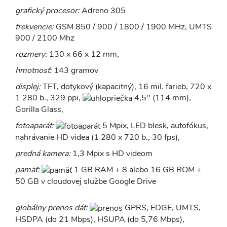
grafický procesor:
Adreno 305
frekvencie:
GSM 850 / 900 / 1800 / 1900 MHz, UMTS
900 / 2100 Mhz
rozmery:
130 x 66 x 12 mm,
hmotnosť:
143 gramov
displej:
TFT, dotykový (kapacitný), 16 mil. farieb, 720 x
1 280 b., 329 ppi,
4,5'' (114 mm),
Gorilla Glass,
fotoaparát:
5 Mpix, LED blesk, autofókus,
nahrávanie HD videa (1 280 x 720 b., 30 fps),
predná kamera:
1,3 Mpix s HD videom
pamäť:
1 GB RAM + 8 alebo 16 GB ROM +
50 GB v cloudovej službe Google Drive
globálny prenos dát:
GPRS, EDGE, UMTS,
HSDPA (do 21 Mbps), HSUPA (do 5,76 Mbps),