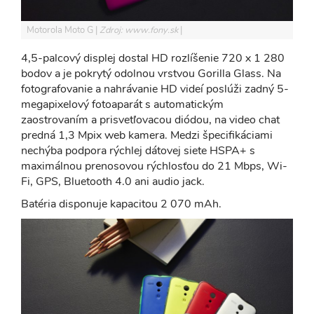
Motorola Moto G
Zdroj: www.fony.sk
4,5-palcový displej dostal HD rozlíšenie 720 x 1 280
bodov a je pokrytý odolnou vrstvou Gorilla Glass. Na
fotografovanie a nahrávanie HD videí poslúži zadný 5-
megapixelový fotoaparát s automatickým
zaostrovaním a prisvetľovacou diódou, na video chat
predná 1,3 Mpix web kamera. Medzi špecifikáciami
nechýba podpora rýchlej dátovej siete HSPA+ s
maximálnou prenosovou rýchlosťou do 21 Mbps, Wi-
Fi, GPS, Bluetooth 4.0 ani audio jack.
Batéria disponuje kapacitou 2 070 mAh.