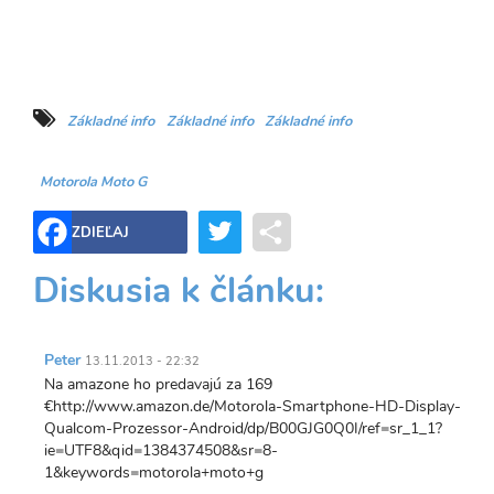
Základné info
Základné info
Základné info
Motorola Moto G
Twitter
Share
ZDIEĽAJ
Diskusia k článku:
Peter
13.11.2013 - 22:32
Na amazone ho predavajú za 169
€http://www.amazon.de/Motorola-Smartphone-HD-Display-
Qualcom-Prozessor-Android/dp/B00GJG0Q0I/ref=sr_1_1?
ie=UTF8&qid=1384374508&sr=8-
1&keywords=motorola+moto+g