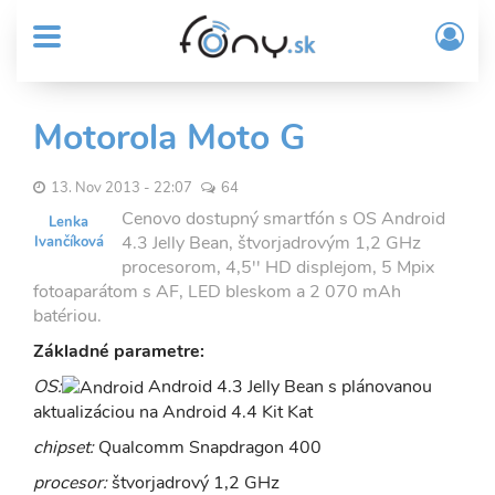
User
Skočiť
Prih
na
MENU
account
/
hlavný
Regi
menu
obsah
Sub
Motorola Moto G
Header
menu
13. Nov 2013 - 22:07
64
Cenovo dostupný smartfón s OS Android
Lenka
4.3 Jelly Bean, štvorjadrovým 1,2 GHz
Ivančíková
procesorom, 4,5'' HD displejom, 5 Mpix
fotoaparátom s AF, LED bleskom a 2 070 mAh
batériou.
Základné parametre:
OS:
Android 4.3 Jelly Bean s plánovanou
aktualizáciou na Android 4.4 Kit Kat
chipset:
Qualcomm Snapdragon 400
procesor:
štvorjadrový 1,2 GHz