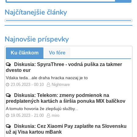
Najčítanejšie články
Najnovšie príspevky
Ku článkom
Vo fóre
Diskusia: SpyraThree - vodná puška za takmer
dvesto eur
Vdaka teda...ale draha hracka naozaj je to
23.05.2023 - 00:10
Nightmare
Diskusia: Telekom: zmeny podmienok na
predplatených kartách a širšia ponuka MIX balíčkov
A tomuto hovoria že zlepšujú služby...
19.05.2023 - 21:00
miro
Diskusia: Cez Xiaomi Pay zaplatíte na Slovensku
už aj Visa kartou mBank