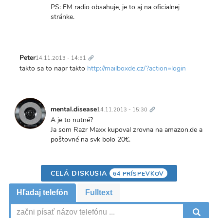
PS: FM radio obsahuje, je to aj na oficialnej
stránke.
Trvalý
odkaz
Peter
14.11.2013 - 14:51
takto sa to napr takto
http://mailboxde.cz/?action=login
Trvalý
odkaz
mental.disease
14.11.2013 - 15:30
A je to nutné?
Ja som Razr Maxx kupoval zrovna na amazon.de a
poštovné na svk bolo 20€.
CELÁ DISKUSIA
64 PRÍSPEVKOV
Hľadaj telefón
Fulltext
V