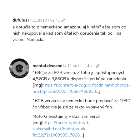
Trvalý
odkaz
dufulus
14.11.2013 - 09:41
a doručia to z nemeckého amazonu aj k nám? ešte som od
nich nekupoval a keď som čítal ich doručenia tak boli iba
vrámci Nemecka
Trvalý
odkaz
mental.disease
14.11.2013 - 14:25
169€ je za 8GB verziu. Z toho je sprístupnených
4,52GB a 3,86GB k dispozícii pri kúpe zariadenia.
[img]
https://scontent-a-cdg.xx.fbcdn.net/hphotos-
prn1/q71/560100_70687468933…
]
16GB verzia sa v nemecku bude predávať za 199€,
čo vôbec nie je zlé za takto vybavený fon.
Moto G existuje aj v dual sim verzii
[img]
https://fbcdn-sphotos-b-
a.akamaihd.net/hphotos-ak-
frc3/q71/1469909_7068…
]