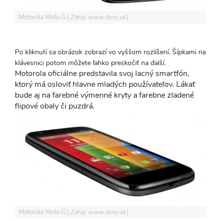
Motorola Moto G
Zdroj: www.fony.sk
Po kliknutí sa obrázok zobrazí vo vyššom rozlíšení. Šípkami na
klávesnici potom môžete ľahko preskočiť na ďalší.
Motorola oficiálne predstavila svoj lacný smartfón,
ktorý má osloviť hlavne mladých používateľov. Lákať
bude aj na farebné výmenné kryty a farebne zladené
flipové obaly či puzdrá.
Motorola Moto G
Zdroj: www.fony.sk