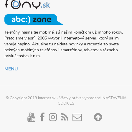
Telefóny, najmä tie mobilné, sú našim koníčkom už mnoho rokov.
O
Preto sme v apríli 2005 vytvorili internetový server, ktorý sa im
PROJEKTE
venuje naplno. Aktuálne tu nájdete novinky a recenzie zo sveta
FONY.SK
bežných mobiných telefónov i smartfónov, tabletov a rôzneho
príslušenstva k nim.
MENU
© Copyright 2019
internet.sk
- Všetky práva vyhradené.
NASTAVENIA
COOKIES