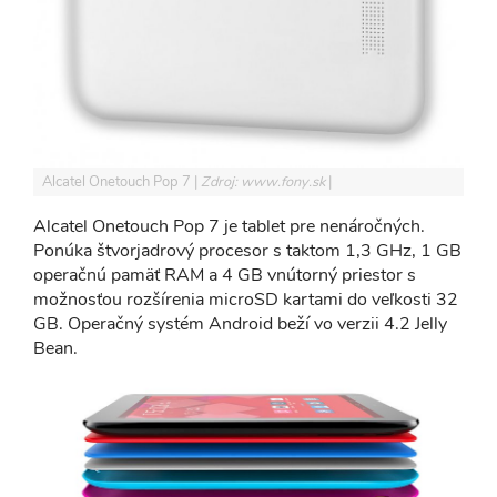
Alcatel Onetouch Pop 7
Zdroj: www.fony.sk
Alcatel Onetouch Pop 7 je tablet pre nenáročných.
Ponúka štvorjadrový procesor s taktom 1,3 GHz, 1 GB
operačnú pamäť RAM a 4 GB vnútorný priestor s
možnosťou rozšírenia microSD kartami do veľkosti 32
GB. Operačný systém Android beží vo verzii 4.2 Jelly
Bean.