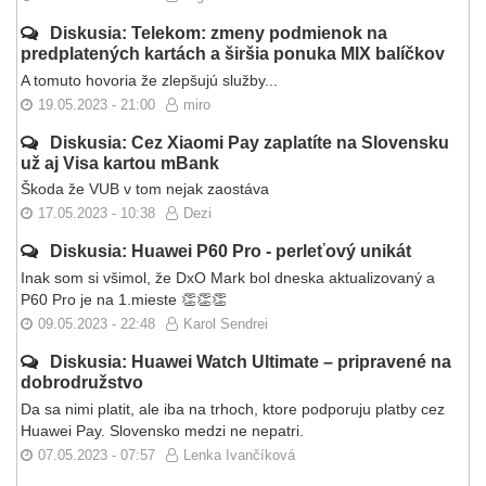
Diskusia: Telekom: zmeny podmienok na
predplatených kartách a širšia ponuka MIX balíčkov
A tomuto hovoria že zlepšujú služby...
19.05.2023 - 21:00
miro
Diskusia: Cez Xiaomi Pay zaplatíte na Slovensku
už aj Visa kartou mBank
Škoda že VUB v tom nejak zaostáva
17.05.2023 - 10:38
Dezi
Diskusia: Huawei P60 Pro - perleťový unikát
Inak som si všimol, že DxO Mark bol dneska aktualizovaný a
P60 Pro je na 1.mieste 👏👏👏
09.05.2023 - 22:48
Karol Sendrei
Diskusia: Huawei Watch Ultimate – pripravené na
dobrodružstvo
Da sa nimi platit, ale iba na trhoch, ktore podporuju platby cez
Huawei Pay. Slovensko medzi ne nepatri.
07.05.2023 - 07:57
Lenka Ivančíková