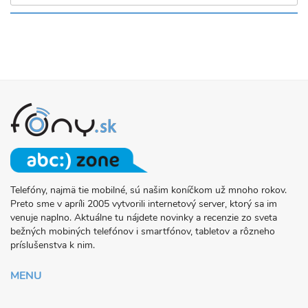
Telefóny, najmä tie mobilné, sú našim koníčkom už mnoho rokov.
O
Preto sme v apríli 2005 vytvorili internetový server, ktorý sa im
PROJEKTE
venuje naplno. Aktuálne tu nájdete novinky a recenzie zo sveta
FONY.SK
bežných mobiných telefónov i smartfónov, tabletov a rôzneho
príslušenstva k nim.
MENU