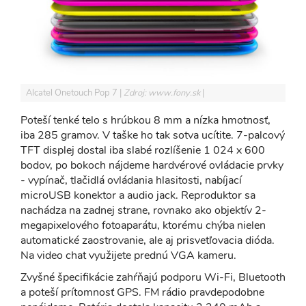
Alcatel Onetouch Pop 7
Zdroj: www.fony.sk
Poteší tenké telo s hrúbkou 8 mm a nízka hmotnosť,
iba 285 gramov. V taške ho tak sotva ucítite. 7-palcový
TFT displej dostal iba slabé rozlíšenie 1 024 x 600
bodov, po bokoch nájdeme hardvérové ovládacie prvky
- vypínač, tlačidlá ovládania hlasitosti, nabíjací
microUSB konektor a audio jack. Reproduktor sa
nachádza na zadnej strane, rovnako ako objektív 2-
megapixelového fotoaparátu, ktorému chýba nielen
automatické zaostrovanie, ale aj prisvetľovacia dióda.
Na video chat využijete prednú VGA kameru.
Zvyšné špecifikácie zahŕňajú podporu Wi-Fi, Bluetooth
a poteší prítomnosť GPS. FM rádio pravdepodobne