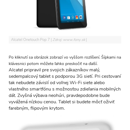
Alcatel Onetouch Pop 7
Zdroj: www.fony.sk
Po kliknutí sa obrázok zobrazí vo vyššom rozlíšení. Šípkami na
klávesnici potom môžete ľahko preskočiť na ďalší.
Alcatel pripravil pre svojich zákazníkov malý,
sedempalcový tablet s podporou 3G sietí. Pri cestovaní
tak nebudete závislí od voľnej Wi-Fi siete alebo
vlastného smartfónu s možnosťou zdieľania mobilných
dát. Zvyšná výbava neohúri, pravdepodobne bude
vyvážená nízkou cenou. Tablet si budete môcť oživiť
farebným, flipovým krytom.