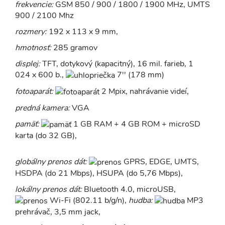
frekvencie:
GSM 850 / 900 / 1800 / 1900 MHz, UMTS
900 / 2100 Mhz
rozmery:
192 x 113 x 9 mm,
hmotnosť:
285 gramov
displej:
TFT, dotykový (kapacitný), 16 mil. farieb, 1
024 x 600 b.,
7'' (178 mm)
fotoaparát:
2 Mpix, nahrávanie videí,
predná kamera:
VGA
pamäť:
1 GB RAM + 4 GB ROM + microSD
karta (do 32 GB),
globálny prenos dát:
GPRS, EDGE, UMTS,
HSDPA (do 21 Mbps), HSUPA (do 5,76 Mbps),
lokálny prenos dát:
Bluetooth 4.0, microUSB,
Wi-Fi (802.11 b/g/n),
hudba:
MP3
prehrávač, 3,5 mm jack,