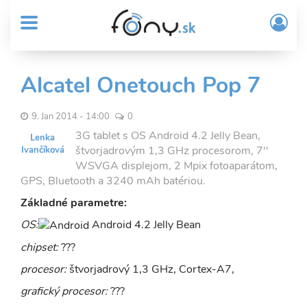
User
Skočiť
Prih
na
MENU
account
/
hlavný
Regi
menu
obsah
Sub
Alcatel Onetouch Pop 7
Header
menu
9. Jan 2014 - 14:00
0
3G tablet s OS Android 4.2 Jelly Bean,
Lenka
štvorjadrovým 1,3 GHz procesorom, 7''
Ivančíková
WSVGA displejom, 2 Mpix fotoaparátom,
GPS, Bluetooth a 3240 mAh batériou.
Základné parametre:
OS:
Android 4.2 Jelly Bean
chipset:
???
procesor:
štvorjadrový 1,3 GHz, Cortex-A7,
grafický procesor:
???