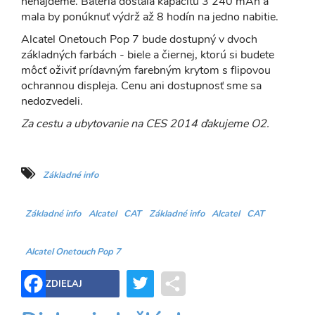
nenájdeme. Batéria dostala kapacitu 3 240 mAh a
mala by ponúknuť výdrž až 8 hodín na jedno nabitie.
Alcatel Onetouch Pop 7 bude dostupný v dvoch
základných farbách - biele a čiernej, ktorú si budete
môcť oživiť prídavným farebným krytom s flipovou
ochrannou displeja. Cenu ani dostupnosť sme sa
nedozvedeli.
Za cestu a ubytovanie na CES 2014 ďakujeme O2.
Základné info
Základné info
Alcatel
CAT
Základné info
Alcatel
CAT
Alcatel Onetouch Pop 7
Twitter
Share
ZDIEĽAJ