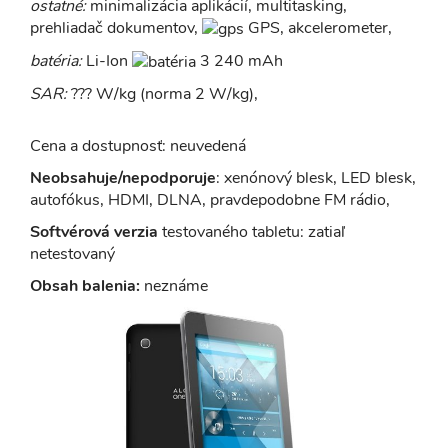
ostatné:
minimalizácia aplikácií, multitasking,
prehliadač dokumentov,
GPS, akcelerometer,
batéria:
Li-Ion
3 240 mAh
SAR:
??? W/kg (norma 2 W/kg),
Cena a dostupnosť: neuvedená
Neobsahuje/nepodporuje
: xenónový blesk, LED blesk,
autofókus, HDMI, DLNA, pravdepodobne FM rádio,
Softvérová verzia
testovaného tabletu: zatiaľ
netestovaný
Obsah balenia:
neznáme