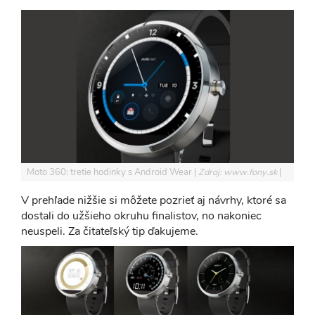
Moto 360: tretie hodinky s Android Wear
Zdroj: www.fony.sk
V prehľade nižšie si môžete pozrieť aj návrhy, ktoré sa
dostali do užšieho okruhu finalistov, no nakoniec
neuspeli. Za čitateľský tip ďakujeme.