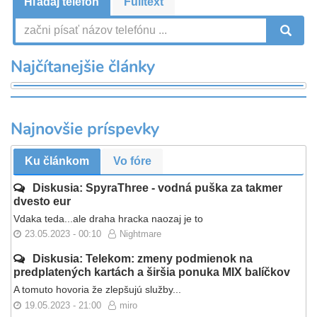
Hľadaj telefón
Fulltext
V
Najčítanejšie články
Najnovšie príspevky
Ku článkom
Vo fóre
Diskusia: SpyraThree - vodná puška za takmer
dvesto eur
Vdaka teda...ale draha hracka naozaj je to
23.05.2023 - 00:10
Nightmare
Diskusia: Telekom: zmeny podmienok na
predplatených kartách a širšia ponuka MIX balíčkov
A tomuto hovoria že zlepšujú služby...
19.05.2023 - 21:00
miro