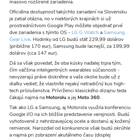
masovo rozšírené zariadenia.
Oficiálna dostupnosť takýchto zariadení na Slovensku
je zatiaľ otázna, no v niektorých krajinách si už
prostredníctvom Google Play môžete objednať prvé
dve zariadenia s týmto OS -
LG G Watch
a
Samsung
Gear Live
. Hodinky od LG budú stáť 229,99 dolárov
(približne 170 eur), Samsung bude lacnejší, za 199,99
dolárov (cca 147 eur).
Dá sa však povedať, že oba kúsky naďalej trpia tým,
čím väčšina inteligentných wearables súčasnosti -
nevyzerajú práve diskrétne a vaše okolie bude už z
diaľky vedieť, že vlastníte nejaký netradičný kus high-
tech príslušenstva. Prívrženci klasického dizajnu teda
čakajú najmä na
Motorolu
a jej
Moto 360
.
Tak ako LG a Samsung, aj Motorola využila konferenciu
Google I/O na ich bližšie predstavenie verejnosti. Budú
vyhotovené z nehrdzavejúcej ocele a dostanú aj kožený
remienok. Narozdiel od konkurencie však budú okrúhle
a najmä pri zobrazení akutálneho času (displej