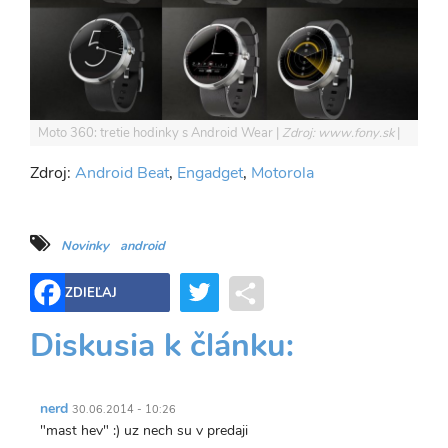
Moto 360: tretie hodinky s Android Wear
Zdroj: www.fony.sk
Zdroj:
Android Beat
,
Engadget
,
Motorola
Novinky
android
Twitter
Share
ZDIEĽAJ
Diskusia k článku:
nerd
30.06.2014 - 10:26
"mast hev" :) uz nech su v predaji