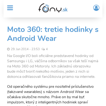
User
Skočiť
Prih
na
MENU
account
/
hlavný
Regi
menu
obsah
Sub
Moto 360: tretie hodinky s
Header
Android Wear
menu
29. Jun 2014 - 23:53
4
Na Google I/O boli oficiálne predstavené hodinky od
Samsungu i LG, väčšina odborníkov sa však teší najmä
na Moto 360 od Motoroly. Ich základnú obrazovku
bude môcť tvoriť niekoľko motívov, jeden z nich si
dokonca odhlasovali fanúšikovia priamo na internete.
Od operačného systému pre nositeľné príslušenstvo
(takzvané wearables) s názvom Android Wear sa
očakáva skutočne mnoho. Práve on by mal byť
impulzom, ktorý z inteligentných hodiniek spraví