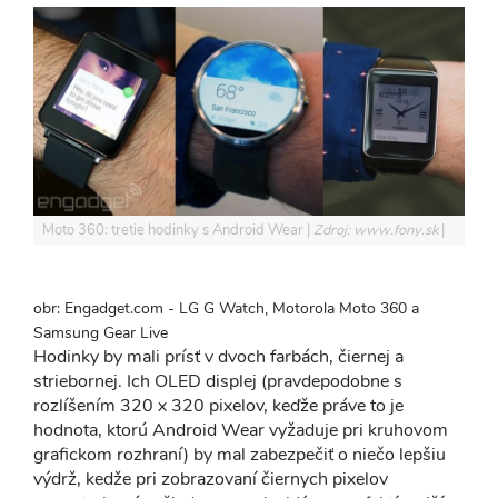
Moto 360: tretie hodinky s Android Wear
Zdroj: www.fony.sk
obr: Engadget.com - LG G Watch, Motorola Moto 360 a
Samsung Gear Live
Hodinky by mali prísť v dvoch farbách, čiernej a
striebornej. Ich OLED displej (pravdepodobne s
rozlíšením 320 x 320 pixelov, keďže práve to je
hodnota, ktorú Android Wear vyžaduje pri kruhovom
grafickom rozhraní) by mal zabezpečiť o niečo lepšiu
výdrž, kedže pri zobrazovaní čiernych pixelov