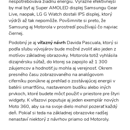
nespotrebováva žiadnu energiu. Výrazne efektívnejší
by mal byť aj Super AMOLED displej Samsungu Gear
Live, naopak, LG G Watch dostali IPS displej, ktorý
výdrži až tak nepomôže. Povšimnite si preto, že
Samsung aj Motorola v prostredí používajú čo najviac
čiernej.
Podobný je aj
víťazný návrh
Davida Pascuala, ktorý si
podľa sľubu vývojárov bude možné zvoliť ako jeden z
motívov základnej obrazovky. Motorola totiž vyhlásila
dizajnérsku súťaž, do ktorej sa zapojilo až 1 300
záujemcov a hodnotiť ju mohla aj verejnosť. Okrem
presného času zobrazovaného na analógovom
ciferníku ponúkne aj prehľad o zostávajúcej energii v
batérii smartfónu, nastavenom budíku alebo iných
prvkoch, ktoré budete môcť použiť v priestore pre štyri
widgety. K víťazovi poputuje aj jeden exemplár nových
Moto 360, aby sa na svoje dielo mohol pozerať každý
deň. Pokiaľ si teda na základnej obrazovke radšej
nenastaví niektorý z návrhov priamo od Motoroly.