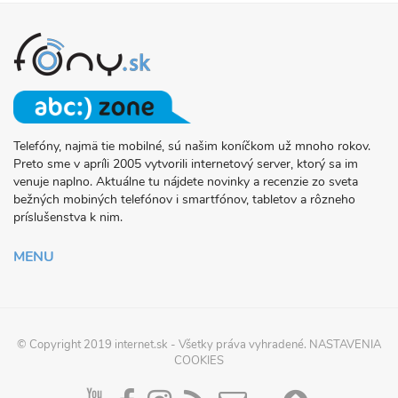
Telefóny, najmä tie mobilné, sú našim koníčkom už mnoho rokov.
O
Preto sme v apríli 2005 vytvorili internetový server, ktorý sa im
PROJEKTE
venuje naplno. Aktuálne tu nájdete novinky a recenzie zo sveta
FONY.SK
bežných mobiných telefónov i smartfónov, tabletov a rôzneho
príslušenstva k nim.
MENU
© Copyright 2019
internet.sk
- Všetky práva vyhradené.
NASTAVENIA
COOKIES