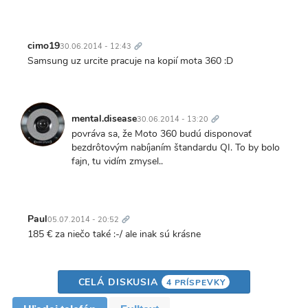
Trvalý
odkaz
cimo19
30.06.2014 - 12:43
Samsung uz urcite pracuje na kopií mota 360 :D
Trvalý
odkaz
mental.disease
30.06.2014 - 13:20
povráva sa, že Moto 360 budú disponovať
bezdrôtovým nabíjaním štandardu QI. To by bolo
fajn, tu vidím zmysel..
Trvalý
odkaz
Paul
05.07.2014 - 20:52
185 € za niečo také :-/ ale inak sú krásne
CELÁ DISKUSIA
4 PRÍSPEVKY