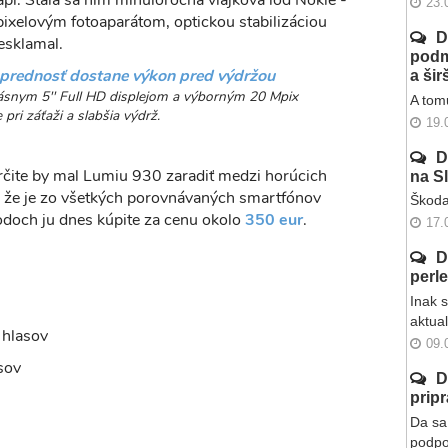
í. Stala sa ním minuloročná vlajková loď Nokie -
23.
ixelovým fotoaparátom, optickou stabilizáciou
D
esklamal.
podm
 prednosť dostane výkon pred výdržou
a ši
snym 5'' Full HD displejom a výborným 20 Mpix
A tomu
pri záťaži a slabšia výdrž.
19.
D
určite by mal Lumiu 930 zaradiť medzi horúcich
na S
to, že je zo všetkých porovnávaných smartfónov
Škoda
odoch ju dnes kúpite za cenu okolo
350 eur
.
17.
D
perl
Inak 
aktua
 hlasov
09.
sov
D
prip
Da sa 
podpo