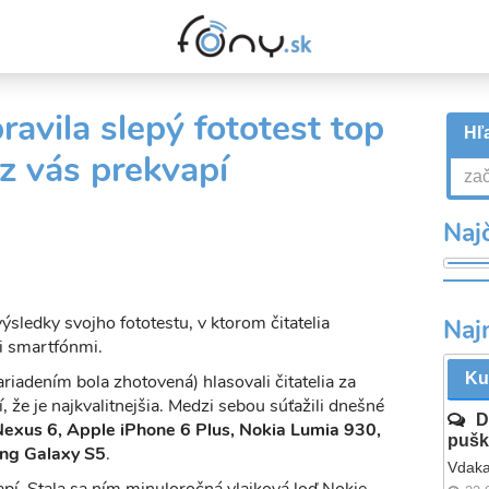
avila slepý fototest top
Hľa
z vás prekvapí
Najč
sledky svojho fototestu, v ktorom čitatelia
Naj
i smartfónmi.
Ku
riadením bola zhotovená) hlasovali čitatelia za
í, že je najkvalitnejšia. Medzi sebou súťažili dnešné
D
exus 6, Apple iPhone 6 Plus, Nokia Lumia 930,
pušk
ng Galaxy S5
.
Vdaka