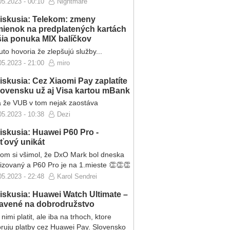
05.2023 - 00:10
Nightmare
iskusia: Telekom: zmeny
ienok na predplatených kartách
ršia ponuka MIX balíčkov
to hovoria že zlepšujú služby...
05.2023 - 21:00
miro
iskusia: Cez Xiaomi Pay zaplatíte
lovensku už aj Visa kartou mBank
 že VUB v tom nejak zaostáva
05.2023 - 10:38
Dezi
iskusia: Huawei P60 Pro -
eťový unikát
som si všimol, že DxO Mark bol dneska
lizovaný a P60 Pro je na 1.mieste 👏👏👏
05.2023 - 22:48
Karol Sendrei
iskusia: Huawei Watch Ultimate –
ravené na dobrodružstvo
nimi platit, ale iba na trhoch, ktore
ruju platby cez Huawei Pay. Slovensko