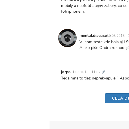
mobily a naofotit stejny zabery. co se
foti iphonem.
mental.disease
30.03.2015 - 
V inom teste kde bola aj L
A ako píše Ondra rozhodujúc
Trvalý
odkaz
jarpo
31.03.2015 - 11:02
Teda mna to tiez neprekvapuje :) Aspo
CELÁ D