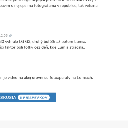
 bavim s nejlepsima fotografama v republice, tak vetsina
Trvalý
odkaz
12:05
930 vyhralo LG G3, druhý bol S5 až potom Lumia.
i faktor boli fotky cez deň, kde Lumia strácala..
n je vidno na akej urovni su fotoaparaty na Lumiach.
ISKUSIA
6 PRÍSPEVKOV