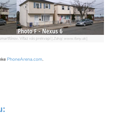
 smartfónov. Víťaz vás prekvapí
Zdroj: www.fony.sk
ánke
PhoneArena.com
.
Share
u: