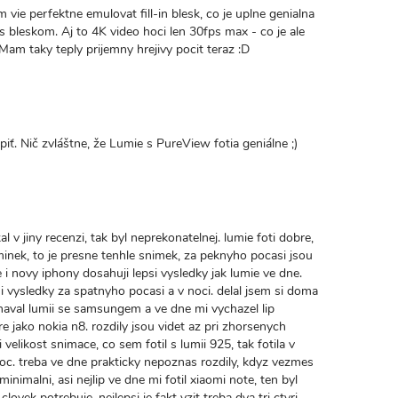
vie perfektne emulovat fill-in blesk, co je uplne genialna
s bleskom. Aj to 4K video hoci len 30fps max - co je ale
 Mam taky teply prijemny hrejivy pocit teraz :D
iť. Nič zvláštne, že Lumie s PureView fotia geniálne ;)
l v jiny recenzi, tak byl neprekonatelnej. lumie foti dobre,
inek, to je presne tenhle snimek, za peknyho pocasi jsou
i novy iphony dosahuji lepsi vysledky jak lumie ve dne.
i vysledky za spatnyho pocasi a v noci. delal jsem si doma
naval lumii se samsungem a ve dne mi vychazel lip
 jako nokia n8. rozdily jsou videt az pri zhorsenych
elikost snimace, co sem fotil s lumii 925, tak fotila v
moc. treba ve dne prakticky nepoznas rozdily, kdyz vezmes
minimalni, asi nejlip ve dne mi fotil xiaomi note, ten byl
 clovek potrebuje. nejlepsi je fakt vzit treba dva tri ctyri