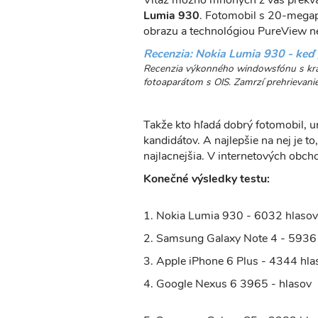
Víťaz možno mnohých z vás prekvap
Lumia 930
. Fotomobil s 20-megap
obrazu a technológiou PureView n
Recenzia: Nokia Lumia 930 - keď
Recenzia výkonného windowsfónu s krá
fotoaparátom s OIS. Zamrzí prehrievanie 
Takže kto hľadá dobrý fotomobil, 
kandidátov. A najlepšie na nej je 
najlacnejšia. V internetových obch
Konečné výsledky testu:
1. Nokia Lumia 930 - 6032 hlasov
2. Samsung Galaxy Note 4 - 5936
3. Apple iPhone 6 Plus - 4344 hla
4. Google Nexus 6 3965 - hlasov