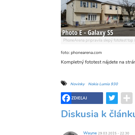
PhoneArena pripravila slepý fototest top
foto: phonearena.com
Kompletný fototest nájdete na str
Novinky
Nokia Lumia 930
Twitter
ZDIEĽAJ
Diskusia k článk
Wayne
29.03.2015 - 22:30