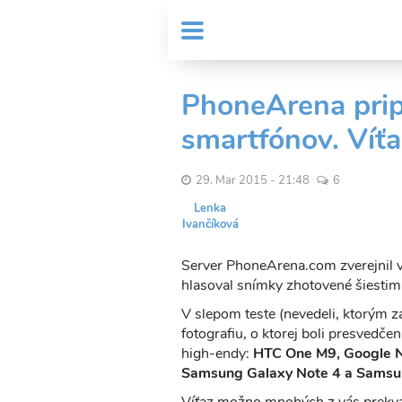
Skočiť
User
na
MENU
Sub
account
hlavný
Header
obsah
menu
menu
PhoneArena pripr
smartfónov. Víťa
29. Mar 2015 - 21:48
6
Lenka
Ivančíková
Server PhoneArena.com zverejnil vý
hlasoval snímky zhotovené šiestim
V slepom teste (nevedeli, ktorým za
fotografiu, o ktorej boli presvedčen
high-endy:
HTC One M9, Google N
Samsung Galaxy Note 4 a Samsu