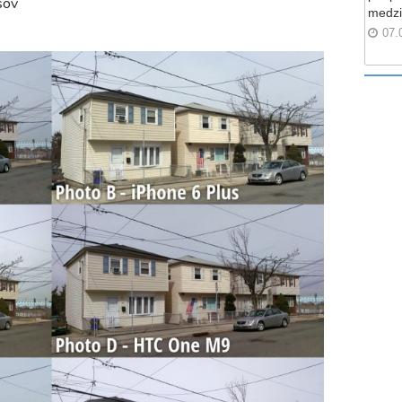
sov
medzi
07.