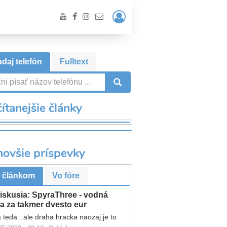
Prihlásiť
/
Registrácia
daj telefón
Fulltext
VYHĽADÁVANIE
ítanejšie články
novšie príspevky
 článkom
Vo fóre
iskusia: SpyraThree - vodná
a za takmer dvesto eur
 teda...ale draha hracka naozaj je to