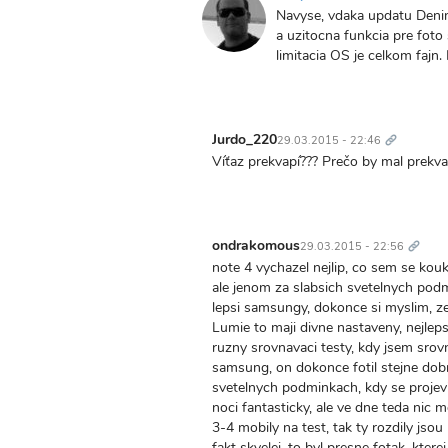
Navyse, vdaka updatu Denim 
a uzitocna funkcia pre foto 
limitacia OS je celkom fajn.
Trvalý
odkaz
Jurdo_220
29.03.2015 - 22:46
Víťaz prekvapí??? Prečo by mal prekvap
Trvalý
odkaz
ondrakomous
29.03.2015 - 22:56
note 4 vychazel nejlip, co sem se kouka
ale jenom za slabsich svetelnych podm
lepsi samsungy, dokonce si myslim, ze 
Lumie to maji divne nastaveny, nejleps
ruzny srovnavaci testy, kdy jsem srov
samsung, on dokonce fotil stejne dobre
svetelnych podminkach, kdy se projevi v
noci fantasticky, ale ve dne teda nic 
3-4 mobily na test, tak ty rozdily jsou 
fakt skvelej. to byl presne fotak, kterej