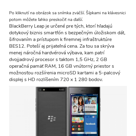
Po kliknutí na obrázok sa snímka zväčší. Šípkami na klávesnici
potom môžete ľahko preskočiť na ďalší.
BlackBerry Leap je určené pre tých, ktorí hľadajú
dotykový biznis smartfón s bezpečným úložiskom dát,
šifrovaním a prístupom k firemnej infraštruktúre
BES12. Poteší aj prijateľná cena. Za tou sa skrýva
menej náročná hardvérová výbava, kam patrí
dvojjadrový procesor s taktom 1,5 GHz, 2 GB
operačná pamäť RAM, 16 GB vnútorný priestor s
možnosťou rozšírenia microSD kartami a 5-palcový
displej s HD rozlíšením 720 x 1 280 bodov.