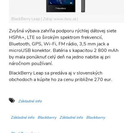
BlackBerry Leap
Zdroj: www.fony.sk
Zvyšná výbava zahŕňa podporu rýchlej dátovej siete
HSPA+, LTE so širokým spektrom frekvencií,
Bluetooth, GPS, Wi-Fi, FM rádio, 3,5 mm jack a
microUSB konektor. Batéria s kapacitou 2 800 mAh
by mala ponúknuť celý deň na jedno nabitie aj pri
náročnom používaní.
BlackBerry Leap sa predáva aj v slovenských
obchodoch a kúpite ho za cenu približne 270 eur.
Základné info
Základné info
Blackberry
Základné info
Blackberry