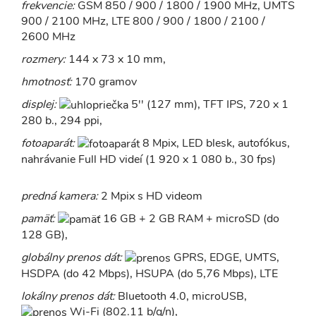
frekvencie:
GSM 850 / 900 / 1800 / 1900 MHz, UMTS
900 / 2100 MHz, LTE 800 / 900 / 1800 / 2100 /
2600 MHz
rozmery:
144 x 73 x 10 mm,
hmotnosť:
170 gramov
displej:
5'' (127 mm), TFT IPS, 720 x 1
280 b., 294 ppi,
fotoaparát:
8 Mpix, LED blesk, autofókus,
nahrávanie Full HD videí (1 920 x 1 080 b., 30 fps)
predná kamera:
2 Mpix s HD videom
pamäť:
16 GB + 2 GB RAM + microSD (do
128 GB),
globálny prenos dát:
GPRS, EDGE, UMTS,
HSDPA (do 42 Mbps), HSUPA (do 5,76 Mbps), LTE
lokálny prenos dát:
Bluetooth 4.0, microUSB,
Wi-Fi (802.11 b/g/n),