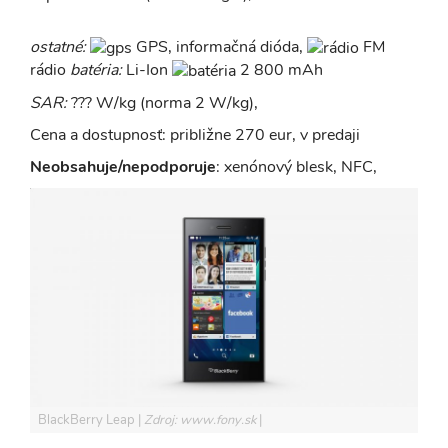
ostatné:
GPS, informačná dióda,
FM
rádio
batéria:
Li-Ion
2 800 mAh
SAR:
??? W/kg (norma 2 W/kg),
Cena a dostupnosť: približne 270 eur, v predaji
Neobsahuje/nepodporuje
: xenónový blesk, NFC,
BlackBerry Leap
Zdroj: www.fony.sk