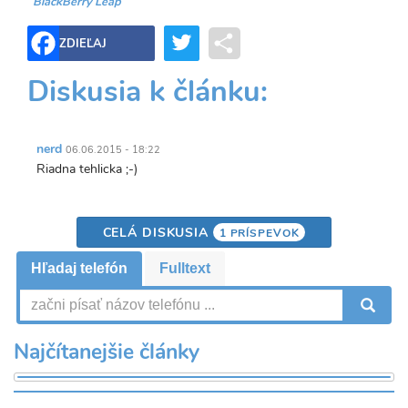
BlackBerry Leap
Twitter
Share
ZDIEĽAJ
Diskusia k článku:
nerd
06.06.2015 - 18:22
Riadna tehlicka ;-)
CELÁ DISKUSIA
1 PRÍSPEVOK
Hľadaj telefón
Fulltext
V
Najčítanejšie články