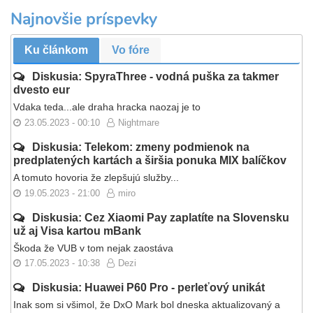
Najnovšie príspevky
Ku článkom
Vo fóre
Diskusia: SpyraThree - vodná puška za takmer
dvesto eur
Vdaka teda...ale draha hracka naozaj je to
23.05.2023 - 00:10
Nightmare
Diskusia: Telekom: zmeny podmienok na
predplatených kartách a širšia ponuka MIX balíčkov
A tomuto hovoria že zlepšujú služby...
19.05.2023 - 21:00
miro
Diskusia: Cez Xiaomi Pay zaplatíte na Slovensku
už aj Visa kartou mBank
Škoda že VUB v tom nejak zaostáva
17.05.2023 - 10:38
Dezi
Diskusia: Huawei P60 Pro - perleťový unikát
Inak som si všimol, že DxO Mark bol dneska aktualizovaný a