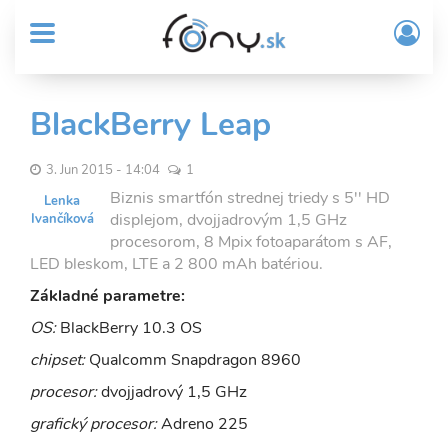
User
Skočiť
Prih
na
MENU
account
/
hlavný
Regi
menu
obsah
Sub
BlackBerry Leap
Header
menu
3. Jun 2015 - 14:04
1
Biznis smartfón strednej triedy s 5'' HD
Lenka
displejom, dvojjadrovým 1,5 GHz
Ivančíková
procesorom, 8 Mpix fotoaparátom s AF,
LED bleskom, LTE a 2 800 mAh batériou.
Základné parametre:
OS:
BlackBerry 10.3 OS
chipset:
Qualcomm Snapdragon 8960
procesor:
dvojjadrový 1,5 GHz
grafický procesor:
Adreno 225