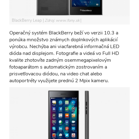
BlackBerry Leap
Zdroj: www.fony.sk
Operačný systém BlackBerry beží vo verzii 10.3 a
ponúka množstvo známych doplnkových aplikácií
výrobcu. Nechýba ani viacfarebná informačná LED
dióda nad displejom. Fotografie a videá vo Full HD
kvalite zhotovíte zadným osemmegapixelovým
fotoaparátom s automatickým zostrovaním a
prisvetľovacou diódou, na video chat alebo
autoportréty využijete prednú 2 Mpix kameru.