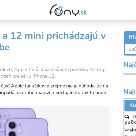
a 12 mini prichádzajú v
Hľa
rbe
Najč
adoch, Apple TV či lokalizačnom prívesku AirTag.
odtieň pre sériu iPhone 12.
 časť Apple fanúšikov a zrejme nie je náhoda, že na
Naj
pripadá na druhú májovú nedeľu, tento rok to bude
Ku
D
pušk
Vdaka