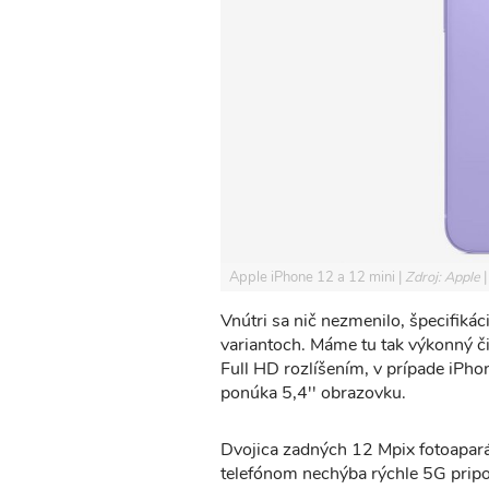
Apple iPhone 12 a 12 mini
Zdroj: Apple
Vnútri sa nič nezmenilo, špecifikác
variantoch. Máme tu tak výkonný č
Full HD rozlíšením, v prípade iPho
ponúka 5,4'' obrazovku.
Dvojica zadných 12 Mpix fotoaparát
telefónom nechýba rýchle 5G pripo