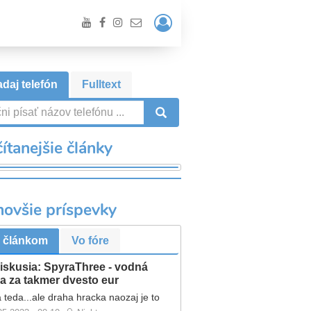
Prihlásiť
/
Registrácia
daj telefón
Fulltext
VYHĽADÁVANIE
ítanejšie články
novšie príspevky
 článkom
Vo fóre
iskusia: SpyraThree - vodná
a za takmer dvesto eur
 teda...ale draha hracka naozaj je to