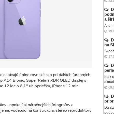
23.
D
podm
a ši
A tomu
19.
D
na S
Škoda
17.
D
perl
ie ostávajú úplne rovnaké ako pri ďalších farebných
Inak 
ip A14 Bionic, Super Retina XDR OLED displej s
aktua
ne 12 ide o 6,1'' uhlopriečku, iPhone 12 mini
09.
D
prip
ov uspokojí aj náročnejších fotografov a
Da sa 
jenie, vodeodolná konštrukcia, stereo reproduktory
podpo