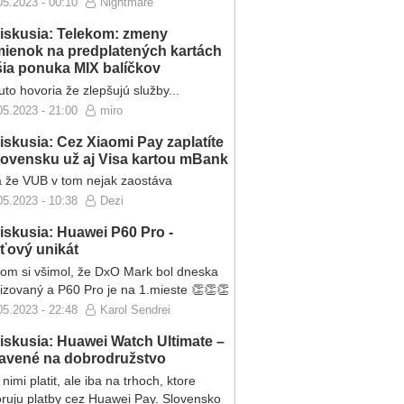
05.2023 - 00:10
Nightmare
iskusia: Telekom: zmeny
ienok na predplatených kartách
ršia ponuka MIX balíčkov
to hovoria že zlepšujú služby...
05.2023 - 21:00
miro
iskusia: Cez Xiaomi Pay zaplatíte
lovensku už aj Visa kartou mBank
 že VUB v tom nejak zaostáva
05.2023 - 10:38
Dezi
iskusia: Huawei P60 Pro -
eťový unikát
som si všimol, že DxO Mark bol dneska
lizovaný a P60 Pro je na 1.mieste 👏👏👏
05.2023 - 22:48
Karol Sendrei
iskusia: Huawei Watch Ultimate –
ravené na dobrodružstvo
nimi platit, ale iba na trhoch, ktore
ruju platby cez Huawei Pay. Slovensko