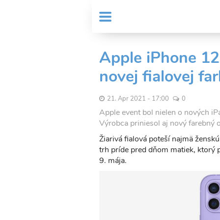
Skočiť
User
na
MENU
Sub
account
hlavný
Header
obsah
menu
menu
Apple iPhone 12 
novej fialovej fa
21. Apr 2021 - 17:00
0
Apple event bol nielen o nových iP
Výrobca priniesol aj nový farebný 
Žiarivá fialová poteší najmä ženskú
trh príde pred dňom matiek, ktorý 
9. mája.