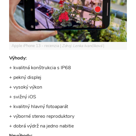
Apple iPhone 13 - recenzia
Zdroj: Lenka Ivančíková
Výhody:
+ kvalitná konštrukcia s IP68
+ pekný displej
+ vysoký výkon
+ svižný iOS
+ kvalitný hlavný fotoaparát
+ výborné stereo reproduktory
+ dobrá výdrž na jedno nabitie
Nevýhody: