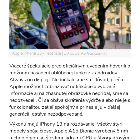
Apple iPhone 13 - recenzia
Zdroj: Lenka Ivančíková
Viaceré špekulácie pred oficiálnym uvedením hovorili o
možnom nasadení obľúbenej funkcie z androidov -
Always on displeji. Nedočkali sme sa. Dôvod, prečo
Apple možnosť zobrazovať notifikácie a vybrané
informácie aj na zhasnutej obrazovke nepridal, sme sa
nedozvedeli. Či sa obáva skrátenia výdrže alebo nie je s
funkcionalitou zatiaľ spokojný a prinesie ju v ďalšej
generácii, ostáva nezodpovedané.
Výkonu majú iPhony 13 na rozdávanie. Všetky štyri
modely spája čipset Apple A15 Bionic vyrobený 5 nm
technológiou so šiestimi jadrami CPU a štvorjadrovým