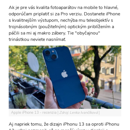
Ak je pre vás kvalita fotoaparátov na mobile to hlavné,
odporúčam priplatiť si za Pro verziu. Dostanete iPhone
s kvalitnejším výstupom, nechýba mu teleobjektív s
trojnásobným (použiteľným) optickým priblížením a
páčili sa mi aj makro zábery. Tie "obyčajnou"
trinástkou neviete nasnímať.
Apple iPhone 13 - recenzia
Zdroj: Lenka Ivančíková
Aj napriek tomu, že dizajn iPhonu 13 sa oproti iPhonu