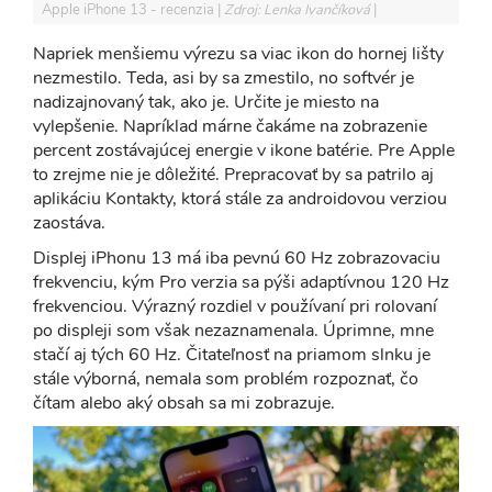
Apple iPhone 13 - recenzia
Zdroj: Lenka Ivančíková
Napriek menšiemu výrezu sa viac ikon do hornej lišty
nezmestilo. Teda, asi by sa zmestilo, no softvér je
nadizajnovaný tak, ako je. Určite je miesto na
vylepšenie. Napríklad márne čakáme na zobrazenie
percent zostávajúcej energie v ikone batérie. Pre Apple
to zrejme nie je dôležité. Prepracovať by sa patrilo aj
aplikáciu Kontakty, ktorá stále za androidovou verziou
zaostáva.
Displej iPhonu 13 má iba pevnú 60 Hz zobrazovaciu
frekvenciu, kým Pro verzia sa pýši adaptívnou 120 Hz
frekvenciou. Výrazný rozdiel v používaní pri rolovaní
po displeji som však nezaznamenala. Úprimne, mne
stačí aj tých 60 Hz. Čitateľnosť na priamom slnku je
stále výborná, nemala som problém rozpoznať, čo
čítam alebo aký obsah sa mi zobrazuje.