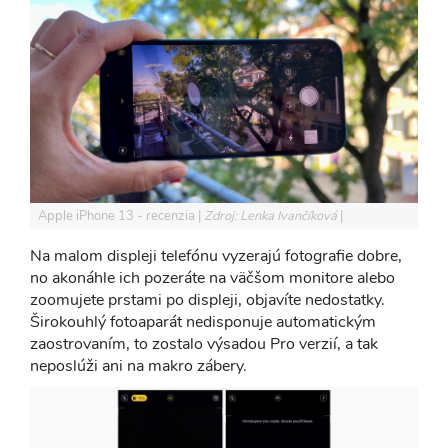
Apple iPhone 13 - recenzia
Zdroj: Lenka Ivančíková
Na malom displeji telefónu vyzerajú fotografie dobre,
no akonáhle ich pozeráte na väčšom monitore alebo
zoomujete prstami po displeji, objavíte nedostatky.
Širokouhlý fotoaparát nedisponuje automatickým
zaostrovaním, to zostalo výsadou Pro verzií, a tak
neposlúži ani na makro zábery.