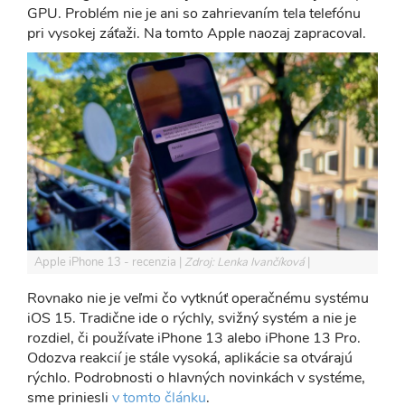
GPU. Problém nie je ani so zahrievaním tela telefónu
pri vysokej záťaži. Na tomto Apple naozaj zapracoval.
Apple iPhone 13 - recenzia
Zdroj: Lenka Ivančíková
Rovnako nie je veľmi čo vytknúť operačnému systému
iOS 15. Tradične ide o rýchly, svižný systém a nie je
rozdiel, či používate iPhone 13 alebo iPhone 13 Pro.
Odozva reakcií je stále vysoká, aplikácie sa otvárajú
rýchlo. Podrobnosti o hlavných novinkách v systéme,
sme priniesli
v tomto článku
.