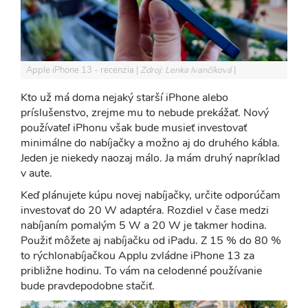
Apple iPhone 13 - recenzia
Zdroj: Lenka Ivančíková
Kto už má doma nejaký starší iPhone alebo
príslušenstvo, zrejme mu to nebude prekážať. Nový
používateľ iPhonu však bude musieť investovať
minimálne do nabíjačky a možno aj do druhého kábla.
Jeden je niekedy naozaj málo. Ja mám druhý napríklad
v aute.
Keď plánujete kúpu novej nabíjačky, určite odporúčam
investovať do 20 W adaptéra. Rozdiel v čase medzi
nabíjaním pomalým 5 W a 20 W je takmer hodina.
Použiť môžete aj nabíjačku od iPadu. Z 15 % do 80 %
to rýchlonabíjačkou Applu zvládne iPhone 13 za
približne hodinu. To vám na celodenné používanie
bude pravdepodobne stačiť.