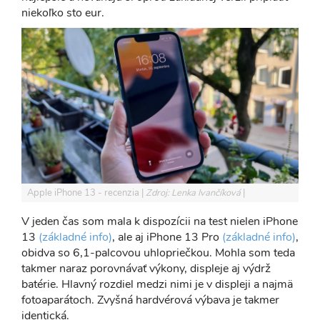
niekoľko sto eur.
Apple iPhone 13 - recenzia
Zdroj: Lenka Ivančíková
V jeden čas som mala k dispozícii na test nielen iPhone
13
(základné info)
, ale aj iPhone 13 Pro
(základné info)
,
obidva so 6,1-palcovou uhlopriečkou. Mohla som teda
takmer naraz porovnávať výkony, displeje aj výdrž
batérie. Hlavný rozdiel medzi nimi je v displeji a najmä
fotoaparátoch. Zvyšná hardvérová výbava je takmer
identická.