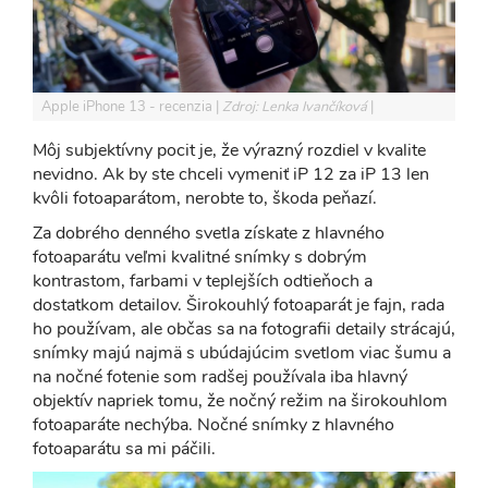
Apple iPhone 13 - recenzia
Zdroj: Lenka Ivančíková
Môj subjektívny pocit je, že výrazný rozdiel v kvalite
nevidno. Ak by ste chceli vymeniť iP 12 za iP 13 len
kvôli fotoaparátom, nerobte to, škoda peňazí.
Za dobrého denného svetla získate z hlavného
fotoaparátu veľmi kvalitné snímky s dobrým
kontrastom, farbami v teplejších odtieňoch a
dostatkom detailov. Širokouhlý fotoaparát je fajn, rada
ho používam, ale občas sa na fotografii detaily strácajú,
snímky majú najmä s ubúdajúcim svetlom viac šumu a
na nočné fotenie som radšej používala iba hlavný
objektív napriek tomu, že nočný režim na širokouhlom
fotoaparáte nechýba. Nočné snímky z hlavného
fotoaparátu sa mi páčili.