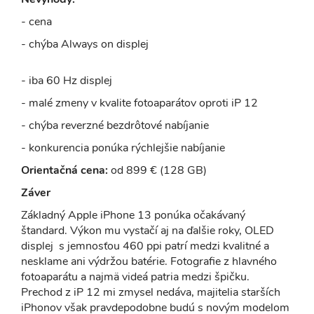
- cena
- chýba Always on displej
- iba 60 Hz displej
- malé zmeny v kvalite fotoaparátov oproti iP 12
- chýba reverzné bezdrôtové nabíjanie
- konkurencia ponúka rýchlejšie nabíjanie
Orientačná cena:
od 899 € (128 GB)
Záver
Základný Apple iPhone 13 ponúka očakávaný
štandard. Výkon mu vystačí aj na ďalšie roky, OLED
displej s jemnosťou 460 ppi patrí medzi kvalitné a
nesklame ani výdržou batérie. Fotografie z hlavného
fotoaparátu a najmä videá patria medzi špičku.
Prechod z iP 12 mi zmysel nedáva, majitelia starších
iPhonov však pravdepodobne budú s novým modelom