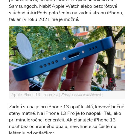
Samsungoch. Nabiť Apple Watch alebo bezdrôtové
slúchadlá AirPods položením na zadnú stranu iPhonu,
tak ani v roku 2021 nie je možné.
Apple iPhone 13 - recenzia
Zdroj: Lenka Ivančíková
Zadná stena je pri iPhone 13 opäť lesklá, kovové bočné
steny matné. Na iPhone 13 Pro je to naopak. Tak, ako
pri minuloročnej generácii. Ak plánujete iPhone 13
nosiť bez ochranného obalu, nevyhnete sa častému
lešteniu od odtlačkov.