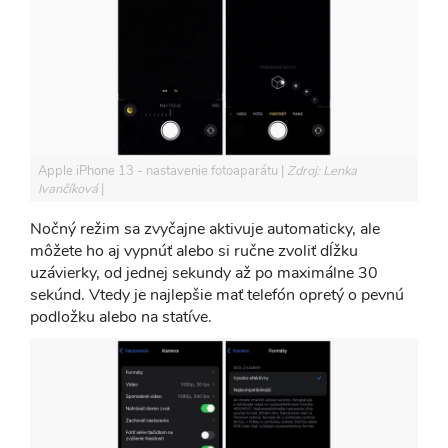
Apple iPhone 13 - nastavenie fotoaparátu
Zdroj: Lenka
Ivančíková
Nočný režim sa zvyčajne aktivuje automaticky, ale
môžete ho aj vypnúť alebo si ručne zvoliť dĺžku
uzávierky, od jednej sekundy až po maximálne 30
sekúnd. Vtedy je najlepšie mať telefón opretý o pevnú
podložku alebo na statíve.