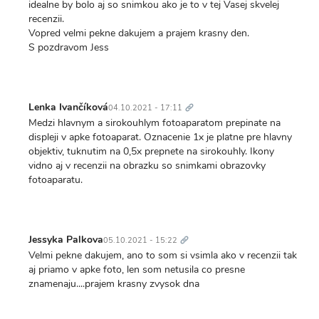
idealne by bolo aj so snimkou ako je to v tej Vasej skvelej
recenzii.
Vopred velmi pekne dakujem a prajem krasny den.
S pozdravom Jess
Trvalý
odkaz
Lenka Ivančíková
04.10.2021 - 17:11
Medzi hlavnym a sirokouhlym fotoaparatom prepinate na
displeji v apke fotoaparat. Oznacenie 1x je platne pre hlavny
objektiv, tuknutim na 0,5x prepnete na sirokouhly. Ikony
vidno aj v recenzii na obrazku so snimkami obrazovky
fotoaparatu.
Trvalý
odkaz
Jessyka Palkova
05.10.2021 - 15:22
Velmi pekne dakujem, ano to som si vsimla ako v recenzii tak
aj priamo v apke foto, len som netusila co presne
znamenaju....prajem krasny zvysok dna