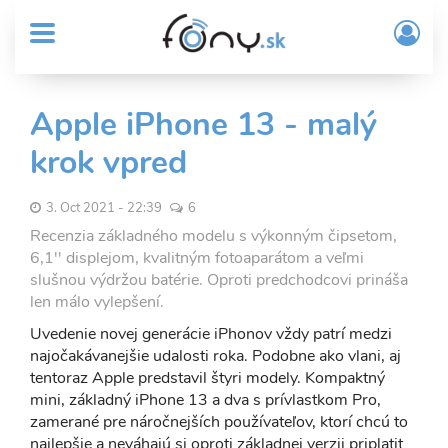
User
Skočiť
Prih
na
MENU
account
/
hlavný
Regi
menu
obsah
Sub
Apple iPhone 13 - malý
Header
krok vpred
menu
3. Oct 2021 - 22:39
6
Recenzia základného modelu s výkonným čipsetom,
6,1'' displejom, kvalitným fotoaparátom a veľmi
slušnou výdržou batérie. Oproti predchodcovi prináša
len málo vylepšení.
Uvedenie novej generácie iPhonov vždy patrí medzi
najočakávanejšie udalosti roka. Podobne ako vlani, aj
tentoraz Apple predstavil štyri modely. Kompaktný
mini, základný iPhone 13 a dva s prívlastkom Pro,
zamerané pre náročnejších používateľov, ktorí chcú to
najlepšie a neváhajú si oproti základnej verzii priplatit