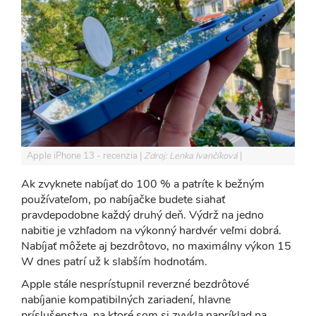
Apple iPhone 13 - recenzia
Zdroj: Lenka Ivančíková
Ak zvyknete nabíjať do 100 % a patríte k bežným
používateľom, po nabíjačke budete siahať
pravdepodobne každý druhý deň. Výdrž na jedno
nabitie je vzhľadom na výkonný hardvér veľmi dobrá.
Nabíjať môžete aj bezdrôtovo, no maximálny výkon 15
W dnes patrí už k slabším hodnotám.
Apple stále nesprístupnil reverzné bezdrôtové
nabíjanie kompatibilných zariadení, hlavne
príslušenstva, na ktoré som si zvykla napríklad na