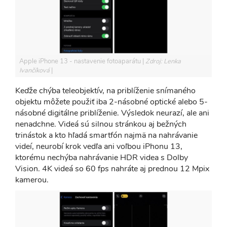
Apple iPhone 13 - nastavenie fotoaparátu
Zdroj: Lenka
Ivančíková
Keďže chýba teleobjektív, na priblíženie snímaného
objektu môžete použiť iba 2-násobné optické alebo 5-
násobné digitálne priblíženie. Výsledok neurazí, ale ani
nenadchne. Videá sú silnou stránkou aj bežných
trinástok a kto hľadá smartfón najmä na nahrávanie
videí, neurobí krok vedľa ani voľbou iPhonu 13,
ktorému nechýba nahrávanie HDR videa s Dolby
Vision. 4K videá so 60 fps nahráte aj prednou 12 Mpix
kamerou.