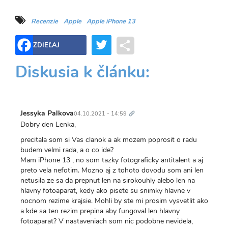
Recenzie
Apple
Apple iPhone 13
Twitter
Share
ZDIEĽAJ
Diskusia k článku:
Trvalý
odkaz
Jessyka Palkova
04.10.2021 - 14:59
Dobry den Lenka,
precitala som si Vas clanok a ak mozem poprosit o radu
budem velmi rada, a o co ide?
Mam iPhone 13 , no som tazky fotograficky antitalent a aj
preto vela nefotim. Mozno aj z tohoto dovodu som ani len
netusila ze sa da prepnut len na sirokouhly alebo len na
hlavny fotoaparat, kedy ako pisete su snimky hlavne v
nocnom rezime krajsie. Mohli by ste mi prosim vysvetlit ako
a kde sa ten rezim prepina aby fungoval len hlavny
fotoaparat? V nastaveniach som nic podobne nevidela,