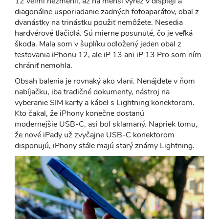
12 veľmi nezmenil, až na menší výrez v displeji a
diagonálne usporiadanie zadných fotoaparátov, obal z
dvanástky na trinástku použiť nemôžete. Nesedia
hardvérové tlačidlá. Sú mierne posunuté, čo je veľká
škoda. Mala som v šuplíku odložený jeden obal z
testovania iPhonu 12, ale iP 13 ani iP 13 Pro som ním
chrániť nemohla.
Obsah balenia je rovnaký ako vlani. Nenájdete v ňom
nabíjačku, iba tradičné dokumenty, nástroj na
vyberanie SIM karty a kábel s Lightning konektorom.
Kto čakal, že iPhony konečne dostanú
modernejšie USB-C, asi bol sklamaný. Napriek tomu,
že nové iPady už zvyčajne USB-C konektorom
disponujú, iPhony stále majú starý známy Lightning.