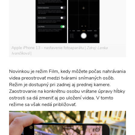
Apple iPhone 13 - nastavenie fotoaparátu
Zdroj: Lenka
Ivančíková
Novinkou je režim Film, kedy môžete počas nahrávania
videa preostrovať medzi tvárami snímaných osôb.
Režim je dostupný pri zadnej aj prednej kamere.
Zaostrovanie na konkrétnu osobu vrátane úpravy hĺbky
ostrosti sa dá zmeniť aj po uložení videa. V tomto
režime sa však nedá približovať.