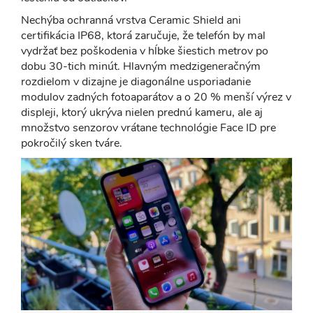
Nechýba ochranná vrstva Ceramic Shield ani
certifikácia IP68, ktorá zaručuje, že telefón by mal
vydržať bez poškodenia v hĺbke šiestich metrov po
dobu 30-tich minút. Hlavným medzigeneračným
rozdielom v dizajne je diagonálne usporiadanie
modulov zadných fotoaparátov a o 20 % menší výrez v
displeji, ktorý ukrýva nielen prednú kameru, ale aj
množstvo senzorov vrátane technológie Face ID pre
pokročilý sken tváre.