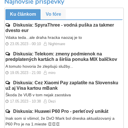
Najnovšie príspevky
Ku článkom
Vo fóre
Diskusia: SpyraThree - vodná puška za takmer
dvesto eur
Vdaka teda...ale draha hracka naozaj je to
23.05.2023 - 00:10
Nightmare
Diskusia: Telekom: zmeny podmienok na
predplatených kartách a širšia ponuka MIX balíčkov
A tomuto hovoria že zlepšujú služby...
19.05.2023 - 21:00
miro
Diskusia: Cez Xiaomi Pay zaplatíte na Slovensku
už aj Visa kartou mBank
Škoda že VUB v tom nejak zaostáva
17.05.2023 - 10:38
Dezi
Diskusia: Huawei P60 Pro - perleťový unikát
Inak som si všimol, že DxO Mark bol dneska aktualizovaný a
P60 Pro je na 1.mieste 👏👏👏