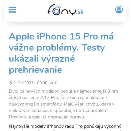
User
Skočiť
Prih
na
MENU
account
/
hlavný
Regi
menu
obsah
Sub
Apple iPhone 15 Pro má
Header
vážne problémy. Testy
menu
ukázali výrazné
prehrievanie
2. Oct 2023 - 00:00
0
Dvojica nových modelov ponúka najmodernejší 3 nm
čipset na svete A17 Pro, čo z nich robí aktuálne
najvýkonnejšie smartfóny. Majú však chybu, ktorá v
niektorých situáciách spôsobuje horúci problém.
Doslova. Apple už pripravuje opravu.
Najnovšie modely iPhonov radu Pro ponúkajú výkonný