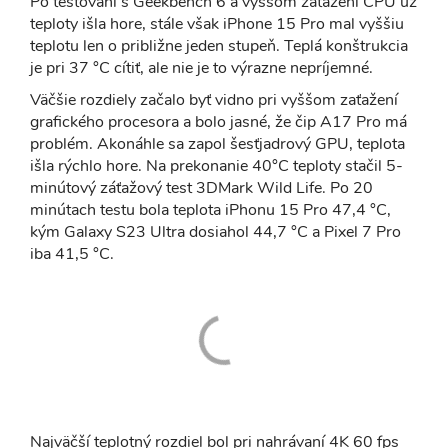
Po testovaní s Geekbench 6 a vyššom zaťažení CPU už
teploty išla hore, stále však iPhone 15 Pro mal vyššiu
teplotu len o približne jeden stupeň. Teplá konštrukcia
je pri 37 °C cítiť, ale nie je to výrazne nepríjemné.
Väčšie rozdiely začalo byť vidno pri vyššom zaťažení
grafického procesora a bolo jasné, že čip A17 Pro má
problém. Akonáhle sa zapol šesťjadrový GPU, teplota
išla rýchlo hore. Na prekonanie 40°C teploty stačil 5-
minútový záťažový test 3DMark Wild Life. Po 20
minútach testu bola teplota iPhonu 15 Pro 47,4 °C,
kým Galaxy S23 Ultra dosiahol 44,7 °C a Pixel 7 Pro
iba 41,5 °C.
Najväčší teplotný rozdiel bol pri nahrávaní 4K 60 fps