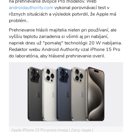
na prehrievanie dvojice Pro modelov. Web
androidauthority.com
vykonal porovnávací test v
rôznych situáciách a výsledok potvrdil, že Apple má
problém..
Prehrievanie hlásili majitelia nielen pri používaní, ale
vyššiu teplotu zariadenia si všimli aj pri nabíjaní,
napriek dnes už "pomalej" technológii 20 W nabíjania.
Redaktor webu Android Authority vzal iPhone 15 Pro
do laboratória, aby hlásené prehrievanie overil.
Apple iPhone 15 Pro press image
Zdroj: Apple