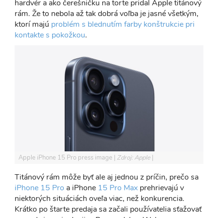
hardvér a ako čerešničku na torte pridal Apple titánový
rám. Že to nebola až tak dobrá voľba je jasné všetkým,
ktorí majú
problém s blednutím farby konštrukcie pri
kontakte s pokožkou
.
Apple iPhone 15 Pro press image
Zdroj: Apple
Titánový rám môže byť ale aj jednou z príčin, prečo sa
iPhone 15 Pro
a iPhone
15 Pro Max
prehrievajú v
niektorých situáciách oveľa viac, než konkurencia.
Krátko po štarte predaja sa začali používatelia sťažovať