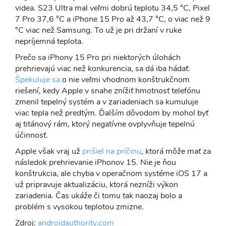
videa. S23 Ultra mal veľmi dobrú teplotu 34,5 °C, Pixel
7 Pro 37,6 °C a iPhone 15 Pro až 43,7 °C, o viac než 9
°C viac než Samsung. To už je pri držaní v ruke
nepríjemná teplota.
Prečo sa iPhony 15 Pro pri niektorých úlohách
prehrievajú viac než konkurencia, sa dá iba hádať.
Špekuluje sa
o nie veľmi vhodnom konštrukčnom
riešení, kedy Apple v snahe znížiť hmotnosť telefónu
zmenil tepelný systém a v zariadeniach sa kumuluje
viac tepla než predtým. Ďalším dôvodom by mohol byť
aj titánový rám, ktorý negatívne ovplyvňuje tepelnú
účinnosť.
Apple však vraj už
prišiel na príčinu
, ktorá môže mať za
následok prehrievanie iPhonov 15. Nie je ňou
konštrukcia, ale chyba v operačnom systéme iOS 17 a
už pripravuje aktualizáciu, ktorá nezníži výkon
zariadenia. Čas ukáže či tomu tak naozaj bolo a
problém s vysokou teplotou zmizne.
Zdroj:
androidauthority.com