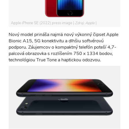
Apple iPhone SE (2022) press image
Zdroj: Apple
Nový model prináša najmä nový výkonný čipset Apple
Bionic A15, 5G konektivitu a dlhšiu softvérovú
podporu. Záujemcov o kompaktný telefón poteší 4,7-
palcová obrazovka s rozlíšením 750 x 1334 bodov,
technológiou True Tone a haptickou odozvou.