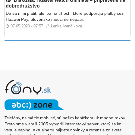
Diskusia: Huawei Watch Ultimate – pripravené na
dobrodružstvo
Da sa nimi platit, ale iba na trhoch, ktore podporuju platby cez
Huawei Pay. Slovensko medzi ne nepatri.
07.05.2023 - 07:57
Lenka Ivančíková
Telefóny, najmä tie mobilné, sú našim koníčkom už mnoho rokov.
O
Preto sme v apríli 2005 vytvorili internetový server, ktorý sa im
PROJEKTE
venuje naplno. Aktuálne tu nájdete novinky a recenzie zo sveta
FONY.SK