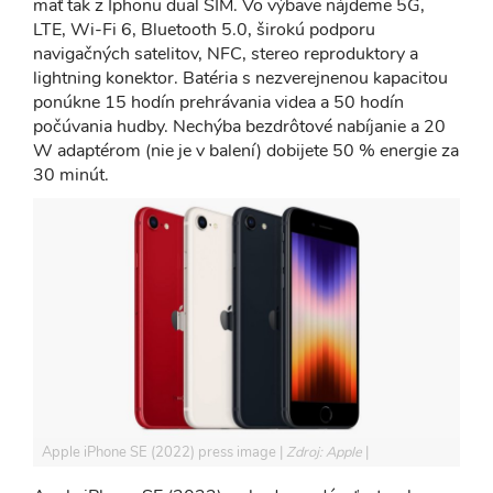
mať tak z Iphonu dual SIM. Vo výbave nájdeme 5G,
LTE, Wi-Fi 6, Bluetooth 5.0, širokú podporu
navigačných satelitov, NFC, stereo reproduktory a
lightning konektor. Batéria s nezverejnenou kapacitou
ponúkne 15 hodín prehrávania videa a 50 hodín
počúvania hudby. Nechýba bezdrôtové nabíjanie a 20
W adaptérom (nie je v balení) dobijete 50 % energie za
30 minút.
Apple iPhone SE (2022) press image
Zdroj: Apple