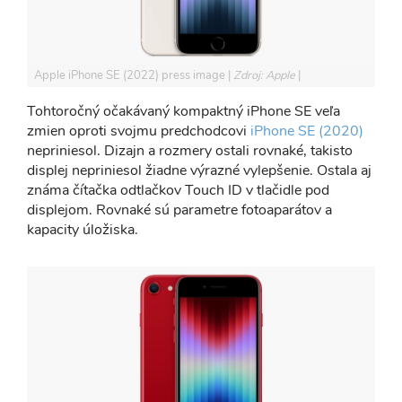
Apple iPhone SE (2022) press image
Zdroj: Apple
Tohtoročný očakávaný kompaktný iPhone SE veľa
zmien oproti svojmu predchodcovi
iPhone SE (2020)
nepriniesol. Dizajn a rozmery ostali rovnaké, takisto
displej nepriniesol žiadne výrazné vylepšenie. Ostala aj
známa čítačka odtlačkov Touch ID v tlačidle pod
displejom. Rovnaké sú parametre fotoaparátov a
kapacity úložiska.