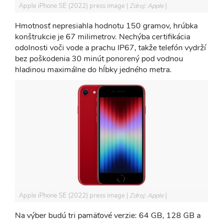
Apple iPhone SE (2022) press image
Zdroj: Apple
Hmotnosť nepresiahla hodnotu 150 gramov, hrúbka
konštrukcie je 67 milimetrov. Nechýba certifikácia
odolnosti voči vode a prachu IP67, takže telefón vydrží
bez poškodenia 30 minút ponorený pod vodnou
hladinou maximálne do hĺbky jedného metra.
Apple iPhone SE (2022) press image
Zdroj: Apple
Na výber budú tri pamäťové verzie: 64 GB, 128 GB a