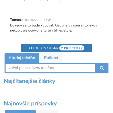
Trvalý
odkaz
Tomas
09.03.2022 - 11:47
Dokedy sa to bude kupovat. Osobne by som si to nikdy
nekupil, ale ocovidne tu ten trh existuje.
CELÁ DISKUSIA
2 PRÍSPEVKY
Hľadaj telefón
Fulltext
V
Najčítanejšie články
Najnovšie príspevky