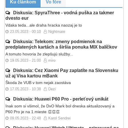
Ku článkom
Vo fóre
Diskusia: SpyraThree - vodná puška za takmer
dvesto eur
Vdaka teda...ale draha hracka naozaj je to
23.05.2023 - 00:10
Nightmare
Diskusia: Telekom: zmeny podmienok na
predplatených kartách a širšia ponuka MIX balíčkov
A tomuto hovoria že zlepšujú služby...
19.05.2023 - 21:00
miro
Diskusia: Cez Xiaomi Pay zaplatíte na Slovensku
už aj Visa kartou mBank
Škoda že VUB v tom nejak zaostáva
17.05.2023 - 10:38
Dezi
Diskusia: Huawei P60 Pro - perleťový unikát
Inak som si všimol, že DxO Mark bol dneska aktualizovaný a
P60 Pro je na 1.mieste 👏👏👏
09.05.2023 - 22:48
Karol Sendrei