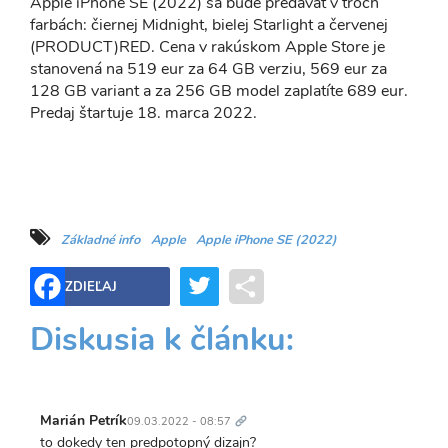
Apple iPhone SE (2022) sa bude predávať v troch
farbách: čiernej Midnight, bielej Starlight a červenej
(PRODUCT)RED. Cena v rakúskom Apple Store je
stanovená na 519 eur za 64 GB verziu, 569 eur za
128 GB variant a za 256 GB model zaplatíte 689 eur.
Predaj štartuje 18. marca 2022.
Základné info
Apple
Apple iPhone SE (2022)
Twitter
Share
ZDIEĽAJ
Diskusia k článku:
Trvalý
odkaz
Marián Petrík
09.03.2022 - 08:57
to dokedy ten predpotopný dizajn?