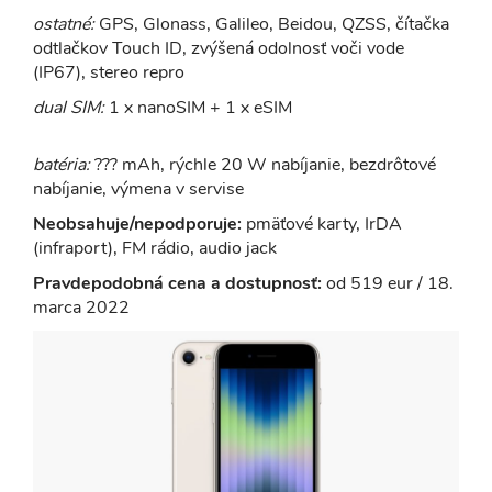
ostatné:
GPS, Glonass, Galileo, Beidou, QZSS, čítačka
odtlačkov Touch ID, zvýšená odolnosť voči vode
(IP67), stereo repro
dual SIM:
1 x nanoSIM + 1 x eSIM
batéria:
??? mAh, rýchle 20 W nabíjanie, bezdrôtové
nabíjanie, výmena v servise
Neobsahuje/nepodporuje:
pmäťové karty, IrDA
(infraport), FM rádio, audio jack
Pravdepodobná cena a dostupnosť:
od 519 eur / 18.
marca 2022