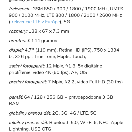
frekvencie:
GSM 850 / 900 / 1800 / 1900 MHz, UMTS
900 / 2100 MHz, LTE 800 / 1800 / 2100 / 2600 MHz
(
frekvencie LTE v Európe
), 5G
rozmery:
138 x 67 x 7,3 mm
hmotnosť:
144 gramov
displej:
4,7'' (119 mm), Retina HD (IPS), 750 x 1334
b., 326 ppi, True Tone, Haptic Touch,
zadný fotoaparát:
12 Mpix, f/1.8, 5x digitálne
priblíženie, video 4K (60 fps), AF, OIS
predný fotoaparát:
7 Mpix, f/2.2, video Full HD (30 fps)
pamäť:
64 / 128 / 256 GB + pravdepodobne 3 GB
RAM
globálny prenos dát:
2G, 3G, 4G / LTE, 5G
lokálny prenos dát:
Bluetooth 5.0, Wi-Fi 6, NFC, Apple
Lightning, USB OTG