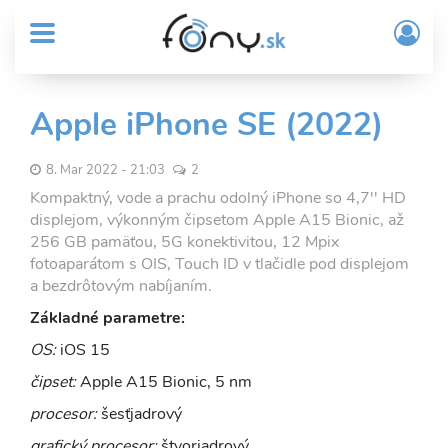
User
Skočiť
Prih
na
MENU
account
/
hlavný
Regi
menu
obsah
Sub
Apple iPhone SE (2022)
Header
menu
8. Mar 2022 - 21:03
2
Kompaktný, vode a prachu odolný iPhone so 4,7'' HD
displejom, výkonným čipsetom Apple A15 Bionic, až
256 GB pamäťou, 5G konektivitou, 12 Mpix
fotoaparátom s OIS, Touch ID v tlačidle pod displejom
a bezdrôtovým nabíjaním.
Základné parametre:
OS:
iOS 15
čipset:
Apple A15 Bionic, 5 nm
procesor:
šesťjadrový
grafický procesor:
štvorjadrový