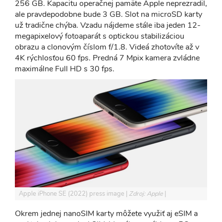
256 GB. Kapacitu operačnej pamäte Apple neprezradil,
ale pravdepodobne bude 3 GB. Slot na microSD karty
už tradične chýba. Vzadu nájdeme stále iba jeden 12-
megapixelový fotoaparát s optickou stabilizáciou
obrazu a clonovým číslom f/1.8. Videá zhotovíte až v
4K rýchlosťou 60 fps. Predná 7 Mpix kamera zvládne
maximálne Full HD s 30 fps.
Apple iPhone SE (2022) press image
Zdroj: Apple
Okrem jednej nanoSIM karty môžete využiť aj eSIM a