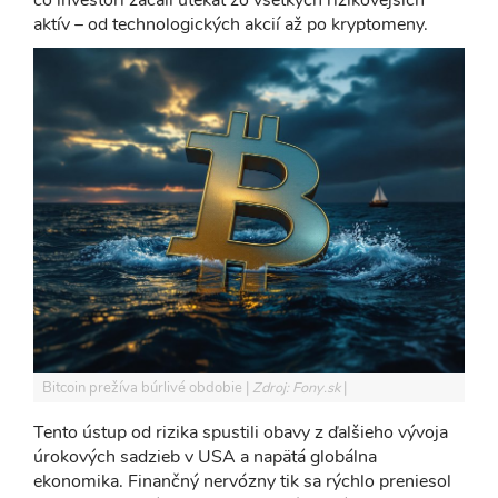
aktív – od technologických akcií až po kryptomeny.
Bitcoin prežíva búrlivé obdobie
Zdroj: Fony.sk
Tento ústup od rizika spustili obavy z ďalšieho vývoja
úrokových sadzieb v USA a napätá globálna
ekonomika. Finančný nervózny tik sa rýchlo preniesol