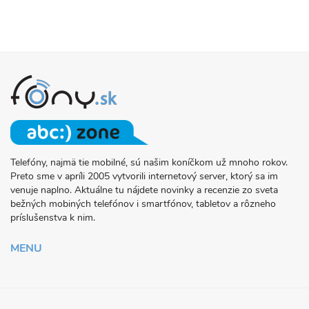
Telefóny, najmä tie mobilné, sú našim koníčkom už mnoho rokov.
O
Preto sme v apríli 2005 vytvorili internetový server, ktorý sa im
PROJEKTE
venuje naplno. Aktuálne tu nájdete novinky a recenzie zo sveta
FONY.SK
bežných mobiných telefónov i smartfónov, tabletov a rôzneho
príslušenstva k nim.
MENU