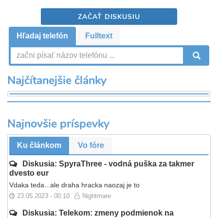
ZAČAŤ DISKUSIU
Hľadaj telefón
Fulltext
V
Najčítanejšie články
Najnovšie príspevky
Ku článkom
Vo fóre
Diskusia: SpyraThree - vodná puška za takmer
dvesto eur
Vdaka teda...ale draha hracka naozaj je to
23.05.2023 - 00:10
Nightmare
Diskusia: Telekom: zmeny podmienok na