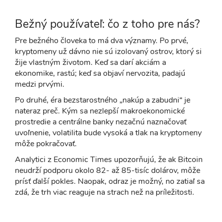
Bežný používateľ: čo z toho pre nás?
Pre bežného človeka to má dva významy. Po prvé,
kryptomeny už dávno nie sú izolovaný ostrov, ktorý si
žije vlastným životom. Keď sa darí akciám a
ekonomike, rastú; keď sa objaví nervozita, padajú
medzi prvými.
Po druhé, éra bezstarostného „nakúp a zabudni“ je
nateraz preč. Kým sa nezlepší makroekonomické
prostredie a centrálne banky nezačnú naznačovať
uvoľnenie, volatilita bude vysoká a tlak na kryptomeny
môže pokračovať.
Analytici z Economic Times upozorňujú, že ak Bitcoin
neudrží podporu okolo 82- až 85-tisíc dolárov, môže
prísť ďalší pokles. Naopak, odraz je možný, no zatiaľ sa
zdá, že trh viac reaguje na strach než na príležitosti.