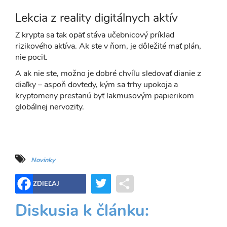
Lekcia z reality digitálnych aktív
Z krypta sa tak opäť stáva učebnicový príklad
rizikového aktíva. Ak ste v ňom, je dôležité mať plán,
nie pocit.
A ak nie ste, možno je dobré chvíľu sledovať dianie z
diaľky – aspoň dovtedy, kým sa trhy upokoja a
kryptomeny prestanú byť lakmusovým papierikom
globálnej nervozity.
Novinky
Twitter
Share
ZDIEĽAJ
Diskusia k článku: