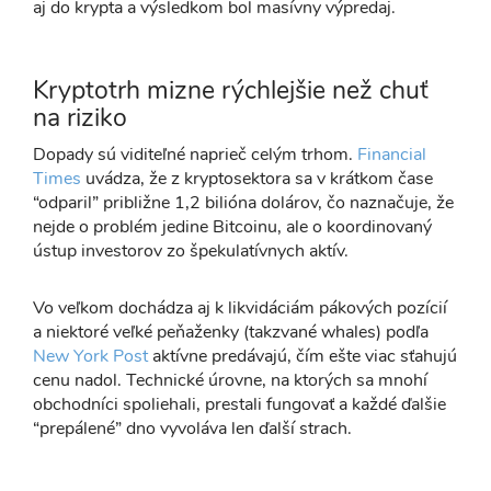
aj do krypta a výsledkom bol masívny výpredaj.
Kryptotrh mizne rýchlejšie než chuť
na riziko
Dopady sú viditeľné naprieč celým trhom.
Financial
Times
uvádza, že z kryptosektora sa v krátkom čase
“odparil” približne 1,2 bilióna dolárov, čo naznačuje, že
nejde o problém jedine Bitcoinu, ale o koordinovaný
ústup investorov zo špekulatívnych aktív.
Vo veľkom dochádza aj k likvidáciám pákových pozícií
a niektoré veľké peňaženky (takzvané whales) podľa
New York Post
aktívne predávajú, čím ešte viac sťahujú
cenu nadol. Technické úrovne, na ktorých sa mnohí
obchodníci spoliehali, prestali fungovať a každé ďalšie
“prepálené” dno vyvoláva len ďalší strach.