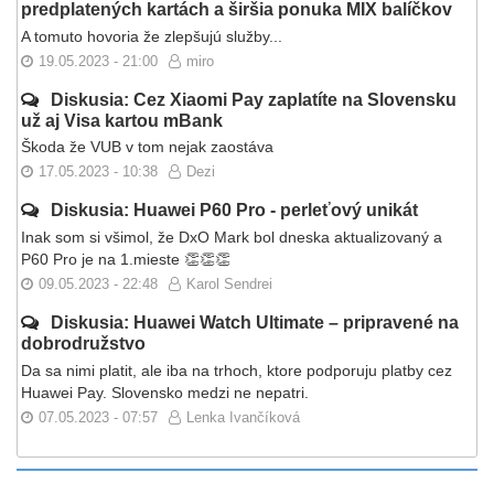
predplatených kartách a širšia ponuka MIX balíčkov
A tomuto hovoria že zlepšujú služby...
19.05.2023 - 21:00
miro
Diskusia: Cez Xiaomi Pay zaplatíte na Slovensku
už aj Visa kartou mBank
Škoda že VUB v tom nejak zaostáva
17.05.2023 - 10:38
Dezi
Diskusia: Huawei P60 Pro - perleťový unikát
Inak som si všimol, že DxO Mark bol dneska aktualizovaný a
P60 Pro je na 1.mieste 👏👏👏
09.05.2023 - 22:48
Karol Sendrei
Diskusia: Huawei Watch Ultimate – pripravené na
dobrodružstvo
Da sa nimi platit, ale iba na trhoch, ktore podporuju platby cez
Huawei Pay. Slovensko medzi ne nepatri.
07.05.2023 - 07:57
Lenka Ivančíková