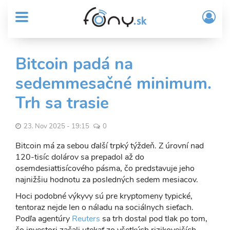
User
Skočiť
Prih
na
MENU
account
/
hlavný
Regi
menu
obsah
Sub
Bitcoin padá na
Header
sedemmesačné minimum.
menu
Trh sa trasie
23. Nov 2025 - 19:15
0
Bitcoin má za sebou ďalší trpký týždeň. Z úrovní nad
120-tisíc dolárov sa prepadol až do
osemdesiattisícového pásma, čo predstavuje jeho
najnižšiu hodnotu za posledných sedem mesiacov.
Hoci podobné výkyvy sú pre kryptomeny typické,
tentoraz nejde len o náladu na sociálnych sieťach.
Podľa agentúry
Reuters
sa trh dostal pod tlak po tom,
čo investori začali utekať zo všetkých rizikovejších