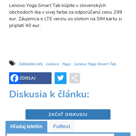
Lenovo Yoga Smart Tab kúpite v slovenských
obchodoch iba v sivej farbe za odporúčanú cenu 299
eur. Záujemca o LTE verziu so slotom na SIM kartu si
priplatí 40 eur.
Základné info
Lenovo
Yoga
Lenovo Yoga Smart Tab
Twitter
Share
ZDIEĽAJ
Diskusia k článku:
ZAČAŤ DISKUSIU
Hľadaj telefón
Fulltext