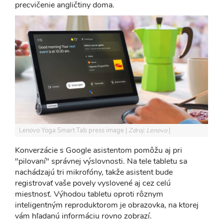
precvičenie angličtiny doma.
Lenovo Yoga Smart Tab press image
Zdroj: Lenovo
Konverzácie s Google asistentom pomôžu aj pri
"pilovaní" správnej výslovnosti. Na tele tabletu sa
nachádzajú tri mikrofóny, takže asistent bude
registrovať vaše povely vyslovené aj cez celú
miestnosť. Výhodou tabletu oproti rôznym
inteligentným reproduktorom je obrazovka, na ktorej
vám hľadanú informáciu rovno zobrazí.