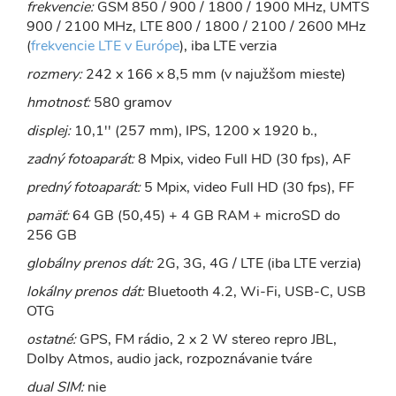
frekvencie:
GSM 850 / 900 / 1800 / 1900 MHz, UMTS
900 / 2100 MHz, LTE 800 / 1800 / 2100 / 2600 MHz
(
frekvencie LTE v Európe
), iba LTE verzia
rozmery:
242 x 166 x 8,5 mm (v najužšom mieste)
hmotnosť:
580 gramov
displej:
10,1'' (257 mm), IPS, 1200 x 1920 b.,
zadný fotoaparát:
8 Mpix, video Full HD (30 fps), AF
predný fotoaparát:
5 Mpix, video Full HD (30 fps), FF
pamäť:
64 GB (50,45) + 4 GB RAM + microSD do
256 GB
globálny prenos dát:
2G, 3G, 4G / LTE (iba LTE verzia)
lokálny prenos dát:
Bluetooth 4.2, Wi-Fi, USB-C, USB
OTG
ostatné:
GPS, FM rádio, 2 x 2 W stereo repro JBL,
Dolby Atmos, audio jack, rozpoznávanie tváre
dual SIM:
nie