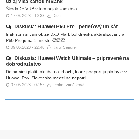
už aj Visa kartou mBank
Škoda že VUB v tom nejak zaostáva
17.05.2023 - 10:38
Dezi
Diskusia: Huawei P60 Pro - perleťový unikát
Inak som si všimol, že DxO Mark bol dneska aktualizovaný a
P60 Pro je na 1.mieste 👏👏👏
09.05.2023 - 22:48
Karol Sendrei
Diskusia: Huawei Watch Ultimate – pripravené na
dobrodružstvo
Da sa nimi platit, ale iba na trhoch, ktore podporuju platby cez
Huawei Pay. Slovensko medzi ne nepatri.
07.05.2023 - 07:57
Lenka Ivančíková