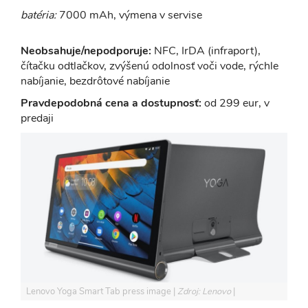
batéria:
7000 mAh, výmena v servise
Neobsahuje/nepodporuje:
NFC, IrDA (infraport),
čítačku odtlačkov, zvýšenú odolnosť voči vode, rýchle
nabíjanie, bezdrôtové nabíjanie
Pravdepodobná cena a dostupnosť:
od 299 eur, v
predaji
Lenovo Yoga Smart Tab press image
Zdroj: Lenovo