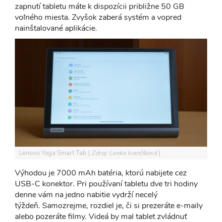
zapnutí tabletu máte k dispozícii približne 50 GB
voľného miesta. Zvyšok zaberá systém a vopred
nainštalované aplikácie.
Lenovo Yoga Smart Tab
Zdroj: Lenka Ivančíková
Výhodou je 7000 mAh batéria, ktorú nabijete cez
USB-C konektor. Pri používaní tabletu dve tri hodiny
denne vám na jedno nabitie vydrží necelý
týždeň. Samozrejme, rozdiel je, či si prezeráte e-maily
alebo pozeráte filmy. Videá by mal tablet zvládnuť