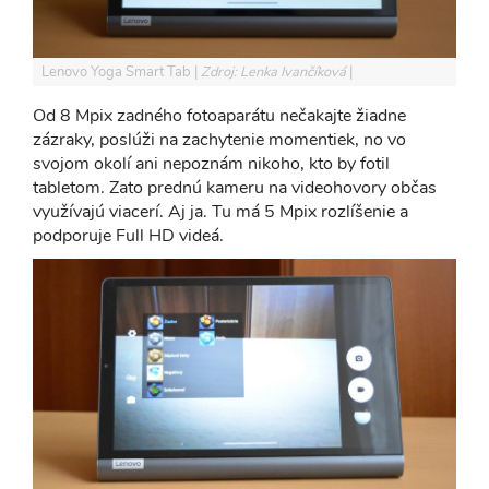
Lenovo Yoga Smart Tab
Zdroj: Lenka Ivančíková
Od 8 Mpix zadného fotoaparátu nečakajte žiadne
zázraky, poslúži na zachytenie momentiek, no vo
svojom okolí ani nepoznám nikoho, kto by fotil
tabletom. Zato prednú kameru na videohovory občas
využívajú viacerí. Aj ja. Tu má 5 Mpix rozlíšenie a
podporuje Full HD videá.