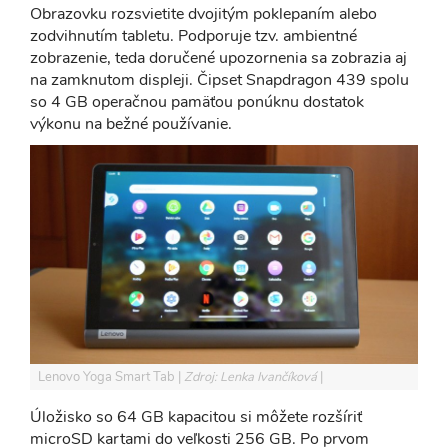
Obrazovku rozsvietite dvojitým poklepaním alebo
zodvihnutím tabletu. Podporuje tzv. ambientné
zobrazenie, teda doručené upozornenia sa zobrazia aj
na zamknutom displeji. Čipset Snapdragon 439 spolu
so 4 GB operačnou pamäťou ponúknu dostatok
výkonu na bežné používanie.
Lenovo Yoga Smart Tab
Zdroj: Lenka Ivančíková
Úložisko so 64 GB kapacitou si môžete rozšíriť
microSD kartami do veľkosti 256 GB. Po prvom