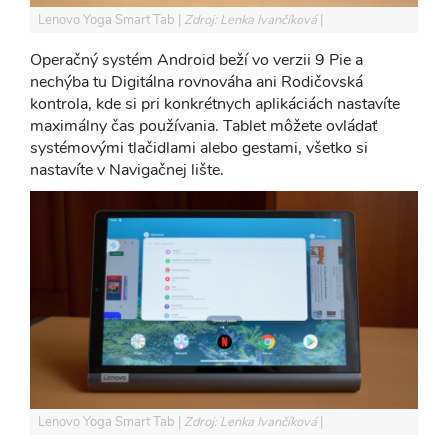
Lenovo Yoga Smart Tab
Zdroj: Lenka Ivančíková
Operačný systém Android beží vo verzii 9 Pie a
nechýba tu Digitálna rovnováha ani Rodičovská
kontrola, kde si pri konkrétnych aplikáciách nastavíte
maximálny čas používania. Tablet môžete ovládať
systémovými tlačidlami alebo gestami, všetko si
nastavíte v Navigačnej lište.
Lenovo Yoga Smart Tab
Zdroj: Lenka Ivančíková