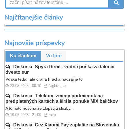
V
Najčítanejšie články
Najnovšie príspevky
Ku článkom
Vo fóre
Diskusia: SpyraThree - vodná puška za takmer
dvesto eur
Vdaka teda...ale draha hracka naozaj je to
23.05.2023 - 00:10
Nightmare
Diskusia: Telekom: zmeny podmienok na
predplatených kartách a širšia ponuka MIX balíčkov
A tomuto hovoria že zlepšujú služby...
19.05.2023 - 21:00
miro
Diskusia: Cez Xiaomi Pay zaplatíte na Slovensku