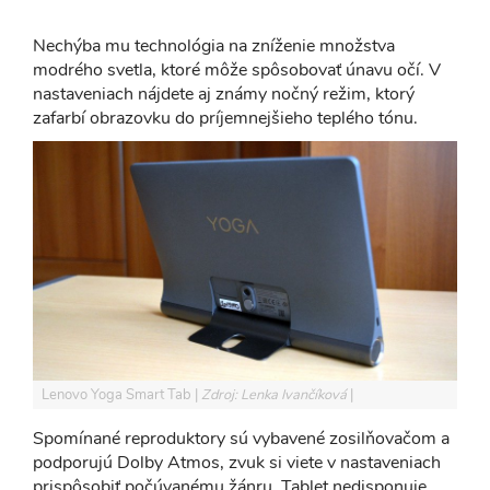
Nechýba mu technológia na zníženie množstva
modrého svetla, ktoré môže spôsobovať únavu očí. V
nastaveniach nájdete aj známy nočný režim, ktorý
zafarbí obrazovku do príjemnejšieho teplého tónu.
Lenovo Yoga Smart Tab
Zdroj: Lenka Ivančíková
Spomínané reproduktory sú vybavené zosilňovačom a
podporujú Dolby Atmos, zvuk si viete v nastaveniach
prispôsobiť počúvanému žánru. Tablet nedisponuje