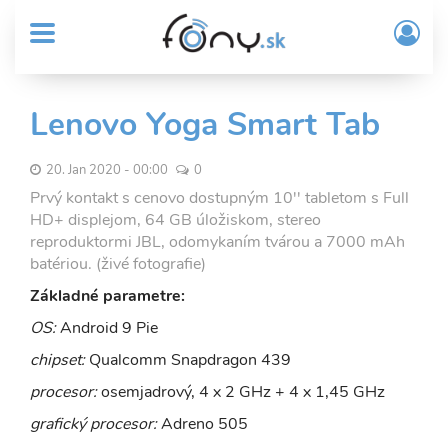
User
Skočiť
Prih
na
MENU
account
/
hlavný
Regi
menu
obsah
Sub
Lenovo Yoga Smart Tab
Header
menu
20. Jan 2020 - 00:00
0
Prvý kontakt s cenovo dostupným 10'' tabletom s Full
HD+ displejom, 64 GB úložiskom, stereo
reproduktormi JBL, odomykaním tvárou a 7000 mAh
batériou. (živé fotografie)
Základné parametre:
OS:
Android 9 Pie
chipset:
Qualcomm Snapdragon 439
procesor:
osemjadrový, 4 x 2 GHz + 4 x 1,45 GHz
grafický procesor:
Adreno 505