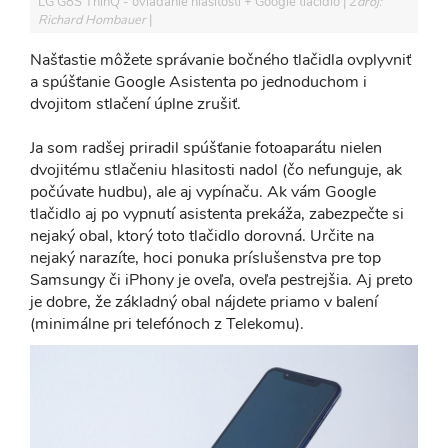
LG G8S ThinQ - ovládanie hlasitosti + Google tlačidlo
Zdroj:
Richard Hombauer
Našťastie môžete správanie bočného tlačidla ovplyvniť
a spúšťanie Google Asistenta po jednoduchom i
dvojitom stlačení úplne zrušiť.
Ja som radšej priradil spúšťanie fotoaparátu nielen
dvojitému stlačeniu hlasitosti nadol (čo nefunguje, ak
počúvate hudbu), ale aj vypínaču. Ak vám Google
tlačidlo aj po vypnutí asistenta prekáža, zabezpečte si
nejaký obal, ktorý toto tlačidlo dorovná. Určite na
nejaký narazíte, hoci ponuka príslušenstva pre top
Samsungy či iPhony je oveľa, oveľa pestrejšia. Aj preto
je dobre, že základný obal nájdete priamo v balení
(minimálne pri telefónoch z Telekomu).