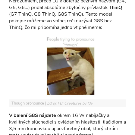
Nerozumiem, prečo LG k doteraz bežným názvom (G4,
G5, G6...) pridal absolútne zbytočný prívlastok
ThinQ
(G7 ThinQ, G8 ThinQ, G8S ThinQ). Tento model
pokojne môžeme vo voľnej reči nazývať G8S bez
ThinQ, čo mi pripomína jedno vtipné meme:
Though pronounce
Zdroj: FB: Creatures by Ida
V balení G8S nájdete
okrem 16 W nabíjačky a
kvalitných slúchadiel s ovládaním hlasitosti, tlačidlom a
3,5 mm koncovkou aj bezfarebný obal, ktorý chráni