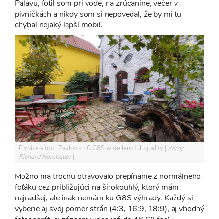
Pálavu, fotil som pri vode, na zrúcanine, večer v
pivničkách a nikdy som si nepovedal, že by mi tu
chýbal nejaký lepší mobil.
Pivnice v obci Pavlov - LG G8S wide lens full quality
Zdroj:
Richard Hombauer
Možno ma trochu otravovalo prepínanie z normálneho
foťáku cez približujúci na širokouhlý, ktorý mám
najradšej, ale inak nemám ku G8S výhrady. Každý si
vyberie aj svoj pomer strán (4:3, 16:9, 18:9), aj vhodný