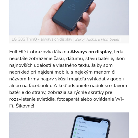
LG G8S ThinQ - always on display
Zdroj: Richard Hombauer
Full HD+ obrazovka láka na
Always on display
, teda
neustále zobrazenie času, dátumu, stavu batérie, ikon
najnovších udalostí a vlastného textu. Ja by som
napríklad pri nájdení mobilu s nejakým menom či
názvom firmy najprv skúsil majiteľa vyhľadať v googli
alebo na facebooku. A keď odsuniete riadok so stavom
batérie do strany, zobrazia sa rýchle skratky pre
rozsvietenie svietidla, fotoaparát alebo ovládanie Wi-
Fi. Šikovné!