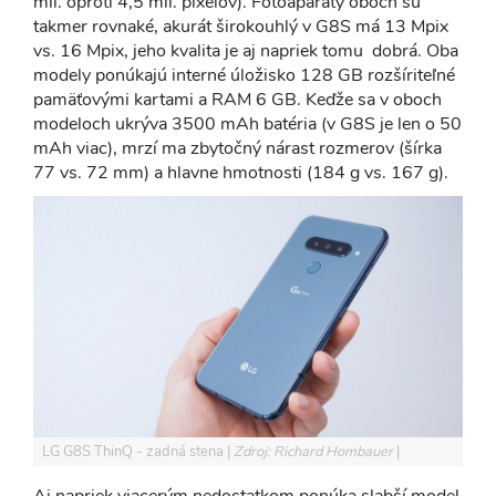
mil. oproti 4,5 mil. pixelov). Fotoaparáty oboch sú
takmer rovnaké, akurát širokouhlý v G8S má 13 Mpix
vs. 16 Mpix, jeho kvalita je aj napriek tomu dobrá. Oba
modely ponúkajú interné úložisko 128 GB rozšíriteľné
pamäťovými kartami a RAM 6 GB. Keďže sa v oboch
modeloch ukrýva 3500 mAh batéria (v G8S je len o 50
mAh viac), mrzí ma zbytočný nárast rozmerov (šírka
77 vs. 72 mm) a hlavne hmotnosti (184 g vs. 167 g).
LG G8S ThinQ - zadná stena
Zdroj: Richard Hombauer