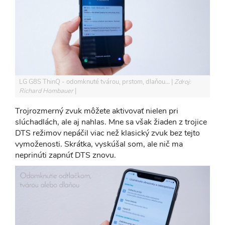
LG G8S ThinQ - odomknuté tvárou, prstom, dlaňou...
Zdroj:
Richard Hombauer
Trojrozmerný zvuk môžete aktivovať nielen pri
slúchadlách, ale aj nahlas. Mne sa však žiaden z trojice
DTS režimov nepáčil viac než klasický zvuk bez tejto
vymoženosti. Skrátka, vyskúšal som, ale nič ma
neprinúti zapnúť DTS znovu.