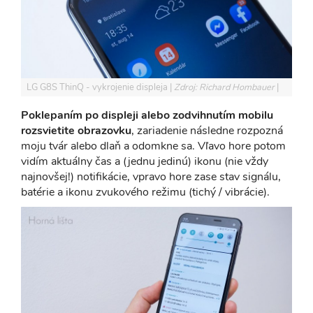
LG G8S ThinQ - vykrojenie displeja
Zdroj: Richard Hombauer
Poklepaním po displeji alebo zodvihnutím mobilu
rozsvietite obrazovku
, zariadenie následne rozpozná
moju tvár alebo dlaň a odomkne sa. Vľavo hore potom
vidím aktuálny čas a (jednu jedinú) ikonu (nie vždy
najnovšej!) notifikácie, vpravo hore zase stav signálu,
batérie a ikonu zvukového režimu (tichý / vibrácie).