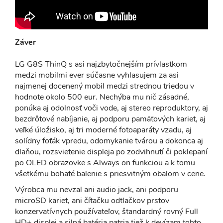
Záver
LG G8S ThinQ s asi najzbytočnejším prívlastkom
medzi mobilmi ever súčasne vyhlasujem za asi
najmenej docenený mobil medzi strednou triedou v
hodnote okolo 500 eur. Nechýba mu nič zásadné,
ponúka aj odolnosť voči vode, aj stereo reproduktory, aj
bezdrôtové nabíjanie, aj podporu pamäťových kariet, aj
veľké úložisko, aj tri moderné fotoaparáty vzadu, aj
solídny foťák vpredu, odomykanie tvárou a dokonca aj
dlaňou, rozsvietenie displeja po zodvihnutí či poklepaní
po OLED obrazovke s Always on funkciou a k tomu
všetkému bohaté balenie s priesvitným obalom v cene.
Výrobca mu nevzal ani audio jack, ani podporu
microSD kariet, ani čítačku odtlačkov prstov
konzervatívnych používateľov, štandardný rovný Full
HD+ displej a silná batéria patria tiež k devízam tohto