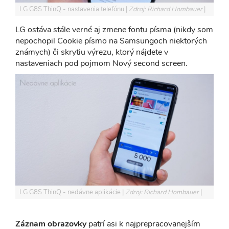
LG G8S ThinQ - nastavenia telefónu
Zdroj: Richard Hombauer
LG ostáva stále verné aj zmene fontu písma (nikdy som
nepochopil Cookie písmo na Samsungoch niektorých
známych) či skrytiu výrezu, ktorý nájdete v
nastaveniach pod pojmom Nový second screen.
LG G8S ThinQ - nedávne aplikácie
Zdroj: Richard Hombauer
Záznam obrazovky
patrí asi k najprepracovanejším