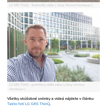
LG G8S ThinQ - širokouhlý záber
Zdroj: Richard Hombauer
LG G8S ThinQ - portrétový selfie záber
Zdroj: Richard
Hombauer
Všetky skúšobné snímky a videá nájdete v článku
Takto fotí LG G8S ThinQ
.