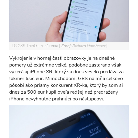
LG G8S ThinQ - rozšírenia
Zdroj: Richard Hombauer
Vykrojenie v hornej časti obrazovky je na dnešné
pomery už extrémne veľké, podobne zastarano však
vyzerá aj iPhone XR, ktorý sa dnes veselo predáva za
takmer tisíc eur. Mimochodom, G8S na mňa celkovo
pôsobí ako priamy konkurent XR-ka, ktorý by som si
dnes za 500 eur kúpil oveľa radšej než predražený
iPhone nevyhnutne prahnúci po nástupcovi.