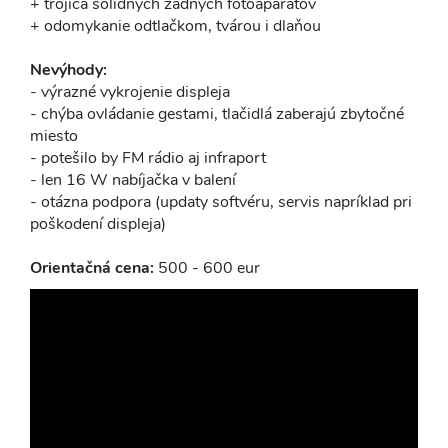
+ trojica solídnych zadných fotoaparátov
+ odomykanie odtlačkom, tvárou i dlaňou
Nevýhody:
- výrazné vykrojenie displeja
- chýba ovládanie gestami, tlačidlá zaberajú zbytočné
miesto
- potešilo by FM rádio aj infraport
- len 16 W nabíjačka v balení
- otázna podpora (updaty softvéru, servis napríklad pri
poškodení displeja)
Orientačná cena:
500 - 600 eur