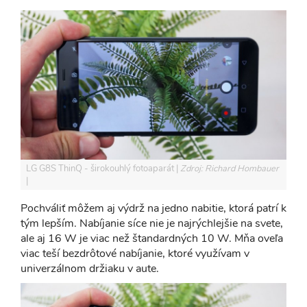
LG G8S ThinQ - širokouhlý fotoaparát
Zdroj: Richard Hombauer
Pochváliť môžem aj výdrž na jedno nabitie, ktorá patrí k
tým lepším. Nabíjanie síce nie je najrýchlejšie na svete,
ale aj 16 W je viac než štandardných 10 W. Mňa oveľa
viac teší bezdrôtové nabíjanie, ktoré využívam v
univerzálnom držiaku v aute.