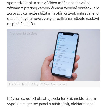
spomedzi konkurentov. Video môže obsahovať aj
záznam z prednej kamery či vami zvolený obrázok, ako
zdroj zvuku môže slúžiť mikrofón či zvuk nahrávaného
obsahu / systémové zvuky a rozlíšenie môžete nastaviť
na plné Full HD+.
LG G8S ThinQ
Zdroj: Richard Hombauer
Klávesnica od LG obsahuje veľa funkcií, niektoré som
vypol (inteligentný panel s nástrojmi), niektoré zapol