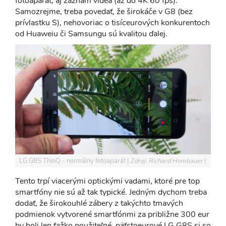
fotoaparát, aj záznam videa (až do 4K 60 fps).
Samozrejme, treba povedať, že širokáče v G8 (bez
prívlastku S), nehovoriac o tisíceurových konkurentoch
od Huaweiu či Samsungu sú kvalitou ďalej.
LG G8S ThinQ - normálny fotoaparát
Zdroj: Richard Hombauer
Tento trpí viacerými optickými vadami, ktoré pre top
smartfóny nie sú až tak typické. Jedným dychom treba
dodať, že širokouhlé zábery z takýchto tmavých
podmienok vytvorené smartfónmi za približne 300 eur
by boli len ťažko použiteľné, päťstoeurové LG G8S si so