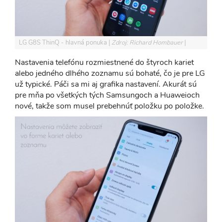
LG G8S ThinQ - hlavná ponuka
Zdroj: Richard Hombauer
Nastavenia telefónu rozmiestnené do štyroch kariet
alebo jedného dlhého zoznamu sú bohaté, čo je pre LG
už typické. Páči sa mi aj grafika nastavení. Akurát sú
pre mňa po všetkých tých Samsungoch a Huaweioch
nové, takže som musel prebehnúť položku po položke.