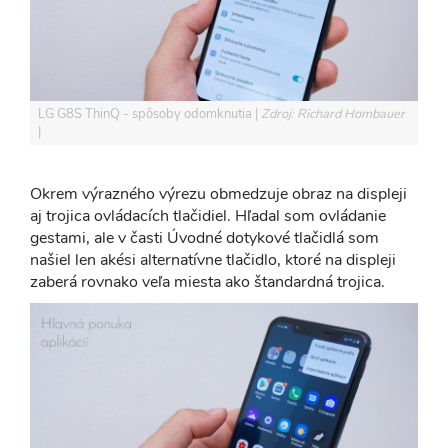
LG G8S ThinQ - spôsoby odomknutia
Zdroj: Richard Hombauer
Okrem výrazného výrezu obmedzuje obraz na displeji
aj trojica ovládacích tlačidiel. Hľadal som ovládanie
gestami, ale v časti Úvodné dotykové tlačidlá som
našiel len akési alternatívne tlačidlo, ktoré na displeji
zaberá rovnako veľa miesta ako štandardná trojica.