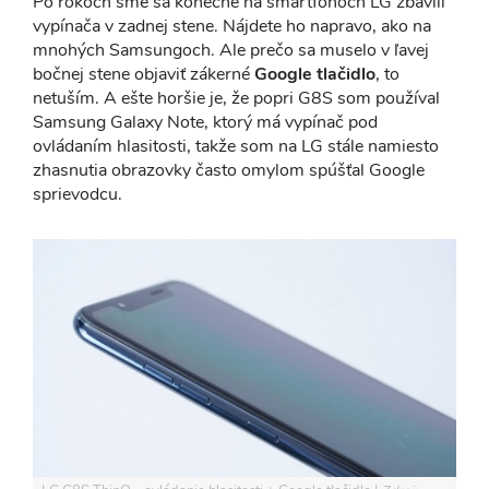
Po rokoch sme sa konečne na smartfónoch LG zbavili
vypínača v zadnej stene. Nájdete ho napravo, ako na
mnohých Samsungoch. Ale prečo sa muselo v ľavej
bočnej stene objaviť zákerné
Google tlačidlo
, to
netuším. A ešte horšie je, že popri G8S som používal
Samsung Galaxy Note, ktorý má vypínač pod
ovládaním hlasitosti, takže som na LG stále namiesto
zhasnutia obrazovky často omylom spúšťal Google
sprievodcu.