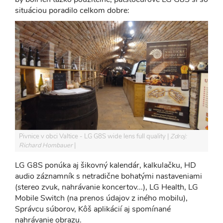
situáciou poradilo celkom dobre:
Pivnice v obci Valtice - LG G8S wide lens full quality
Zdroj:
Richard Hombauer
LG G8S ponúka aj šikovný kalendár, kalkulačku, HD
audio záznamník s netradične bohatými nastaveniami
(stereo zvuk, nahrávanie koncertov...), LG Health, LG
Mobile Switch (na prenos údajov z iného mobilu),
Správcu súborov, Kôš aplikácií aj spomínané
nahrávanie obrazu.