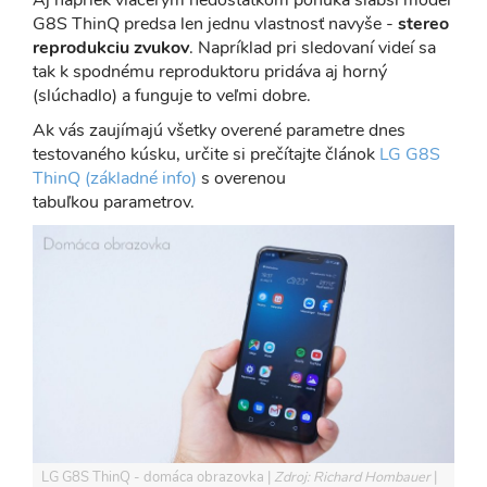
Aj napriek viacerým nedostatkom ponúka slabší model
G8S ThinQ predsa len jednu vlastnosť navyše -
stereo
reprodukciu zvukov
. Napríklad pri sledovaní videí sa
tak k spodnému reproduktoru pridáva aj horný
(slúchadlo) a funguje to veľmi dobre.
Ak vás zaujímajú všetky overené parametre dnes
testovaného kúsku, určite si prečítajte článok
LG G8S
ThinQ (základné info)
s overenou
tabuľkou parametrov.
LG G8S ThinQ - domáca obrazovka
Zdroj: Richard Hombauer