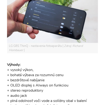
LG G8S ThinQ - nastavenia fotoaparátu
Zdroj: Richard
Hombauer
Výhody:
+ vysoký výkon,
+ bohatá výbava za rozumnú cenu
+ bezdrôtové nabíjanie
+ OLED displej s Always on funkciou
+ stereo reproduktory
+ audio jack
+ plná odolnosť voči vode a solídny obal v balení