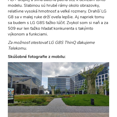
modelu. Slabinou sú hrubé rámy okolo obrazovky,
relatívne vysoká hmotnosť a veľké rozmery. Drahší LG
G8 sa v malej ruke drží oveľa lepšie. Aj napriek tomu
sa budem s LG G8S ťažko lúčiť. Zvykol som si naň a za
509 eur len ťažko hľadať konkurenta s takýmto
výkonom a funkciami.
Za možnosť otestovať LG G8S ThinQ ďakujeme
Telekomu.
Skúšobné fotografie z mobilu: