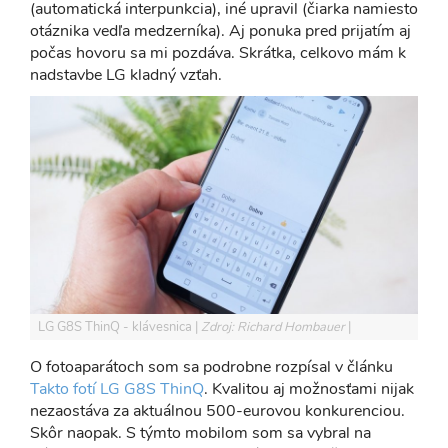
(automatická interpunkcia), iné upravil (čiarka namiesto
otáznika vedľa medzerníka). Aj ponuka pred prijatím aj
počas hovoru sa mi pozdáva. Skrátka, celkovo mám k
nadstavbe LG kladný vzťah.
LG G8S ThinQ - klávesnica
Zdroj: Richard Hombauer
O fotoaparátoch som sa podrobne rozpísal v článku
Takto fotí LG G8S ThinQ
. Kvalitou aj možnosťami nijak
nezaostáva za aktuálnou 500-eurovou konkurenciou.
Skôr naopak. S týmto mobilom som sa vybral na