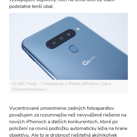
podstatne tenší obal.
LG G8S ThinQ - 3 fotoaparáty a čítačka odtlačkov
Zdroj:
Richard Hombauer
Vycentrované umiestnenie zadných fotoaparátov
považujem za rozumnejšie než nevyvážené riešenie na
nových iPhonoch a ďalších konkurentoch, ktoré po
položení na rovnú podložku automaticky ležia na hrane
objektívu. Ale to je drobnosť riešiteľná akýmkoľvek