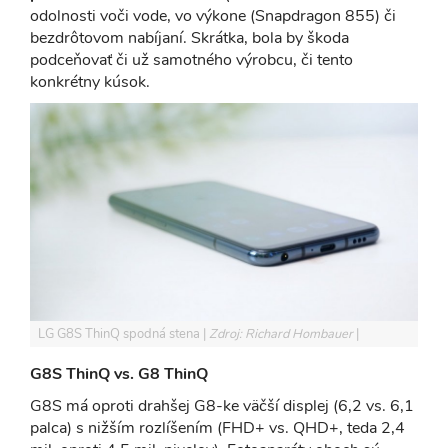
odolnosti voči vode, vo výkone (Snapdragon 855) či
bezdrôtovom nabíjaní. Skrátka, bola by škoda
podceňovať či už samotného výrobcu, či tento
konkrétny kúsok.
LG G8S ThinQ spodná stena
Zdroj: Richard Hombauer
G8S ThinQ vs. G8 ThinQ
G8S má oproti drahšej G8-ke väčší displej (6,2 vs. 6,1
palca) s nižším rozlíšením (FHD+ vs. QHD+, teda 2,4