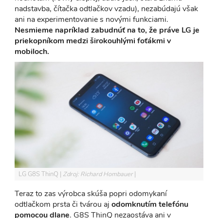
nadstavba, čítačka odtlačkov vzadu), nezabúdajú však
ani na experimentovanie s novými funkciami.
Nesmieme napríklad zabudnúť na to, že práve LG je
priekopníkom medzi širokouhlými foťákmi v
mobiloch.
LG G8S ThinQ
Zdroj: Richard Hombauer
Teraz to zas výrobca skúša popri odomykaní
odtlačkom prsta či tvárou aj
odomknutím telefónu
pomocou dlane
. G8S ThinQ nezaostáva ani v