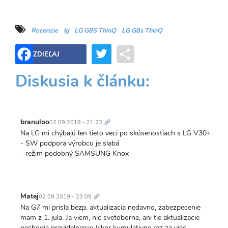
Recenzie
lg
LG G8S ThinQ
LG G8s ThinQ
Twitter
Share
ZDIEĽAJ
Diskusia k článku:
Trvalý
odkaz
branuloo
02.09.2019 - 21:23
Na LG mi chýbajú len tieto veci po skúsenostiach s LG V30+
- SW podpora výrobcu je slabá
- režim podobný SAMSUNG Knox
Trvalý
odkaz
Matej
02.09.2019 - 23:09
Na G7 mi prisla bezp. aktualizacia nedavno, zabezpecenie
mam z 1. jula. Ja viem, nic svetoborne, ani tie aktualizacie
nechodia pravidelnejsie (skor kumulativne raz za viac