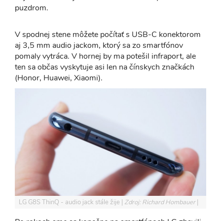
puzdrom.
V spodnej stene môžete počítať s USB-C konektorom
aj 3,5 mm audio jackom, ktorý sa zo smartfónov
pomaly vytráca. V hornej by ma potešil infraport, ale
ten sa občas vyskytuje asi len na čínskych značkách
(Honor, Huawei, Xiaomi).
LG G8S ThinQ - audio jack stále žije
Zdroj: Richard Hombauer