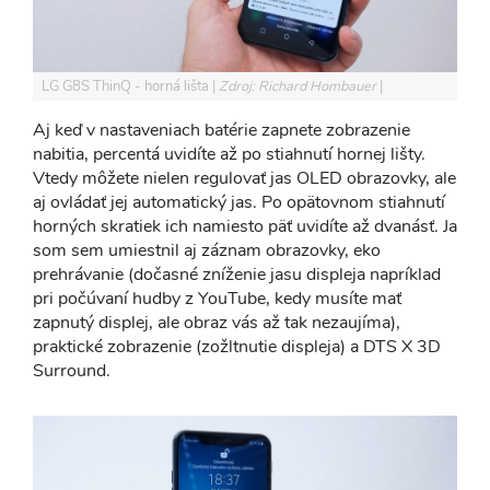
LG G8S ThinQ - horná lišta
Zdroj: Richard Hombauer
Aj keď v nastaveniach batérie zapnete zobrazenie
nabitia, percentá uvidíte až po stiahnutí hornej lišty.
Vtedy môžete nielen regulovať jas OLED obrazovky, ale
aj ovládať jej automatický jas. Po opätovnom stiahnutí
horných skratiek ich namiesto päť uvidíte až dvanásť. Ja
som sem umiestnil aj záznam obrazovky, eko
prehrávanie (dočasné zníženie jasu displeja napríklad
pri počúvaní hudby z YouTube, kedy musíte mať
zapnutý displej, ale obraz vás až tak nezaujíma),
praktické zobrazenie (zožltnutie displeja) a DTS X 3D
Surround.