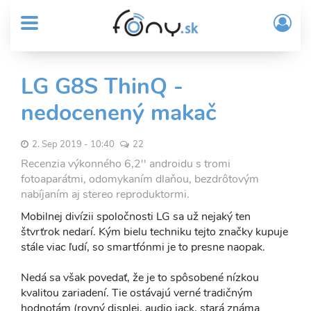
User
Skočiť
Prih
na
MENU
account
/
hlavný
Regi
menu
obsah
Sub
LG G8S ThinQ -
Header
nedocenený makač
menu
2. Sep 2019 - 10:40
22
Recenzia výkonného 6,2'' androidu s tromi
fotoaparátmi, odomykaním dlaňou, bezdrôtovým
nabíjaním aj stereo reproduktormi.
Mobilnej divízii spoločnosti LG sa už nejaký ten
štvrťrok nedarí. Kým bielu techniku tejto značky kupuje
stále viac ľudí, so smartfónmi je to presne naopak.
Nedá sa však povedať, že je to spôsobené nízkou
kvalitou zariadení. Tie ostávajú verné tradičným
hodnotám (rovný displej, audio jack, stará známa