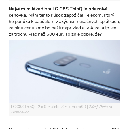
Najväčším lákadlom LG G8S ThinQ je priaznivá
cenovka.
Nám tento kúsok zapožičal Telekom, ktorý
ho ponúka k paušálom v akýchsi mesačných splátkach,
za plnú cenu sme ho našli napríklad aj v Alze, a to len
za trochu viac než 500 eur. To znie dobre, že?
LG G8S ThinQ - 2 x SIM alebo SIM + microSD
Zdroj: Richard
Hombauer