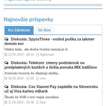
Najnovšie príspevky
Ku článkom
Vo fóre
Diskusia: SpyraThree - vodná puška za takmer
dvesto eur
Vdaka teda...ale draha hracka naozaj je to
23.05.2023 - 00:10
Nightmare
Diskusia: Telekom: zmeny podmienok na
predplatených kartách a širšia ponuka MIX balíčkov
A tomuto hovoria že zlepšujú služby...
19.05.2023 - 21:00
miro
Diskusia: Cez Xiaomi Pay zaplatíte na Slovensku
už aj Visa kartou mBank
Škoda že VUB v tom nejak zaostáva
17.05.2023 - 10:38
Dezi