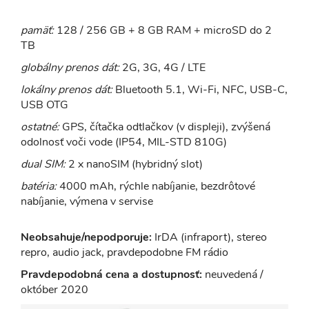
pamäť:
128 / 256 GB + 8 GB RAM + microSD do 2
TB
globálny prenos dát:
2G, 3G, 4G / LTE
lokálny prenos dát:
Bluetooth 5.1, Wi-Fi, NFC, USB-C,
USB OTG
ostatné:
GPS, čítačka odtlačkov (v displeji), zvýšená
odolnosť voči vode (IP54, MIL-STD 810G)
dual SIM:
2 x nanoSIM (hybridný slot)
batéria:
4000 mAh, rýchle nabíjanie, bezdrôtové
nabíjanie, výmena v servise
Neobsahuje/nepodporuje:
IrDA (infraport), stereo
repro, audio jack, pravdepodobne FM rádio
Pravdepodobná cena a dostupnosť:
neuvedená /
október 2020