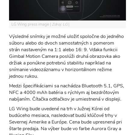
LG Wing press image
Zdroj: LG
Výsledné snímky je možné uložiť spoločne do jedného
súboru alebo do dvoch samostatných s pomerom
strán nastaveným na 1:1 alebo 16: 9. Vďaka funkcii
Gimbal Motion Camera poslúži druhá obrazovka ako
držiak a ponúkne potrebnú stabilitu napríklad na
snímanie videozáznamu v horizontálnom režime
jednou rukou.
Medzi špecifikáciami sa nachádza Bluetooth 5.1, GPS,
NFC a 4000 mAh batéria s rýchlym aj bezdrôtovým
nabíjaním. Čítačka odtlačkov je umiestnená v displeji.
LG Wing bude uvedené na trh v Južnej Kórei od
budúceho mesiaca, nasledovať budú kľúčové trhy v
Severnej Amerike a Európe. Cena bude upresnená pri
štarte predaja. Na výber bude vo farbe Aurora Gray a