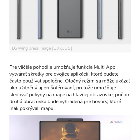
LG Wing press image
Zdroj: LG
Pre väčšie pohodlie umožňuje funkcia Multi App
vytvárať skratky pre dvojice aplikácií, ktoré budete
často používať spoločne. Otočný režim sa môže ukázať
ako užitočný aj pri šoférovaní, pretože umožňuje
sledovať pokyny na mape na hlavnej obrazovke, pričom
druhá obrazovka bude vyhradená pre hovory, ktoré
inak pokrývali mapu.