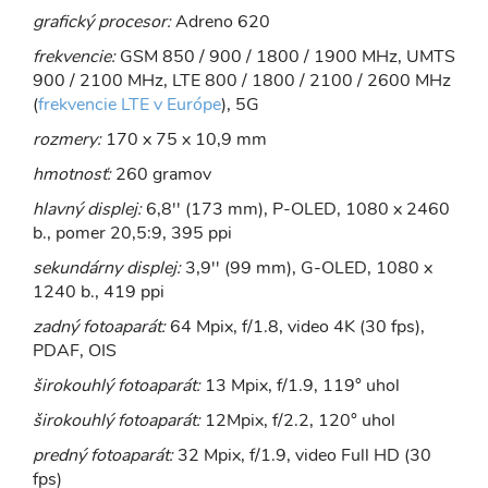
grafický procesor:
Adreno 620
frekvencie:
GSM 850 / 900 / 1800 / 1900 MHz, UMTS
900 / 2100 MHz, LTE 800 / 1800 / 2100 / 2600 MHz
(
frekvencie LTE v Európe
), 5G
rozmery:
170 x 75 x 10,9 mm
hmotnosť:
260 gramov
hlavný displej:
6,8'' (173 mm), P-OLED, 1080 x 2460
b., pomer 20,5:9, 395 ppi
sekundárny displej:
3,9'' (99 mm), G-OLED, 1080 x
1240 b., 419 ppi
zadný fotoaparát:
64 Mpix, f/1.8, video 4K (30 fps),
PDAF, OIS
širokouhlý fotoaparát:
13 Mpix, f/1.9, 119° uhol
širokouhlý fotoaparát:
12Mpix, f/2.2, 120° uhol
predný fotoaparát:
32 Mpix, f/1.9, video Full HD (30
fps)