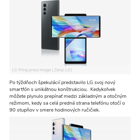
LG Wing press image
Zdroj: LG
Po týždňoch špekulácií predstavilo LG svoj nový
smartfón s unikátnou konštrukciou. Kedykoľvek
môžete plynulo prepínať medzi základným a otočným
režimom, kedy sa celá predná strana telefónu otočí o
90 stupňov v smere hodinových ručičiek.