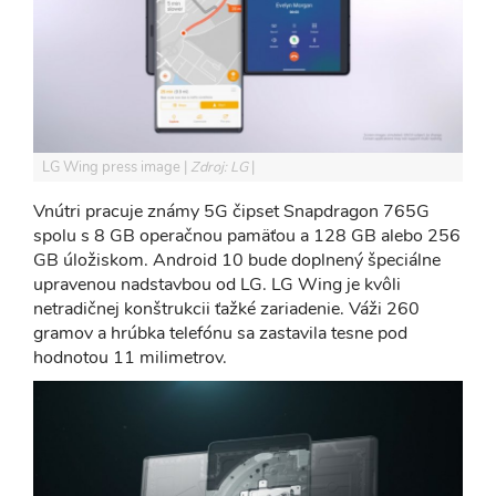
LG Wing press image
Zdroj: LG
Vnútri pracuje známy 5G čipset Snapdragon 765G
spolu s 8 GB operačnou pamäťou a 128 GB alebo 256
GB úložiskom. Android 10 bude doplnený špeciálne
upravenou nadstavbou od LG. LG Wing je kvôli
netradičnej konštrukcii ťažké zariadenie. Váži 260
gramov a hrúbka telefónu sa zastavila tesne pod
hodnotou 11 milimetrov.