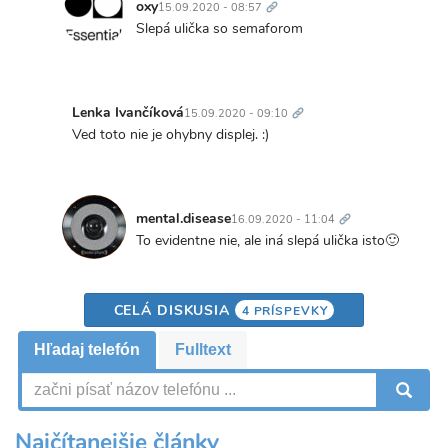
odkaz
oxy
15.09.2020 - 08:57
In
Slepá ulička so semaforom
reply
to
LG
Trvalý
pred
odkaz
Lenka Ivančíková
15.09.2020 - 09:10
rokom
In
Ved toto nie je ohybny displej. :)
tvrdilo,
reply
že…
to
by
LG
Trvalý
mental.disease
pred
odkaz
mental.disease
16.09.2020 - 11:04
rokom
In
To evidentne nie, ale iná slepá ulička isto🙂
tvrdilo,
reply
že…
to
by
Ved
CELÁ DISKUSIA
4 PRÍSPEVKY
mental.disease
toto
nie
Hľadaj telefón
Fulltext
je
ohybny…
V
by
Lenka
Najčítanejšie články
Ivančíková