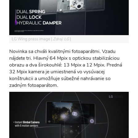
LG Wing press image
Zdroj: LG
Novinka sa chváli kvalitnými fotoaparátmi. Vzadu
nájdete tri. Hlavný 64 Mpix s optickou stabilizáciou
obrazu a dva širokouhlé: 13 Mpix a 12 Mpix. Predná
32 Mpix kamera je umiestnená vo vysúvacej
konštrukcii a umožňuje súbežné nahrávanie so
zadným fotoaparátom.