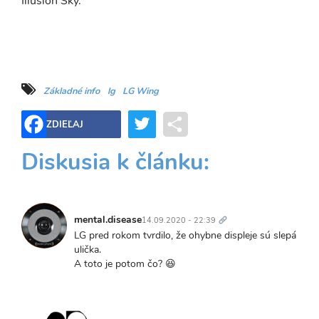
Illusion Sky.
Základné info
lg
LG Wing
Twitter
Share
ZDIEĽAJ
Diskusia k článku:
Trvalý
odkaz
mental.disease
14.09.2020 - 22:39
LG pred rokom tvrdilo, že ohybne displeje sú slepá
ulička.
A toto je potom čo? 😆
Trvalý