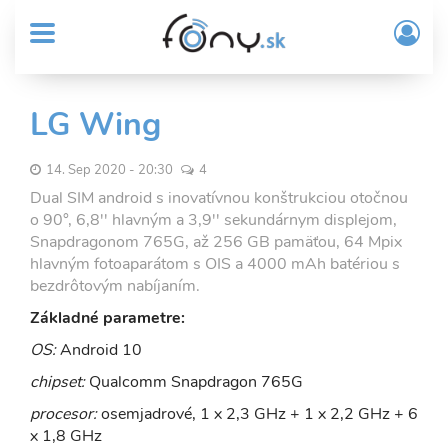
User
Skočiť
Prih
na
MENU
account
/
hlavný
Regi
menu
obsah
Sub
LG Wing
Header
menu
14. Sep 2020 - 20:30
4
Dual SIM android s inovatívnou konštrukciou otočnou
o 90°, 6,8'' hlavným a 3,9'' sekundárnym displejom,
Snapdragonom 765G, až 256 GB pamäťou, 64 Mpix
hlavným fotoaparátom s OIS a 4000 mAh batériou s
bezdrôtovým nabíjaním.
Základné parametre:
OS:
Android 10
chipset:
Qualcomm Snapdragon 765G
procesor:
osemjadrové, 1 x 2,3 GHz + 1 x 2,2 GHz + 6
x 1,8 GHz