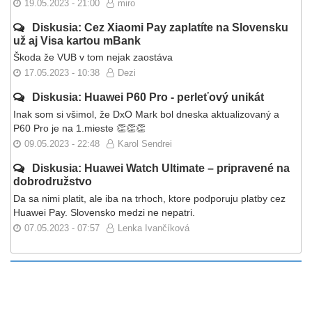
19.05.2023 - 21:00
miro
Diskusia: Cez Xiaomi Pay zaplatíte na Slovensku
už aj Visa kartou mBank
Škoda že VUB v tom nejak zaostáva
17.05.2023 - 10:38
Dezi
Diskusia: Huawei P60 Pro - perleťový unikát
Inak som si všimol, že DxO Mark bol dneska aktualizovaný a
P60 Pro je na 1.mieste 👏👏👏
09.05.2023 - 22:48
Karol Sendrei
Diskusia: Huawei Watch Ultimate – pripravené na
dobrodružstvo
Da sa nimi platit, ale iba na trhoch, ktore podporuju platby cez
Huawei Pay. Slovensko medzi ne nepatri.
07.05.2023 - 07:57
Lenka Ivančíková