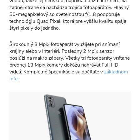
vodou, takže jej neuškodí napríklad dážď ani sneh. Na
zadnej strane sa nachádza trojica fotoaparátov. Hlavný
50-megapixelový so svetelnosťou f/1.8 podporuje
technológiu Quad Pixel, ktorá pre vyššiu kvalitu spája
štyri pixely do jedného.
Širokouhlý 8 Mpix fotoaparát využijete pri snímaní
krajiny alebo v interiéri. Posledný 2 Mpix senzor
poslúži na makro zábery. Všetky tri fotoaparáty vrátane
prednej 13 Mpix kamery dokážu nahrávať Full HD
videá. Kompletné špecifikácie sa dočítate v
základnom
infe
.