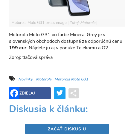
Motorola Moto G31 press image
Zdroj: Motorola
Motorola Moto G31 vo farbe Mineral Grey je v
slovenských obchodoch dostupná za odporúčnú cenu
199 eur
. Nájdete ju aj v ponuke Telekomu a O2.
Zdroj: tlačová správa
Novinky
Motorola
Motorola Moto G31
Twitter
Share
ZDIEĽAJ
Diskusia k článku:
ZAČAŤ DISKUSIU