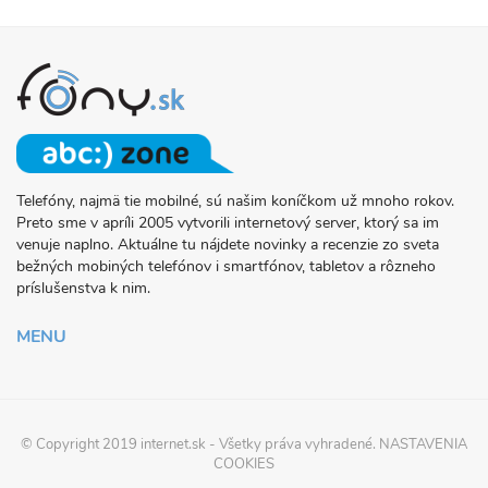
Telefóny, najmä tie mobilné, sú našim koníčkom už mnoho rokov.
O
Preto sme v apríli 2005 vytvorili internetový server, ktorý sa im
PROJEKTE
venuje naplno. Aktuálne tu nájdete novinky a recenzie zo sveta
FONY.SK
bežných mobiných telefónov i smartfónov, tabletov a rôzneho
príslušenstva k nim.
MENU
© Copyright 2019
internet.sk
- Všetky práva vyhradené.
NASTAVENIA
COOKIES