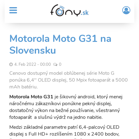
User
Skočiť
Prih
na
MENU
account
/
hlavný
Regi
menu
obsah
Sub
Motorola Moto G31 na
Header
Slovensku
menu
4. Feb 2022 - 00:00
0
Cenovo dostupný model obľúbenej série Moto G
ponúka 6,4'' OLED displej, 50 Mpix fotoaparát a 5000
mAh batériu.
Motorola Moto G31
je šikovný android, ktorý menej
náročnému zákazníkovi ponúkne pekný displej,
dostatočný výkon na bežné používanie, všestranný
fotoaparát a slušnú výdrž na jedno nabitie.
Medzi základné parametre patrí 6,4-palcový OLED
displej s Full HD+ rozlíšením 1080 x 2400 bodov,