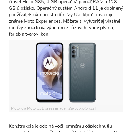
čipset Helio G85, 4 GB operačná pamäť RAM a 128
GB úložisko. Operačný systém Android 11 je doplnený
používateľským prostredím My UX, ktoré obsahuje
známe Moto Experiences. Môžete si vytvoriť aj vlastné
motívy zariadenia výberom z rôznych typov písma,
farieb a tvarov ikon.
Motorola Moto G31 press image
Zdroj: Motorola
Konštrukcia je odolná voči jemnému ošplechnutiu