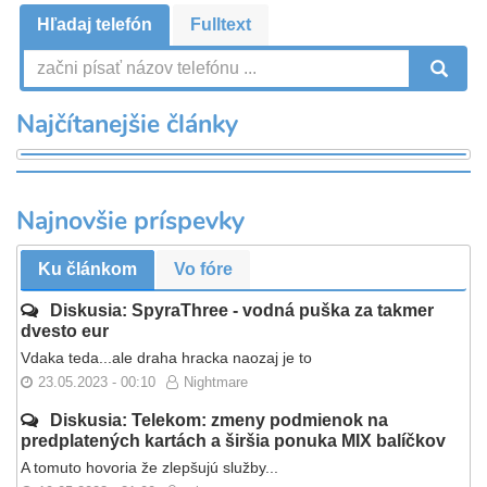
Hľadaj telefón
Fulltext
V
Najčítanejšie články
Najnovšie príspevky
Ku článkom
Vo fóre
Diskusia: SpyraThree - vodná puška za takmer
dvesto eur
Vdaka teda...ale draha hracka naozaj je to
23.05.2023 - 00:10
Nightmare
Diskusia: Telekom: zmeny podmienok na
predplatených kartách a širšia ponuka MIX balíčkov
A tomuto hovoria že zlepšujú služby...