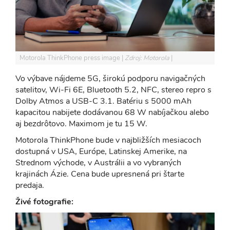
Motorola ThinkPhone press image
Zdroj: Motorola
Vo výbave nájdeme 5G, širokú podporu navigačných
satelitov, Wi-Fi 6E, Bluetooth 5.2, NFC, stereo repro s
Dolby Atmos a USB-C 3.1. Batériu s 5000 mAh
kapacitou nabijete dodávanou 68 W nabíjačkou alebo
aj bezdrôtovo. Maximom je tu 15 W.
Motorola ThinkPhone bude v najbližších mesiacoch
dostupná v USA, Európe, Latinskej Amerike, na
Strednom východe, v Austrálii a vo vybraných
krajinách Ázie. Cena bude upresnená pri štarte
predaja.
Živé fotografie: