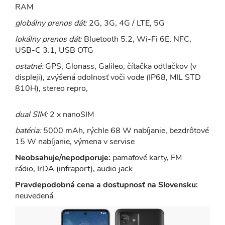
RAM
globálny prenos dát:
2G, 3G, 4G / LTE, 5G
lokálny prenos dát:
Bluetooth 5.2, Wi-Fi 6E, NFC,
USB-C 3.1, USB OTG
ostatné:
GPS, Glonass, Galileo, čítačka odtlačkov (v
displeji), zvýšená odolnosť voči vode (IP68, MIL STD
810H), stereo repro,
dual SIM:
2 x nanoSIM
batéria:
5000 mAh, rýchle 68 W nabíjanie, bezdrôtové
15 W nabíjanie, výmena v servise
Neobsahuje/nepodporuje:
pamäťové karty, FM
rádio, IrDA (infraport), audio jack
Pravdepodobná cena a dostupnosť na Slovensku:
neuvedená