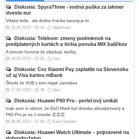
Diskusia: SpyraThree - vodná puška za takmer
dvesto eur
Vdaka teda...ale draha hracka naozaj je to
23.05.2023 - 00:10
Nightmare
Diskusia: Telekom: zmeny podmienok na
predplatených kartách a širšia ponuka MIX balíčkov
A tomuto hovoria že zlepšujú služby...
19.05.2023 - 21:00
miro
Diskusia: Cez Xiaomi Pay zaplatíte na Slovensku
už aj Visa kartou mBank
Škoda že VUB v tom nejak zaostáva
17.05.2023 - 10:38
Dezi
Diskusia: Huawei P60 Pro - perleťový unikát
Inak som si všimol, že DxO Mark bol dneska aktualizovaný a
P60 Pro je na 1.mieste 👏👏👏
09.05.2023 - 22:48
Karol Sendrei
Diskusia: Huawei Watch Ultimate – pripravené na
dobrodružstvo