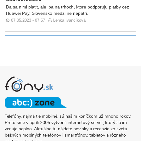
Da sa nimi platit, ale iba na trhoch, ktore podporuju platby cez
Huawei Pay. Slovensko medzi ne nepatri.
07.05.2023 - 07:57
Lenka Ivančíková
Telefóny, najmä tie mobilné, sú našim koníčkom už mnoho rokov.
O
Preto sme v apríli 2005 vytvorili internetový server, ktorý sa im
PROJEKTE
venuje naplno. Aktuálne tu nájdete novinky a recenzie zo sveta
FONY.SK
bežných mobiných telefónov i smartfónov, tabletov a rôzneho