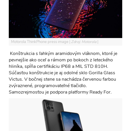
Motorola ThinkPhone press image
Zdroj: Motorola
Konštrukcia s ľahkým aramidovým vláknom, ktoré je
pevnejšie ako oceľ a rámom po bokoch z leteckého
hliníka, spĺňa certifikáciu IP68 a MIL STD 810H.
Súčasťou konštrukcie je aj odolné sklo Gorilla Glass
Victus. V bočnej stene sa nachádza červenou farbou
zvýraznené, programovateľné tlačidlo.
Samozrejmosťou je podpora platformy Ready For.