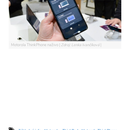
Motorola ThinkPhone naživo
Zdroj: Lenka Ivančíková