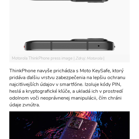
Motorola ThinkPhone press image
Zdroj: Motorola
ThinkPhone navyše prichádza s Moto KeySafe, ktorý
pridáva ďalšiu vrstvu zabezpečenia na lepšiu ochranu
najcitlivejších údajov v smartfóne. Izoluje kódy PIN,
heslá a kryptografické kľúče, a ukladá ich v prostredí
odolnom voči neoprávnenej manipulácii, čím chráni
údaje zvnútra.