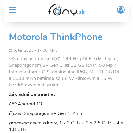
User
Skočiť
Prih
na
MENU
account
/
hlavný
Regi
menu
obsah
Sub
Motorola ThinkPhone
Header
menu
5. Jan 2023 - 17:00
0
Výkonný android so 6,6'' 144 Hz pOLED displejom,
Snapdragonom 8+ Gen 1, až 12 GB RAM, 50 Mpix
fotoaparátom s OIS, odolnosťou IP68, MIL STD 810H
a 5000 mAh batériou so 68 W káblovým a 15 W
bezdrôtovým nabíjaním.
Základné parametre:
OS:
Android 13
čipset:
Snapdragon 8+ Gen 1, 4 nm
procesor:
osemjadrový, 1 x 3 GHz + 3 x 2,5 GHz + 4 x
1,8 GHz