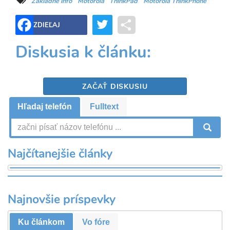
Základné info
Motorola
ThinkPad
Motorola ThinkPhone
Twitter
Share
ZDIEĽAJ
Diskusia k článku:
ZAČAŤ DISKUSIU
Hľadaj telefón
Fulltext
V
Najčítanejšie články
Najnovšie príspevky
Ku článkom
Vo fóre