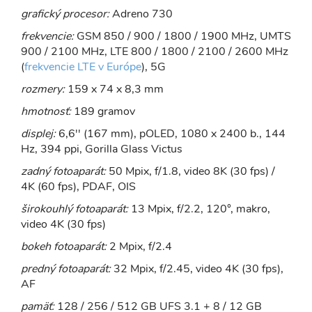
grafický procesor:
Adreno 730
frekvencie:
GSM 850 / 900 / 1800 / 1900 MHz, UMTS
900 / 2100 MHz, LTE 800 / 1800 / 2100 / 2600 MHz
(
frekvencie LTE v Európe
), 5G
rozmery:
159 x 74 x 8,3 mm
hmotnosť:
189 gramov
displej:
6,6'' (167 mm), pOLED, 1080 x 2400 b., 144
Hz, 394 ppi, Gorilla Glass Victus
zadný fotoaparát:
50 Mpix, f/1.8, video 8K (30 fps) /
4K (60 fps), PDAF, OIS
širokouhlý fotoaparát:
13 Mpix, f/2.2, 120°, makro,
video 4K (30 fps)
bokeh fotoaparát:
2 Mpix, f/2.4
predný fotoaparát:
32 Mpix, f/2.45, video 4K (30 fps),
AF
pamäť:
128 / 256 / 512 GB UFS 3.1 + 8 / 12 GB