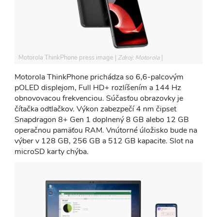
Motorola ThinkPhone press image
Zdroj: Motorola
Motorola ThinkPhone prichádza so 6,6-palcovým
pOLED displejom, Full HD+ rozlíšením a 144 Hz
obnovovacou frekvenciou. Súčasťou obrazovky je
čítačka odtlačkov. Výkon zabezpečí 4 nm čipset
Snapdragon 8+ Gen 1 doplnený 8 GB alebo 12 GB
operačnou pamäťou RAM. Vnútorné úložisko bude na
výber v 128 GB, 256 GB a 512 GB kapacite. Slot na
microSD karty chýba.