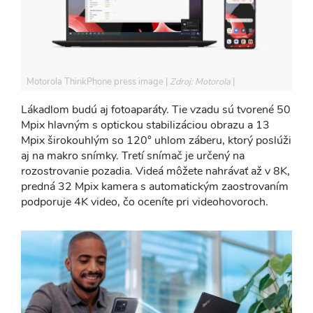
Motorola ThinkPhone press image
Zdroj: Motorola
Lákadlom budú aj fotoaparáty. Tie vzadu sú tvorené 50
Mpix hlavným s optickou stabilizáciou obrazu a 13
Mpix širokouhlým so 120° uhlom záberu, ktorý poslúži
aj na makro snímky. Tretí snímač je určený na
rozostrovanie pozadia. Videá môžete nahrávať až v 8K,
predná 32 Mpix kamera s automatickým zaostrovaním
podporuje 4K video, čo oceníte pri videohovoroch.