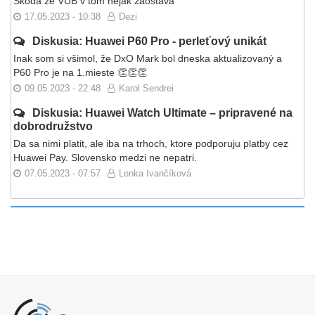
Škoda že VUB v tom nejak zaostáva
17.05.2023 - 10:38
Dezi
Diskusia: Huawei P60 Pro - perleťový unikát
Inak som si všimol, že DxO Mark bol dneska aktualizovaný a
P60 Pro je na 1.mieste 👏👏👏
09.05.2023 - 22:48
Karol Sendrei
Diskusia: Huawei Watch Ultimate – pripravené na
dobrodružstvo
Da sa nimi platit, ale iba na trhoch, ktore podporuju platby cez
Huawei Pay. Slovensko medzi ne nepatri.
07.05.2023 - 07:57
Lenka Ivančíková