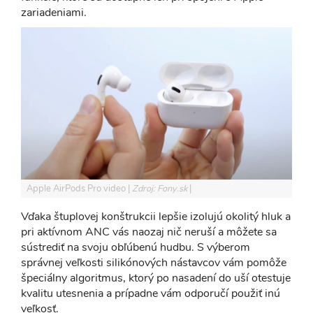
zariadeniami.
Apple AirPods Pro video
Zdroj: Fony.sk
Vďaka štuplovej konštrukcii lepšie izolujú okolitý hluk a
pri aktívnom ANC vás naozaj nič neruší a môžete sa
sústrediť na svoju obľúbenú hudbu. S výberom
správnej veľkosti silikónových nástavcov vám pomôže
špeciálny algoritmus, ktorý po nasadení do uší otestuje
kvalitu utesnenia a prípadne vám odporučí použiť inú
veľkosť.