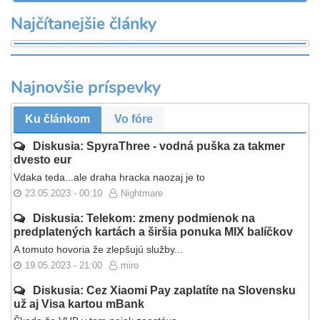
Najčítanejšie články
Najnovšie príspevky
Ku článkom
Vo fóre
Diskusia: SpyraThree - vodná puška za takmer
dvesto eur
Vdaka teda...ale draha hracka naozaj je to
23.05.2023 - 00:10
Nightmare
Diskusia: Telekom: zmeny podmienok na
predplatených kartách a širšia ponuka MIX balíčkov
A tomuto hovoria že zlepšujú služby...
19.05.2023 - 21:00
miro
Diskusia: Cez Xiaomi Pay zaplatíte na Slovensku
už aj Visa kartou mBank