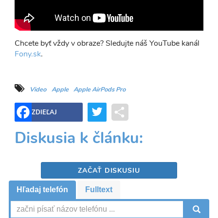
Chcete byť vždy v obraze? Sledujte náš YouTube kanál
Fony.sk
.
Video
Apple
Apple AirPods Pro
Twitter
Share
ZDIEĽAJ
Diskusia k článku:
ZAČAŤ DISKUSIU
Hľadaj telefón
Fulltext
V