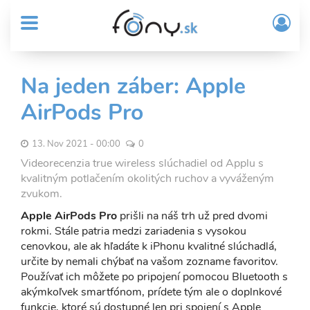
User
Skočiť
Prih
na
MENU
account
/
hlavný
Regi
menu
obsah
Sub
Na jeden záber: Apple
Header
AirPods Pro
menu
13. Nov 2021 - 00:00
0
Videorecenzia true wireless slúchadiel od Applu s
kvalitným potlačením okolitých ruchov a vyváženým
zvukom.
Apple AirPods Pro
prišli na náš trh už pred dvomi
rokmi. Stále patria medzi zariadenia s vysokou
cenovkou, ale ak hľadáte k iPhonu kvalitné slúchadlá,
určite by nemali chýbať na vašom zozname favoritov.
Používať ich môžete po pripojení pomocou Bluetooth s
akýmkoľvek smartfónom, prídete tým ale o doplnkové
funkcie, ktoré sú dostupné len pri spojení s Apple