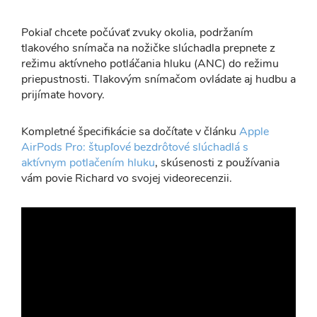
Pokiaľ chcete počúvať zvuky okolia, podržaním
tlakového snímača na nožičke slúchadla prepnete z
režimu aktívneho potláčania hluku (ANC) do režimu
priepustnosti. Tlakovým snímačom ovládate aj hudbu a
prijímate hovory.
Kompletné špecifikácie sa dočítate v článku
Apple
AirPods Pro: štupľové bezdrôtové slúchadlá s
aktívnym potlačením hluku
, skúsenosti z používania
vám povie Richard vo svojej videorecenzii.