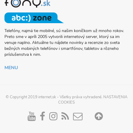
Telefóny, najmä tie mobilné, sú našim koníčkom už mnoho rokov.
O
Preto sme v apríli 2005 vytvorili internetový server, ktorý sa im
PROJEKTE
venuje naplno. Aktuálne tu nájdete novinky a recenzie zo sveta
FONY.SK
bežných mobiných telefónov i smartfónov, tabletov a rôzneho
príslušenstva k nim.
MENU
© Copyright 2019
internet.sk
- Všetky práva vyhradené.
NASTAVENIA
COOKIES